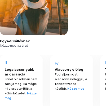
Egyedülállóknak
Nézze meg az árat
Legalacsonyabb
Alacsony előleg
ár garancia
Foglaljon most
Ennél olcsóbban nem
alacsony előleggel, a
találja meg. Ha mégis,
többit fizesse
mi visszatérítjük a
később.
Nézze meg
különbözetet.
Nézze
meg