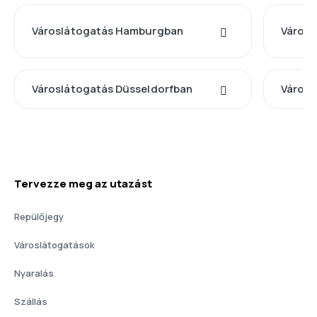
Városlátogatás Hamburgban
Városl
Városlátogatás Düsseldorfban
Városl
Tervezze meg az utazást
Repülőjegy
Városlátogatások
Nyaralás
Szállás