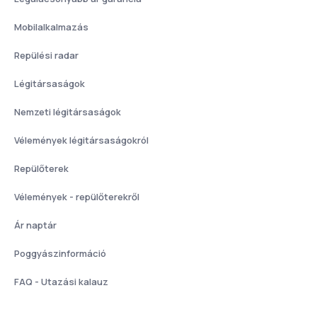
Mobilalkalmazás
Repülési radar
Légitársaságok
Nemzeti légitársaságok
Vélemények légitársaságokról
Repülőterek
Vélemények - repülőterekről
Ár naptár
Poggyászinformáció
FAQ - Utazási kalauz