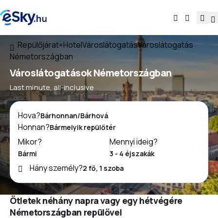
Repülőjárat+Hotel
Városlátogatás
Városlátogatás
Németországban
Városlátogatások Németországban
Last minute, all-inclusive
Hova?
Honnan?
Mikor?
Mennyi ideig?
Hány személy?
Ötletek néhány napra vagy egy hétvégére
Németországban repülővel