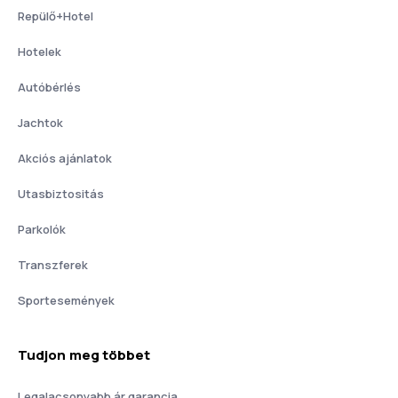
Repülő+Hotel
Hotelek
Autóbérlés
Jachtok
Akciós ajánlatok
Utasbiztositás
Parkolók
Transzferek
Sportesemények
Tudjon meg többet
Legalacsonyabb ár garancia