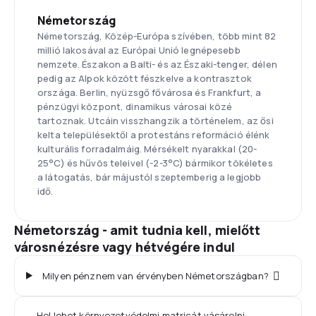
Németország
Németország, Közép-Európa szívében, több mint 82
millió lakosával az Európai Unió legnépesebb
nemzete. Északon a Balti- és az Északi-tenger, délen
pedig az Alpok között fészkelve a kontrasztok
országa. Berlin, nyüzsgő fővárosa és Frankfurt, a
pénzügyi központ, dinamikus városai közé
tartoznak. Utcáin visszhangzik a történelem, az ősi
kelta településektől a protestáns reformáció élénk
kulturális forradalmáig. Mérsékelt nyarakkal (20-
25°C) és hűvös teleivel (-2-3°C) bármikor tökéletes
a látogatás, bár májustól szeptemberig a legjobb
idő.
Németország - amit tudnia kell, mielőtt
városnézésre vagy hétvégére indul
Milyen pénznem van érvényben Németországban?
Hol lehet környezetvédelmi matricát vásárolni