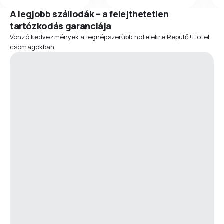
A legjobb szállodák – a felejthetetlen
tartózkodás garanciája
Vonzó kedvezmények a legnépszerűbb hotelekre Repülő+Hotel
csomagokban.