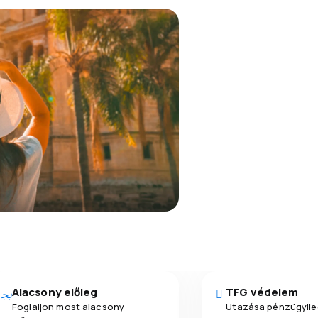
Alacsony előleg
TFG védelem
Foglaljon most alacsony
Utazása pénzügyile