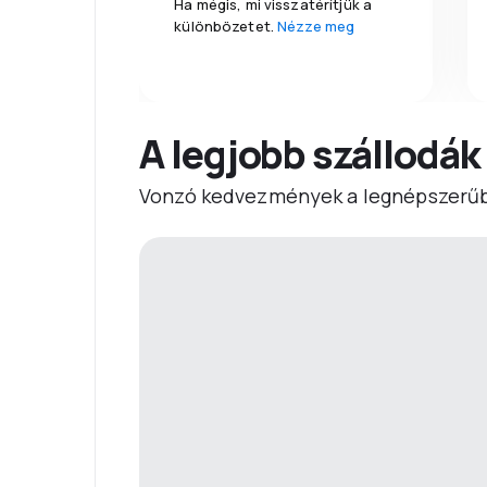
Ha mégis, mi visszatérítjük a
különbözetet.
Nézze meg
A legjobb szállodák
Vonzó kedvezmények a legnépszerűb