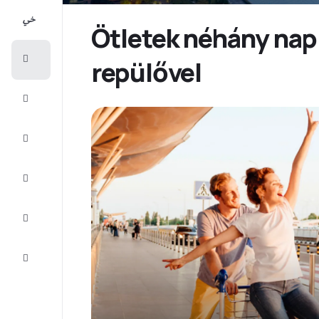
All-
inclusive
Ötletek néhány nap
Városlátogatások
repülővel
Szállás
Ajánlatok
Fejezze
be az
utat
Inspiráció
és tippek
Ügyfélszolgálat