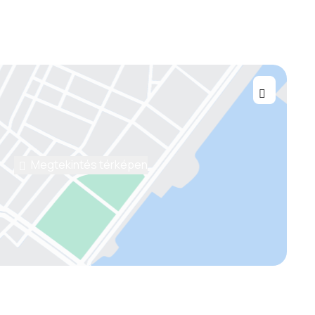
Megtekintés térképen