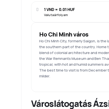
1 VND = 0.01 HUF
Valutaárfolyam
Ho Chi Minh város
Ho Chi Minh City, formerly Saigon, is the l
the southern part of the country. Home to 
blend of colonial architecture and moder
the War Remnants Museum and Ben Thanh
tropical, with hot and humid summers ave
The best time to visit is from December 
milder.
Városlátogatás Ázs