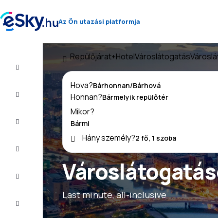
Az Ön utazási platformja
Repülőjárat+Hotel
Városlátogatás
Városlá
Repülő+Hotel
Hova?
Repülőjegy
Honnan?
Mikor?
Nyaralás
Hány személy?
Nyár
2026
Városlátogatás
Téli
2026/27
Last minute, all-inclusive
Last
minute