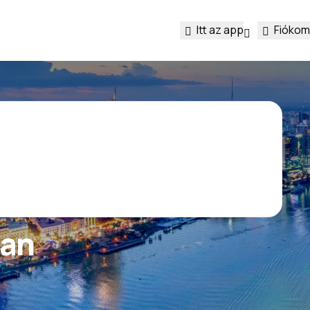
Itt az app
Fiókom
ban