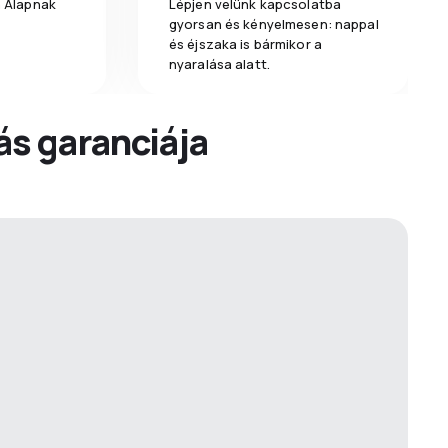
a Alapnak
Lépjen velünk kapcsolatba
gyorsan és kényelmesen: nappal
és éjszaka is bármikor a
nyaralása alatt.
dás garanciája