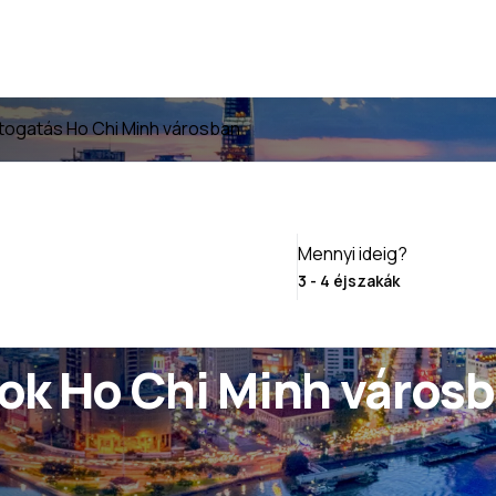
togatás Ho Chi Minh városban
Mennyi ideig?
ok Ho Chi Minh város