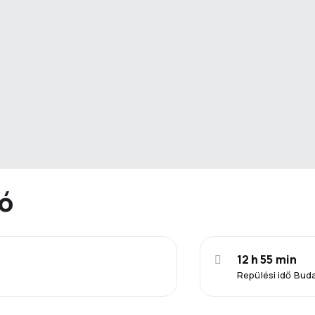
ió
12 h 55 min
Repülési idő Bud