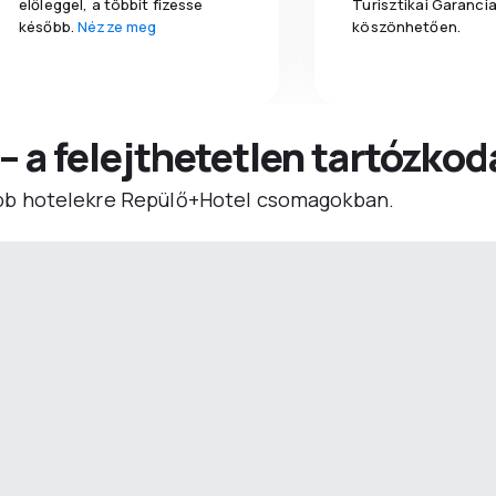
előleggel, a többit fizesse
Turisztikai Garanci
később.
Nézze meg
köszönhetően.
 – a felejthetetlen tartózko
b hotelekre Repülő+Hotel csomagokban.