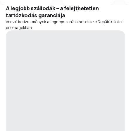
A legjobb szállodák – a felejthetetlen
tartózkodás garanciája
Vonzó kedvezmények a legnépszerűbb hotelekre Repülő+Hotel
csomagokban.