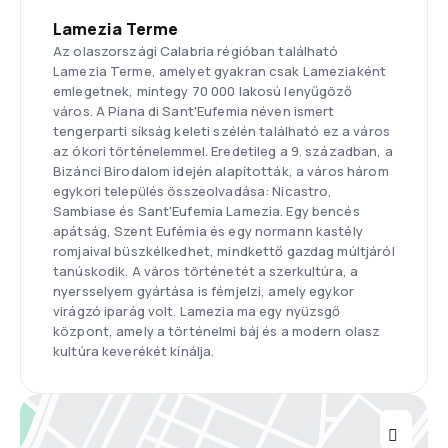
Lamezia Terme
Az olaszországi Calabria régióban található
Lamezia Terme, amelyet gyakran csak Lameziaként
emlegetnek, mintegy 70 000 lakosú lenyűgöző
város. A Piana di Sant'Eufemia néven ismert
tengerparti síkság keleti szélén található ez a város
az ókori történelemmel. Eredetileg a 9. században, a
Bizánci Birodalom idején alapították, a város három
egykori település összeolvadása: Nicastro,
Sambiase és Sant'Eufemia Lamezia. Egy bencés
apátság, Szent Eufémia és egy normann kastély
romjaival büszkélkedhet, mindkettő gazdag múltjáról
tanúskodik. A város történetét a szerkultúra, a
nyersselyem gyártása is fémjelzi, amely egykor
virágzó iparág volt. Lamezia ma egy nyüzsgő
központ, amely a történelmi báj és a modern olasz
kultúra keverékét kínálja.