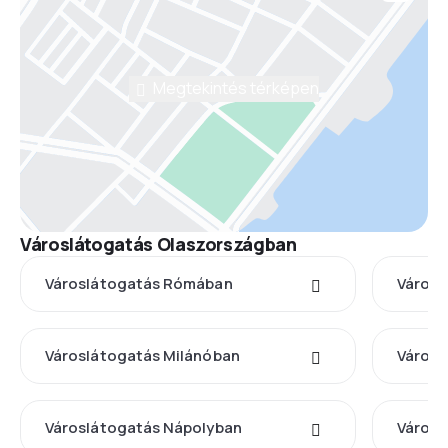
Megtekintés térképen
Városlátogatás Olaszországban
Városlátogatás Rómában
Városl
Városlátogatás Milánóban
Városl
Városlátogatás Nápolyban
Városl