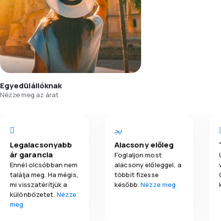
Egyedülállóknak
Nézze meg az árat
Legalacsonyabb
Alacsony előleg
ár garancia
Foglaljon most
Ennél olcsóbban nem
alacsony előleggel, a
találja meg. Ha mégis,
többit fizesse
mi visszatérítjük a
később.
Nézze meg
különbözetet.
Nézze
meg