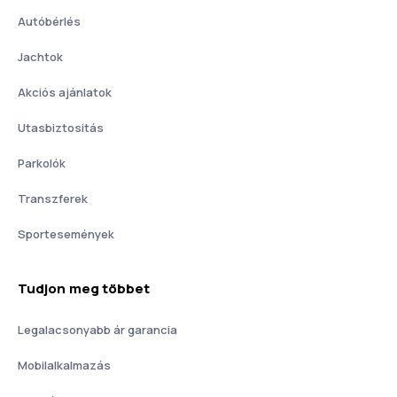
Autóbérlés
Jachtok
Akciós ajánlatok
Utasbiztositás
Parkolók
Transzferek
Sportesemények
Tudjon meg többet
Legalacsonyabb ár garancia
Mobilalkalmazás