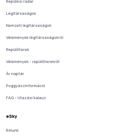
Repülési radar
Légitársaságok
Nemzeti légitársaságok
Vélemények légitársaságokról
Repülőterek
Vélemények - repülőterekről
Ár naptár
Poggyászinformáció
FAQ - Utazási kalauz
eSky
Rólunk