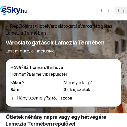
Repülőjárat+Hotel
Városlátogatás
Városlátogatás
Lamezia Termében
Városlátogatások Lamezia Termében
Last minute, all-inclusive
Hova?
Honnan?
Mikor?
Mennyi ideig?
Hány személy?
Ötletek néhány napra vagy egy hétvégére
Lamezia Termében repülővel