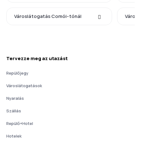
Városlátogatás Comói-tónál
Városl
Tervezze meg az utazást
Repülőjegy
Városlátogatások
Nyaralás
Szállás
Repülő+Hotel
Hotelek