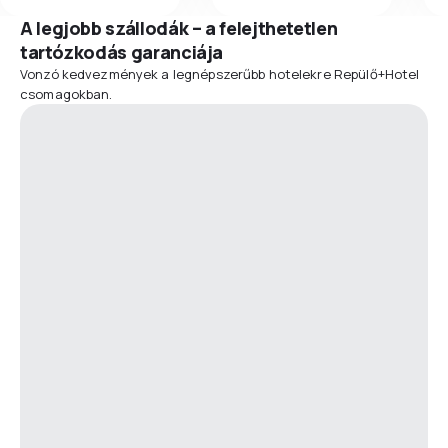
A legjobb szállodák – a felejthetetlen
tartózkodás garanciája
Vonzó kedvezmények a legnépszerűbb hotelekre Repülő+Hotel
csomagokban.