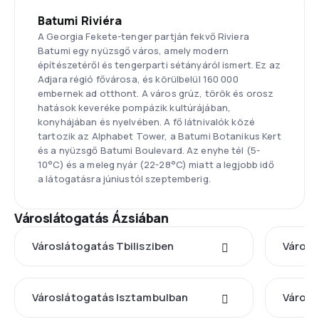
Batumi Riviéra
A Georgia Fekete-tenger partján fekvő Riviera
Batumi egy nyüzsgő város, amely modern
építészetéről és tengerparti sétányáról ismert. Ez az
Adjara régió fővárosa, és körülbelül 160 000
embernek ad otthont. A város grúz, török és orosz
hatások keveréke pompázik kultúrájában,
konyhájában és nyelvében. A fő látnivalók közé
tartozik az Alphabet Tower, a Batumi Botanikus Kert
és a nyüzsgő Batumi Boulevard. Az enyhe tél (5-
10°C) és a meleg nyár (22-28°C) miatt a legjobb idő
a látogatásra júniustól szeptemberig.
Városlátogatás Ázsiában
Városlátogatás Tbilisziben
Városl
Városlátogatás Isztambulban
Városl