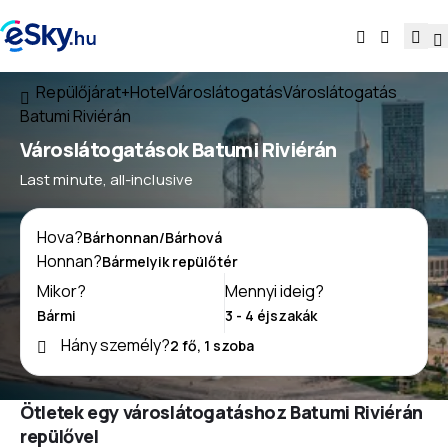
Repülőjárat+Hotel
Városlátogatás
Városlátogatás
Batumi Riviérán
Városlátogatások Batumi Riviérán
Last minute, all-inclusive
Hova?
Honnan?
Mikor?
Mennyi ideig?
Hány személy?
Ötletek egy városlátogatáshoz Batumi Riviérán
repülővel