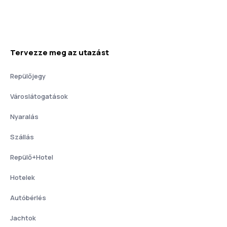
Tervezze meg az utazást
Repülőjegy
Városlátogatások
Nyaralás
Szállás
Repülő+Hotel
Hotelek
Autóbérlés
Jachtok