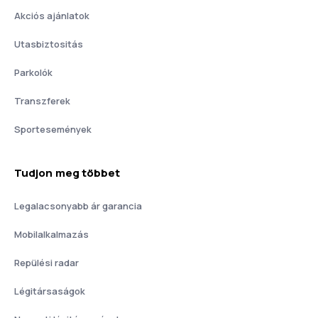
Akciós ajánlatok
Utasbiztositás
Parkolók
Transzferek
Sportesemények
Tudjon meg többet
Legalacsonyabb ár garancia
Mobilalkalmazás
Repülési radar
Légitársaságok