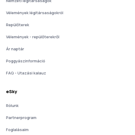
Nemzeti légitársaságok
Vélemények légitársaságokról
Repülőterek
Vélemények - repülőterekről
Ár naptár
Poggyászinformáció
FAQ - Utazási kalauz
eSky
Rólunk
Partnerprogram
Foglalásaim