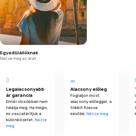
Egyedülállóknak
Nézze meg az árat
Legalacsonyabb
Alacsony előleg
ár garancia
Foglaljon most
Ennél olcsóbban nem
alacsony előleggel, a
találja meg. Ha mégis,
többit fizesse
mi visszatérítjük a
később.
Nézze meg
különbözetet.
Nézze
meg