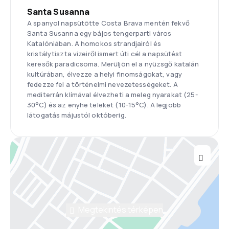
Santa Susanna
A spanyol napsütötte Costa Brava mentén fekvő
Santa Susanna egy bájos tengerparti város
Katalóniában. A homokos strandjairól és
kristálytiszta vizeiről ismert úti cél a napsütést
keresők paradicsoma. Merüljön el a nyüzsgő katalán
kultúrában, élvezze a helyi finomságokat, vagy
fedezze fel a történelmi nevezetességeket. A
mediterrán klímával élvezheti a meleg nyarakat (25-
30°C) és az enyhe teleket (10-15°C). A legjobb
látogatás májustól októberig.
Megtekintés térképen