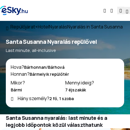
Repülőjárat+Hotel
Nyaralás
Nyaralás in Santa Susanna
Santa Susanna Nyaralás repülővel
Last minute, all-inclusive
Hova?
Honnan?
Mikor?
Mennyi ideig?
Hány személy?
Santa Susanna nyaralás: last minute és a
legjobb időpontok közül választhatunk