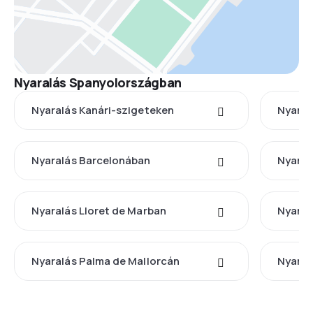
Nyaralás Spanyolországban
Nyaralás Kanári-szigeteken
Nyaral
Nyaralás Barcelonában
Nyaral
Nyaralás Lloret de Marban
Nyaral
Nyaralás Palma de Mallorcán
Nyaral