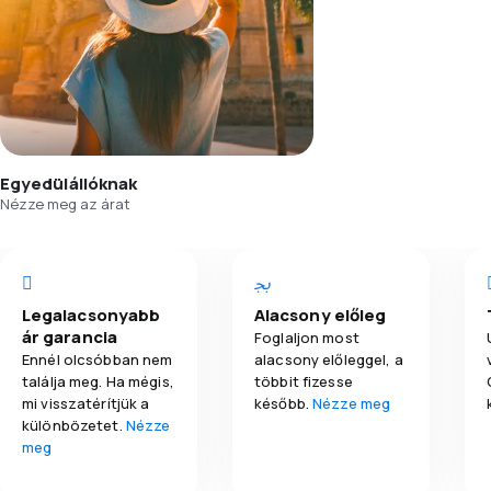
Egyedülállóknak
Nézze meg az árat
Legalacsonyabb
Alacsony előleg
ár garancia
Foglaljon most
Ennél olcsóbban nem
alacsony előleggel, a
találja meg. Ha mégis,
többit fizesse
mi visszatérítjük a
később.
Nézze meg
különbözetet.
Nézze
meg