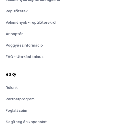
Repülőterek
Vélemények - repülőterekről
Ár naptár
Poggyászinformáció
FAQ - Utazási kalauz
eSky
Rólunk
Partnerprogram
Foglalásaim
Segítség és kapcsolat