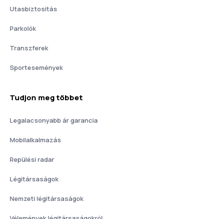
Utasbiztositás
Parkolók
Transzferek
Sportesemények
Tudjon meg többet
Legalacsonyabb ár garancia
Mobilalkalmazás
Repülési radar
Légitársaságok
Nemzeti légitársaságok
Vélemények légitársaságokról