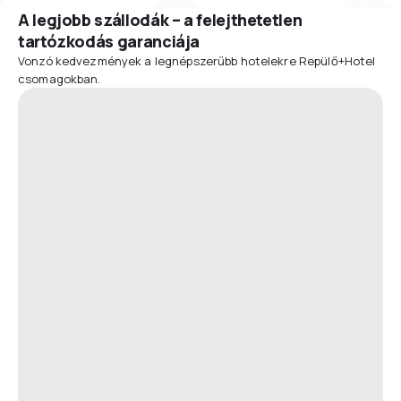
A legjobb szállodák – a felejthetetlen
tartózkodás garanciája
Vonzó kedvezmények a legnépszerűbb hotelekre Repülő+Hotel
csomagokban.