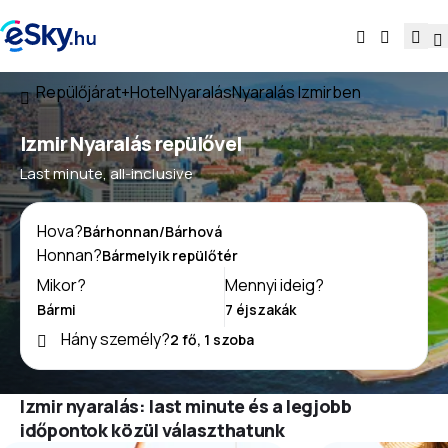
Repülőjárat+Hotel
Nyaralás
Nyaralás Izmirben
Izmir Nyaralás repülővel
Last minute, all-inclusive
Hova?
Honnan?
Mikor?
Mennyi ideig?
Hány személy?
Izmir nyaralás: last minute és a legjobb
időpontok közül választhatunk