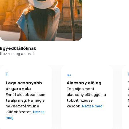
Egyedülállóknak
Nézze meg az árat
Legalacsonyabb
Alacsony előleg
ár garancia
Foglaljon most
Ennél olcsóbban nem
alacsony előleggel, a
találja meg. Ha mégis,
többit fizesse
mi visszatérítjük a
később.
Nézze meg
különbözetet.
Nézze
meg