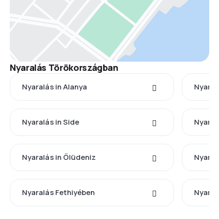
Nyaralás Törökországban
Nyaralás in Alanya
Nyaral
Nyaralás in Side
Nyaral
Nyaralás in Ölüdeniz
Nyaral
Nyaralás Fethiyében
Nyaralá