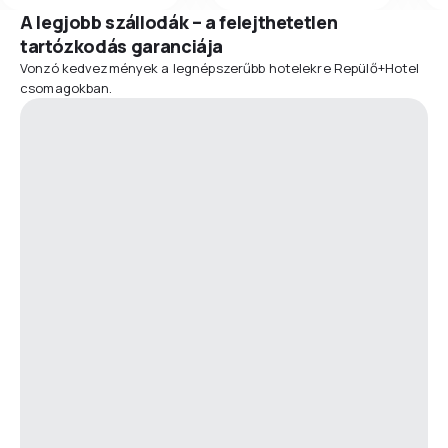
A legjobb szállodák – a felejthetetlen
tartózkodás garanciája
Vonzó kedvezmények a legnépszerűbb hotelekre Repülő+Hotel
csomagokban.