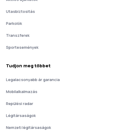
Utasbiztositás
Parkolók
Transzferek
Sportesemények
Tudjon meg többet
Legalacsonyabb ár garancia
Mobilalkalmazás
Repülési radar
Légitársaságok
Nemzeti légitársaságok