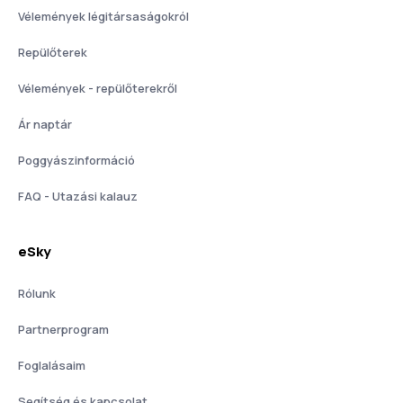
Vélemények légitársaságokról
Repülőterek
Vélemények - repülőterekről
Ár naptár
Poggyászinformáció
FAQ - Utazási kalauz
eSky
Rólunk
Partnerprogram
Foglalásaim
Segítség és kapcsolat