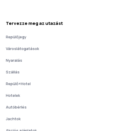
Tervezze meg az utazást
Repülőjegy
Városlátogatások
Nyaralás
Szállás
Repülő+Hotel
Hotelek
Autóbérlés
Jachtok
Akciós ajánlatok