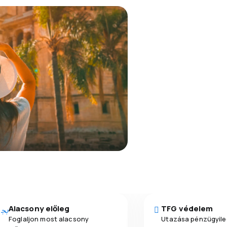
Alacsony előleg
TFG védelem
Foglaljon most alacsony
Utazása pénzügyile