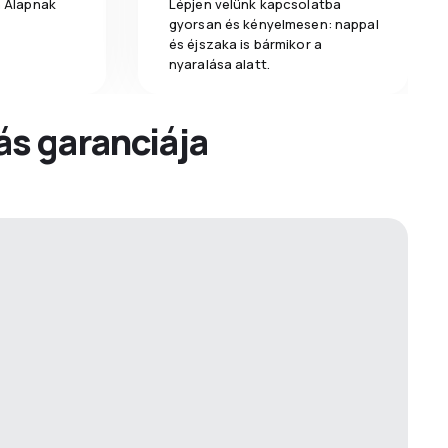
a Alapnak
Lépjen velünk kapcsolatba
gyorsan és kényelmesen: nappal
és éjszaka is bármikor a
nyaralása alatt.
dás garanciája