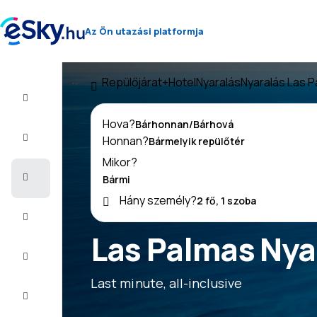
Az Ön utazási platformja
Repülőjárat+Hotel
Nyaralás
Nyaralás Las 
Repülő+Hotel
Hova?
Repülőjegy
Honnan?
Mikor?
Nyaralás
Hány személy?
Nyár
2026
Las Palmas Nya
Téli
2026/27
Last minute, all-inclusive
Last
minute