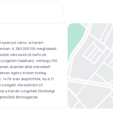
 spanyol város, a Kanári-
eánban. A 380 000 főt meghaladó
sebb városa közé tartozik.
 szigetén található, mintegy 150
anári-áramlat által mérsékelt
 Palmas egész évben meleg,
 1478-ban alapították, és a 17.
 szolgált. Ma különböző
ük a Kanári-szigeteki Elnökségi
gfelsőbb Bíróságának.