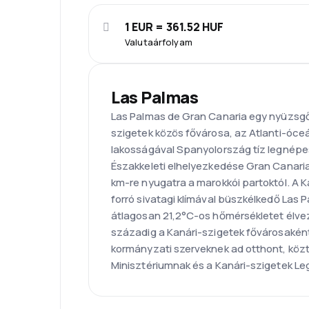
1 EUR = 361.52 HUF
Valutaárfolyam
Las Palmas
Las Palmas de Gran Canaria egy nyüzsgő
szigetek közös fővárosa, az Atlanti-óc
lakosságával Spanyolország tíz legnépe
Északkeleti elhelyezkedése Gran Canaria
km-re nyugatra a marokkói partoktól. A K
forró sivatagi klímával büszkélkedő Las
átlagosan 21,2°C-os hőmérsékletet élvez.
századig a Kanári-szigetek fővárosaként
kormányzati szerveknek ad otthont, közt
Minisztériumnak és a Kanári-szigetek Le