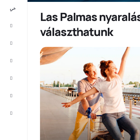
All-
inclusive
Las Palmas nyaralás
Városlátogatások
választhatunk
Szállás
Ajánlatok
Fejezze
be az
utat
Inspiráció
és tippek
Ügyfélszolgálat