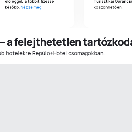
előleggel, a többit fizesse
Turisztikai Garanci
később.
Nézze meg
köszönhetően.
 – a felejthetetlen tartózko
b hotelekre Repülő+Hotel csomagokban.