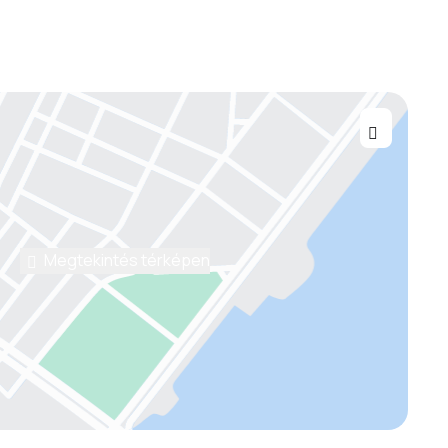
Megtekintés térképen