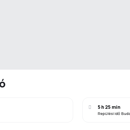
ió
5 h 25 min
Repülési idő Bud