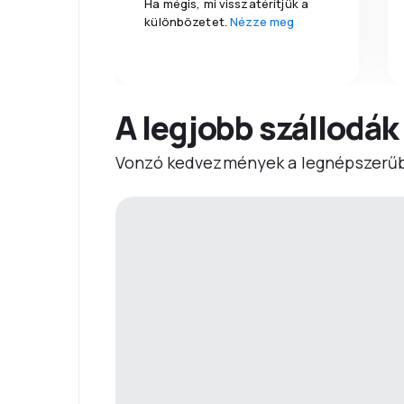
Ha mégis, mi visszatérítjük a
különbözetet.
Nézze meg
A legjobb szállodák
Vonzó kedvezmények a legnépszerűb