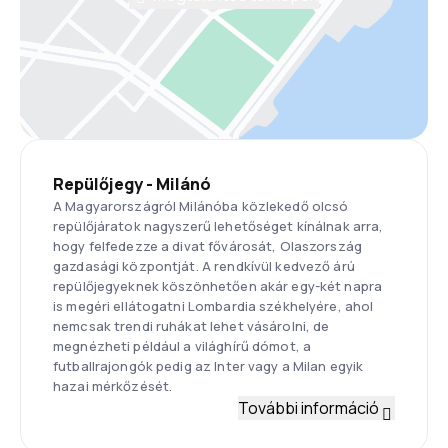
Repülőjegy - Milánó
A Magyarországról Milánóba közlekedő olcsó
repülőjáratok nagyszerű lehetőséget kínálnak arra,
hogy felfedezze a divat fővárosát, Olaszország
gazdasági központját. A rendkívül kedvező árú
repülőjegyeknek köszönhetően akár egy-két napra
is megéri ellátogatni Lombardia székhelyére, ahol
nemcsak trendi ruhákat lehet vásárolni, de
megnézheti például a világhírű dómot, a
futballrajongók pedig az Inter vagy a Milan egyik
hazai mérkőzését.
További információ