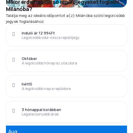
Mikor érdemes olcsó repülőjegyeket foglalni
Milánóba?
Találja meg az ideális időpontot a(z) Milánóba szóló legolcsóbb
jegyek foglalásához
induló ár 12 994Ft
Legolcsóbb oda-vissza repülőjegy
Október
A legolcsóbb hónap az utazásra
hétfő
A legolcsóbb nap a repülésre
3 hónappal korábban
Legalacsonyabb árak
Aug.