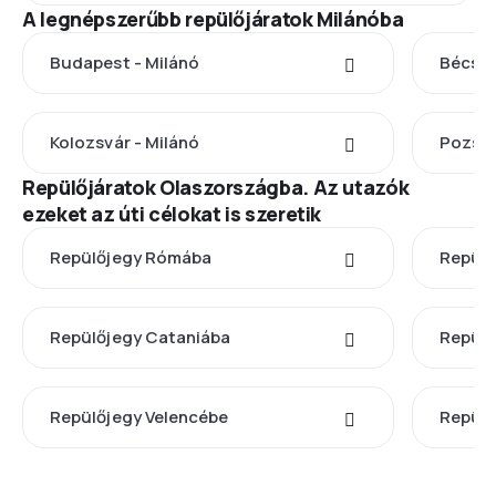
A legnépszerűbb repülőjáratok Milánóba
Budapest - Milánó
Bécs -
Kolozsvár - Milánó
Pozson
Repülőjáratok Olaszországba. Az utazók
ezeket az úti célokat is szeretik
Repülőjegy Rómába
Repülő
Repülőjegy Cataniába
Repülő
Repülőjegy Velencébe
Repülő