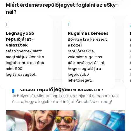
Miért érdemes repülőjegyet foglalni az eSky-
nál?
Legnagyobb
Rugalmas keresés
repülőjárat-
Bővítse ki a keresést
választék
a közeli
Másodpercek alatt
repülőterekre,
megtaláljuk Önnek a
valamint rugalmas
legjobb járatot több
dátumválasztással,
mint 500
hogy megtalálja a
légitársaságtól.
legolcsóbb
lehetőséget.
Olcsó repülőjegyekre vadászik?
Jó helyen jár. Minden nap több száz ajánlatot hasonlítunk
össze, hogy a legjobbakat kínáljuk Önnek. Nézze meg!