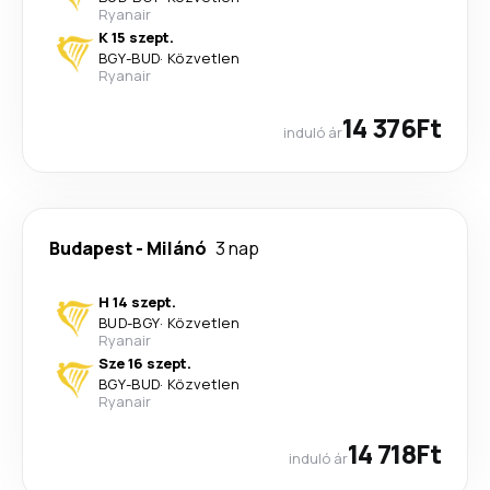
Ryanair
K 15 szept.
BGY
-
BUD
·
Közvetlen
Ryanair
14 376Ft
induló ár
Budapest
-
Milánó
3 nap
H 14 szept.
BUD
-
BGY
·
Közvetlen
Ryanair
Sze 16 szept.
BGY
-
BUD
·
Közvetlen
Ryanair
14 718Ft
induló ár