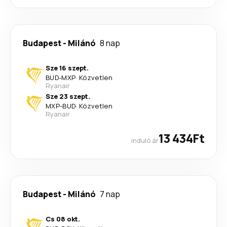
Budapest
-
Milánó
8 nap
Sze 16 szept.
BUD
-
MXP
·
Közvetlen
Ryanair
Sze 23 szept.
MXP
-
BUD
·
Közvetlen
Ryanair
13 434Ft
induló ár
Budapest
-
Milánó
7 nap
Cs 08 okt.