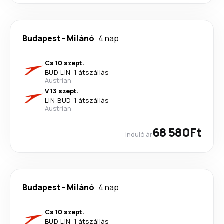
Budapest
-
Milánó
4 nap
Cs 10 szept.
BUD
-
LIN
·
1 átszállás
Austrian
V 13 szept.
LIN
-
BUD
·
1 átszállás
Austrian
68 580Ft
induló ár
Budapest
-
Milánó
4 nap
Cs 10 szept.
BUD
-
LIN
·
1 átszállás