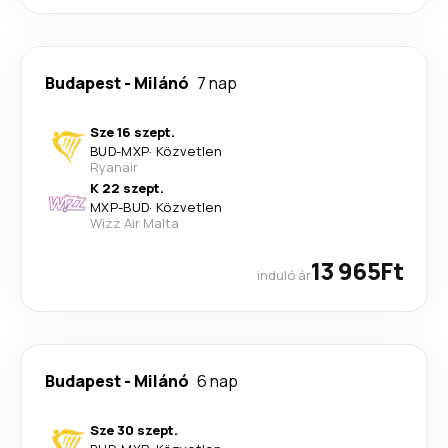
Budapest
-
Milánó
7 nap
Sze 16 szept.
BUD
-
MXP
·
Közvetlen
Ryanair
K 22 szept.
MXP
-
BUD
·
Közvetlen
Wizz Air Malta
13 965Ft
induló ár
Budapest
-
Milánó
6 nap
Sze 30 szept.