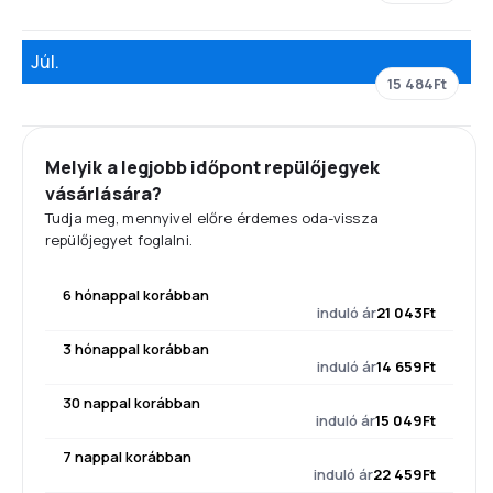
Júl.
15 484Ft
Melyik a legjobb időpont repülőjegyek
vásárlására?
Tudja meg, mennyivel előre érdemes oda-vissza
repülőjegyet foglalni.
6 hónappal korábban
induló ár
21 043Ft
3 hónappal korábban
induló ár
14 659Ft
30 nappal korábban
induló ár
15 049Ft
7 nappal korábban
induló ár
22 459Ft