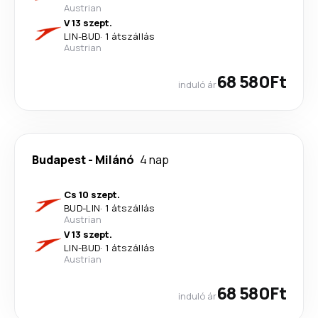
Austrian
V 13 szept.
LIN
-
BUD
·
1 átszállás
Austrian
68 580Ft
induló ár
Budapest
-
Milánó
4 nap
Cs 10 szept.
BUD
-
LIN
·
1 átszállás
Austrian
V 13 szept.
LIN
-
BUD
·
1 átszállás
Austrian
68 580Ft
induló ár