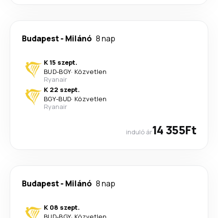
Budapest
-
Milánó
8 nap
K 15 szept.
BUD
-
BGY
·
Közvetlen
Ryanair
K 22 szept.
BGY
-
BUD
·
Közvetlen
Ryanair
14 355Ft
induló ár
Budapest
-
Milánó
8 nap
K 08 szept.
BUD
-
BGY
·
Közvetlen