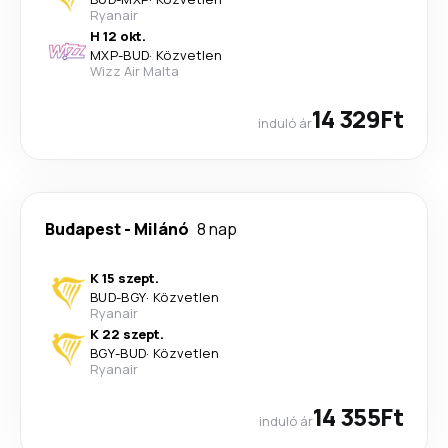
Ryanair
H 12 okt.
MXP
-
BUD
·
Közvetlen
Wizz Air Malta
14 329Ft
induló ár
Budapest
-
Milánó
8 nap
K 15 szept.
BUD
-
BGY
·
Közvetlen
Ryanair
K 22 szept.
BGY
-
BUD
·
Közvetlen
Ryanair
14 355Ft
induló ár