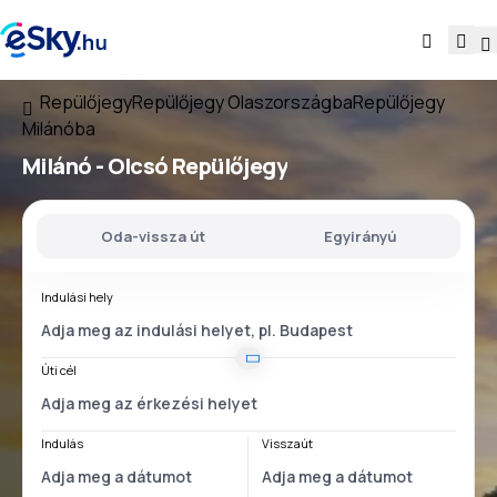
Repülőjegy
Repülőjegy Olaszországba
Repülőjegy
Milánóba
Milánó - Olcsó Repülőjegy
Oda-vissza út
Egyirányú
Indulási hely
Úti cél
Indulás
Visszaút