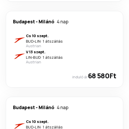
Budapest
-
Milánó
4 nap
Cs 10 szept.
BUD
-
LIN
·
1 átszállás
Austrian
V 13 szept.
LIN
-
BUD
·
1 átszállás
Austrian
68 580Ft
induló ár
Budapest
-
Milánó
4 nap
Cs 10 szept.
BUD
-
LIN
·
1 átszállás