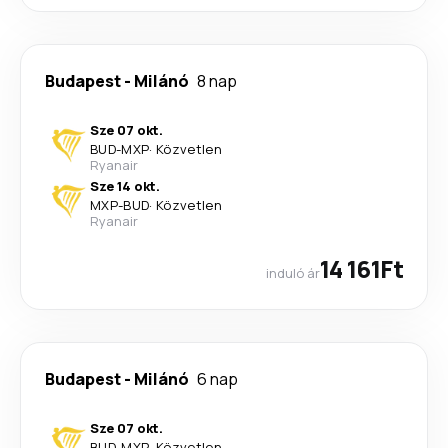
Budapest
-
Milánó
8 nap
Sze 07 okt.
BUD
-
MXP
·
Közvetlen
Ryanair
Sze 14 okt.
MXP
-
BUD
·
Közvetlen
Ryanair
14 161Ft
induló ár
Budapest
-
Milánó
6 nap
Sze 07 okt.
BUD
-
MXP
·
Közvetlen