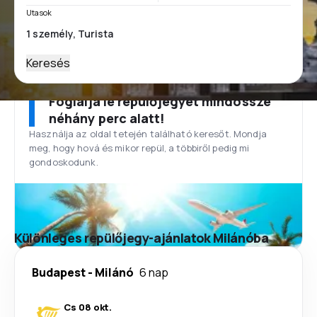
Utasok
Keresés
Foglalja le repülőjegyét mindössze
néhány perc alatt!
Használja az oldal tetején található keresőt. Mondja
meg, hogy hová és mikor repül, a többiről pedig mi
gondoskodunk.
Különleges repülőjegy-ajánlatok Milánóba
Budapest
-
Milánó
6 nap
Cs 08 okt.