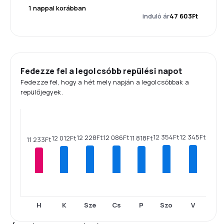
1 nappal korábban
induló ár
47 603Ft
Fedezze fel a legolcsóbb repülési napot
Fedezze fel, hogy a hét mely napján a legolcsóbbak a
repülőjegyek.
12 354Ft
12 345Ft
12 228Ft
12 086Ft
12 012Ft
11 818Ft
11 233Ft
H
K
Sze
Cs
P
Szo
V