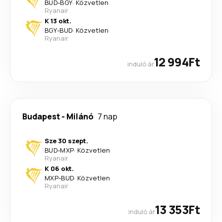
BUD
-
BGY
·
Közvetlen
Ryanair
K 13 okt.
BGY
-
BUD
·
Közvetlen
Ryanair
12 994Ft
induló ár
Budapest
-
Milánó
7 nap
Sze 30 szept.
BUD
-
MXP
·
Közvetlen
Ryanair
K 06 okt.
MXP
-
BUD
·
Közvetlen
Ryanair
13 353Ft
induló ár