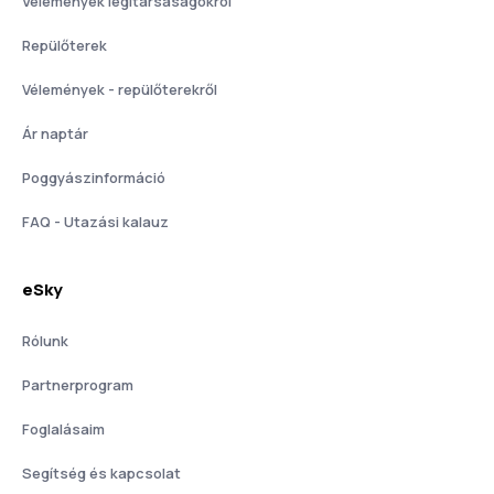
Vélemények légitársaságokról
Repülőterek
Vélemények - repülőterekről
Ár naptár
Poggyászinformáció
FAQ - Utazási kalauz
eSky
Rólunk
Partnerprogram
Foglalásaim
Segítség és kapcsolat