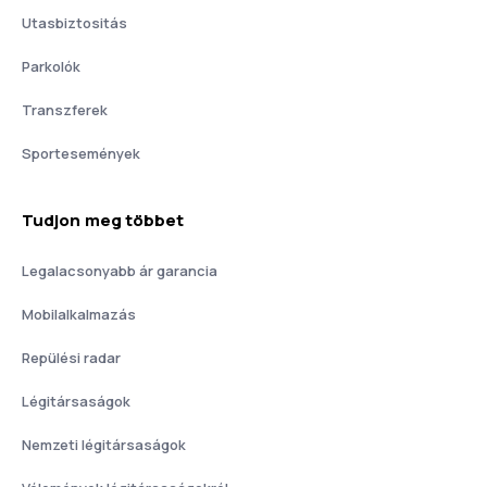
Utasbiztositás
Parkolók
Transzferek
Sportesemények
Tudjon meg többet
Legalacsonyabb ár garancia
Mobilalkalmazás
Repülési radar
Légitársaságok
Nemzeti légitársaságok