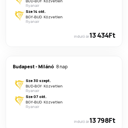
BUD
-
BGY
·
Közvetlen
Ryanair
Sze 14 okt.
BGY
-
BUD
·
Közvetlen
Ryanair
13 434Ft
induló ár
Budapest
-
Milánó
8 nap
Sze 30 szept.
BUD
-
BGY
·
Közvetlen
Ryanair
Sze 07 okt.
BGY
-
BUD
·
Közvetlen
Ryanair
13 798Ft
induló ár