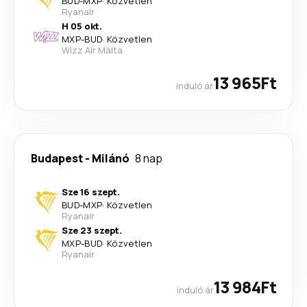
BUD
-
MXP
·
Közvetlen
Ryanair
H 05 okt.
MXP
-
BUD
·
Közvetlen
Wizz Air Malta
13 965Ft
induló ár
Budapest
-
Milánó
8 nap
Sze 16 szept.
BUD
-
MXP
·
Közvetlen
Ryanair
Sze 23 szept.
MXP
-
BUD
·
Közvetlen
Ryanair
13 984Ft
induló ár