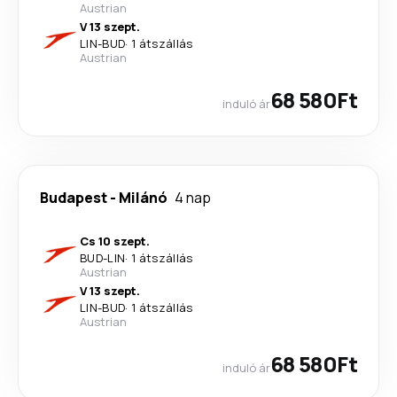
Austrian
V 13 szept.
LIN
-
BUD
·
1 átszállás
Austrian
68 580Ft
induló ár
Budapest
-
Milánó
4 nap
Cs 10 szept.
BUD
-
LIN
·
1 átszállás
Austrian
V 13 szept.
LIN
-
BUD
·
1 átszállás
Austrian
68 580Ft
induló ár