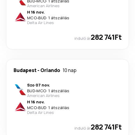
BUD
-
MCO
·
1 átszállás
American Airlines
H 16 nov.
MCO
-
BUD
·
1 átszállás
Delta Air Lines
282 741Ft
induló ár
Budapest
-
Orlando
10 nap
Szo 07 nov.
BUD
-
MCO
·
1 átszállás
American Airlines
H 16 nov.
MCO
-
BUD
·
1 átszállás
Delta Air Lines
282 741Ft
induló ár