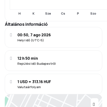
H
K
Sze
Cs
P
Szo
Általános információ
00:50, 7 ago 2026
Helyi idő (UTC-5)
12 h 50 min
Repülési idő Budapestről
1 USD = 313.16 HUF
Valutaárfolyam