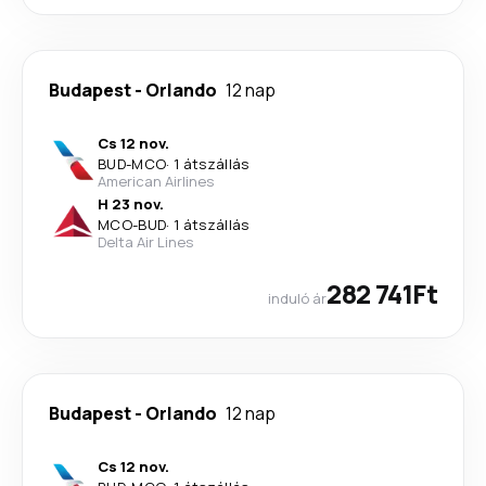
Budapest
-
Orlando
12 nap
Cs 12 nov.
BUD
-
MCO
·
1 átszállás
American Airlines
H 23 nov.
MCO
-
BUD
·
1 átszállás
Delta Air Lines
282 741Ft
induló ár
Budapest
-
Orlando
12 nap
Cs 12 nov.