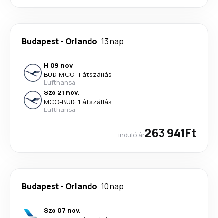
Budapest
-
Orlando
13 nap
H 09 nov.
BUD
-
MCO
·
1 átszállás
Lufthansa
Szo 21 nov.
MCO
-
BUD
·
1 átszállás
Lufthansa
263 941Ft
induló ár
Budapest
-
Orlando
10 nap
Szo 07 nov.