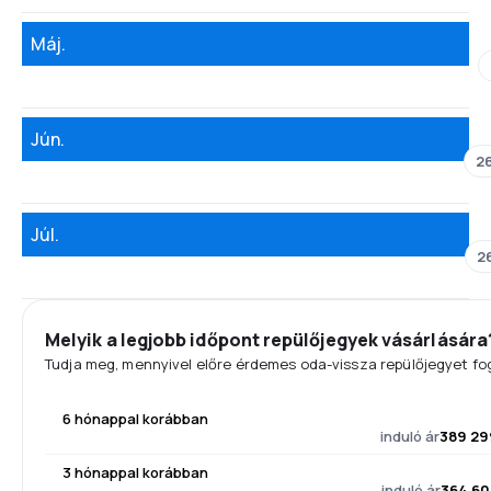
Máj.
Jún.
26
Júl.
2
Melyik a legjobb időpont repülőjegyek vásárlására
Tudja meg, mennyivel előre érdemes oda-vissza repülőjegyet fog
6 hónappal korábban
induló ár
389 29
3 hónappal korábban
induló ár
364 60