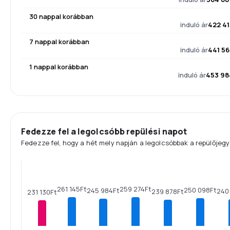
30 nappal korábban
induló ár
422 41
7 nappal korábban
induló ár
441 56
1 nappal korábban
induló ár
453 98
Fedezze fel a legolcsóbb repülési napot
Fedezze fel, hogy a hét mely napján a legolcsóbbak a repülőjegy
261 145Ft
259 274Ft
250 098Ft
245 984Ft
240
239 878Ft
231 130Ft