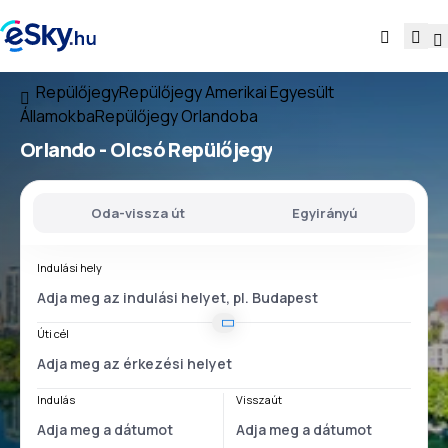
Repülőjegy
Repülőjegy Amerikai Egyesült
Államokba
Repülőjegy Orlandoba
Orlando - Olcsó Repülőjegy
Oda-vissza út
Egyirányú
Indulási hely
Úti cél
Indulás
Visszaút