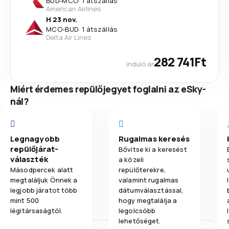
BUD
-
MCO
·
1 átszállás
American Airlines
H 23 nov.
MCO
-
BUD
·
1 átszállás
Delta Air Lines
282 741Ft
induló ár
Miért érdemes repülőjegyet foglalni az eSky-
nál?
Legnagyobb
Rugalmas keresés
repülőjárat-
Bővítse ki a keresést
választék
a közeli
Másodpercek alatt
repülőterekre,
megtaláljuk Önnek a
valamint rugalmas
legjobb járatot több
dátumválasztással,
mint 500
hogy megtalálja a
légitársaságtól.
legolcsóbb
lehetőséget.