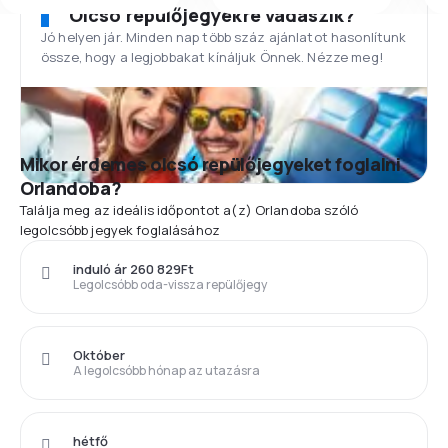
Olcsó repülőjegyekre vadászik?
Jó helyen jár. Minden nap több száz ajánlatot hasonlítunk
össze, hogy a legjobbakat kínáljuk Önnek. Nézze meg!
Mikor érdemes olcsó repülőjegyeket foglalni
Orlandoba?
Találja meg az ideális időpontot a(z) Orlandoba szóló
legolcsóbb jegyek foglalásához
induló ár 260 829Ft
Legolcsóbb oda-vissza repülőjegy
Október
A legolcsóbb hónap az utazásra
hétfő