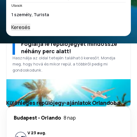
Utasok
Keresés
Foglalja le repülőjegyét mindössze
néhány perc alatt!
Használja az oldal tetején található keresőt. Mondja
meg, hogy hová és mikor repül, a többiről pedig mi
gondoskodunk.
Különleges repülőjegy-ajánlatok Orlandoba
Budapest
-
Orlando
8 nap
V 23 aug.