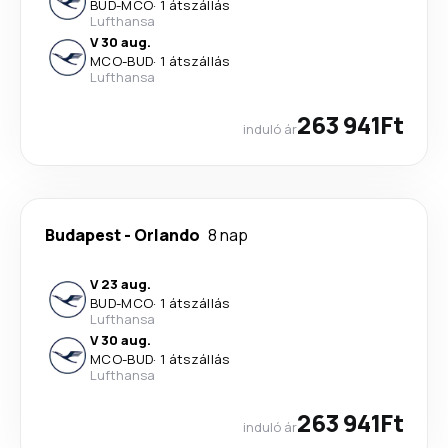
BUD
-
MCO
·
1 átszállás
Lufthansa
V 30 aug.
MCO
-
BUD
·
1 átszállás
Lufthansa
263 941Ft
induló ár
Budapest
-
Orlando
8 nap
V 23 aug.
BUD
-
MCO
·
1 átszállás
Lufthansa
V 30 aug.
MCO
-
BUD
·
1 átszállás
Lufthansa
263 941Ft
induló ár