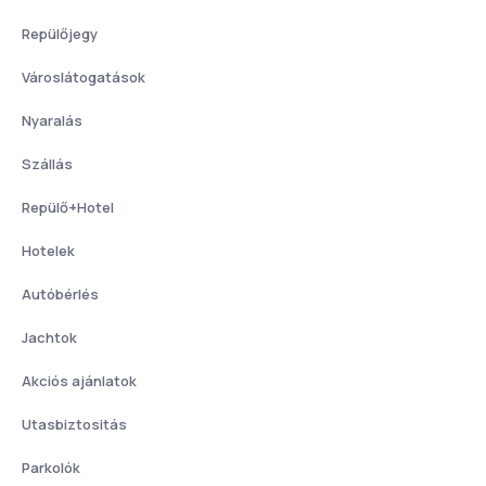
Repülőjegy
Városlátogatások
Nyaralás
Szállás
Repülő+Hotel
Hotelek
Autóbérlés
Jachtok
Akciós ajánlatok
Utasbiztositás
Parkolók