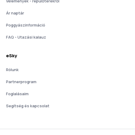
Vélemények - repülőterekről
Ár naptár
Poggyászinformáció
FAQ - Utazási kalauz
eSky
Rólunk
Partnerprogram
Foglalásaim
Segítség és kapcsolat