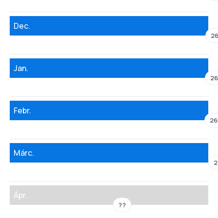
Dec.
26
Jan.
26
Febr.
26
Márc.
2
Ápr.
??