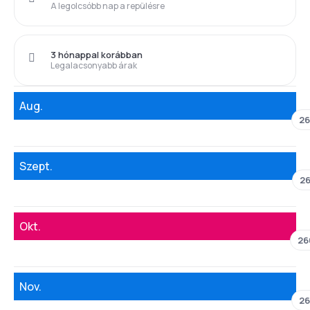
A legolcsóbb nap a repülésre
3 hónappal korábban
Legalacsonyabb árak
Aug.
26
Szept.
26
Okt.
26
Nov.
26