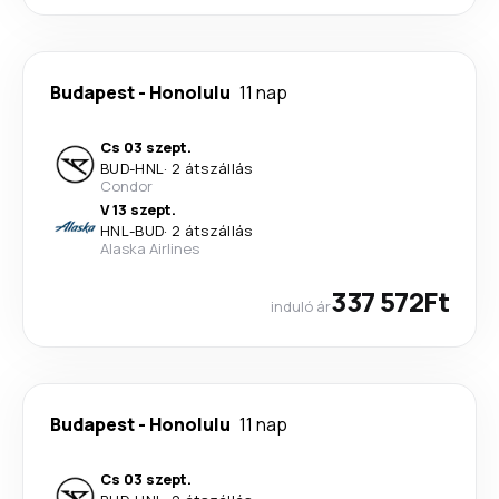
Budapest
-
Honolulu
11 nap
Cs 03 szept.
BUD
-
HNL
·
2 átszállás
Condor
V 13 szept.
HNL
-
BUD
·
2 átszállás
Alaska Airlines
337 572Ft
induló ár
Budapest
-
Honolulu
11 nap
Cs 03 szept.