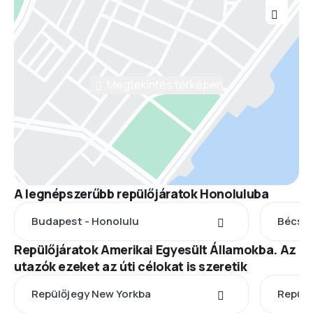
Megtekintés térképen
A legnépszerűbb repülőjáratok Honoluluba
Budapest - Honolulu
Bécs -
Repülőjáratok Amerikai Egyesült Államokba. Az
utazók ezeket az úti célokat is szeretik
Repülőjegy New Yorkba
Repülő