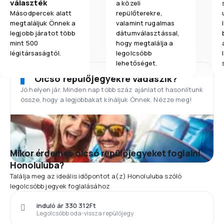
választék
a közeli
Másodpercek alatt
repülőterekre,
megtaláljuk Önnek a
valamint rugalmas
legjobb járatot több
dátumválasztással,
mint 500
hogy megtalálja a
légitársaságtól.
legolcsóbb
lehetőséget.
Olcsó repülőjegyekre vadászik?
Jó helyen jár. Minden nap több száz ajánlatot hasonlítunk
össze, hogy a legjobbakat kínáljuk Önnek. Nézze meg!
Mikor érdemes olcsó repülőjegyeket foglalni
Honoluluba?
Találja meg az ideális időpontot a(z) Honoluluba szóló
legolcsóbb jegyek foglalásához
induló ár 330 312Ft
Legolcsóbb oda-vissza repülőjegy