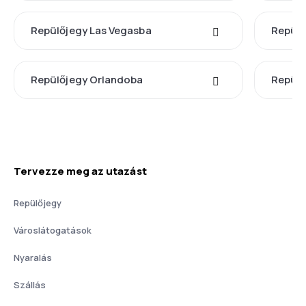
Repülőjegy Las Vegasba
Repül
Repülőjegy Orlandoba
Repülő
Tervezze meg az utazást
Repülőjegy
Városlátogatások
Nyaralás
Szállás