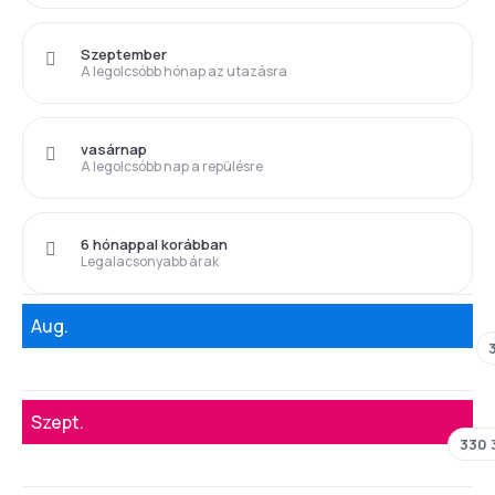
Szeptember
A legolcsóbb hónap az utazásra
vasárnap
A legolcsóbb nap a repülésre
6 hónappal korábban
Legalacsonyabb árak
Aug.
Szept.
330 