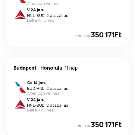
American Airlines
V 24 jan.
HNL
-
BUD
·
2 átszállás
Delta Air Lines
350 171Ft
induló ár
Budapest
-
Honolulu
11 nap
Cs 14 jan.
BUD
-
HNL
·
2 átszállás
American Airlines
V 24 jan.
HNL
-
BUD
·
2 átszállás
Delta Air Lines
350 171Ft
induló ár