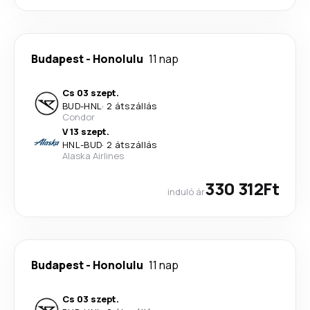
Budapest
-
Honolulu
11 nap
Cs 03 szept.
BUD
-
HNL
·
2 átszállás
Condor
V 13 szept.
HNL
-
BUD
·
2 átszállás
Alaska Airlines
330 312Ft
induló ár
Budapest
-
Honolulu
11 nap
Cs 03 szept.