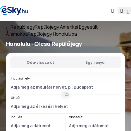
Repülőjegy
Repülőjegy Amerikai Egyesült
Államokba
Repülőjegy Honoluluba
Honolulu - Olcsó Repülőjegy
Oda-vissza út
Egyirányú
Indulási hely
Úti cél
Indulás
Visszaút