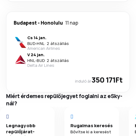
Budapest
-
Honolulu
11 nap
Cs 14 jan.
BUD
-
HNL
·
2 átszállás
American Airlines
V 24 jan.
HNL
-
BUD
·
2 átszállás
Delta Air Lines
350 171Ft
induló ár
Miért érdemes repülőjegyet foglalni az eSky-
nál?
Legnagyobb
Rugalmas keresés
repülőjárat-
Bővítse ki a keresést