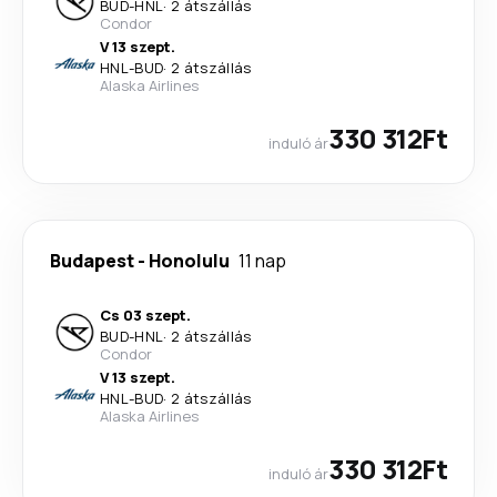
BUD
-
HNL
·
2 átszállás
Condor
V 13 szept.
HNL
-
BUD
·
2 átszállás
Alaska Airlines
330 312Ft
induló ár
Budapest
-
Honolulu
11 nap
Cs 03 szept.
BUD
-
HNL
·
2 átszállás
Condor
V 13 szept.
HNL
-
BUD
·
2 átszállás
Alaska Airlines
330 312Ft
induló ár