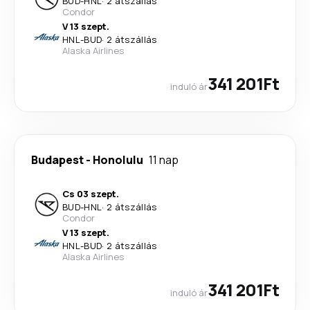
BUD
-
HNL
·
2 átszállás
Condor
V 13 szept.
HNL
-
BUD
·
2 átszállás
Alaska Airlines
341 201Ft
induló ár
Budapest
-
Honolulu
11 nap
Cs 03 szept.
BUD
-
HNL
·
2 átszállás
Condor
V 13 szept.
HNL
-
BUD
·
2 átszállás
Alaska Airlines
341 201Ft
induló ár