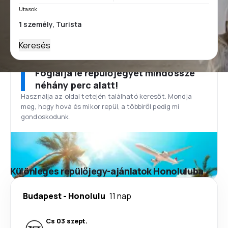
Utasok
Keresés
Foglalja le repülőjegyét mindössze
néhány perc alatt!
Használja az oldal tetején található keresőt. Mondja
meg, hogy hová és mikor repül, a többiről pedig mi
gondoskodunk.
Különleges repülőjegy-ajánlatok Honoluluba
Budapest
-
Honolulu
11 nap
Cs 03 szept.