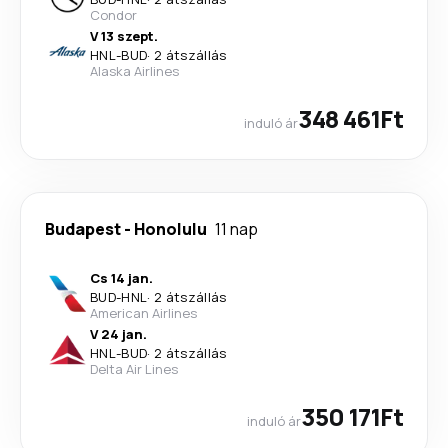
Condor
V 13 szept.
HNL
-
BUD
·
2 átszállás
Alaska Airlines
348 461Ft
induló ár
Budapest
-
Honolulu
11 nap
Cs 14 jan.
BUD
-
HNL
·
2 átszállás
American Airlines
V 24 jan.
HNL
-
BUD
·
2 átszállás
Delta Air Lines
350 171Ft
induló ár