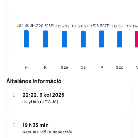
324 860Ft
320 316Ft
316 307Ft
315 282Ft
315 033Ft
312 671Ft
311 
H
K
Sze
Cs
P
Szo
Általános információ
22:22, 9 kol 2026
Helyi idő (UTC-10)
19 h 35 min
Repülési idő Budapestről