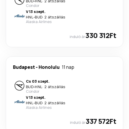
BUD
-
HNL
·
2 átszállás
Condor
V 13 szept.
HNL
-
BUD
·
2 átszállás
Alaska Airlines
330 312Ft
induló ár
Budapest
-
Honolulu
11 nap
Cs 03 szept.
BUD
-
HNL
·
2 átszállás
Condor
V 13 szept.
HNL
-
BUD
·
2 átszállás
Alaska Airlines
337 572Ft
induló ár