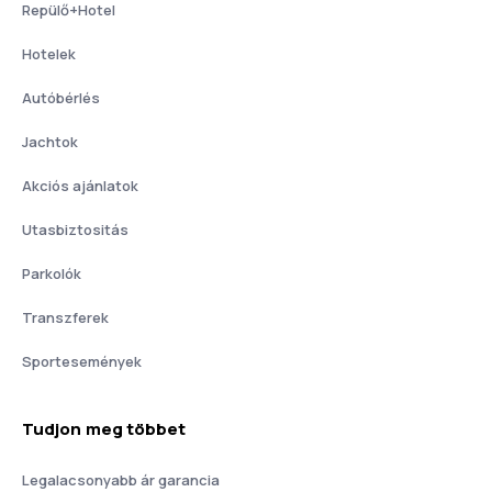
Repülő+Hotel
Hotelek
Autóbérlés
Jachtok
Akciós ajánlatok
Utasbiztositás
Parkolók
Transzferek
Sportesemények
Tudjon meg többet
Legalacsonyabb ár garancia