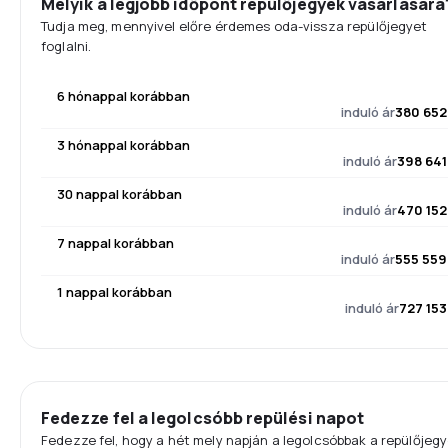
Melyik a legjobb időpont repülőjegyek vásárlására
Tudja meg, mennyivel előre érdemes oda-vissza repülőjegyet
foglalni.
6 hónappal korábban
induló ár
380 652
3 hónappal korábban
induló ár
398 641
30 nappal korábban
induló ár
470 152
7 nappal korábban
induló ár
555 559
1 nappal korábban
induló ár
727 153
Fedezze fel a legolcsóbb repülési napot
Fedezze fel, hogy a hét mely napján a legolcsóbbak a repülőjegy