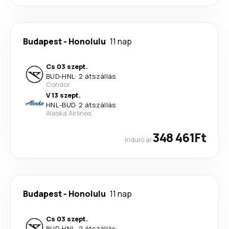
Budapest
-
Honolulu
11 nap
Cs 03 szept.
BUD
-
HNL
·
2 átszállás
Condor
V 13 szept.
HNL
-
BUD
·
2 átszállás
Alaska Airlines
348 461Ft
induló ár
Budapest
-
Honolulu
11 nap
Cs 03 szept.
BUD
-
HNL
·
2 átszállás