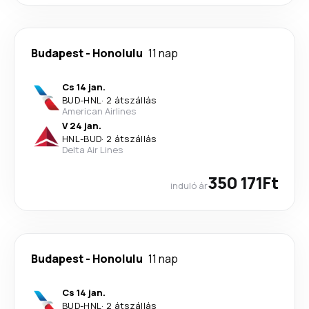
Budapest
-
Honolulu
11 nap
Cs 14 jan.
BUD
-
HNL
·
2 átszállás
American Airlines
V 24 jan.
HNL
-
BUD
·
2 átszállás
Delta Air Lines
350 171Ft
induló ár
Budapest
-
Honolulu
11 nap
Cs 14 jan.
BUD
-
HNL
·
2 átszállás