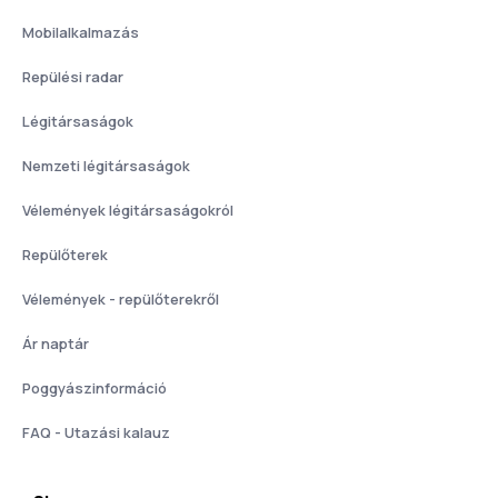
Mobilalkalmazás
Repülési radar
Légitársaságok
Nemzeti légitársaságok
Vélemények légitársaságokról
Repülőterek
Vélemények - repülőterekről
Ár naptár
Poggyászinformáció
FAQ - Utazási kalauz