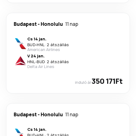
Budapest
-
Honolulu
11 nap
Cs 14 jan.
BUD
-
HNL
·
2 átszállás
American Airlines
V 24 jan.
HNL
-
BUD
·
2 átszállás
Delta Air Lines
350 171Ft
induló ár
Budapest
-
Honolulu
11 nap
Cs 14 jan.
BUD
-
HNL
·
2 átszállás