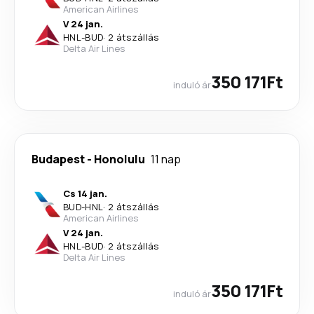
American Airlines
V 24 jan.
HNL
-
BUD
·
2 átszállás
Delta Air Lines
350 171Ft
induló ár
Budapest
-
Honolulu
11 nap
Cs 14 jan.
BUD
-
HNL
·
2 átszállás
American Airlines
V 24 jan.
HNL
-
BUD
·
2 átszállás
Delta Air Lines
350 171Ft
induló ár