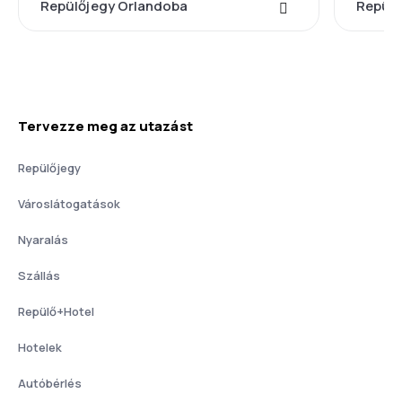
Repülőjegy Orlandoba
Repülő
Tervezze meg az utazást
Repülőjegy
Városlátogatások
Nyaralás
Szállás
Repülő+Hotel
Hotelek
Autóbérlés