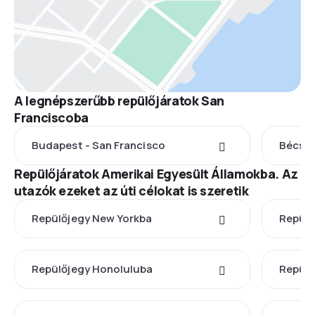
A legnépszerűbb repülőjáratok San
Franciscoba
Budapest - San Francisco
Bécs -
Repülőjáratok Amerikai Egyesült Államokba. Az
utazók ezeket az úti célokat is szeretik
Repülőjegy New Yorkba
Repülő
Repülőjegy Honoluluba
Repülő