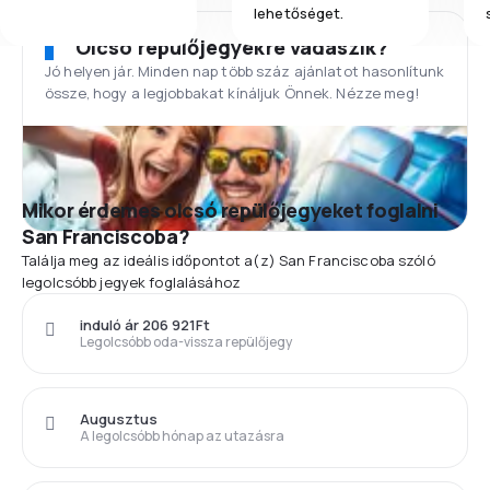
lehetőséget.
Olcsó repülőjegyekre vadászik?
Jó helyen jár. Minden nap több száz ajánlatot hasonlítunk
össze, hogy a legjobbakat kínáljuk Önnek. Nézze meg!
Mikor érdemes olcsó repülőjegyeket foglalni
San Franciscoba?
Találja meg az ideális időpontot a(z) San Franciscoba szóló
legolcsóbb jegyek foglalásához
induló ár 206 921Ft
Legolcsóbb oda-vissza repülőjegy
Augusztus
A legolcsóbb hónap az utazásra