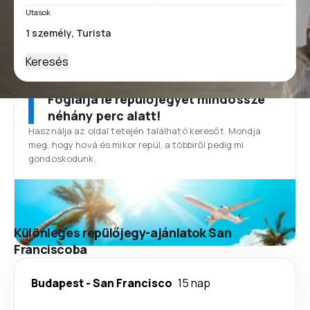
Utasok
Keresés
Foglalja le repülőjegyét mindössze
néhány perc alatt!
Használja az oldal tetején található keresőt. Mondja
meg, hogy hová és mikor repül, a többiről pedig mi
gondoskodunk.
Különleges repülőjegy-ajánlatok San
Franciscoba
Budapest
-
San Francisco
15 nap