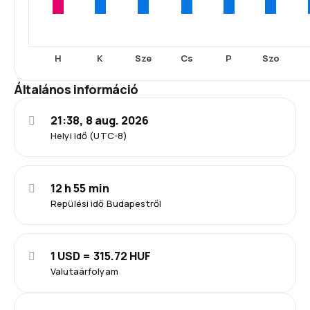
H
K
Sze
Cs
P
Szo
Általános információ
21:38, 8 aug. 2026
Helyi idő (UTC-8)
12 h 55 min
Repülési idő Budapestről
1 USD = 315.72 HUF
Valutaárfolyam