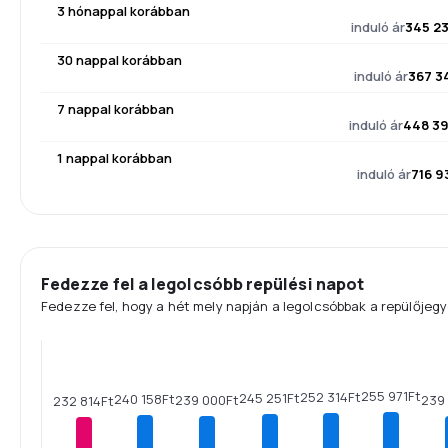
3 hónappal korábban
induló ár
345 23
30 nappal korábban
induló ár
367 3
7 nappal korábban
induló ár
448 39
1 nappal korábban
induló ár
716 9
Fedezze fel a legolcsóbb repülési napot
Fedezze fel, hogy a hét mely napján a legolcsóbbak a repülőjegy
255 971Ft
252 314Ft
245 251Ft
240 158Ft
239
239 000Ft
232 814Ft