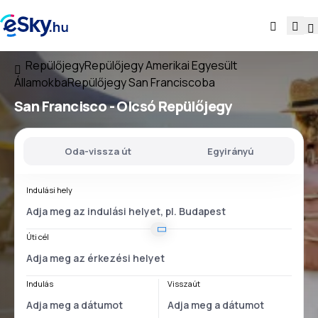
Repülőjegy
Repülőjegy Amerikai Egyesült
Államokba
Repülőjegy San Franciscoba
San Francisco - Olcsó Repülőjegy
Oda-vissza út
Egyirányú
Indulási hely
Úti cél
Indulás
Visszaút