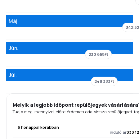
Máj.
342 5
Jún.
230 668Ft
Júl.
248 333Ft
Melyik a legjobb időpont repülőjegyek vásárlására
Tudja meg, mennyivel előre érdemes oda-vissza repülőjegyet fog
6 hónappal korábban
induló ár
333 1