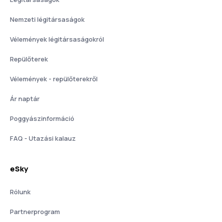
Nemzeti légitársaságok
Vélemények légitársaságokról
Repülőterek
Vélemények - repülőterekről
Ár naptár
Poggyászinformáció
FAQ - Utazási kalauz
eSky
Rólunk
Partnerprogram