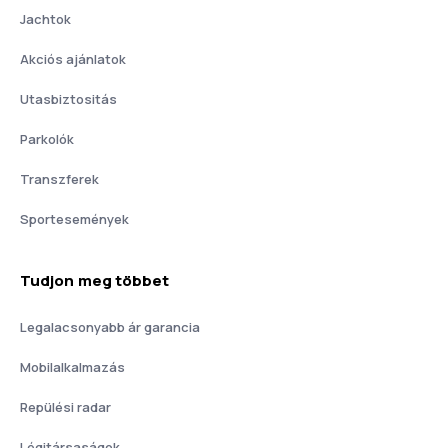
Jachtok
Akciós ajánlatok
Utasbiztositás
Parkolók
Transzferek
Sportesemények
Tudjon meg többet
Legalacsonyabb ár garancia
Mobilalkalmazás
Repülési radar
Légitársaságok