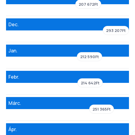
207 672Ft
Dec.
293 207Ft
Jan.
212 590Ft
Febr.
214 642Ft
Márc.
251 365Ft
Ápr.