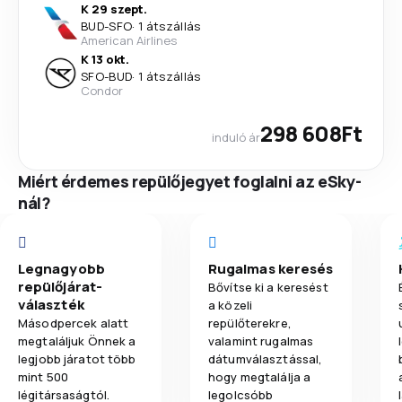
K 29 szept.
BUD
-
SFO
·
1 átszállás
American Airlines
K 13 okt.
SFO
-
BUD
·
1 átszállás
Condor
298 608Ft
induló ár
Miért érdemes repülőjegyet foglalni az eSky-
nál?
Legnagyobb
Rugalmas keresés
repülőjárat-
Bővítse ki a keresést
választék
a közeli
Másodpercek alatt
repülőterekre,
megtaláljuk Önnek a
valamint rugalmas
legjobb járatot több
dátumválasztással,
mint 500
hogy megtalálja a
légitársaságtól.
legolcsóbb