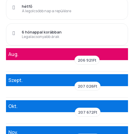
hétfő
A legolcsóbb nap a repülésre
6 hónappal korábban
Legalacsonyabb árak
Aug.
206 921Ft
Szept.
207 026Ft
Okt.
207 672Ft
Nov.