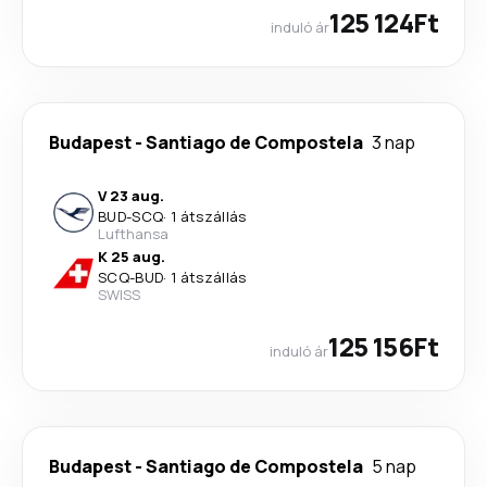
125 124Ft
induló ár
Budapest
-
Santiago de Compostela
3 nap
V 23 aug.
BUD
-
SCQ
·
1 átszállás
Lufthansa
K 25 aug.
SCQ
-
BUD
·
1 átszállás
SWISS
125 156Ft
induló ár
Budapest
-
Santiago de Compostela
5 nap