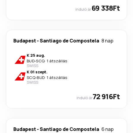
69 338Ft
induló ár
Budapest
-
Santiago de Compostela
8 nap
K 25 aug.
BUD
-
SCQ
·
1 átszállás
SWISS
K 01 szept.
SCQ
-
BUD
·
1 átszállás
SWISS
72 916Ft
induló ár
Budapest
-
Santiago de Compostela
6 nap