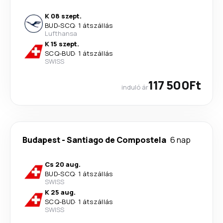
K 08 szept.
BUD
-
SCQ
·
1 átszállás
Lufthansa
K 15 szept.
SCQ
-
BUD
·
1 átszállás
SWISS
117 500Ft
induló ár
Budapest
-
Santiago de Compostela
6 nap
Cs 20 aug.
BUD
-
SCQ
·
1 átszállás
SWISS
K 25 aug.
SCQ
-
BUD
·
1 átszállás
SWISS