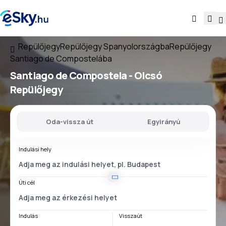
Repülőjegy
Repülőjegy Spanyolországba
Repülőjegy
Santiago de Compostelába
Santiago de Compostela - Olcsó
Repülőjegy
Oda-vissza út
Egyirányú
Indulási hely
Úti cél
Indulás
Visszaút