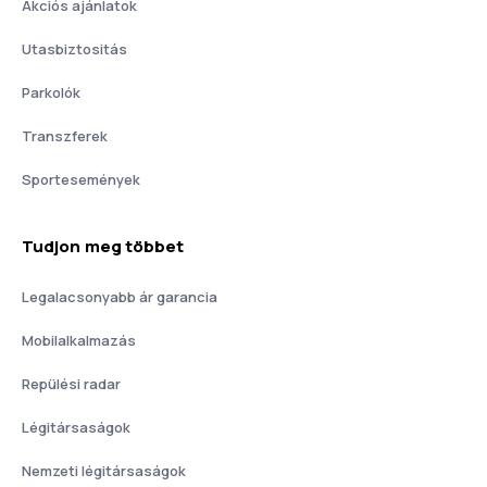
Akciós ajánlatok
Utasbiztositás
Parkolók
Transzferek
Sportesemények
Tudjon meg többet
Legalacsonyabb ár garancia
Mobilalkalmazás
Repülési radar
Légitársaságok
Nemzeti légitársaságok