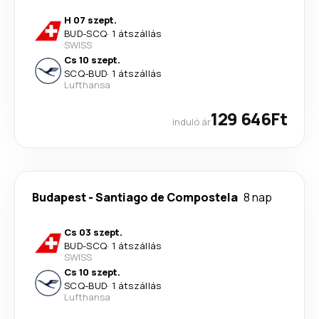
H 07 szept.
BUD
-
SCQ
·
1 átszállás
SWISS
Cs 10 szept.
SCQ
-
BUD
·
1 átszállás
Lufthansa
129 646Ft
induló ár
Budapest
-
Santiago de Compostela
8 nap
Cs 03 szept.
BUD
-
SCQ
·
1 átszállás
SWISS
Cs 10 szept.
SCQ
-
BUD
·
1 átszállás
Lufthansa