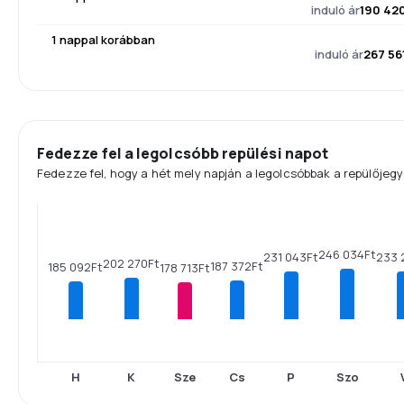
induló ár
190 42
1 nappal korábban
induló ár
267 56
Fedezze fel a legolcsóbb repülési napot
Fedezze fel, hogy a hét mely napján a legolcsóbbak a repülőjegy
246 034Ft
233 
231 043Ft
202 270Ft
187 372Ft
185 092Ft
178 713Ft
H
K
Sze
Cs
P
Szo