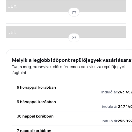
Jún.
??
Júl.
??
Melyik a legjobb időpont repülőjegyek vásárlására
Tudja meg, mennyivel előre érdemes oda-vissza repülőjegyet
foglalni.
6 hónappal korábban
induló ár
243 45
3 hónappal korábban
induló ár
247 14
30 nappal korábban
induló ár
256 92
7 nappal korábban