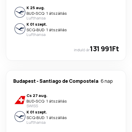
K 25 aug.
BUD
-
SCQ
·
1 átszállás
Lufthansa
K 01 szept.
SCQ
-
BUD
·
1 átszállás
Lufthansa
131 991Ft
induló ár
Budapest
-
Santiago de Compostela
6 nap
Cs 27 aug.
BUD
-
SCQ
·
1 átszállás
SWISS
K 01 szept.
SCQ
-
BUD
·
1 átszállás
Lufthansa