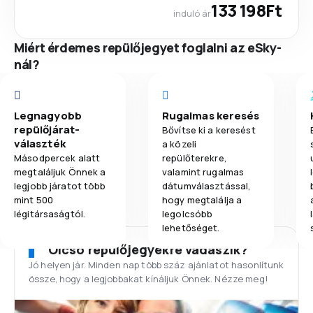
133 198Ft
induló ár
Miért érdemes repülőjegyet foglalni az eSky-
nál?
Legnagyobb
Rugalmas keresés
repülőjárat-
Bővítse ki a keresést
választék
a közeli
Másodpercek alatt
repülőterekre,
megtaláljuk Önnek a
valamint rugalmas
legjobb járatot több
dátumválasztással,
mint 500
hogy megtalálja a
légitársaságtól.
legolcsóbb
lehetőséget.
Olcsó repülőjegyekre vadászik?
Jó helyen jár. Minden nap több száz ajánlatot hasonlítunk
össze, hogy a legjobbakat kínáljuk Önnek. Nézze meg!