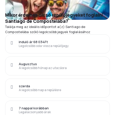
Mikor érdemes olcsó repülőjegyeket foglalni
Santiago de Compostelába?
Találja meg az ideális időpontot a(z) Santiago de
Compostelába szóló legolcsóbb jegyek foglalásához
induló ár 68 034Ft
Legolcsóbb oda-vissza repülőjegy
Augusztus
A legolcsóbb hónap az utazásra
szerda
A legolcsóbb nap a repülésre
7 nappal korábban
Legalacsonyabb árak