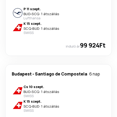
P 11 szept.
BUD
-
SCQ
·
1 átszállás
Lufthansa
K 15 szept.
SCQ
-
BUD
·
1 átszállás
SWISS
99 924Ft
induló ár
Budapest
-
Santiago de Compostela
6 nap
Cs 10 szept.
BUD
-
SCQ
·
1 átszállás
SWISS
K 15 szept.
SCQ
-
BUD
·
1 átszállás
SWISS