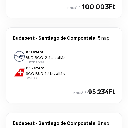
100 003Ft
induló ár
Budapest
-
Santiago de Compostela
5 nap
P 11 szept.
BUD
-
SCQ
·
2 átszállás
Lufthansa
K 15 szept.
SCQ
-
BUD
·
1 átszállás
SWISS
95 234Ft
induló ár
Budapest
-
Santiago de Compostela
8 nap