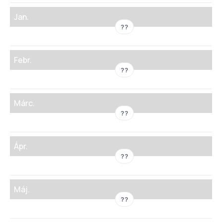
Jan.
??
Febr.
??
Márc.
??
Ápr.
??
Máj.
??