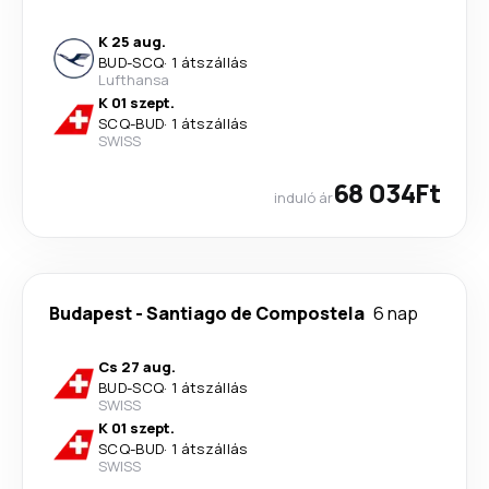
K 25 aug.
BUD
-
SCQ
·
1 átszállás
Lufthansa
K 01 szept.
SCQ
-
BUD
·
1 átszállás
SWISS
68 034Ft
induló ár
Budapest
-
Santiago de Compostela
6 nap
Cs 27 aug.
BUD
-
SCQ
·
1 átszállás
SWISS
K 01 szept.
SCQ
-
BUD
·
1 átszállás
SWISS