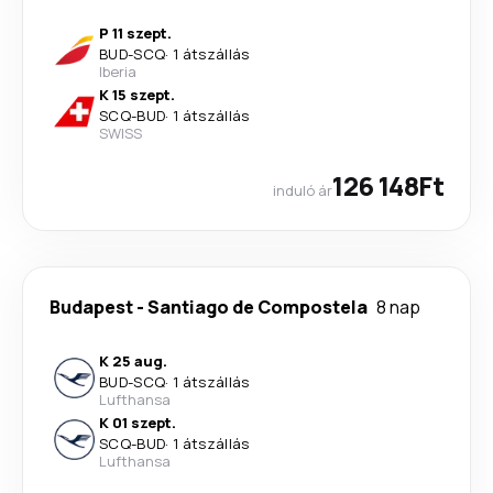
P 11 szept.
BUD
-
SCQ
·
1 átszállás
Iberia
K 15 szept.
SCQ
-
BUD
·
1 átszállás
SWISS
126 148Ft
induló ár
Budapest
-
Santiago de Compostela
8 nap
K 25 aug.
BUD
-
SCQ
·
1 átszállás
Lufthansa
K 01 szept.
SCQ
-
BUD
·
1 átszállás
Lufthansa