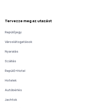
Tervezze meg az utazást
Repülőjegy
Városlátogatások
Nyaralás
Szállás
Repülő+Hotel
Hotelek
Autóbérlés
Jachtok