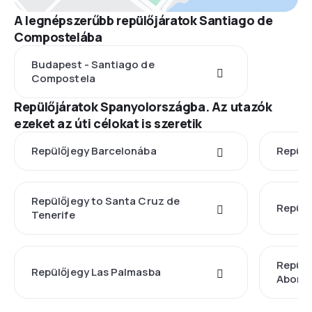
A legnépszerűbb repülőjáratok Santiago de
Compostelába
Budapest - Santiago de
Compostela
Repülőjáratok Spanyolországba. Az utazók
ezeket az úti célokat is szeretik
Repülőjegy Barcelonába
Repülő
Repülőjegy to Santa Cruz de
Repülő
Tenerife
Repülő
Repülőjegy Las Palmasba
Abonáb