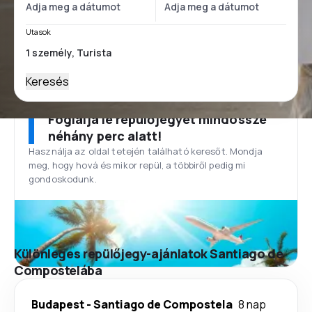
Utasok
Keresés
Foglalja le repülőjegyét mindössze
néhány perc alatt!
Használja az oldal tetején található keresőt. Mondja
meg, hogy hová és mikor repül, a többiről pedig mi
gondoskodunk.
Különleges repülőjegy-ajánlatok Santiago de
Compostelába
Budapest
-
Santiago de Compostela
8 nap