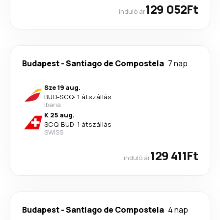
129 052Ft
induló ár
Budapest
-
Santiago de Compostela
7 nap
Sze 19 aug.
BUD
-
SCQ
·
1 átszállás
Iberia
K 25 aug.
SCQ
-
BUD
·
1 átszállás
SWISS
129 411Ft
induló ár
Budapest
-
Santiago de Compostela
4 nap