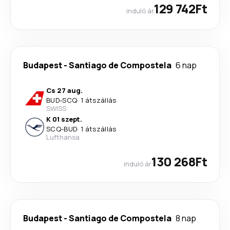
129 742Ft
induló ár
Budapest
-
Santiago de Compostela
6 nap
Cs 27 aug.
BUD
-
SCQ
·
1 átszállás
SWISS
K 01 szept.
SCQ
-
BUD
·
1 átszállás
Lufthansa
130 268Ft
induló ár
Budapest
-
Santiago de Compostela
8 nap