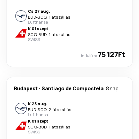
Cs 27 aug.
BUD
-
SCQ
·
1 átszállás
Lufthansa
K 01 szept.
SCQ
-
BUD
·
1 átszállás
SWISS
75 127Ft
induló ár
Budapest
-
Santiago de Compostela
8 nap
K 25 aug.
BUD
-
SCQ
·
2 átszállás
Lufthansa
K 01 szept.
SCQ
-
BUD
·
1 átszállás
SWISS