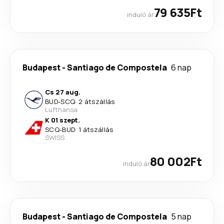
79 635Ft
induló ár
Budapest
-
Santiago de Compostela
6 nap
Cs 27 aug.
BUD
-
SCQ
·
2 átszállás
Lufthansa
K 01 szept.
SCQ
-
BUD
·
1 átszállás
SWISS
80 002Ft
induló ár
Budapest
-
Santiago de Compostela
5 nap