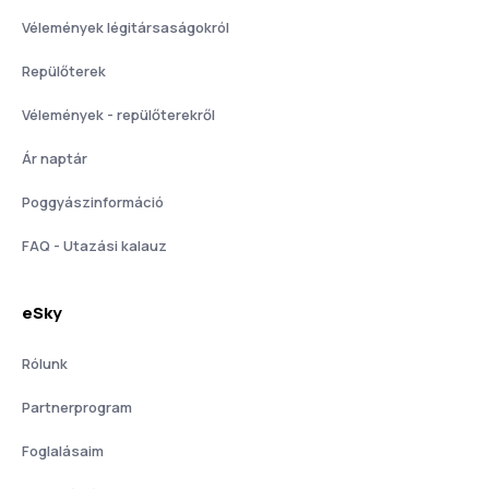
Vélemények légitársaságokról
Repülőterek
Vélemények - repülőterekről
Ár naptár
Poggyászinformáció
FAQ - Utazási kalauz
eSky
Rólunk
Partnerprogram
Foglalásaim