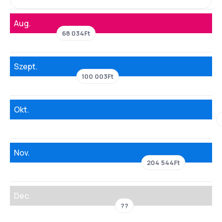
Aug.
68 034Ft
Szept.
100 003Ft
Okt.
Nov.
204 544Ft
Dec.
??