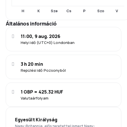
H
K
Sze
Cs
P
Szo
V
Általános információ
11:00, 9 aug. 2026
Helyi idő (UTC+0) Londonban
3 h 20 min
Repülési idő Pozsonyból
1 GBP = 425.32 HUF
Valutaárfolyam
Egyesült Királyság
Nagy-Britannia, előszeretettel ismert Nagy-