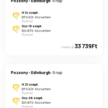
Pozsony
-
Edinburgh
6 nap
H 14 szept.
BTS
-
EDI
·
Közvetlen
Ryanair
Szo 19 szept.
EDI
-
BTS
·
Közvetlen
Ryanair
33 739Ft
induló ár
Pozsony
-
Edinburgh
6 nap
H 21 szept.
BTS
-
EDI
·
Közvetlen
Ryanair
Szo 26 szept.
EDI
-
BTS
·
Közvetlen
Ryanair