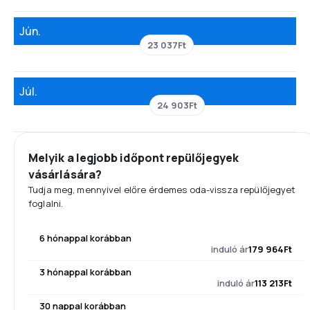
Jún.
23 037Ft
Júl.
24 903Ft
Melyik a legjobb időpont repülőjegyek
vásárlására?
Tudja meg, mennyivel előre érdemes oda-vissza repülőjegyet
foglalni.
6 hónappal korábban
induló ár
179 964Ft
3 hónappal korábban
induló ár
113 213Ft
30 nappal korábban