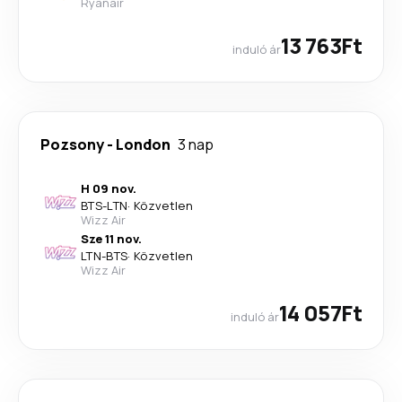
Ryanair
13 763Ft
induló ár
Pozsony
-
London
3 nap
H 09 nov.
BTS
-
LTN
·
Közvetlen
Wizz Air
Sze 11 nov.
LTN
-
BTS
·
Közvetlen
Wizz Air
14 057Ft
induló ár