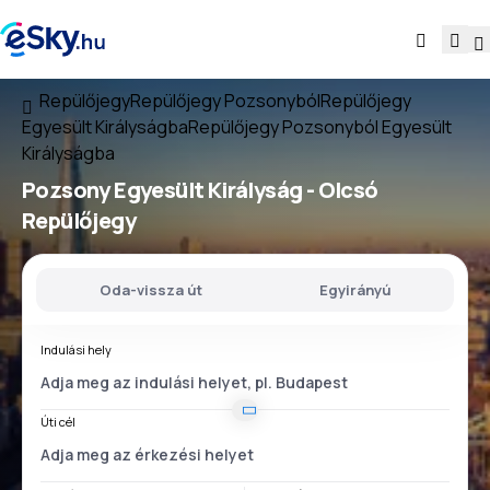
Repülőjegy
Repülőjegy Pozsonyból
Repülőjegy
Egyesült Királyságba
Repülőjegy Pozsonyból Egyesült
Királyságba
Pozsony Egyesült Királyság
- Olcsó
Repülőjegy
Oda-vissza út
Egyirányú
Indulási hely
Úti cél