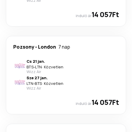
Wizz Air
14 057Ft
induló ár
Pozsony
-
London
7 nap
Cs 21 jan.
BTS
-
LTN
·
Közvetlen
Wizz Air
Sze 27 jan.
LTN
-
BTS
·
Közvetlen
Wizz Air
14 057Ft
induló ár