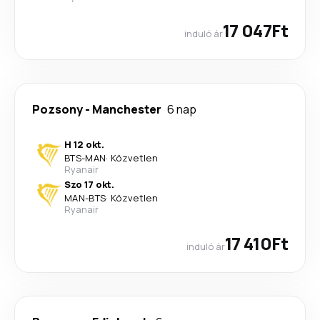
17 047Ft
induló ár
Pozsony
-
Manchester
6 nap
H 12 okt.
BTS
-
MAN
·
Közvetlen
Ryanair
Szo 17 okt.
MAN
-
BTS
·
Közvetlen
Ryanair
17 410Ft
induló ár