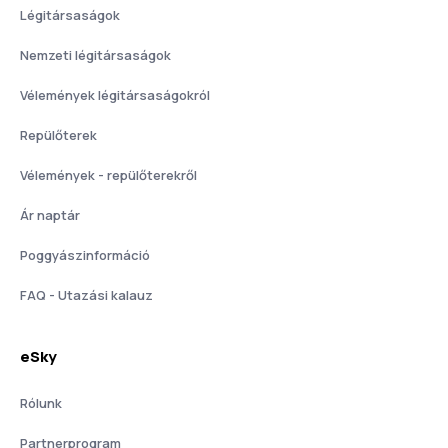
Légitársaságok
Nemzeti légitársaságok
Vélemények légitársaságokról
Repülőterek
Vélemények - repülőterekről
Ár naptár
Poggyászinformáció
FAQ - Utazási kalauz
eSky
Rólunk
Partnerprogram