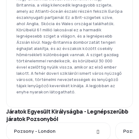
Britannia, a világ kilencedik legnagyobb szigete,
amely az Atlanti-óceán északi részén fekszik Európa
északnyugati partjainál. Ez a Brit-szigetek szíve,
ahol Anglia, Skócia és Wales országai találhatók.
Körülbelül 61 millió lakosával ez a harmadik
legnépesebb sziget a világon, és a legnépesebb
Ázsián kívül. Nagy-Britannia domborzatát tengeri
éghajlat alakítja, és az évszakok között csekély
hőmérsékleti különbségek vannak. A sziget gazdag
történelemmel rendelkezik, és körülbelül 30 000
évvel ezelőttig nyúlik vissza, amikor az első ember
lakott. A fehér doveri szikláiról ismert város nyüzsgő
városok, történelmi nevezetességek és lenyűgöző
tájak lenyűgöző keverékét kínálja. A legjobban az
enyhe nyarakon látogatható.
Járatok Egyesült Királyságba - Legnépszerűbb
járatok Pozsonyból
Pozsony - London
Pozson