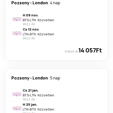
Pozsony
-
London
4 nap
H 09 nov.
BTS
-
LTN
·
Közvetlen
Wizz Air
Cs 12 nov.
LTN
-
BTS
·
Közvetlen
Wizz Air
14 057Ft
induló ár
Pozsony
-
London
5 nap
Cs 21 jan.
BTS
-
LTN
·
Közvetlen
Wizz Air
H 25 jan.
LTN
-
BTS
·
Közvetlen