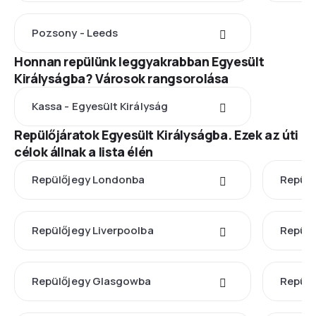
Pozsony - Leeds
Honnan repülünk leggyakrabban Egyesült
Királyságba? Városok rangsorolása
Kassa - Egyesült Királyság
Repülőjáratok Egyesült Királyságba. Ezek az úti
célok állnak a lista élén
Repülőjegy Londonba
Repülő
Repülőjegy Liverpoolba
Repülő
Repülőjegy Glasgowba
Repülő