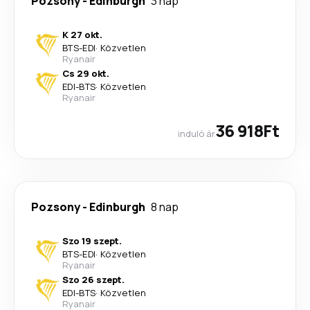
Pozsony
-
Edinburgh
3 nap
K 27 okt.
BTS
-
EDI
·
Közvetlen
Ryanair
Cs 29 okt.
EDI
-
BTS
·
Közvetlen
Ryanair
36 918Ft
induló ár
Pozsony
-
Edinburgh
8 nap
Szo 19 szept.
BTS
-
EDI
·
Közvetlen
Ryanair
Szo 26 szept.
EDI
-
BTS
·
Közvetlen
Ryanair