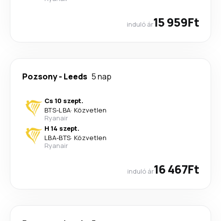
15 959Ft
induló ár
Pozsony
-
Leeds
5 nap
Cs 10 szept.
BTS
-
LBA
·
Közvetlen
Ryanair
H 14 szept.
LBA
-
BTS
·
Közvetlen
Ryanair
16 467Ft
induló ár