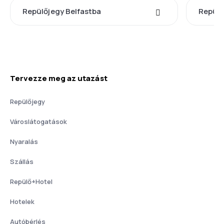
Repülőjegy Belfastba
Repül
Tervezze meg az utazást
Repülőjegy
Városlátogatások
Nyaralás
Szállás
Repülő+Hotel
Hotelek
Autóbérlés