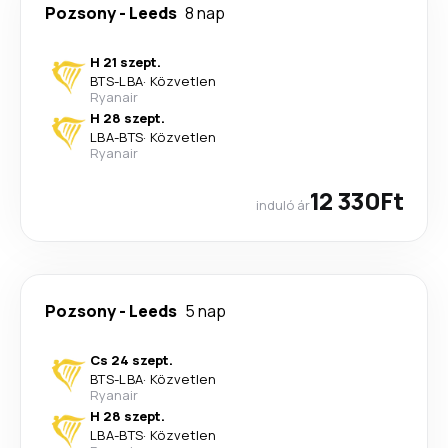
Pozsony
-
Leeds
8 nap
H 21 szept.
BTS
-
LBA
·
Közvetlen
Ryanair
H 28 szept.
LBA
-
BTS
·
Közvetlen
Ryanair
12 330Ft
induló ár
Pozsony
-
Leeds
5 nap
Cs 24 szept.
BTS
-
LBA
·
Közvetlen
Ryanair
H 28 szept.
LBA
-
BTS
·
Közvetlen