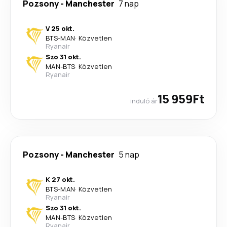
Pozsony
-
Manchester
7 nap
V 25 okt.
BTS
-
MAN
·
Közvetlen
Ryanair
Szo 31 okt.
MAN
-
BTS
·
Közvetlen
Ryanair
15 959Ft
induló ár
Pozsony
-
Manchester
5 nap
K 27 okt.
BTS
-
MAN
·
Közvetlen
Ryanair
Szo 31 okt.
MAN
-
BTS
·
Közvetlen
Ryanair