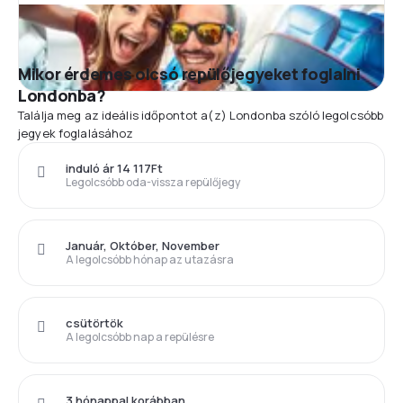
Mikor érdemes olcsó repülőjegyeket foglalni
Londonba?
Találja meg az ideális időpontot a(z) Londonba szóló legolcsóbb
jegyek foglalásához
induló ár 14 117Ft
Legolcsóbb oda-vissza repülőjegy
Január, Október, November
A legolcsóbb hónap az utazásra
csütörtök
A legolcsóbb nap a repülésre
3 hónappal korábban