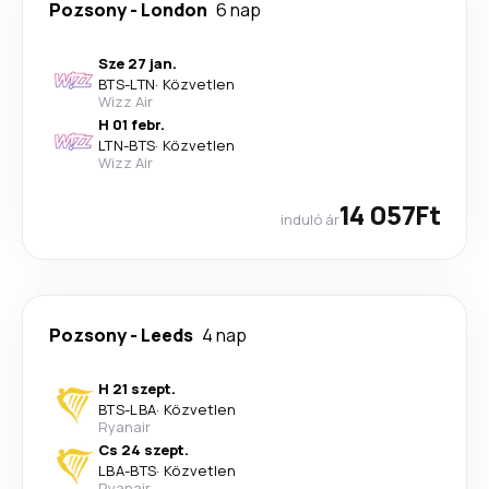
Pozsony
-
London
6 nap
Sze 27 jan.
BTS
-
LTN
·
Közvetlen
Wizz Air
H 01 febr.
LTN
-
BTS
·
Közvetlen
Wizz Air
14 057Ft
induló ár
Pozsony
-
Leeds
4 nap
H 21 szept.
BTS
-
LBA
·
Közvetlen
Ryanair
Cs 24 szept.
LBA
-
BTS
·
Közvetlen
Ryanair