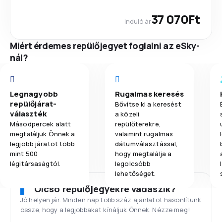
37 070Ft
induló ár
Miért érdemes repülőjegyet foglalni az eSky-
nál?
Legnagyobb
Rugalmas keresés
repülőjárat-
Bővítse ki a keresést
választék
a közeli
Másodpercek alatt
repülőterekre,
megtaláljuk Önnek a
valamint rugalmas
legjobb járatot több
dátumválasztással,
mint 500
hogy megtalálja a
légitársaságtól.
legolcsóbb
lehetőséget.
Olcsó repülőjegyekre vadászik?
Jó helyen jár. Minden nap több száz ajánlatot hasonlítunk
össze, hogy a legjobbakat kínáljuk Önnek. Nézze meg!