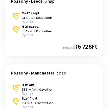
Pozsony
-
Leeds
5 nap
Cs 17 szept.
BTS
-
LBA
·
Közvetlen
Ryanair
H 21 szept.
LBA
-
BTS
·
Közvetlen
Ryanair
16 728Ft
induló ár
Pozsony
-
Manchester
3 nap
H 12 okt.
BTS
-
MAN
·
Közvetlen
Ryanair
Sze 14 okt.
MAN
-
BTS
·
Közvetlen
Ryanair