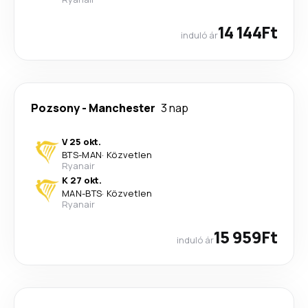
14 144Ft
induló ár
Pozsony
-
Manchester
3 nap
V 25 okt.
BTS
-
MAN
·
Közvetlen
Ryanair
K 27 okt.
MAN
-
BTS
·
Közvetlen
Ryanair
15 959Ft
induló ár