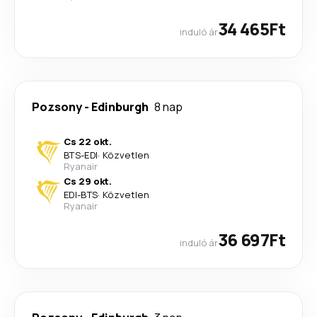
34 465Ft
induló ár
Pozsony
-
Edinburgh
8 nap
Cs 22 okt.
BTS
-
EDI
·
Közvetlen
Ryanair
Cs 29 okt.
EDI
-
BTS
·
Közvetlen
Ryanair
36 697Ft
induló ár