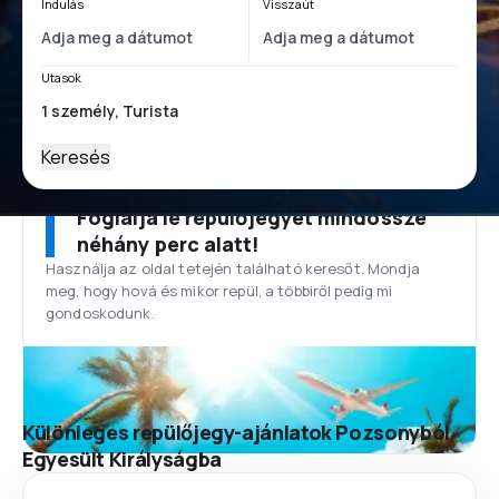
Indulás
Visszaút
Utasok
Keresés
Foglalja le repülőjegyét mindössze
néhány perc alatt!
Használja az oldal tetején található keresőt. Mondja
meg, hogy hová és mikor repül, a többiről pedig mi
gondoskodunk.
Különleges repülőjegy-ajánlatok Pozsonyból
Egyesült Királyságba