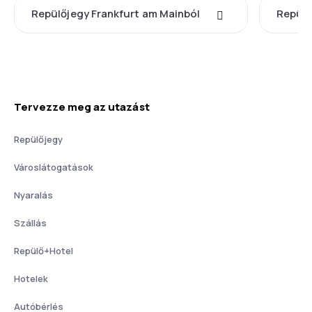
Repülőjegy Frankfurt am Mainból
Repülő
Tervezze meg az utazást
Repülőjegy
Városlátogatások
Nyaralás
Szállás
Repülő+Hotel
Hotelek
Autóbérlés