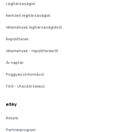
Légitársaságok
Nemzeti légitársaságok
Vélemények légitársaságokról
Repülőterek
Vélemények - repülőterekről
Ár naptár
Poggyászinformáció
FAQ - Utazási kalauz
eSky
Rólunk
Partnerprogram