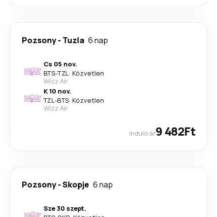
Pozsony
-
Tuzla
6 nap
Cs 05 nov.
BTS
-
TZL
·
Közvetlen
Wizz Air
K 10 nov.
TZL
-
BTS
·
Közvetlen
Wizz Air
9 482Ft
induló ár
Pozsony
-
Skopje
6 nap
Sze 30 szept.