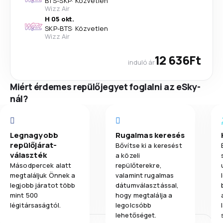
BTS
-
SKP
·
Közvetlen
Wizz Air
H 05 okt.
SKP
-
BTS
·
Közvetlen
Wizz Air
12 636Ft
induló ár
Miért érdemes repülőjegyet foglalni az eSky-
nál?
Legnagyobb
Rugalmas keresés
repülőjárat-
Bővítse ki a keresést
választék
a közeli
Másodpercek alatt
repülőterekre,
megtaláljuk Önnek a
valamint rugalmas
legjobb járatot több
dátumválasztással,
mint 500
hogy megtalálja a
légitársaságtól.
legolcsóbb
lehetőséget.