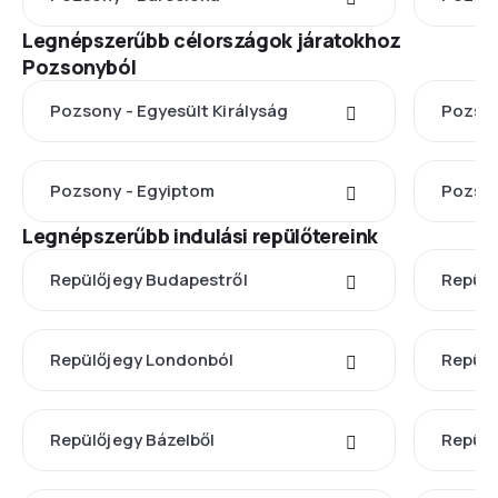
Legnépszerűbb célországok járatokhoz
Pozsonyból
Pozsony - Egyesült Királyság
Pozson
Pozsony - Egyiptom
Pozson
Legnépszerűbb indulási repülőtereink
Repülőjegy Budapestről
Repülő
Repülőjegy Londonból
Repülő
Repülőjegy Bázelből
Repülő