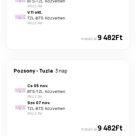
BTS
-
TZL
·
Közvetlen
Wizz Air
V 11 okt.
TZL
-
BTS
·
Közvetlen
Wizz Air
9 482Ft
induló ár
Pozsony
-
Tuzla
3 nap
Cs 05 nov.
BTS
-
TZL
·
Közvetlen
Wizz Air
Szo 07 nov.
TZL
-
BTS
·
Közvetlen
Wizz Air
9 482Ft
induló ár