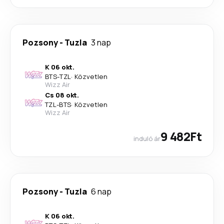
Pozsony
-
Tuzla
3 nap
K 06 okt.
BTS
-
TZL
·
Közvetlen
Wizz Air
Cs 08 okt.
TZL
-
BTS
·
Közvetlen
Wizz Air
9 482Ft
induló ár
Pozsony
-
Tuzla
6 nap
K 06 okt.