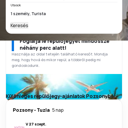
Utasok
Keresés
Foglalja le repülőjegyét mindössze
néhány perc alatt!
Használja az oldal tetején található keresőt. Mondja
meg, hogy hová és mikor repül, a többiről pedig mi
gondoskodunk.
Különleges repülőjegy-ajánlatok Pozsonyból
Pozsony
-
Tuzla
5 nap
V 27 szept.