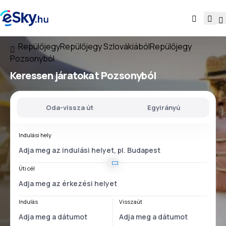
Repülőjegy
Repülőjegy Szlovákiából
Repülőjegy
Pozsonyból
Keressen járatokat
Pozsonyból
Oda-vissza út
Egyirányú
Indulási hely
Úti cél
Indulás
Visszaút