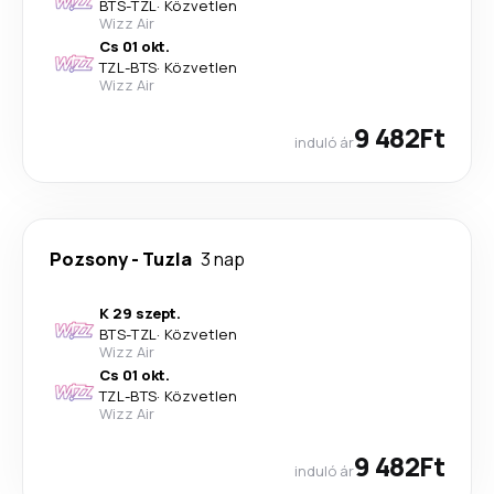
BTS
-
TZL
·
Közvetlen
Wizz Air
Cs 01 okt.
TZL
-
BTS
·
Közvetlen
Wizz Air
9 482Ft
induló ár
Pozsony
-
Tuzla
3 nap
K 29 szept.
BTS
-
TZL
·
Közvetlen
Wizz Air
Cs 01 okt.
TZL
-
BTS
·
Közvetlen
Wizz Air
9 482Ft
induló ár