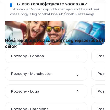
Olcsó repülőjegyekre vadászik?
Jó helyen jár. Minden nap több száz ajánlatot hasonlítunk
össze, hogy a legjobbakat kínáljuk Önnek. Nézze meg!
Hová repüljünk Pozsonyból? Legnépszerűbb úti
célok
Pozsony - London
Pozson
Pozsony - Manchester
Pozson
Pozsony - Luqa
Pozson
Pozsony - Barcelona
Pozson