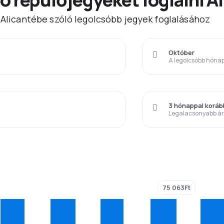
) Alicantébe szóló legolcsóbb jegyek foglalásához
Október
A legolcsóbb hóna
3 hónappal korá
Legalacsonyabb á
75 063Ft