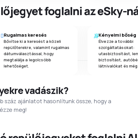
őjegyet foglalni az eSky-ná
Rugalmas keresés
Kényelmi bőség
Bővítse ki a keresést a közeli
Élvezze a további
repülőterekre, valamint rugalmas
szolgáltatásokat:
dátumválasztással, hogy
utasbiztosítást, l
megtalálja a legolcsóbb
biztosítást, autóbér
lehetőséget.
látnivalókat és még
yekre vadászik?
b száz ajánlatot hasonlítunk össze, hogy a
Nézze meg!
ó repülőjegyeket foglalni A