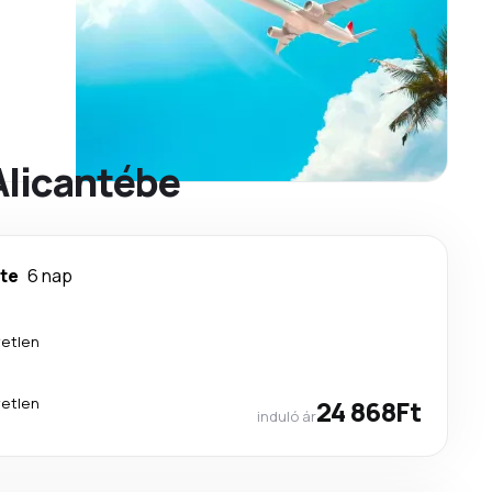
Alicantébe
nte
6 nap
etlen
etlen
24 868Ft
induló ár