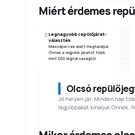
Miért érdemes repül
Legnagyobb repülőjárat-
választék
Másodpercek alatt megtaláljuk
Önnek a legjobb járatot több
mint 500 légitársaságtól.
Olcsó repülőjeg
Jó helyen jár. Minden nap töb
legjobbakat kínáljuk Önnek. 
Mikor érdemes olcs