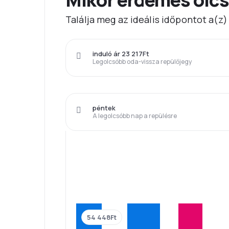
Találja meg az ideális időpontot a(z
induló ár 23 217Ft
Legolcsóbb oda-vissza repülőjegy
péntek
A legolcsóbb nap a repülésre
54 448Ft