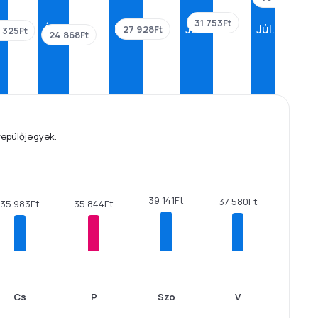
31 753Ft
.
Ápr.
Máj.
Jún.
Júl.
27 928Ft
 325Ft
24 868Ft
repülőjegyek.
39 141Ft
37 580Ft
35 983Ft
35 844Ft
Cs
P
Szo
V