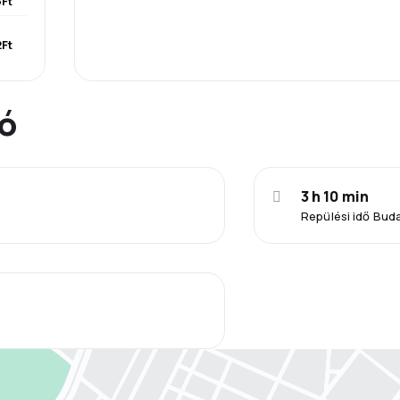
Ft
2Ft
ió
3 h 10 min
Repülési idő Bud