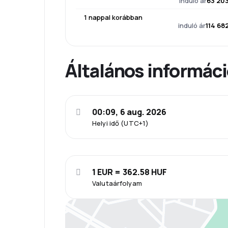
induló ár
63 203
1 nappal korábban
induló ár
114 68
Általános informác
00:09, 6 aug. 2026
Helyi idő (UTC+1)
1 EUR = 362.58 HUF
Valutaárfolyam