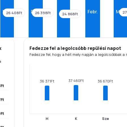
Nov.
Dec.
Jan.
Febr.
Márc
27
26 408Ft
26 398Ft
24 868Ft
k
Fedezze fel a legolcsóbb repülési napot
Fedezze fel, hogy a hét mely napján a legolcsóbbak a 
a
37 460Ft
36 670Ft
36 371Ft
Ft
7Ft
Ft
H
K
Sze