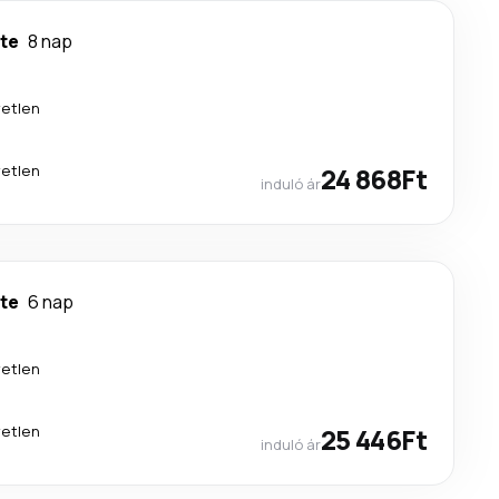
nte
8 nap
etlen
etlen
24 868Ft
induló ár
nte
6 nap
etlen
etlen
25 446Ft
induló ár