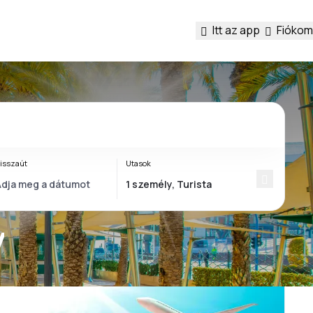
Itt az app
Fiókom
isszaút
Utasok
y