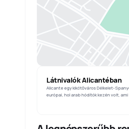
Látnivalók Alicantéban
Alicante egy kikötőváros Délkelet-Spanyo
európai, hol arab hódítók kezén volt, ami 
A legnépszerűbb re