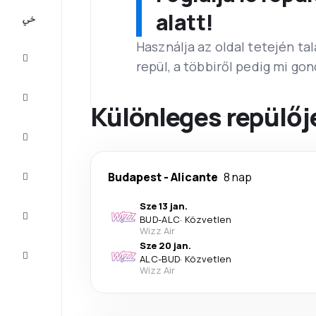
All-
alatt!
inclusive
Használja az oldal tetején ta
Városlátogatások
repül, a többiről pedig mi go
Szállás
Különleges repülőj
Ajánlatok
Fejezze
Budapest
-
Alicante
8 nap
be az
utat
Sze 13 jan.
Inspiráció
BUD
-
ALC
·
Közvetlen
és tippek
Wizz Air
Sze 20 jan.
Ügyfélszolgálat
ALC
-
BUD
·
Közvetlen
Wizz Air