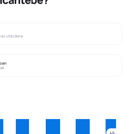
p az utazásra
bban
rak
46 492Ft