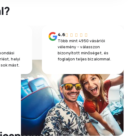
l?
4.6
Több mint 4950 vásárlói
vélemény – válasszon
emondási
bizonyított minőséget, és
lést, helyi
foglaljon teljes bizalommal.
 sok mást.
licantébe?