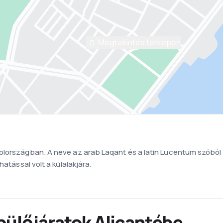
Megtekintés térképen
lországban. A neve az arab Laqant és a latin Lucentum szóból e
hatással volt a külalakjára.
pülőjáratok Alicantébe