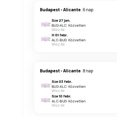
Budapest
-
Alicante
6 nap
Sze 27 jan.
BUD
-
ALC
·
Közvetlen
Wizz Air
H 01 febr.
ALC
-
BUD
·
Közvetlen
Wizz Air
Budapest
-
Alicante
8 nap
Sze 03 febr.
BUD
-
ALC
·
Közvetlen
Wizz Air
Sze 10 febr.
ALC
-
BUD
·
Közvetlen
Wizz Air