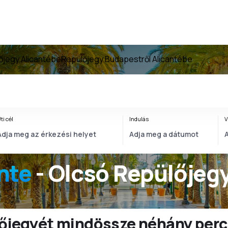
őjegy Alicantébe
Repülőjegy Budapestről Alicantébe
ti cél
Indulás
V
nte
- Olcsó Repülőjeg
ülőjegyét mindössze néhány perc