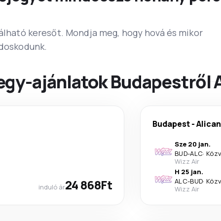
lálható keresőt. Mondja meg, hogy hová és mikor
ndoskodunk.
egy-ajánlatok Budapestről 
Budapest
-
Alica
Sze 20 jan.
BUD
-
ALC
·
Közv
Wizz Air
H 25 jan.
24 868Ft
ALC
-
BUD
·
Közv
induló ár
Wizz Air