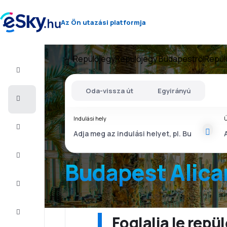
Az Ön utazási platformja
Repülőjegy
Repülőjegy Budapestről
Repül
Repülő+Hotel
Oda-vissza út
Egyirányú
Repülőjegy
Indulási hely
Ú
Nyaralás
Nyár
2026
Budapest Alica
Téli
2026/27
Last
minute
Foglalja le rep