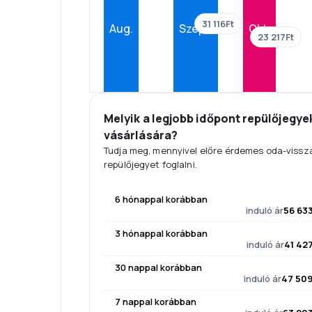
31 116Ft
Aug.
Szept.
Okt.
23 217Ft
Melyik a legjobb időpont repülőjegye
vásárlására?
Tudja meg, mennyivel előre érdemes oda-vissz
repülőjegyet foglalni.
6 hónappal korábban
induló ár
56 633
3 hónappal korábban
induló ár
41 42
30 nappal korábban
induló ár
47 509
7 nappal korábban