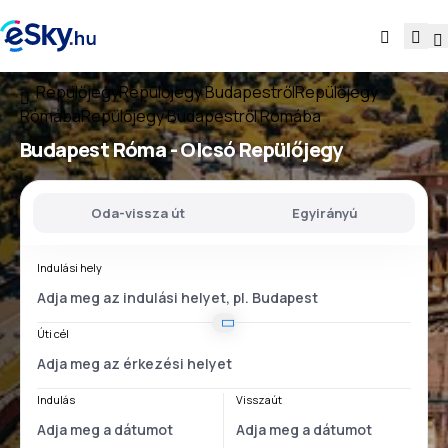
Repülőjegy
Repülőjegy Budapestről
Repülőjegy
Rómába
Repülőjegy Budapestről Rómába
Budapest Róma
- Olcsó Repülőjegy
Oda-vissza út
Egyirányú
Indulási hely
Úti cél
Indulás
Visszaút