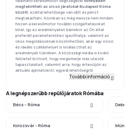
található keresőmotor segítségével
könnyedén
megtekintheti az olcsó járatokat Budapest Róma
között
, ezáltal lehetősége van időt és pénzt
megtakarítani. Azonban ez még messze nem minden,
hiszen a keresőmotor további szolgáltatásokat
kínál, így az eredményeket bármikor az Ön által
preferált paraméterekhez igazíthatja, valamint az
okos megoldásoknak köszönhetően, akár egy olcsó
és ideális szálláshelyet is kiválaszthat az
eredmények tükrében. A közösségi média is kiváló
felületet biztosít, hogy megismerje más utazók
tapasztalatait, valamint arra, hogy értesüljön az
aktuális ajánlatokról, egyedi lehetőségről.
További információ
A legnépszerűbb repülőjáratok Rómába
Bécs - Róma
Debrec
Kolozsvár - Róma
Münch