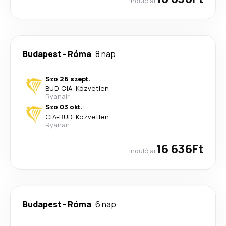
induló ár
Budapest
-
Róma
8 nap
Szo 26 szept.
BUD
-
CIA
·
Közvetlen
Ryanair
Szo 03 okt.
CIA
-
BUD
·
Közvetlen
Ryanair
16 636Ft
induló ár
Budapest
-
Róma
6 nap