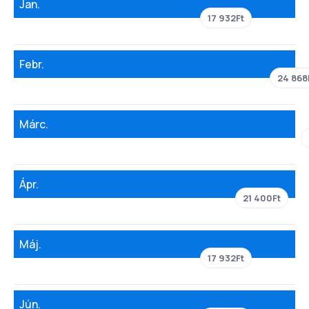
Jan.
17 932Ft
Febr.
24 868
Márc.
Ápr.
21 400Ft
Máj.
17 932Ft
Jún.