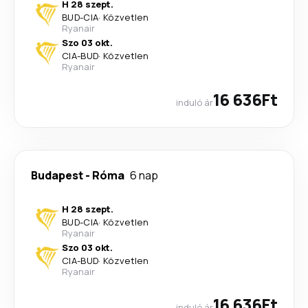
H 28 szept.
BUD
-
CIA
·
Közvetlen
Ryanair
Szo 03 okt.
CIA
-
BUD
·
Közvetlen
Ryanair
16 636Ft
induló ár
Budapest
-
Róma
6 nap
H 28 szept.
BUD
-
CIA
·
Közvetlen
Ryanair
Szo 03 okt.
CIA
-
BUD
·
Közvetlen
Ryanair
16 636Ft
induló ár