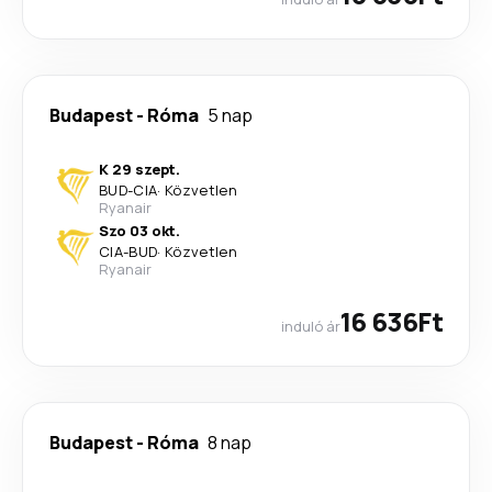
Budapest
-
Róma
5 nap
K 29 szept.
BUD
-
CIA
·
Közvetlen
Ryanair
Szo 03 okt.
CIA
-
BUD
·
Közvetlen
Ryanair
16 636Ft
induló ár
Budapest
-
Róma
8 nap