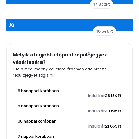
17 932Ft
Júl.
18 646Ft
Melyik a legjobb időpont repülőjegyek
vásárlására?
Tudja meg, mennyivel előre érdemes oda-vissza
repülőjegyet foglalni.
6 hónappal korábban
induló ár
26 154Ft
3 hónappal korábban
induló ár
20 615Ft
30 nappal korábban
induló ár
21 635Ft
7 nappal korábban