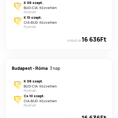
K 08 szept.
BUD
-
CIA
·
Közvetlen
Ryanair
K 15 szept.
CIA
-
BUD
·
Közvetlen
Ryanair
16 636Ft
induló ár
Budapest
-
Róma
3 nap
K 08 szept.
BUD
-
CIA
·
Közvetlen
Ryanair
Cs 10 szept.
CIA
-
BUD
·
Közvetlen
Ryanair
16 636Ft