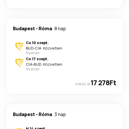
Budapest
-
Róma
8 nap
Cs 10 szept.
BUD
-
CIA
·
Közvetlen
Ryanair
Cs 17 szept.
CIA
-
BUD
·
Közvetlen
Ryanair
17 278Ft
induló ár
Budapest
-
Róma
3 nap
H 14 szept.