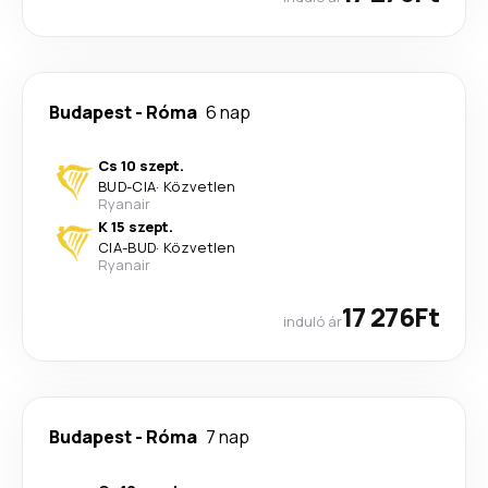
Budapest
-
Róma
6 nap
Cs 10 szept.
BUD
-
CIA
·
Közvetlen
Ryanair
K 15 szept.
CIA
-
BUD
·
Közvetlen
Ryanair
17 276Ft
induló ár
Budapest
-
Róma
7 nap