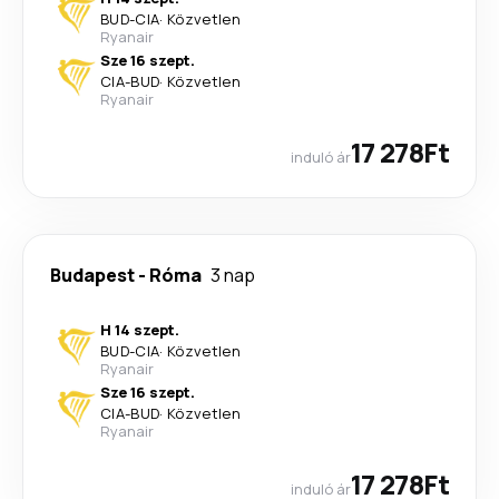
BUD
-
CIA
·
Közvetlen
Ryanair
Sze 16 szept.
CIA
-
BUD
·
Közvetlen
Ryanair
17 278Ft
induló ár
Budapest
-
Róma
3 nap
H 14 szept.
BUD
-
CIA
·
Közvetlen
Ryanair
Sze 16 szept.
CIA
-
BUD
·
Közvetlen
Ryanair
17 278Ft
induló ár