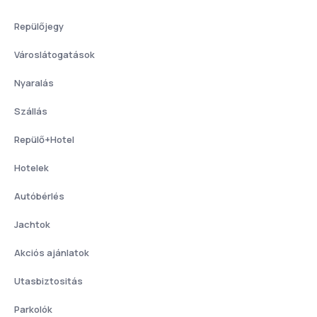
Repülőjegy
Városlátogatások
Nyaralás
Szállás
Repülő+Hotel
Hotelek
Autóbérlés
Jachtok
Akciós ajánlatok
Utasbiztositás
Parkolók