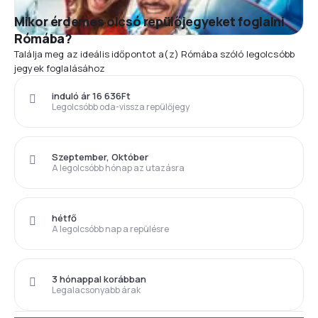
Mikor érdemes olcsó repülőjegyeket foglalni
Rómába?
Találja meg az ideális időpontot a(z) Rómába szóló legolcsóbb
jegyek foglalásához
induló ár 16 636Ft
Legolcsóbb oda-vissza repülőjegy
Szeptember, Október
A legolcsóbb hónap az utazásra
hétfő
A legolcsóbb nap a repülésre
3 hónappal korábban
Legalacsonyabb árak