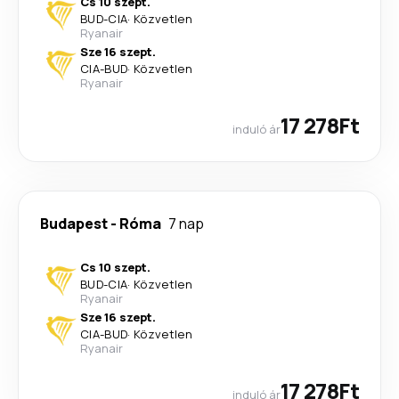
Cs 10 szept.
BUD
-
CIA
·
Közvetlen
Ryanair
Sze 16 szept.
CIA
-
BUD
·
Közvetlen
Ryanair
17 278Ft
induló ár
Budapest
-
Róma
7 nap
Cs 10 szept.
BUD
-
CIA
·
Közvetlen
Ryanair
Sze 16 szept.
CIA
-
BUD
·
Közvetlen
Ryanair
17 278Ft
induló ár