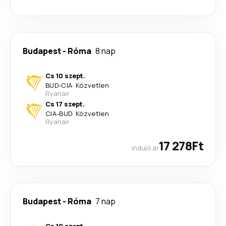
Budapest
-
Róma
8 nap
Cs 10 szept.
BUD
-
CIA
·
Közvetlen
Ryanair
Cs 17 szept.
CIA
-
BUD
·
Közvetlen
Ryanair
17 278Ft
induló ár
Budapest
-
Róma
7 nap