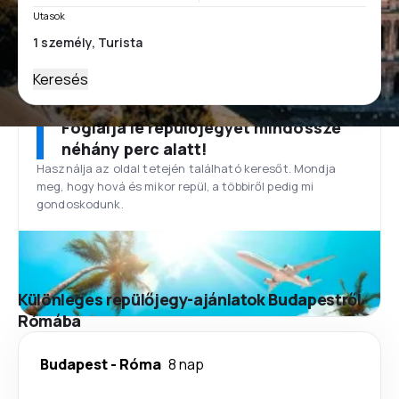
Utasok
Keresés
Foglalja le repülőjegyét mindössze
néhány perc alatt!
Használja az oldal tetején található keresőt. Mondja
meg, hogy hová és mikor repül, a többiről pedig mi
gondoskodunk.
Különleges repülőjegy-ajánlatok Budapestről
Rómába
Budapest
-
Róma
8 nap