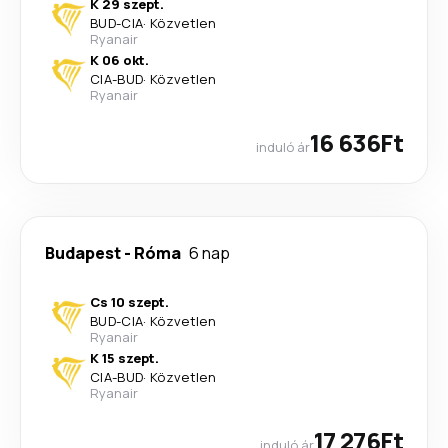
K 29 szept.
BUD
-
CIA
·
Közvetlen
Ryanair
K 06 okt.
CIA
-
BUD
·
Közvetlen
Ryanair
16 636Ft
induló ár
Budapest
-
Róma
6 nap
Cs 10 szept.
BUD
-
CIA
·
Közvetlen
Ryanair
K 15 szept.
CIA
-
BUD
·
Közvetlen
Ryanair
17 276Ft
induló ár