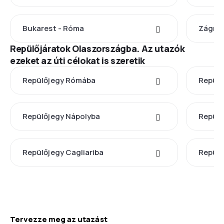
Bukarest - Róma
Zágráb
Repülőjáratok Olaszországba. Az utazók
ezeket az úti célokat is szeretik
Repülőjegy Rómába
Repülő
Repülőjegy Nápolyba
Repülő
Repülőjegy Cagliariba
Repülő
Tervezze meg az utazást