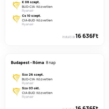
K 08 szept.
BUD
-
CIA
·
Közvetlen
Ryanair
Cs 10 szept.
CIA
-
BUD
·
Közvetlen
Ryanair
16 636Ft
induló ár
Budapest
-
Róma
8 nap
Szo 26 szept.
BUD
-
CIA
·
Közvetlen
Ryanair
Szo 03 okt.
CIA
-
BUD
·
Közvetlen
Ryanair
16 636Ft