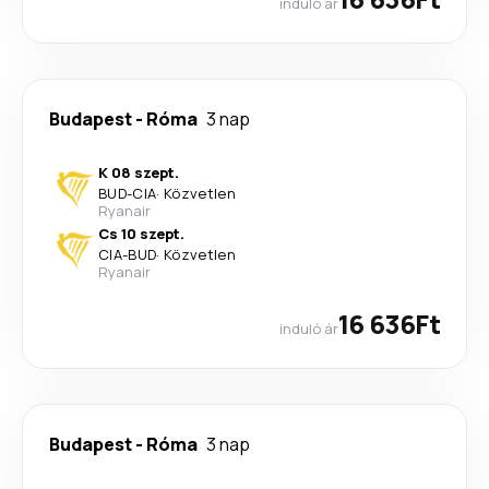
induló ár
Budapest
-
Róma
3 nap
K 08 szept.
BUD
-
CIA
·
Közvetlen
Ryanair
Cs 10 szept.
CIA
-
BUD
·
Közvetlen
Ryanair
16 636Ft
induló ár
Budapest
-
Róma
3 nap