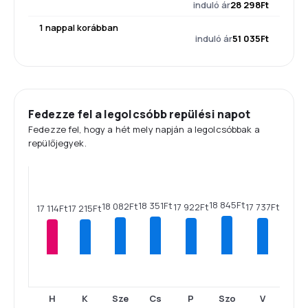
induló ár
28 298Ft
1 nappal korábban
induló ár
51 035Ft
Fedezze fel a legolcsóbb repülési napot
Fedezze fel, hogy a hét mely napján a legolcsóbbak a
repülőjegyek.
18 845Ft
18 351Ft
18 082Ft
17 922Ft
17 737Ft
17 215Ft
17 114Ft
H
K
Sze
Cs
P
Szo
V