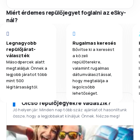
Miért érdemes repülőjegyet foglalni az eSky-
nál?
Legnagyobb
Rugalmas keresés
repülőjárat-
Bővítse ki a keresést
választék
a közeli
Másodpercek alatt
repülőterekre,
megtaláljuk Önnek a
valamint rugalmas
legjobb járatot több
dátumválasztással,
mint 500
hogy megtalálja a
légitársaságtól.
legolcsóbb
lehetőséget.
Olcsó repülőjegyekre vadászik?
Jó helyen jár. Minden nap több száz ajánlatot hasonlítunk
össze, hogy a legjobbakat kínáljuk Önnek. Nézze meg!