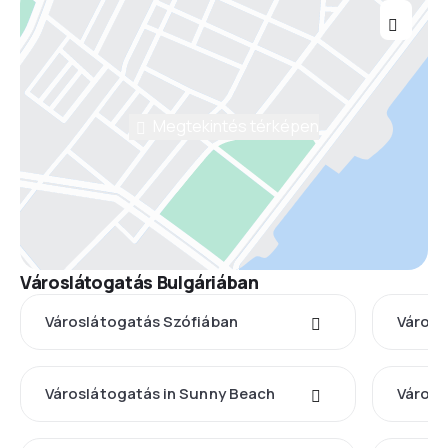
Megtekintés térképen
Városlátogatás Bulgáriában
Városlátogatás Szófiában
Város
Városlátogatás in Sunny Beach
Városl