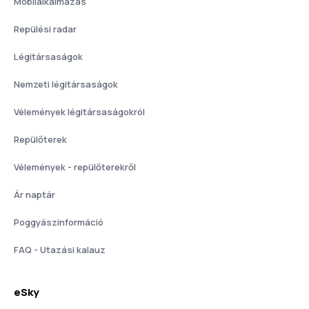
Mobilalkalmazás
Repülési radar
Légitársaságok
Nemzeti légitársaságok
Vélemények légitársaságokról
Repülőterek
Vélemények - repülőterekről
Ár naptár
Poggyászinformáció
FAQ - Utazási kalauz
eSky