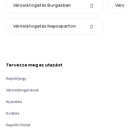
Városlátogatás Burgasban
Városl
Városlátogatás Naposparton
Tervezze meg az utazást
Repülőjegy
Városlátogatások
Nyaralás
Szállás
Repülő+Hotel