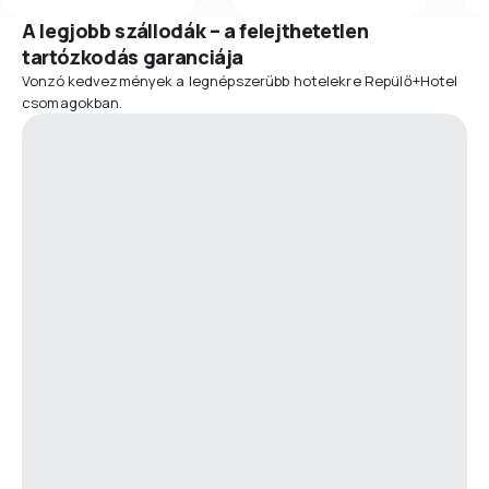
A legjobb szállodák – a felejthetetlen
tartózkodás garanciája
Vonzó kedvezmények a legnépszerűbb hotelekre Repülő+Hotel
csomagokban.