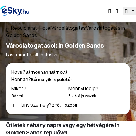
Repülőjárat+Hotel
Városlátogatás
Városlátogatás in
Golden Sands
Városlátogatások in Golden Sands
Last minute, all-inclusive
Hova?
Honnan?
Mikor?
Mennyi ideig?
Hány személy?
Ötletek néhány napra vagy egy hétvégére in
Golden Sands repülővel