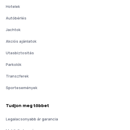
Hotelek
Autóbérlés
Jachtok
Akciós ajánlatok
Utasbiztositás
Parkolók
Transzferek
Sportesemények
Tudjon meg többet
Legalacsonyabb ár garancia