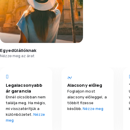
Egyedülállóknak
Nézze meg az árat
Legalacsonyabb
Alacsony előleg
ár garancia
Foglaljon most
Ennél olcsóbban nem
alacsony előleggel, a
találja meg. Ha mégis,
többit fizesse
mi visszatérítjük a
később.
Nézze meg
különbözetet.
Nézze
meg