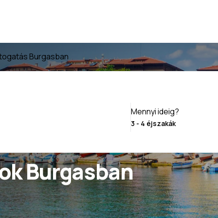
átogatás Burgasban
Mennyi ideig?
ok Burgasban