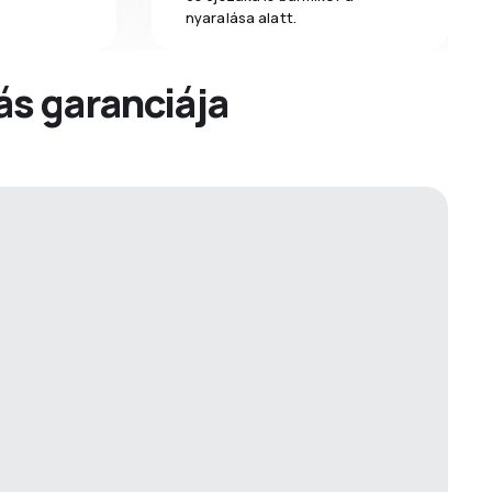
nyaralása alatt.
dás garanciája