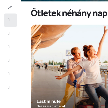
All-
inclusive
Ötletek néhány nap
Városlátogatások
Szállás
Ajánlatok
Fejezze
be az
utat
Inspiráció
és tippek
Ügyfélszolgálat
Last minute
Nézze meg az árat