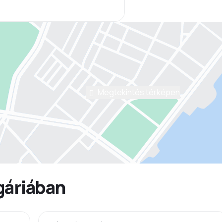
Megtekintés térképen
gáriában