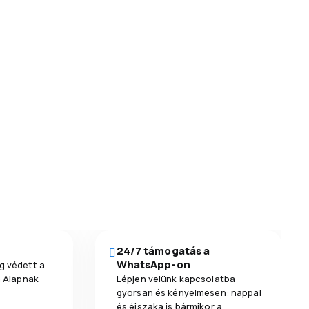
24/7 támogatás a
WhatsApp-on
g védett a
a Alapnak
Lépjen velünk kapcsolatba
gyorsan és kényelmesen: nappal
és éjszaka is bármikor a