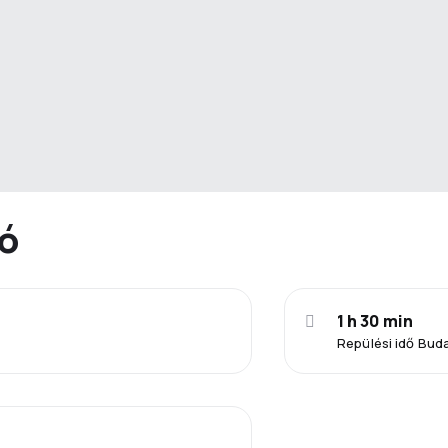
ió
1 h 30 min
Repülési idő Bud