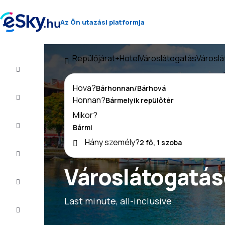
Az Ön utazási platformja
Repülőjárat+Hotel
Városlátogatás
Városl
Repülő+Hotel
Hova?
Repülőjegy
Honnan?
Mikor?
Nyaralás
Hány személy?
Nyár
2026
Városlátogatás
Téli
2026/27
Last minute, all-inclusive
Last
minute