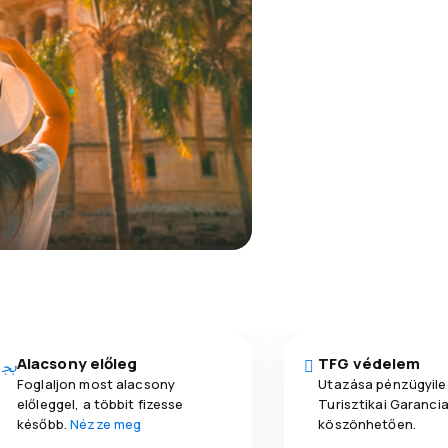
Alacsony előleg
TFG védelem
Foglaljon most alacsony
Utazása pénzügyile
előleggel, a többit fizesse
Turisztikai Garanci
később.
Nézze meg
köszönhetően.