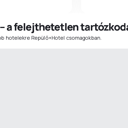
 – a felejthetetlen tartózko
b hotelekre Repülő+Hotel csomagokban.