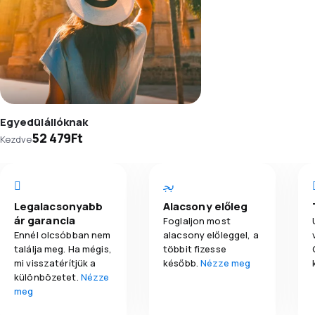
Egyedülállóknak
52 479Ft
Kezdve
Legalacsonyabb
Alacsony előleg
ár garancia
Foglaljon most
Ennél olcsóbban nem
alacsony előleggel, a
találja meg. Ha mégis,
többit fizesse
mi visszatérítjük a
később.
Nézze meg
különbözetet.
Nézze
meg