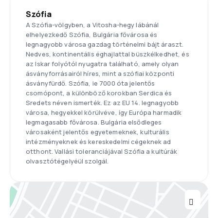
Szófia
A Szófia-völgyben, a Vitosha-hegy lábánál
elhelyezkedő Szófia, Bulgária fővárosa és
legnagyobb városa gazdag történelmi bájt áraszt.
Nedves, kontinentális éghajlattal büszkélkedhet, és
az Iskar folyótól nyugatra található, amely olyan
ásványforrásairól híres, mint a szófiai központi
ásványfürdő. Szófia, ie 7000 óta jelentős
csomópont, a különböző korokban Serdica és
Sredets néven ismerték. Ez az EU 14. legnagyobb
városa, hegyekkel körülvéve, így Európa harmadik
legmagasabb fővárosa. Bulgária elsődleges
városaként jelentős egyetemeknek, kulturális
intézményeknek és kereskedelmi cégeknek ad
otthont. Vallási toleranciájával Szófia a kultúrák
olvasztótégelyéül szolgál.