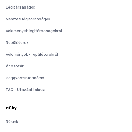
Légitársaságok
Nemzeti légitársaságok
Vélemények légitársaságokról
Repülőterek
Vélemények - repülőterekről
Ár naptár
Poggyászinformáció
FAQ - Utazási kalauz
eSky
Rólunk