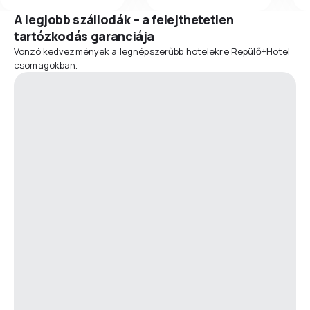
A legjobb szállodák – a felejthetetlen
tartózkodás garanciája
Vonzó kedvezmények a legnépszerűbb hotelekre Repülő+Hotel
csomagokban.