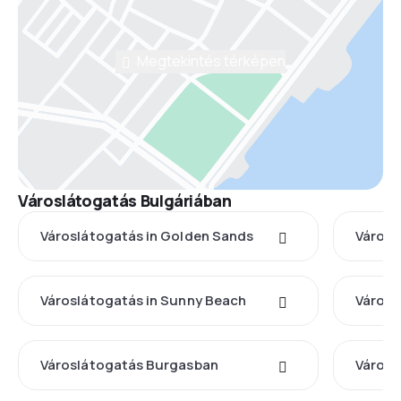
Megtekintés térképen
Városlátogatás Bulgáriában
Városlátogatás in Golden Sands
Város
Városlátogatás in Sunny Beach
Városl
Városlátogatás Burgasban
Városl