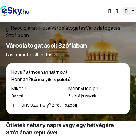
Repülőjárat+Hotel
Városlátogatás
Városlátogatás
Szófiában
Városlátogatások Szófiában
Last minute, all-inclusive
Hova?
Honnan?
Mikor?
Mennyi ideig?
Hány személy?
Ötletek néhány napra vagy egy hétvégére
Szófiában repülővel