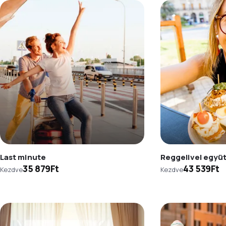
Last minute
Reggelivel együ
35 879Ft
43 539Ft
Kezdve
Kezdve