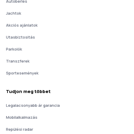
Autóbérlés
Jachtok
Akciós ajánlatok
Utasbiztositás
Parkolók
Transzferek
Sportesemények
Tudjon meg többet
Legalacsonyabb ár garancia
Mobilalkalmazás
Repülési radar