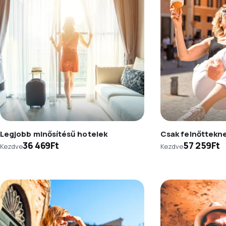
Legjobb minősítésű hotelek
Csak felnőttekn
36 469Ft
57 259Ft
Kezdve
Kezdve