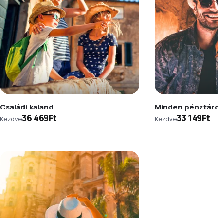
Családi kaland
Minden pénztár
36 469Ft
33 149Ft
Kezdve
Kezdve