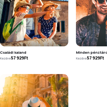
Családi kaland
Minden pénztár
57 929Ft
57 929Ft
Kezdve
Kezdve