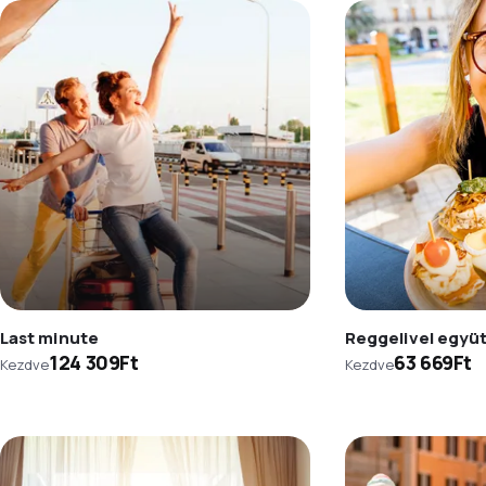
Last minute
Reggelivel együ
124 309Ft
63 669Ft
Kezdve
Kezdve