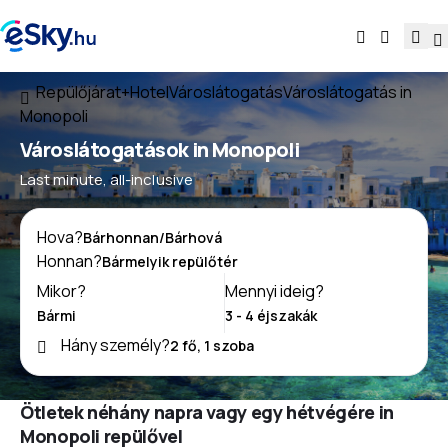
Repülőjárat+Hotel
Városlátogatás
Városlátogatás in
Monopoli
Városlátogatások in Monopoli
Last minute, all-inclusive
Hova?
Honnan?
Mikor?
Mennyi ideig?
Hány személy?
Ötletek néhány napra vagy egy hétvégére in
Monopoli repülővel