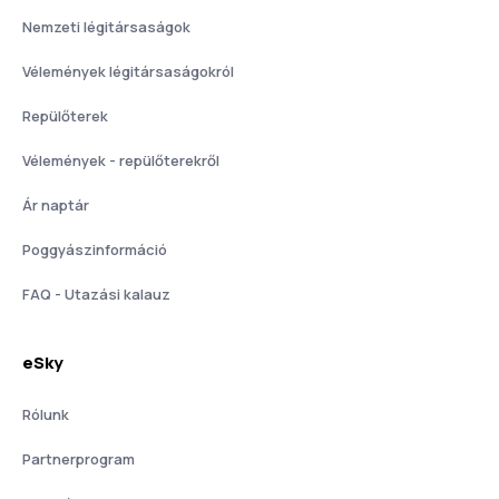
Nemzeti légitársaságok
Vélemények légitársaságokról
Repülőterek
Vélemények - repülőterekről
Ár naptár
Poggyászinformáció
FAQ - Utazási kalauz
eSky
Rólunk
Partnerprogram