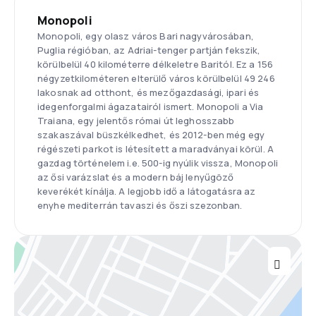
Monopoli
Monopoli, egy olasz város Bari nagyvárosában,
Puglia régióban, az Adriai-tenger partján fekszik,
körülbelül 40 kilométerre délkeletre Baritól. Ez a 156
négyzetkilométeren elterülő város körülbelül 49 246
lakosnak ad otthont, és mezőgazdasági, ipari és
idegenforgalmi ágazatairól ismert. Monopoli a Via
Traiana, egy jelentős római út leghosszabb
szakaszával büszkélkedhet, és 2012-ben még egy
régészeti parkot is létesített a maradványai körül. A
gazdag történelem i.e. 500-ig nyúlik vissza, Monopoli
az ősi varázslat és a modern báj lenyűgöző
keverékét kínálja. A legjobb idő a látogatásra az
enyhe mediterrán tavaszi és őszi szezonban.