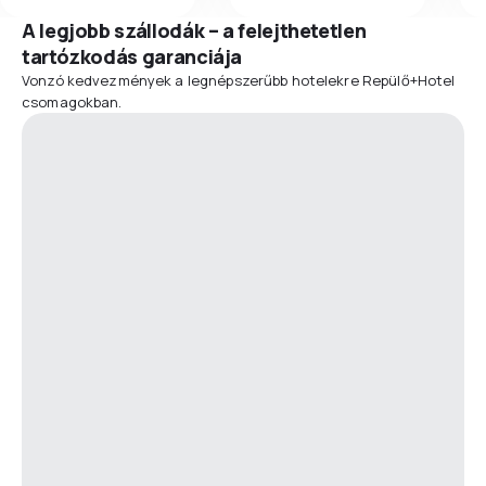
A legjobb szállodák – a felejthetetlen
tartózkodás garanciája
Vonzó kedvezmények a legnépszerűbb hotelekre Repülő+Hotel
csomagokban.