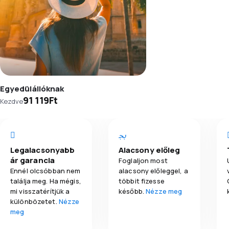
Egyedülállóknak
91 119Ft
Kezdve
Legalacsonyabb
Alacsony előleg
ár garancia
Foglaljon most
Ennél olcsóbban nem
alacsony előleggel, a
találja meg. Ha mégis,
többit fizesse
mi visszatérítjük a
később.
Nézze meg
különbözetet.
Nézze
meg