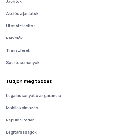
Jachtok
Akciós ajánlatok
Utasbiztositás
Parkolók
Transzferek
Sportesemények
Tudjon meg többet
Legalacsonyabb ár garancia
Mobilalkalmazás
Repülési radar
Légitársaságok