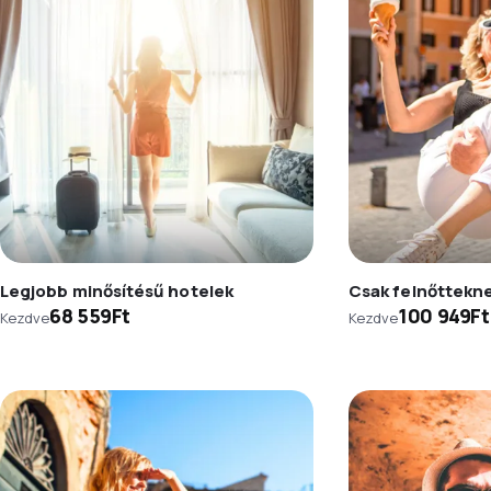
Legjobb minősítésű hotelek
Csak felnőttekn
68 559Ft
100 949Ft
Kezdve
Kezdve