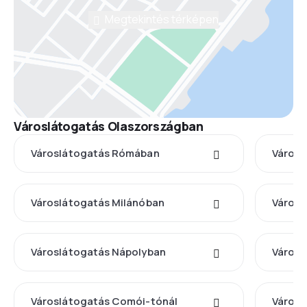
Megtekintés térképen
Városlátogatás Olaszországban
Városlátogatás Rómában
Városl
Városlátogatás Milánóban
Városl
Városlátogatás Nápolyban
Városl
Városlátogatás Comói-tónál
Városl