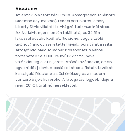
Riccione
Az észak-olaszországi Emilia-Romagnában található
Riccione egy nyüzsgő tengerparti város, amely
Liberty Style villáiról és virágzó turizmusáról híres.
Az Adriai-tenger mentén található, és 34 514
lakossal büszkélkedhet. Riccione, vagy a „zöld
gyöngy”, ahogy szeretettel hívják, buja táját a rajta
átfolyó Rio Melo folyónak köszönheti. A város
története Kr.e. 5000-re nyúlik vissza, neve
valószínűleg a latin „arcis” szóból származik, amely
egy erődöt jelent. A családokat és a fiatal utazókat
kiszolgáló Riccione az ősi örökség és a modern
vonzerő bájos keveréke. A látogatás legjobb ideje a
nyár, 28°C körüli hőmérséklettel.