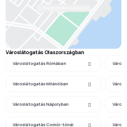
Megtekintés térképen
Városlátogatás Olaszországban
Városlátogatás Rómában
Városl
Városlátogatás Milánóban
Városl
Városlátogatás Nápolyban
Városl
Városlátogatás Comói-tónál
Városl