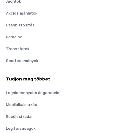
Jachtok
Akciós ajánlatok
Utasbiztositás
Parkolók
Transzferek
Sportesemények
Tudjon meg többet
Legalacsonyabb ár garancia
Mobilalkalmazás
Repülési radar
Légitársaságok