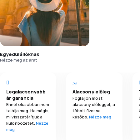
Egyedülállóknak
Nézze meg az árat
Legalacsonyabb
Alacsony előleg
ár garancia
Foglaljon most
Ennél olcsóbban nem
alacsony előleggel, a
találja meg. Ha mégis,
többit fizesse
mi visszatérítjük a
később.
Nézze meg
különbözetet.
Nézze
meg