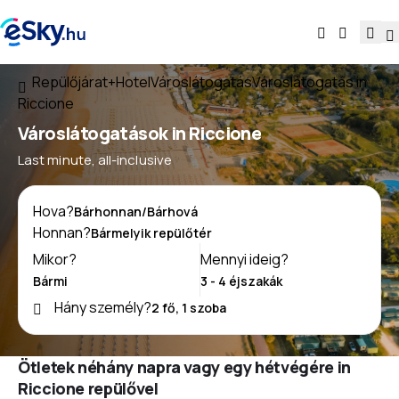
Repülőjárat+Hotel
Városlátogatás
Városlátogatás in
Riccione
Városlátogatások in Riccione
Last minute, all-inclusive
Hova?
Honnan?
Mikor?
Mennyi ideig?
Hány személy?
Ötletek néhány napra vagy egy hétvégére in
Riccione repülővel