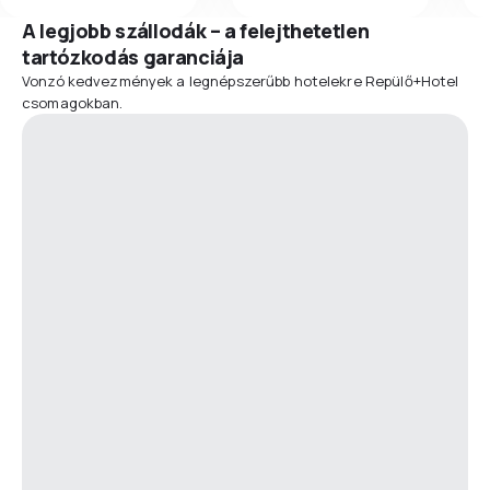
A legjobb szállodák – a felejthetetlen
tartózkodás garanciája
Vonzó kedvezmények a legnépszerűbb hotelekre Repülő+Hotel
csomagokban.