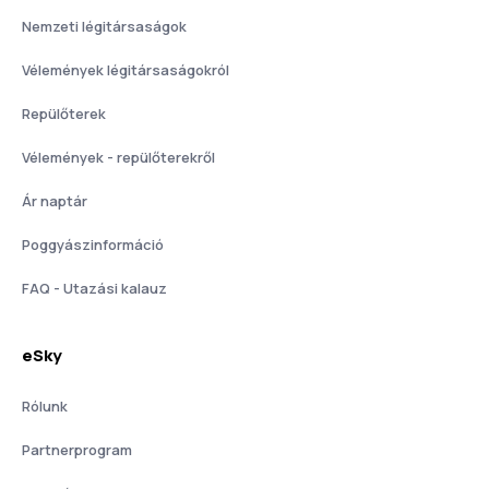
Nemzeti légitársaságok
Vélemények légitársaságokról
Repülőterek
Vélemények - repülőterekről
Ár naptár
Poggyászinformáció
FAQ - Utazási kalauz
eSky
Rólunk
Partnerprogram