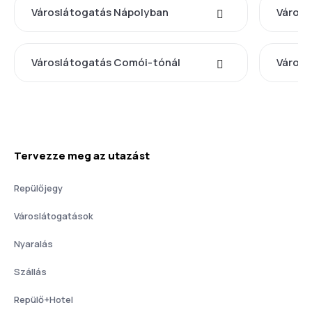
Városlátogatás Nápolyban
Városl
Városlátogatás Comói-tónál
Városl
Tervezze meg az utazást
Repülőjegy
Városlátogatások
Nyaralás
Szállás
Repülő+Hotel