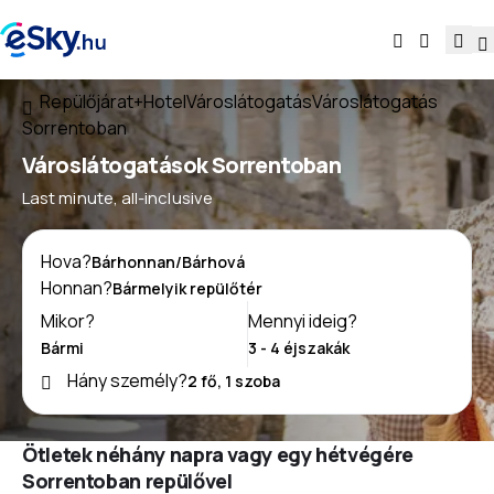
Repülőjárat+Hotel
Városlátogatás
Városlátogatás
Sorrentoban
Városlátogatások Sorrentoban
Last minute, all-inclusive
Hova?
Honnan?
Mikor?
Mennyi ideig?
Hány személy?
Ötletek néhány napra vagy egy hétvégére
Sorrentoban repülővel