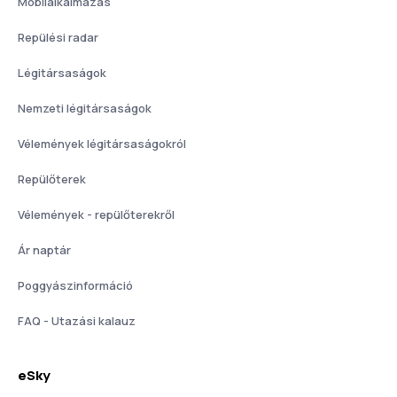
Mobilalkalmazás
Repülési radar
Légitársaságok
Nemzeti légitársaságok
Vélemények légitársaságokról
Repülőterek
Vélemények - repülőterekről
Ár naptár
Poggyászinformáció
FAQ - Utazási kalauz
eSky