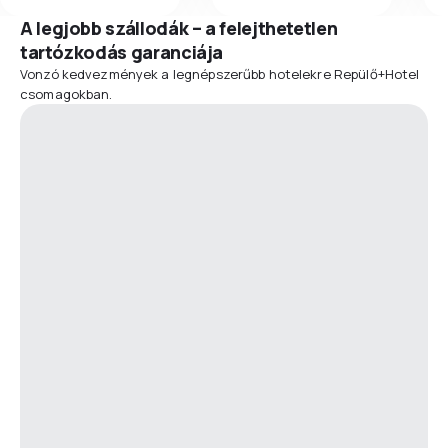
A legjobb szállodák – a felejthetetlen
tartózkodás garanciája
Vonzó kedvezmények a legnépszerűbb hotelekre Repülő+Hotel
csomagokban.