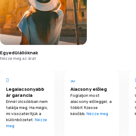
Egyedülállóknak
Nézze meg az árat
Legalacsonyabb
Alacsony előleg
ár garancia
Foglaljon most
Ennél olcsóbban nem
alacsony előleggel, a
találja meg. Ha mégis,
többit fizesse
mi visszatérítjük a
később.
Nézze meg
különbözetet.
Nézze
meg