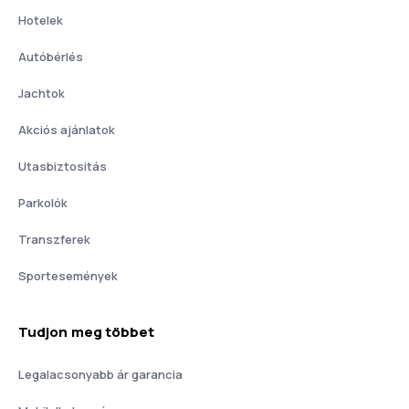
Hotelek
Autóbérlés
Jachtok
Akciós ajánlatok
Utasbiztositás
Parkolók
Transzferek
Sportesemények
Tudjon meg többet
Legalacsonyabb ár garancia