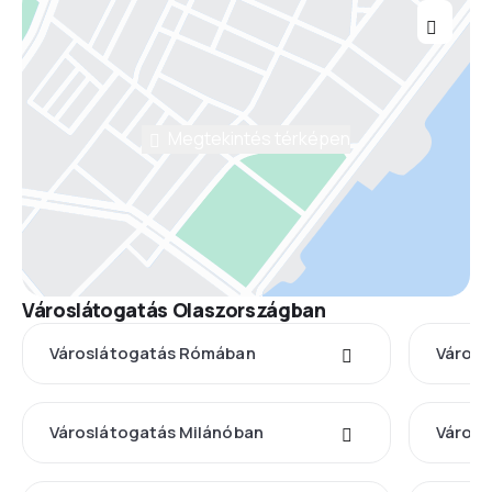
Megtekintés térképen
Városlátogatás Olaszországban
Városlátogatás Rómában
Városl
Városlátogatás Milánóban
Városl