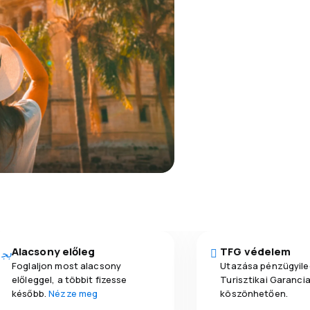
Alacsony előleg
TFG védelem
Foglaljon most alacsony
Utazása pénzügyile
előleggel, a többit fizesse
Turisztikai Garanci
később.
Nézze meg
köszönhetően.