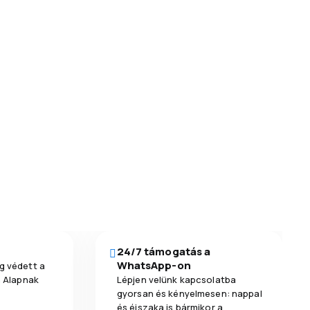
24/7 támogatás a
WhatsApp-on
g védett a
a Alapnak
Lépjen velünk kapcsolatba
gyorsan és kényelmesen: nappal
és éjszaka is bármikor a