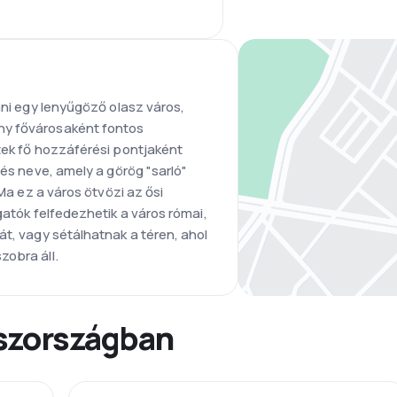
ani egy lenyűgöző olasz város,
ny fővárosaként fontos
tek fő hozzáférési pontjaként
 és neve, amely a görög "sarló"
 Ma ez a város ötvözi az ősi
gatók felfedezhetik a város római,
át, vagy sétálhatnak a téren, ahol
zobra áll.
aszországban