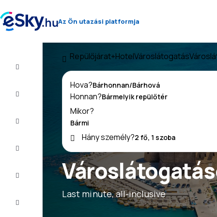
Az Ön utazási platformja
Repülőjárat+Hotel
Városlátogatás
Városlá
Repülő+Hotel
Hova?
Repülőjegy
Honnan?
Mikor?
Nyaralás
Hány személy?
Nyár
2026
Városlátogatás
Téli
2026/27
Last minute, all-inclusive
Last
minute