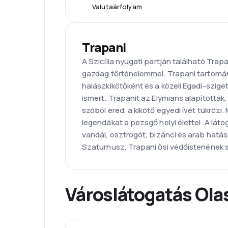
Valutaárfolyam
Trapani
A Szicília nyugati partján található Trap
gazdag történelemmel. Trapani tartomá
halászkikötőként és a közeli Egadi-szige
ismert. Trapanit az Elymians alapították,
szóból ered, a kikötő egyedi ívét tükrözi.
legendákat a pezsgő helyi élettel. A láto
vandál, osztrogót, bizánci és arab hatás
Szaturnusz, Trapani ősi védőistenének s
Városlátogatás Ol