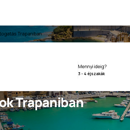
togatás Trapaniban
Mennyi ideig?
ok Trapaniban