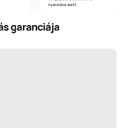
nyaralása alatt.
dás garanciája