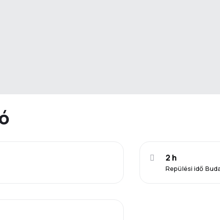
ió
2 h
Repülési idő Bud