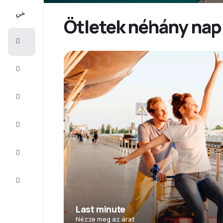
All-
inclusive
Ötletek néhány nap
Városlátogatások
Szállás
Ajánlatok
Fejezze
be az
utat
Inspiráció
és tippek
Ügyfélszolgálat
Last minute
Nézze meg az árat