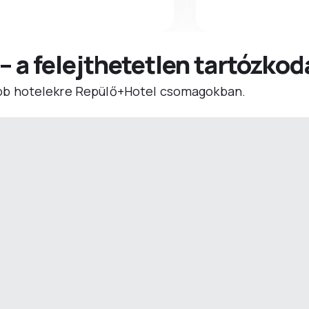
 – a felejthetetlen tartózko
b hotelekre Repülő+Hotel csomagokban.