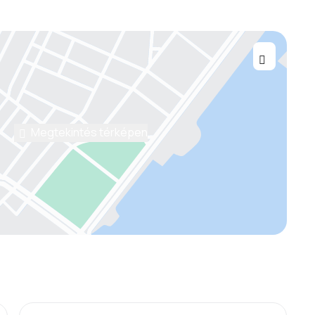
Megtekintés térképen