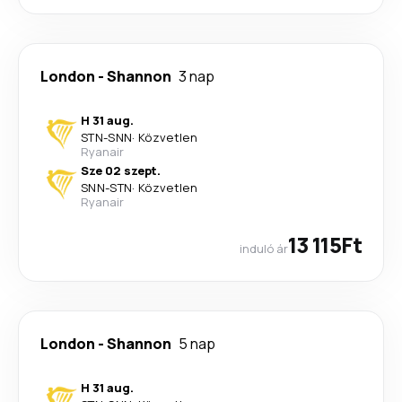
London
-
Shannon
3 nap
H 31 aug.
STN
-
SNN
·
Közvetlen
Ryanair
Sze 02 szept.
SNN
-
STN
·
Közvetlen
Ryanair
13 115Ft
induló ár
London
-
Shannon
5 nap
H 31 aug.