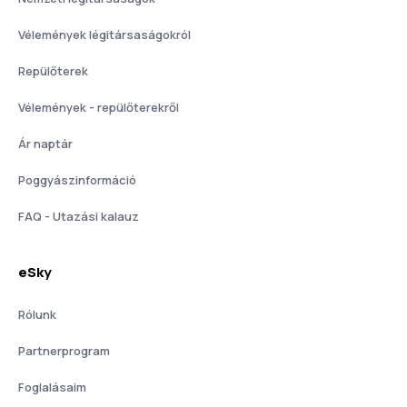
Vélemények légitársaságokról
Repülőterek
Vélemények - repülőterekről
Ár naptár
Poggyászinformáció
FAQ - Utazási kalauz
eSky
Rólunk
Partnerprogram
Foglalásaim