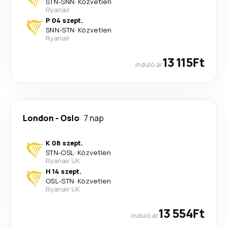
STN
-
SNN
·
Közvetlen
Ryanair
P 04 szept.
SNN
-
STN
·
Közvetlen
Ryanair
13 115Ft
induló ár
London
-
Oslo
7 nap
K 08 szept.
STN
-
OSL
·
Közvetlen
Ryanair UK
H 14 szept.
OSL
-
STN
·
Közvetlen
Ryanair UK
13 554Ft
induló ár