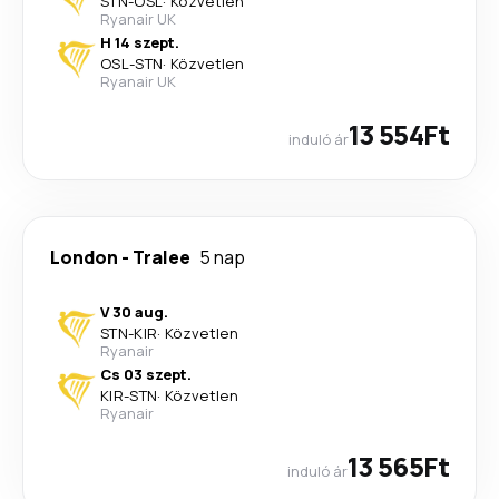
STN
-
OSL
·
Közvetlen
Ryanair UK
H 14 szept.
OSL
-
STN
·
Közvetlen
Ryanair UK
13 554Ft
induló ár
London
-
Tralee
5 nap
V 30 aug.
STN
-
KIR
·
Közvetlen
Ryanair
Cs 03 szept.
KIR
-
STN
·
Közvetlen
Ryanair
13 565Ft
induló ár