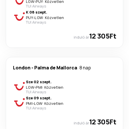
LGW
-
PUY
·
Közvetlen
TUI Airways
K 08 szept.
PUY
-
LGW
·
Közvetlen
TUI Airways
12 305Ft
induló ár
London
-
Palma de Mallorca
8 nap
Sze 02 szept.
LGW
-
PMI
·
Közvetlen
TUI Airways
Sze 09 szept.
PMI
-
LGW
·
Közvetlen
TUI Airways
12 305Ft
induló ár