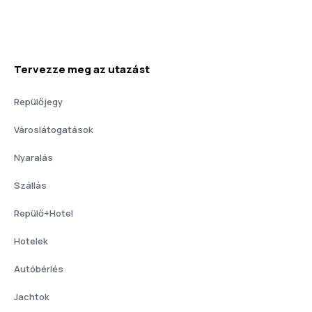
Tervezze meg az utazást
Repülőjegy
Városlátogatások
Nyaralás
Szállás
Repülő+Hotel
Hotelek
Autóbérlés
Jachtok