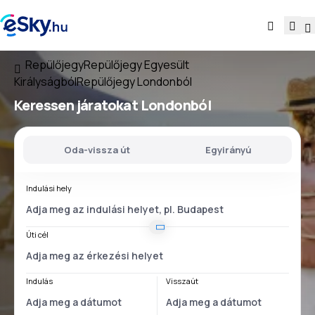
Repülőjegy
Repülőjegy Egyesült
Királyságból
Repülőjegy Londonból
Keressen járatokat
Londonból
Oda-vissza út
Egyirányú
Indulási hely
Úti cél
Indulás
Visszaút