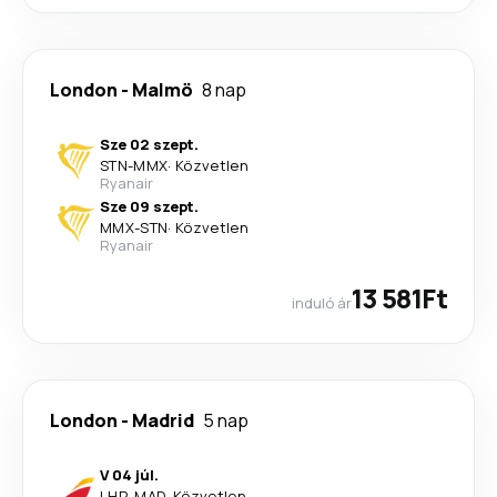
London
-
Malmö
8 nap
Sze 02 szept.
STN
-
MMX
·
Közvetlen
Ryanair
Sze 09 szept.
MMX
-
STN
·
Közvetlen
Ryanair
13 581Ft
induló ár
London
-
Madrid
5 nap
V 04 júl.
LHR
-
MAD
·
Közvetlen