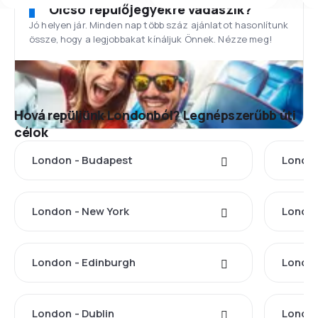
Olcsó repülőjegyekre vadászik?
Jó helyen jár. Minden nap több száz ajánlatot hasonlítunk
össze, hogy a legjobbakat kínáljuk Önnek. Nézze meg!
Hová repüljünk Londonból? Legnépszerűbb úti
célok
London - Budapest
London
London - New York
London
London - Edinburgh
London
London - Dublin
Londo