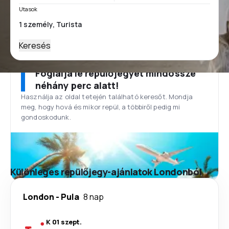
Utasok
Keresés
Foglalja le repülőjegyét mindössze
néhány perc alatt!
Használja az oldal tetején található keresőt. Mondja
meg, hogy hová és mikor repül, a többiről pedig mi
gondoskodunk.
Különleges repülőjegy-ajánlatok Londonból
London
-
Pula
8 nap
K 01 szept.