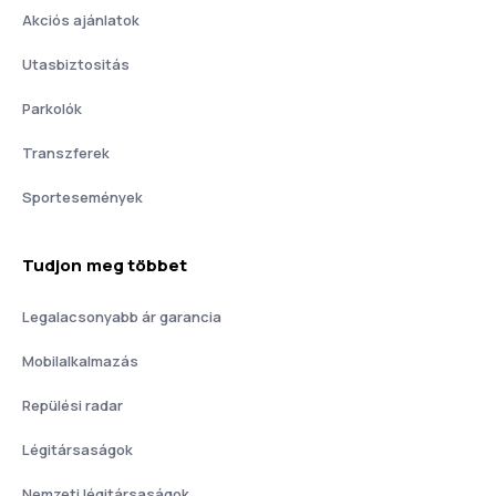
Akciós ajánlatok
Utasbiztositás
Parkolók
Transzferek
Sportesemények
Tudjon meg többet
Legalacsonyabb ár garancia
Mobilalkalmazás
Repülési radar
Légitársaságok
Nemzeti légitársaságok