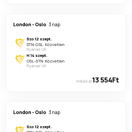
London
-
Oslo
3 nap
Szo 12 szept.
STN
-
OSL
·
Közvetlen
Ryanair UK
H 14 szept.
OSL
-
STN
·
Közvetlen
Ryanair UK
13 554Ft
induló ár
London
-
Oslo
3 nap
Szo 12 szept.