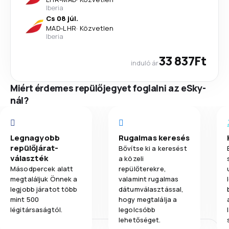
Iberia
Cs 08 júl.
MAD
-
LHR
·
Közvetlen
Iberia
33 837Ft
induló ár
Miért érdemes repülőjegyet foglalni az eSky-
nál?
Legnagyobb
Rugalmas keresés
repülőjárat-
Bővítse ki a keresést
választék
a közeli
Másodpercek alatt
repülőterekre,
megtaláljuk Önnek a
valamint rugalmas
legjobb járatot több
dátumválasztással,
mint 500
hogy megtalálja a
légitársaságtól.
legolcsóbb
lehetőséget.