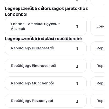
Legnépszerűbb célországok járatokhoz
Londonból
London - Amerikai Egyesült
London
Államok
Legnépszerűbb indulási repülőtereink
Repülőjegy Budapestről
Repülő
Repülőjegy Eindhovenből
Repülő
Repülőjegy Münchenből
Repülő
Repülőjegy Pozsonyból
Repülő