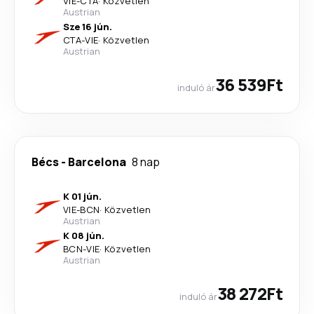
VIE
-
CTA
·
Közvetlen
Austrian
Sze 16 jún.
CTA
-
VIE
·
Közvetlen
Austrian
36 539Ft
induló ár
Bécs
-
Barcelona
8 nap
K 01 jún.
VIE
-
BCN
·
Közvetlen
Austrian
K 08 jún.
BCN
-
VIE
·
Közvetlen
Austrian
38 272Ft
induló ár