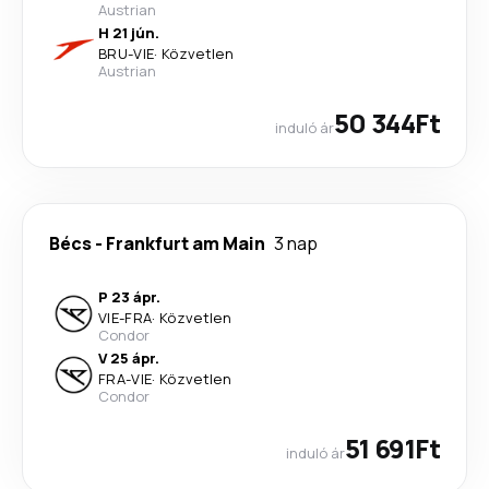
Austrian
H 21 jún.
BRU
-
VIE
·
Közvetlen
Austrian
50 344Ft
induló ár
Bécs
-
Frankfurt am Main
3 nap
P 23 ápr.
VIE
-
FRA
·
Közvetlen
Condor
V 25 ápr.
FRA
-
VIE
·
Közvetlen
Condor
51 691Ft
induló ár