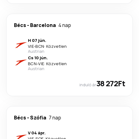
Bécs
-
Barcelona
4 nap
H 07 jún.
VIE
-
BCN
·
Közvetlen
Austrian
Cs 10 jún.
BCN
-
VIE
·
Közvetlen
Austrian
38 272Ft
induló ár
Bécs
-
Szófia
7 nap
V 04 ápr.
VIE
-
SOF
·
Közvetlen