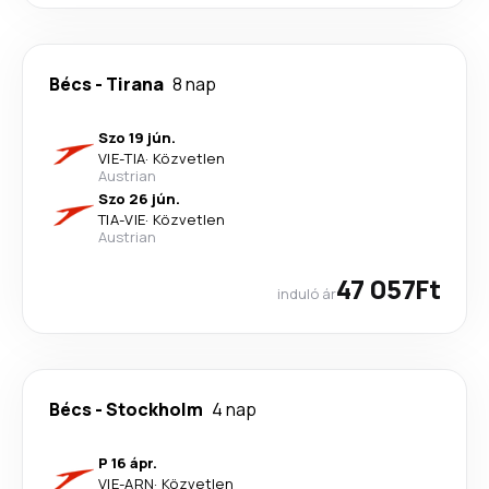
Bécs
-
Tirana
8 nap
Szo 19 jún.
VIE
-
TIA
·
Közvetlen
Austrian
Szo 26 jún.
TIA
-
VIE
·
Közvetlen
Austrian
47 057Ft
induló ár
Bécs
-
Stockholm
4 nap
P 16 ápr.
VIE
-
ARN
·
Közvetlen