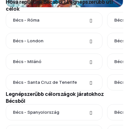
Hová repüljünk Bécsből? Legnépszerűbb úti
célok
Bécs - Róma
Bécs -
Bécs - London
Bécs -
Bécs - Milánó
Bécs -
Bécs - Santa Cruz de Tenerife
Bécs -
Legnépszerűbb célországok járatokhoz
Bécsből
Bécs - Spanyolország
Bécs -