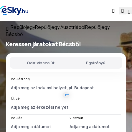
Repülőjegy
Repülőjegy Ausztriából
Repülőjegy
Bécsből
Keressen járatokat
Bécsből
Oda-vissza út
Egyirányú
Indulási hely
Úti cél
Indulás
Visszaút