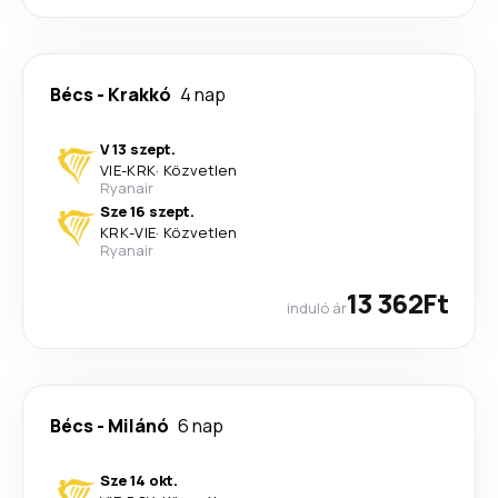
Bécs
-
Krakkó
4 nap
V 13 szept.
VIE
-
KRK
·
Közvetlen
Ryanair
Sze 16 szept.
KRK
-
VIE
·
Közvetlen
Ryanair
13 362Ft
induló ár
Bécs
-
Milánó
6 nap
Sze 14 okt.