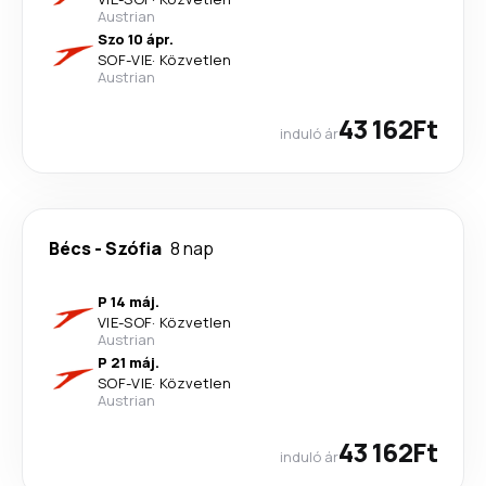
Austrian
Szo 10 ápr.
SOF
-
VIE
·
Közvetlen
Austrian
43 162Ft
induló ár
Bécs
-
Szófia
8 nap
P 14 máj.
VIE
-
SOF
·
Közvetlen
Austrian
P 21 máj.
SOF
-
VIE
·
Közvetlen
Austrian
43 162Ft
induló ár