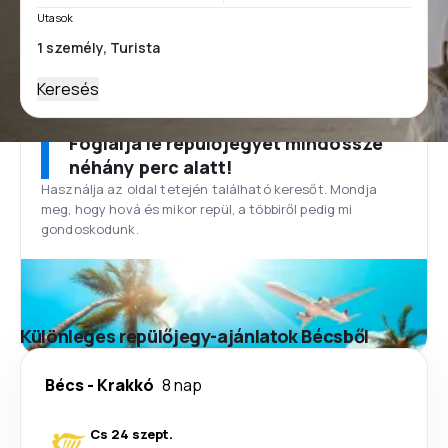
Utasok
Keresés
Foglalja le repülőjegyét mindössze
néhány perc alatt!
Használja az oldal tetején található keresőt. Mondja
meg, hogy hová és mikor repül, a többiről pedig mi
gondoskodunk.
Különleges repülőjegy-ajánlatok Bécsből
Bécs
-
Krakkó
8 nap
Cs 24 szept.