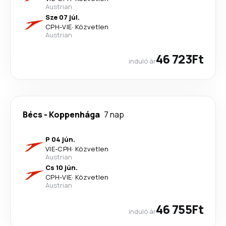
Austrian
Sze 07 júl.
CPH
-
VIE
·
Közvetlen
Austrian
46 723Ft
induló ár
Bécs
-
Koppenhága
7 nap
P 04 jún.
VIE
-
CPH
·
Közvetlen
Austrian
Cs 10 jún.
CPH
-
VIE
·
Közvetlen
Austrian
46 755Ft
induló ár