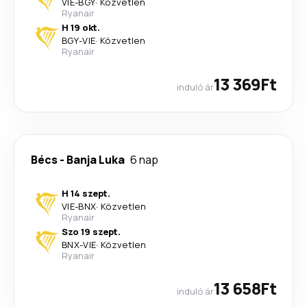
VIE
-
BGY
·
Közvetlen
Ryanair
H 19 okt.
BGY
-
VIE
·
Közvetlen
Ryanair
13 369Ft
induló ár
Bécs
-
Banja Luka
6 nap
H 14 szept.
VIE
-
BNX
·
Közvetlen
Ryanair
Szo 19 szept.
BNX
-
VIE
·
Közvetlen
Ryanair
13 658Ft
induló ár