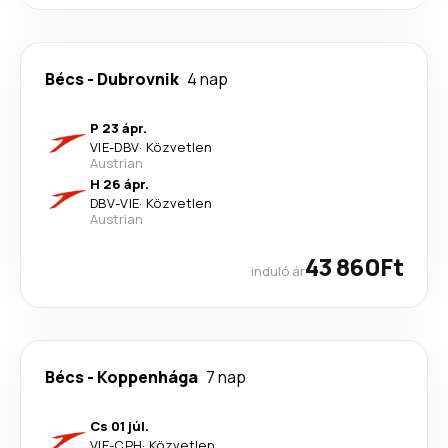
Bécs
-
Dubrovnik
4 nap
P 23 ápr.
VIE
-
DBV
·
Közvetlen
Austrian
H 26 ápr.
DBV
-
VIE
·
Közvetlen
Austrian
43 860Ft
induló ár
Bécs
-
Koppenhága
7 nap
Cs 01 júl.
VIE
-
CPH
·
Közvetlen