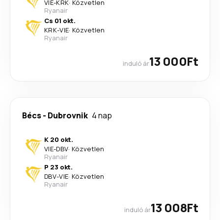
VIE
-
KRK
·
Közvetlen
Ryanair
Cs 01 okt.
KRK
-
VIE
·
Közvetlen
Ryanair
13 000Ft
induló ár
Bécs
-
Dubrovnik
4 nap
K 20 okt.
VIE
-
DBV
·
Közvetlen
Ryanair
P 23 okt.
DBV
-
VIE
·
Közvetlen
Ryanair
13 008Ft
induló ár