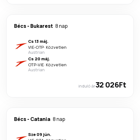
Bécs
-
Bukarest
8 nap
Cs 13 máj.
VIE
-
OTP
·
Közvetlen
Austrian
Cs 20 máj.
OTP
-
VIE
·
Közvetlen
Austrian
32 026Ft
induló ár
Bécs
-
Catania
8 nap
Sze 09 jún.