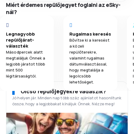
Miért érdemes repülőjegyet foglalni az eSky-
nál?
Legnagyobb
Rugalmas keresés
repülőjárat-
Bővítse ki a keresést
választék
a közeli
Másodpercek alatt
repülőterekre,
megtaláljuk Önnek a
valamint rugalmas
legjobb járatot több
dátumválasztással,
mint 500
hogy megtalálja a
légitársaságtól.
legolcsóbb
lehetőséget.
Olcsó repülőjegyekre vadászik?
Jó helyen jár. Minden nap több száz ajánlatot hasonlítunk
össze, hogy a legjobbakat kínáljuk Önnek. Nézze meg!