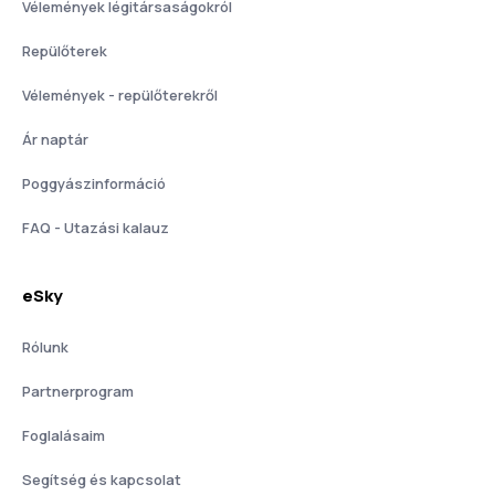
Vélemények légitársaságokról
Repülőterek
Vélemények - repülőterekről
Ár naptár
Poggyászinformáció
FAQ - Utazási kalauz
eSky
Rólunk
Partnerprogram
Foglalásaim
Segítség és kapcsolat