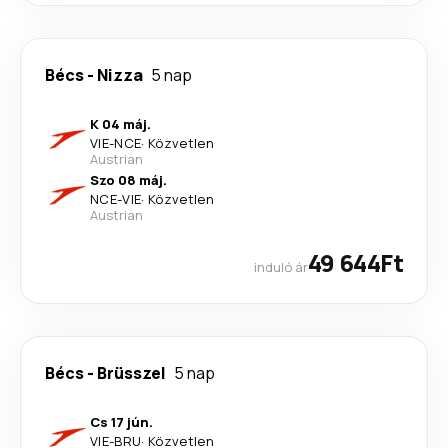
Bécs
-
Nizza
5 nap
K 04 máj.
VIE
-
NCE
·
Közvetlen
Austrian
Szo 08 máj.
NCE
-
VIE
·
Közvetlen
Austrian
49 644Ft
induló ár
Bécs
-
Brüsszel
5 nap
Cs 17 jún.
VIE
-
BRU
·
Közvetlen