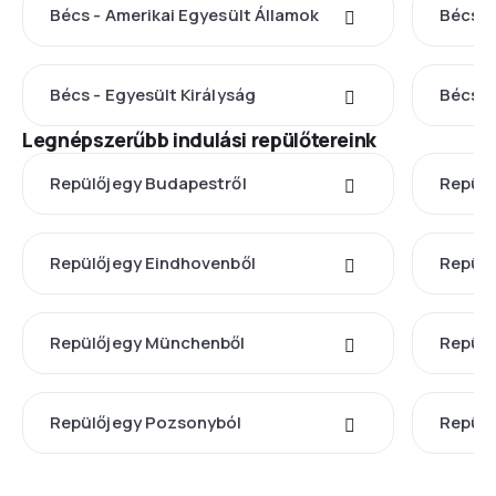
Bécs - Amerikai Egyesült Államok
Bécs -
Bécs - Egyesült Királyság
Bécs -
Legnépszerűbb indulási repülőtereink
Repülőjegy Budapestről
Repülő
Repülőjegy Eindhovenből
Repülő
Repülőjegy Münchenből
Repülő
Repülőjegy Pozsonyból
Repülő