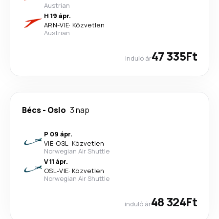
Austrian
H 19 ápr.
ARN
-
VIE
·
Közvetlen
Austrian
47 335Ft
induló ár
Bécs
-
Oslo
3 nap
P 09 ápr.
VIE
-
OSL
·
Közvetlen
Norwegian Air Shuttle
V 11 ápr.
OSL
-
VIE
·
Közvetlen
Norwegian Air Shuttle
48 324Ft
induló ár