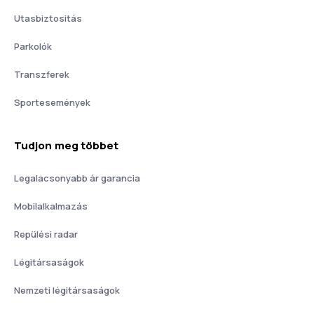
Utasbiztositás
Parkolók
Transzferek
Sportesemények
Tudjon meg többet
Legalacsonyabb ár garancia
Mobilalkalmazás
Repülési radar
Légitársaságok
Nemzeti légitársaságok