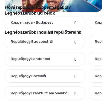
Hová repüljünk Koppenhágából?
Legnépszerűbb úti célok
Koppenhága - Budapest
Koppen
Legnépszerűbb indulási repülőtereink
Repülőjegy Budapestről
Repülő
Repülőjegy Londonból
Repülő
Repülőjegy Bázelből
Repülő
Repülőjegy Frankfurt am Mainból
Repülő