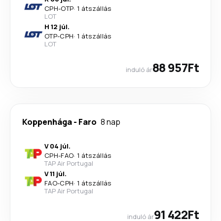
CPH
-
OTP
·
1 átszállás
LOT
H 12 júl.
OTP
-
CPH
·
1 átszállás
LOT
88 957Ft
induló ár
Koppenhága
-
Faro
8 nap
V 04 júl.
CPH
-
FAO
·
1 átszállás
TAP Air Portugal
V 11 júl.
FAO
-
CPH
·
1 átszállás
TAP Air Portugal
91 422Ft
induló ár