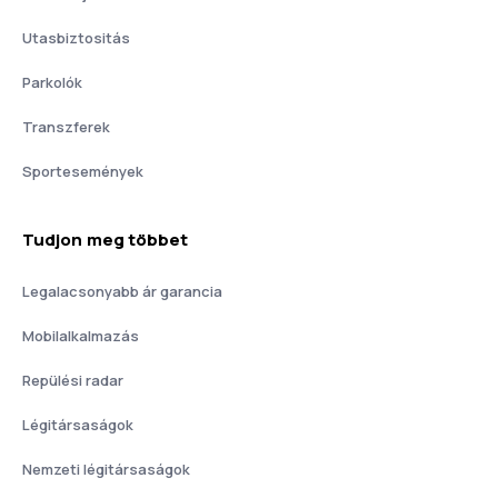
Utasbiztositás
Parkolók
Transzferek
Sportesemények
Tudjon meg többet
Legalacsonyabb ár garancia
Mobilalkalmazás
Repülési radar
Légitársaságok
Nemzeti légitársaságok