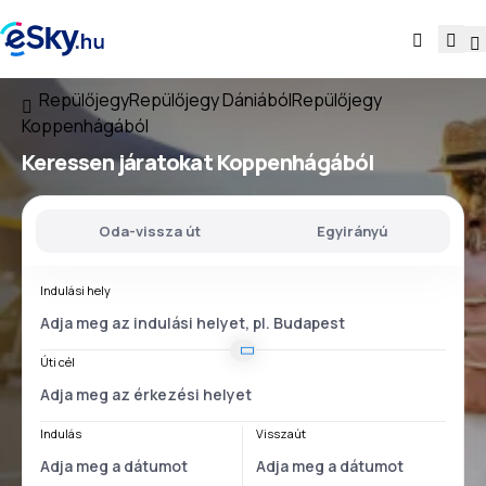
Repülőjegy
Repülőjegy Dániából
Repülőjegy
Koppenhágából
Keressen járatokat
Koppenhágából
Oda-vissza út
Egyirányú
Indulási hely
Úti cél
Indulás
Visszaút