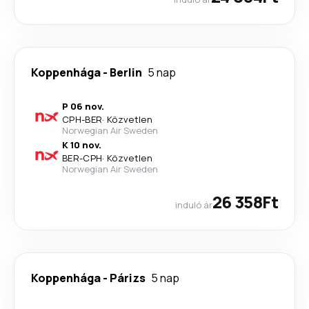
Koppenhága
-
Berlin
5 nap
P 06 nov.
CPH
-
BER
·
Közvetlen
Norwegian Air Sweden
K 10 nov.
BER
-
CPH
·
Közvetlen
Norwegian Air Sweden
26 358Ft
induló ár
Koppenhága
-
Párizs
5 nap