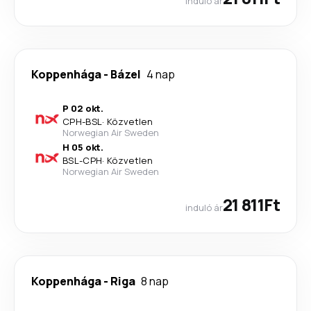
induló ár
Koppenhága
-
Bázel
4 nap
P 02 okt.
CPH
-
BSL
·
Közvetlen
Norwegian Air Sweden
H 05 okt.
BSL
-
CPH
·
Közvetlen
Norwegian Air Sweden
21 811Ft
induló ár
Koppenhága
-
Riga
8 nap