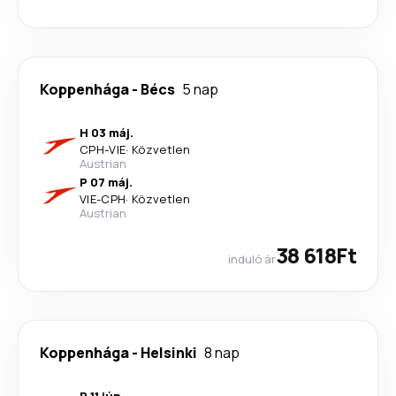
Koppenhága
-
Bécs
5 nap
H 03 máj.
CPH
-
VIE
·
Közvetlen
Austrian
P 07 máj.
VIE
-
CPH
·
Közvetlen
Austrian
38 618Ft
induló ár
Koppenhága
-
Helsinki
8 nap