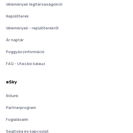
Vélemények légitársaságokról
Repülőterek
Vélemények - repülőterekről
Ár naptár
Poggyászinformáció
FAQ - Utazási kalauz
eSky
Rólunk
Partnerprogram
Foglalásaim
Segítség és kapcsolat