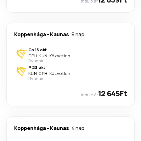
induló ár
Koppenhága
-
Kaunas
9 nap
Cs 15 okt.
CPH
-
KUN
·
Közvetlen
Ryanair
P 23 okt.
KUN
-
CPH
·
Közvetlen
Ryanair
12 645Ft
induló ár
Koppenhága
-
Kaunas
4 nap