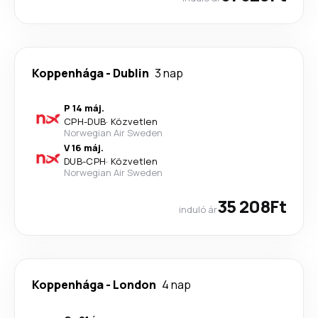
Koppenhága
-
Dublin
3 nap
P 14 máj.
CPH
-
DUB
·
Közvetlen
Norwegian Air Sweden
V 16 máj.
DUB
-
CPH
·
Közvetlen
Norwegian Air Sweden
35 208Ft
induló ár
Koppenhága
-
London
4 nap