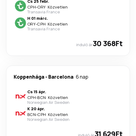
Cs 25 febr.
CPH
-
ORY
·
Közvetlen
Transavia France
H 01 márc.
ORY
-
CPH
·
Közvetlen
Transavia France
30 368Ft
induló ár
Koppenhága
-
Barcelona
6 nap
Cs 15 ápr.
CPH
-
BCN
·
Közvetlen
Norwegian Air Sweden
K 20 ápr.
BCN
-
CPH
·
Közvetlen
Norwegian Air Sweden
31 629Ft
induló ár