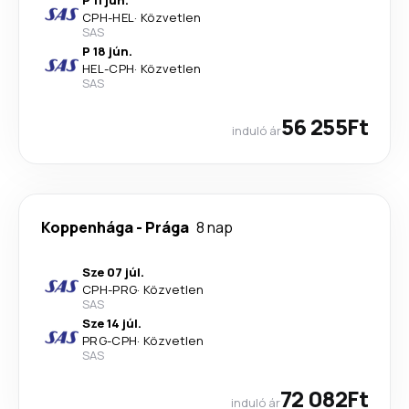
P 11 jún.
CPH
-
HEL
·
Közvetlen
SAS
P 18 jún.
HEL
-
CPH
·
Közvetlen
SAS
56 255Ft
induló ár
Koppenhága
-
Prága
8 nap
Sze 07 júl.
CPH
-
PRG
·
Közvetlen
SAS
Sze 14 júl.
PRG
-
CPH
·
Közvetlen
SAS
72 082Ft
induló ár