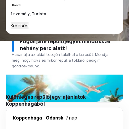
Utasok
Keresés
Foglalja le repülőjegyét mindössze
néhány perc alatt!
Használja az oldal tetején található keresőt. Mondja
meg, hogy hová és mikor repül, a többiről pedig mi
gondoskodunk.
Különleges repülőjegy-ajánlatok
Koppenhágából
Koppenhága
-
Gdansk
7 nap