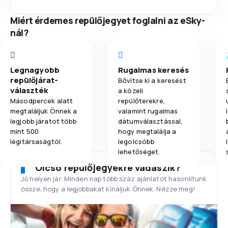
Miért érdemes repülőjegyet foglalni az eSky-
nál?
Legnagyobb
Rugalmas keresés
repülőjárat-
Bővítse ki a keresést
választék
a közeli
Másodpercek alatt
repülőterekre,
megtaláljuk Önnek a
valamint rugalmas
legjobb járatot több
dátumválasztással,
mint 500
hogy megtalálja a
légitársaságtól.
legolcsóbb
lehetőséget.
Olcsó repülőjegyekre vadászik?
Jó helyen jár. Minden nap több száz ajánlatot hasonlítunk
össze, hogy a legjobbakat kínáljuk Önnek. Nézze meg!