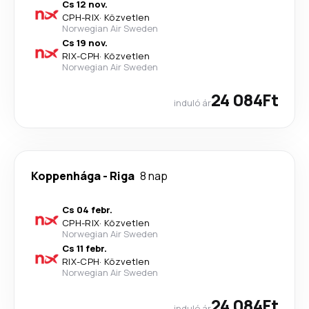
Cs 12 nov.
CPH
-
RIX
·
Közvetlen
Norwegian Air Sweden
Cs 19 nov.
RIX
-
CPH
·
Közvetlen
Norwegian Air Sweden
24 084Ft
induló ár
Koppenhága
-
Riga
8 nap
Cs 04 febr.
CPH
-
RIX
·
Közvetlen
Norwegian Air Sweden
Cs 11 febr.
RIX
-
CPH
·
Közvetlen
Norwegian Air Sweden
24 084Ft
induló ár