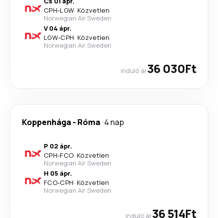
Cs 01 ápr.
CPH
-
LGW
·
Közvetlen
Norwegian Air Sweden
V 04 ápr.
LGW
-
CPH
·
Közvetlen
Norwegian Air Sweden
36 030Ft
induló ár
Koppenhága
-
Róma
4 nap
P 02 ápr.
CPH
-
FCO
·
Közvetlen
Norwegian Air Sweden
H 05 ápr.
FCO
-
CPH
·
Közvetlen
Norwegian Air Sweden
36 514Ft
induló ár