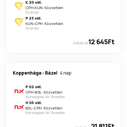
K 20 okt.
CPH
-
KUN
·
Közvetlen
Ryanair
P 23 okt.
KUN
-
CPH
·
Közvetlen
Ryanair
12 645Ft
induló ár
Koppenhága
-
Bázel
4 nap
P 02 okt.
CPH
-
BSL
·
Közvetlen
Norwegian Air Sweden
H 05 okt.
BSL
-
CPH
·
Közvetlen
Norwegian Air Sweden
21 811Ft