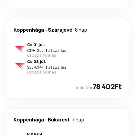
Koppenhága
-
Szarajevó
8 nap
Cs 01 júl.
CPH
-
SJJ
·
1 átszállás
Croatia Airlines
Cs 08 júl.
SJJ
-
CPH
·
1 átszállás
Croatia Airlines
78 402Ft
induló ár
Koppenhága
-
Bukarest
7 nap
K 06 júl.