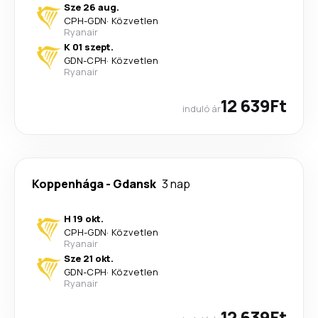
Sze 26 aug.
CPH
-
GDN
·
Közvetlen
Ryanair
K 01 szept.
GDN
-
CPH
·
Közvetlen
Ryanair
12 639Ft
induló ár
Koppenhága
-
Gdansk
3 nap
H 19 okt.
CPH
-
GDN
·
Közvetlen
Ryanair
Sze 21 okt.
GDN
-
CPH
·
Közvetlen
Ryanair
12 639Ft