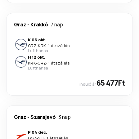
Graz
-
Krakkó
7 nap
K 06 okt.
GRZ
-
KRK
·
1 átszállás
Lufthansa
H 12 okt.
KRK
-
GRZ
·
1 átszállás
Lufthansa
65 477Ft
induló ár
Graz
-
Szarajevó
3 nap
P 04 dec.
GGZ
-
SJJ
·
1 átszállás