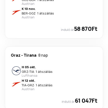
Austrian
K 10 nov.
BER
-
GGZ
·
1 átszállás
Austrian
58 870Ft
induló ár
Graz
-
Tirana
8 nap
H 05 okt.
GRZ
-
TIA
·
1 átszállás
Lufthansa
H 12 okt.
TIA
-
GRZ
·
1 átszállás
Austrian
61 047Ft
induló ár