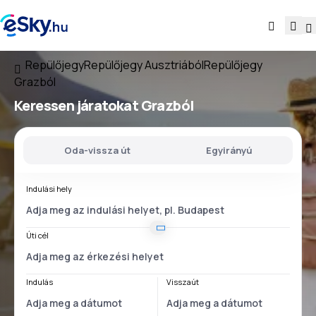
Repülőjegy
Repülőjegy Ausztriából
Repülőjegy
Grazból
Keressen járatokat
Grazból
Oda-vissza út
Egyirányú
Indulási hely
Úti cél
Indulás
Visszaút