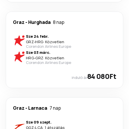
Graz
-
Hurghada
8 nap
Sze 24 febr.
GRZ
-
HRG
·
Közvetlen
Corendon Airlines Europe
Sze 03 márc.
HRG
-
GRZ
·
Közvetlen
Corendon Airlines Europe
84 080Ft
induló ár
Graz
-
Larnaca
7 nap
Sze 09 szept.
GGZ
-
LCA
·
1 átszállás