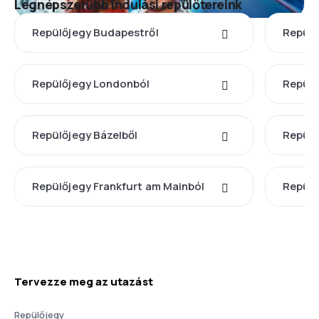
Legnépszerűbb indulási repülőtereink
Repülőjegy Budapestről
Repülő
Repülőjegy Londonból
Repülő
Repülőjegy Bázelből
Repülő
Repülőjegy Frankfurt am Mainból
Repülő
Tervezze meg az utazást
Repülőjegy