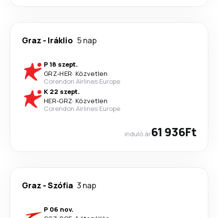
Graz
-
Iráklio
5 nap
P 18 szept.
GRZ
-
HER
·
Közvetlen
Corendon Airlines Europe
K 22 szept.
HER
-
GRZ
·
Közvetlen
Corendon Airlines Europe
61 936Ft
induló ár
Graz
-
Szófia
3 nap
P 06 nov.