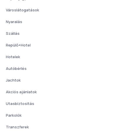
Városlátogatások
Nyaralás
Szállás
Repülő+Hotel
Hotelek
Autóbérlés
Jachtok
Akciós ajánlatok
Utasbiztositás
Parkolók
Transzferek