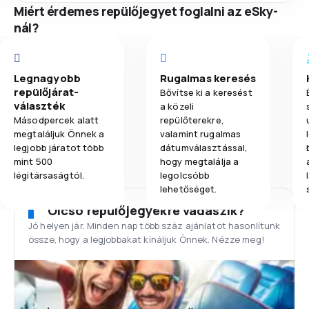
Miért érdemes repülőjegyet foglalni az eSky-
nál?
Legnagyobb
Rugalmas keresés
repülőjárat-
Bővítse ki a keresést
választék
a közeli
Másodpercek alatt
repülőterekre,
megtaláljuk Önnek a
valamint rugalmas
legjobb járatot több
dátumválasztással,
mint 500
hogy megtalálja a
légitársaságtól.
legolcsóbb
lehetőséget.
Olcsó repülőjegyekre vadászik?
Jó helyen jár. Minden nap több száz ajánlatot hasonlítunk
össze, hogy a legjobbakat kínáljuk Önnek. Nézze meg!