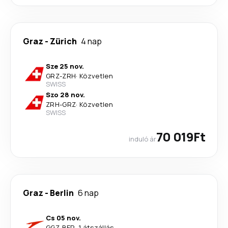
Graz
-
Zürich
4 nap
Sze 25 nov.
GRZ
-
ZRH
·
Közvetlen
SWISS
Szo 28 nov.
ZRH
-
GRZ
·
Közvetlen
SWISS
70 019Ft
induló ár
Graz
-
Berlin
6 nap
Cs 05 nov.
GGZ
-
BER
·
1 átszállás