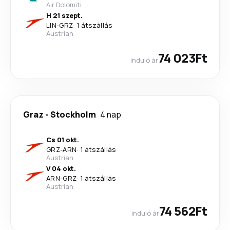
Air Dolomiti
H 21 szept.
LIN
-
GRZ
·
1 átszállás
Austrian
74 023Ft
induló ár
Graz
-
Stockholm
4 nap
Cs 01 okt.
GRZ
-
ARN
·
1 átszállás
Austrian
V 04 okt.
ARN
-
GRZ
·
1 átszállás
Austrian
74 562Ft
induló ár