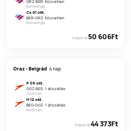
GRZ
-
BER
·
Közvetlen
Eurowings
Cs 01 okt.
BER
-
GRZ
·
Közvetlen
Eurowings
50 606Ft
induló ár
Graz
-
Belgrád
4 nap
P 09 okt.
GGZ
-
BEG
·
1 átszállás
Austrian
H 12 okt.
BEG
-
GGZ
·
1 átszállás
Austrian
44 373Ft
induló ár