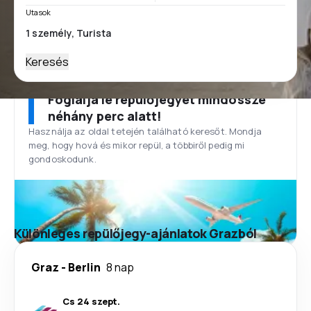
Utasok
Keresés
Foglalja le repülőjegyét mindössze
néhány perc alatt!
Használja az oldal tetején található keresőt. Mondja
meg, hogy hová és mikor repül, a többiről pedig mi
gondoskodunk.
Különleges repülőjegy-ajánlatok Grazból
Graz
-
Berlin
8 nap
Cs 24 szept.