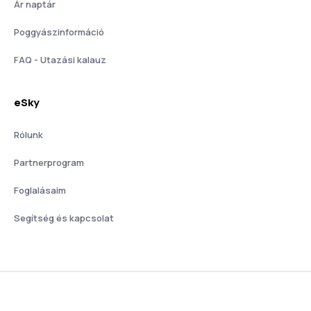
Ár naptár
Poggyászinformáció
FAQ - Utazási kalauz
eSky
Rólunk
Partnerprogram
Foglalásaim
Segítség és kapcsolat