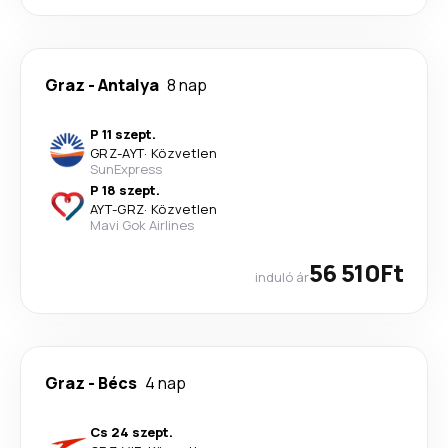
Graz
-
Antalya
8 nap
P 11 szept.
GRZ
-
AYT
·
Közvetlen
SunExpress
P 18 szept.
AYT
-
GRZ
·
Közvetlen
Mavi Gok Airlines
56 510Ft
induló ár
Graz
-
Bécs
4 nap
Cs 24 szept.