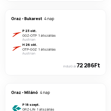
Graz
-
Bukarest
4 nap
P 23 okt.
GGZ
-
OTP
·
1 átszállás
Austrian
H 26 okt.
OTP
-
GGZ
·
1 átszállás
Austrian
72 286Ft
induló ár
Graz
-
Milánó
4 nap
P 18 szept.
GRZ
-
LIN
·
1 átszállás