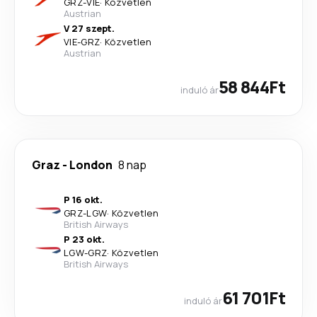
GRZ
-
VIE
·
Közvetlen
Austrian
V 27 szept.
VIE
-
GRZ
·
Közvetlen
Austrian
58 844Ft
induló ár
Graz
-
London
8 nap
P 16 okt.
GRZ
-
LGW
·
Közvetlen
British Airways
P 23 okt.
LGW
-
GRZ
·
Közvetlen
British Airways
61 701Ft
induló ár