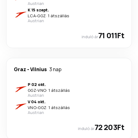
Austrian
K 15 szept.
LCA
-
GGZ
·
1 átszállás
Austrian
71 011Ft
induló ár
Graz
-
Vilnius
3 nap
P 02 okt.
GGZ
-
VNO
·
1 átszállás
Austrian
V 04 okt.
VNO
-
GGZ
·
1 átszállás
Austrian
72 203Ft
induló ár