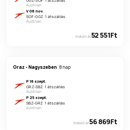
GGZ
-
SOF
·
1 átszállás
Austrian
V 08 nov.
SOF
-
GGZ
·
1 átszállás
Austrian
52 551Ft
induló ár
Graz
-
Nagyszeben
8 nap
P 18 szept.
GRZ
-
SBZ
·
1 átszállás
Austrian
P 25 szept.
SBZ
-
GRZ
·
1 átszállás
Austrian
56 869Ft
induló ár