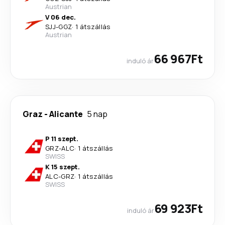
Austrian
V 06 dec.
SJJ
-
GGZ
·
1 átszállás
Austrian
66 967Ft
induló ár
Graz
-
Alicante
5 nap
P 11 szept.
GRZ
-
ALC
·
1 átszállás
SWISS
K 15 szept.
ALC
-
GRZ
·
1 átszállás
SWISS
69 923Ft
induló ár