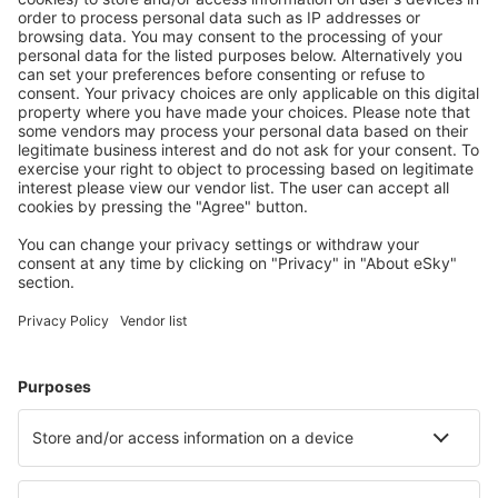
Töltse le az alkalmazásunkat
és tervezze
meg az útjait kényelmesen
Tervezze meg az utazást
Repülőjegy
Városlátogatások
Nyaralás
Szállás
Repülő+Hotel
Hotelek