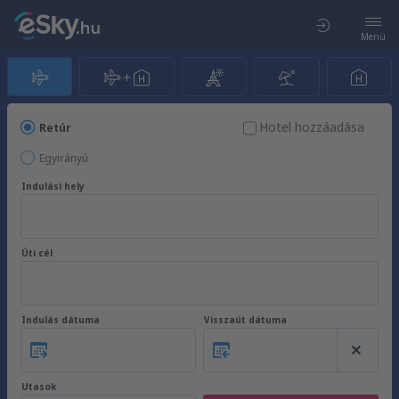
Menü
Hotel hozzáadása
Retúr
Egyirányú
Indulási hely
Úti cél
Indulás dátuma
Visszaút dátuma
Utasok