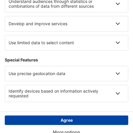
Segítség és kapcsolat
Országok
Nemzetközi weboldalak
eSky.eu
eSky.com
eDestinos.com