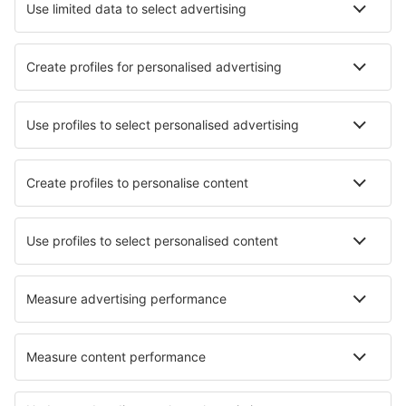
Transzferek
Látnivalók
Sportesemények
Tudjon meg többet
Legalacsonyabb ár garancia
Légitársaságok
Ryanair
Wizz Air
Lufthansa
Eurowings
easyJet
eSky
Felhasználási feltételek
Foglalásaim
Adatvédelmi Irányelvek