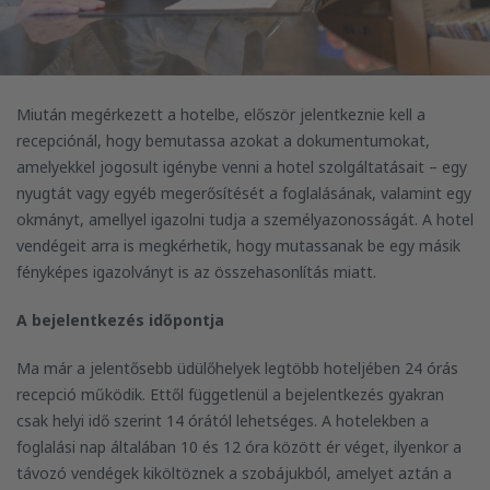
Miután megérkezett a hotelbe, először jelentkeznie kell a
recepciónál, hogy bemutassa azokat a dokumentumokat,
amelyekkel jogosult igénybe venni a hotel szolgáltatásait – egy
nyugtát vagy egyéb megerősítését a foglalásának, valamint egy
okmányt, amellyel igazolni tudja a személyazonosságát. A hotel
vendégeit arra is megkérhetik, hogy mutassanak be egy másik
fényképes igazolványt is az összehasonlítás miatt.
A bejelentkezés időpontja
Ma már a jelentősebb üdülőhelyek legtöbb hoteljében 24 órás
recepció működik. Ettől függetlenül a bejelentkezés gyakran
csak helyi idő szerint 14 órától lehetséges. A hotelekben a
foglalási nap általában 10 és 12 óra között ér véget, ilyenkor a
távozó vendégek kiköltöznek a szobájukból, amelyet aztán a