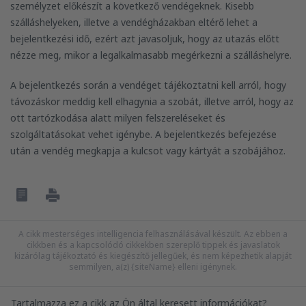
személyzet előkészít a következő vendégeknek. Kisebb
szálláshelyeken, illetve a vendégházakban eltérő lehet a
bejelentkezési idő, ezért azt javasoljuk, hogy az utazás előtt
nézze meg, mikor a legalkalmasabb megérkezni a szálláshelyre.
A bejelentkezés során a vendéget tájékoztatni kell arról, hogy
távozáskor meddig kell elhagynia a szobát, illetve arról, hogy az
ott tartózkodása alatt milyen felszereléseket és
szolgáltatásokat vehet igénybe. A bejelentkezés befejezése
után a vendég megkapja a kulcsot vagy kártyát a szobájához.
A cikk mesterséges intelligencia felhasználásával készült. Az ebben a
cikkben és a kapcsolódó cikkekben szereplő tippek és javaslatok
kizárólag tájékoztató és kiegészítő jellegűek, és nem képezhetik alapját
semmilyen, a(z) {siteName} elleni igénynek.
Tartalmazza ez a cikk az Ön által keresett információkat?