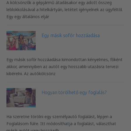
A kölcsönzők a gépjármű átadásakor egy adott összeg
leblokkolásával a hitelkártyán, letétet igényelnek az ügyféltől.
Egy egy általános eljár
Egy másik sofőr hozzáadása
Egy másik sofőr hozzáadása kimondottan kényelmes, főként
akkor, amennyiben az autót egy hosszabb utazásra tervezi
kibérelni. Az autókölcsönz
Hogyan törölhető egy foglalás?
Ha szeretne törölni egy személyautó foglalást, lépjen a
Foglalásom fülre. Itt módosíthatja a foglalást, választhat
másik autót vagy hozzáadh