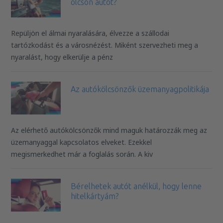
olcsón autót?
Repüljön el álmai nyaralására, élvezze a szállodai
tartózkodást és a városnézést. Miként szervezheti meg a
nyaralást, hogy elkerülje a pénz
Az autókölcsönzők üzemanyagpolitikája
Az elérhető autókölcsönzők mind maguk határozzák meg az
üzemanyaggal kapcsolatos elveket. Ezekkel
megismerkedhet már a foglalás során. A kiv
Bérelhetek autót anélkül, hogy lenne
hitelkártyám?