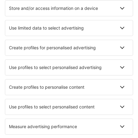
Szállás
Repülő+Hotel
Hotelek
Transzferek
Látnivalók
Sportesemények
Tudjon meg többet
Legalacsonyabb ár garancia
Légitársaságok
Ryanair
Wizz Air
Lufthansa
Eurowings
easyJet
eSky