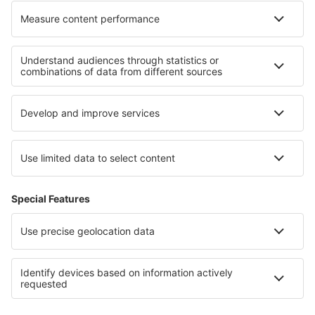
Felhasználási feltételek
Foglalásaim
Adatvédelmi Irányelvek
Segítség és kapcsolat
Országok
Nemzetközi weboldalak
eSky.eu
eSky.com
eDestinos.com