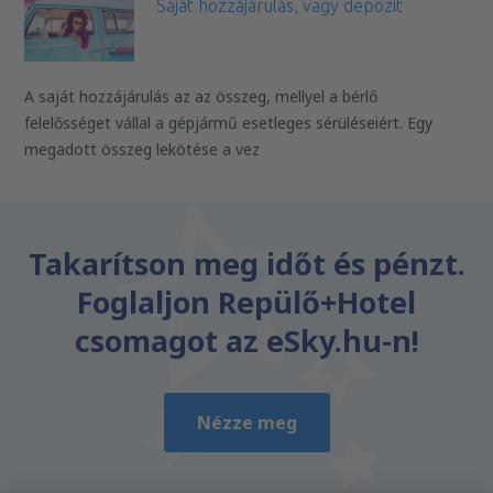
Saját hozzájárulás, vagy depozit
A saját hozzájárulás az az összeg, mellyel a bérlő
felelősséget vállal a gépjármű esetleges sérüléseiért. Egy
megadott összeg lekötése a vez
Takarítson meg időt és pénzt.
Foglaljon Repülő+Hotel
csomagot az eSky.hu-n!
Nézze meg