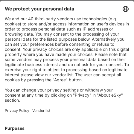
Töltse le az alkalmazásunkat
és tervezze
meg az útjait kényelmesen
Tervezze meg az utazást
Repülőjegy
Városlátogatások
Nyaralás