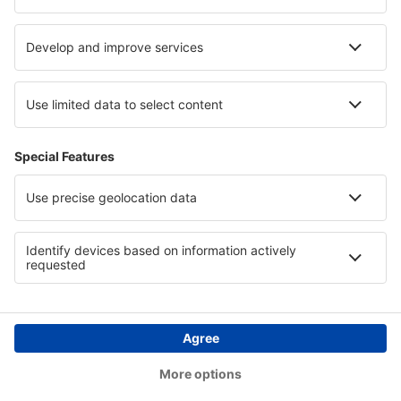
Segítség és kapcsolat
Országok
Nemzetközi weboldalak
eSky.eu
eSky.com
eDestinos.com
Copyright © eSky.hu Minden jog fenntartva.