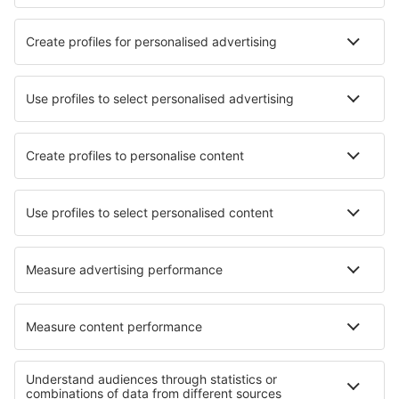
Látnivalók
Sportesemények
Tudjon meg többet
Legalacsonyabb ár garancia
Légitársaságok
Ryanair
Wizz Air
Lufthansa
Eurowings
easyJet
eSky
Felhasználási feltételek
Foglalásaim
Adatvédelmi Irányelvek