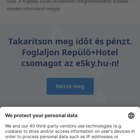
után. A foglalás során részletesen megismerkedhet ezekkel –
minden információ megta
Takarítson meg időt és pénzt.
Foglaljon Repülő+Hotel
csomagot az eSky.hu-n!
Nézze meg