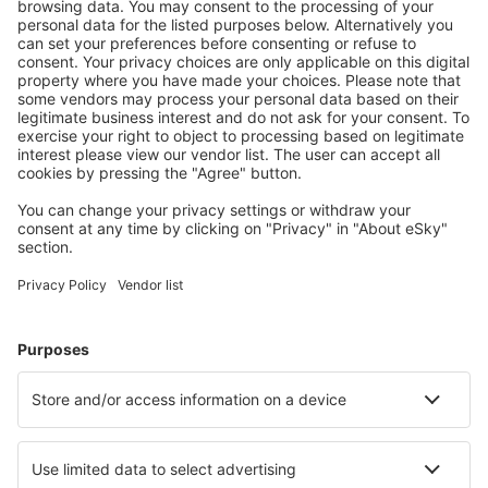
Töltse le az alkalmazásunkat
és tervezze
meg az útjait kényelmesen
Tervezze meg az utazást
Repülőjegy
Városlátogatások
Nyaralás
Szállás
Repülő+Hotel
Hotelek
Transzferek