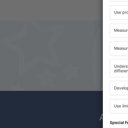
A hírl