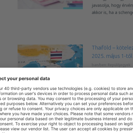
javasolja, hogy érvén
akkor is, ha a scheng
Thaiföld – kötele
2025. május 1-től
ban/ben:
Repülőjegyek
2025. május 1-től a t
Thailand Digital Arriv
kitöltésének kötelez
Új szabályok a Za
ben – összefoglal