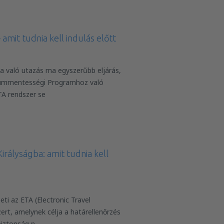
amit tudnia kell indulás előtt
a való utazás ma egyszerűbb eljárás,
zummentességi Programhoz való
TA rendszer se
irályságba: amit tudnia kell
ti az ETA (Electronic Travel
ert, amelynek célja a határellenőrzés
biztonság n