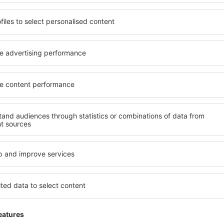
Takarítson meg időt és p
Foglaljon Repülő+Hotel 
az eSky.hu-n!
Nézze meg
evélre feliratkozók többet 