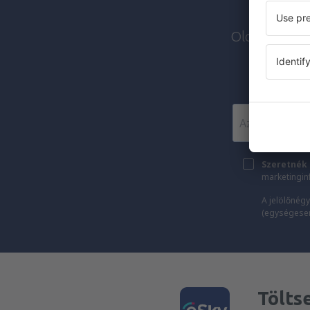
Olcsó járato
Szeretnék 
marketingin
A jelölőnégy
(egységesen)
Tölts