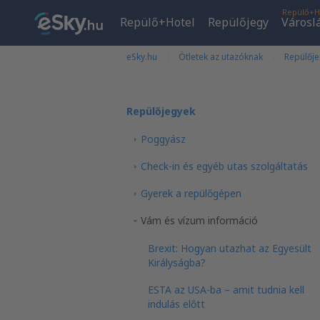
Repülő+H
Repülő+Hotel
Repülőjegy
Városl
eSky.hu
Ötletek az utazóknak
Repülőj
Repülőjegyek
Poggyász
Check-in és egyéb utas szolgáltatás
Gyerek a repülőgépen
Vám és vízum információ
Brexit: Hogyan utazhat az Egyesült
Királyságba?
ESTA az USA-ba – amit tudnia kell
indulás előtt