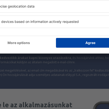
kevesebbért
k, városlátogatás, nyaralás – kapjon egyedi utazás
mindenki más előtt.
Csak a legjobbakat küldjük, az utazók becsszavára
Ira
kedvezőbb árakat kapni bizonyos utazásokra,
és hozzájárulok ahhoz, hog
formációkat küldjön az általam megadott e-mail-címre.
zet megjelölésével, az email cím megadásával és az „Iratkozzon fel” kiválasztá
 Ön hozzájárulását adja személyes adatainak eSky.pl S.A., regisztrált irodája
e le az alkalmazásunkat