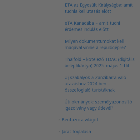
ETA az Egyesült Királyságba: amit
tudnia kell utazás előtt
eTA Kanadába – amit tudni
érdemes indulás előtt
Milyen dokumentumokat kell
magával vinnie a repülőgépre?
Thaiföld – kötelező TDAC (digitális
belépőkártya) 2025. május 1-től
Új szabályok a Zanzibárra való
utazáshoz 2024-ben –
összefoglaló turistáknak
Úti okmányok: személyazonosító
igazolvány vagy útlevél?
Beutazni a világot
Járat foglalása