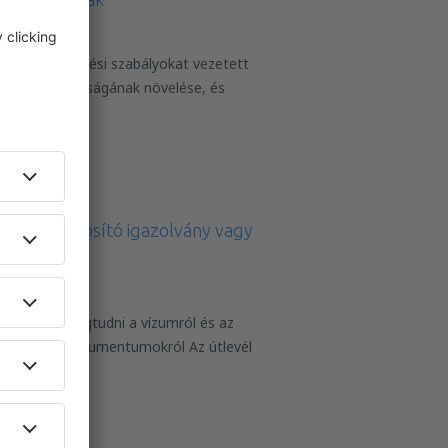
zibár új belépési szabályokat vezetett
 utazók biztonságának növelése, és
elem nyú
emélyazonosító igazolvány vagy
öbbet akar megtudni a vízumról és az
ért egyéb dokumentumokról Az útlevél
ó ig