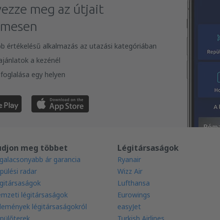
vezze meg az útjait
lmesen
bb értékelésű alkalmazás az utazási kategóriában
 ajánlatok a kezénél
foglalása egy helyen
udjon meg többet
Légitársaságok
galacsonyabb ár garancia
Ryanair
pülési radar
Wizz Air
gitársaságok
Lufthansa
mzeti légitársaságok
Eurowings
lemények légitársaságokról
easyJet
pülőterek
Turkish Airlines