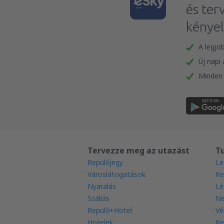
és ter
kénye
A legjo
Új napi
Minden 
Tervezze meg az utazást
T
Repülőjegy
Le
Városlátogatások
Re
Nyaralás
Lé
Szállás
Ne
Repülő+Hotel
Vé
Hotelek
Re