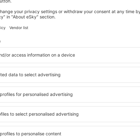
ban/ben:
Repülőjegyek
2024 októberétől Zan
be, amelyek célja az
átfogó egészségvéd
Úti okmányok: sz
útlevél?
ban/ben:
Repülőjegyek
Kattintson ide, ha t
egyes országokban k
és a személyazonosít