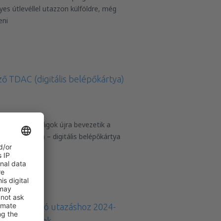
yes útlevéllel utazzon külföldre, még
eni
ző TDAC (digitális belépőkártya)
haiföldi hatóságok újra bevezetik a
al Card (TDAC) – digitális belépőkártya
e
nzibárra való utazáshoz 2024-
ó turistáknak