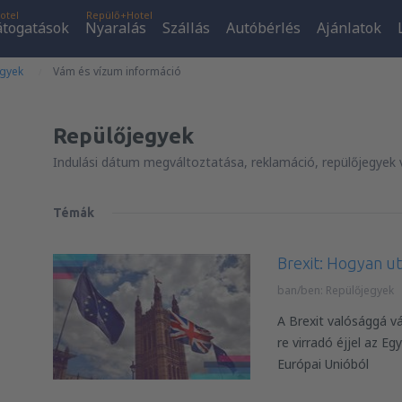
otel
Repülő+Hotel
átogatások
Nyaralás
Szállás
Autóbérlés
Ajánlatok
egyek
Vám és vízum információ
Repülőjegyek
Indulási dátum megváltoztatása, reklamáció, repülőjegyek 
Témák
Brexit: Hogyan ut
ban/ben:
Repülőjegyek
A Brexit valósággá vá
re virradó éjjel az Eg
Európai Unióból