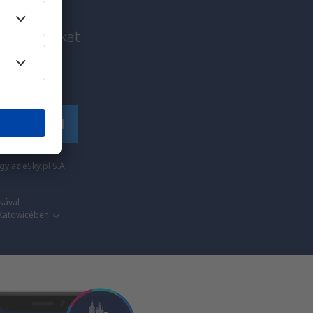
i ajánlatokat
!
tkozzon fel
y az eSky.pl S.A.
sával
 Katowicében​