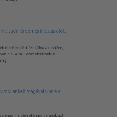
mit tudni érdemes indulás előtt
 ötlet! Mielőtt felszállna a repülőre,
 van-e eTA-ra – azaz elektronikus
z eg
mokat kell magával vinnie a
sztérium minden állampolgárának azt