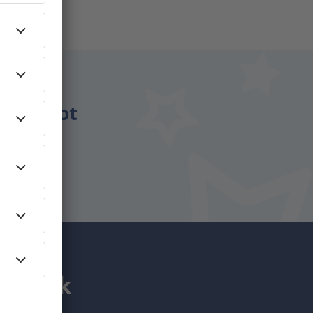
énzt.
csomagot
utaznak