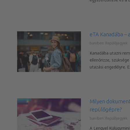
eTA Kanadába – a
ban/ben:
Repülőjegyek
Kanadába utazni remek
ellenőrizze, szüksége
utazási engedélyre. E
Milyen dokumentu
repülőgépre?
ban/ben:
Repülőjegyek
A Lengyel Külügymini