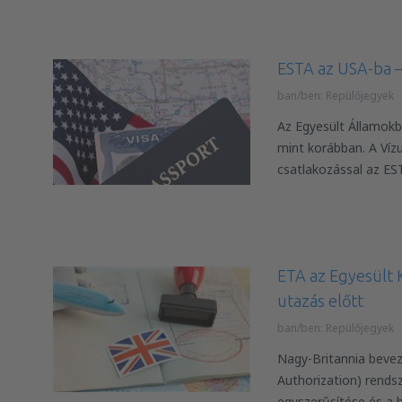
ESTA az USA-ba – 
ban/ben:
Repülőjegyek
Az Egyesült Államokb
mint korábban. A Ví
csatlakozással az ES
ETA az Egyesült K
utazás előtt
ban/ben:
Repülőjegyek
Nagy-Britannia beveze
Authorization) rendsz
egyszerűsítése és a 