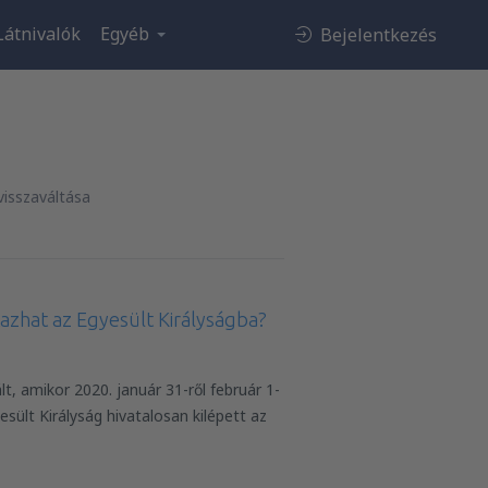
Látnivalók
Egyéb
Bejelentkezés
visszaváltása
azhat az Egyesült Királyságba?
lt, amikor 2020. január 31-ről február 1-
yesült Királyság hivatalosan kilépett az