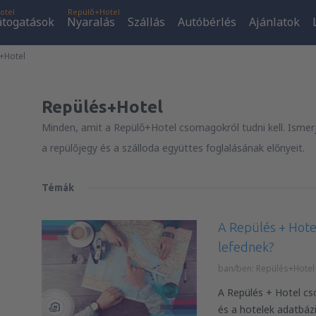
otel
Repülő+Hotel
átogatások
Nyaralás
Szállás
Autóbérlés
Ajánlatok
+Hotel
Repülés+Hotel
Minden, amit a Repülő+Hotel csomagokról tudni kell. Ismer
a repülőjegy és a szálloda együttes foglalásának előnyeit.
Témák
A Repülés + Hote
lefednek?
ban/ben:
Repülés+Hotel
A Repülés + Hotel cs
és a hotelek adatbázi