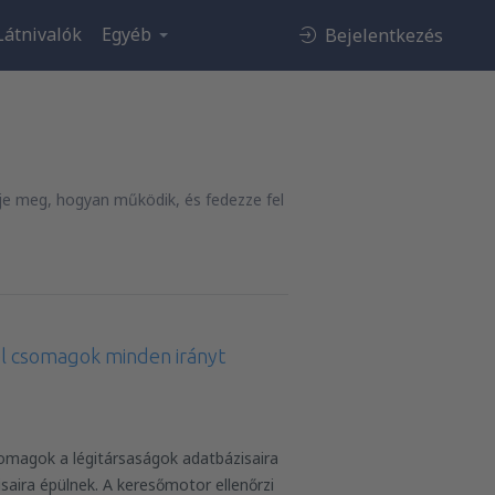
Látnivalók
Egyéb
Bejelentkezés
je meg, hogyan működik, és fedezze fel
l csomagok minden irányt
omagok a légitársaságok adatbázisaira
saira épülnek. A keresőmotor ellenőrzi