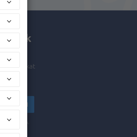
utaznak
i ajánlatokat
!
tkozzon fel
y az eSky.pl S.A.