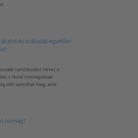
et
járatot és szállodát egyetlen
en?
sszabb tartózkodást tervez a
ülés + Hotel csomagoknak
eg időt spórolhat meg, amit
el csomag?