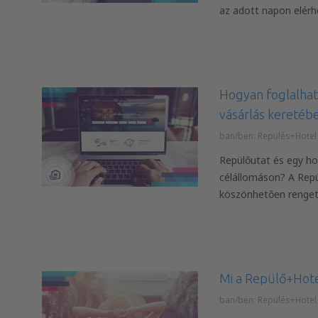
az adott napon elérh
Hogyan foglalhat 
vásárlás keretéb
ban/ben:
Repülés+Hotel
Repülőutat és egy ho
célállomáson? A Rep
köszönhetően renget
Mi a Repülő+Hot
ban/ben:
Repülés+Hotel