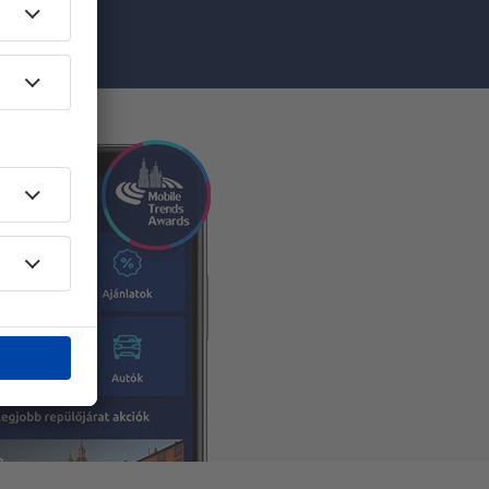
sával
 Katowicében​