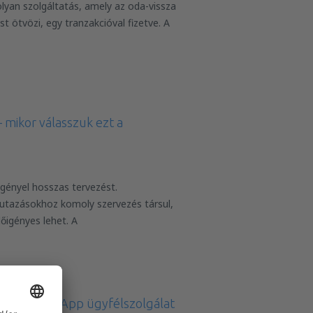
lyan szolgáltatás, amely az oda-vissza
st ötvözi, egy tranzakcióval fizetve. A
 mikor válasszuk ezt a
gényel hosszas tervezést.
utazásokhoz komoly szervezés társul,
őigényes lehet. A
-tól: WhatsApp ügyfélszolgálat