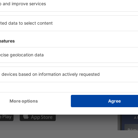
zet megjelölésével, az email cím megadásával és az „Iratkozzon fel” kiválasztá
 Ön hozzájárulását adja személyes adatainak eSky.pl S.A., regisztrált irodája
e le az alkalmazásunkat
vezze meg az útjait
lmesen
bb értékelésű alkalmazás az utazási kategóriában
 ajánlatok a kezénél
foglalása egy helyen