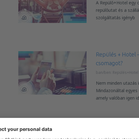
A Repülő+Hotel egy o
repülőutat és a szállá
szolgáltatás igényb
Repülés + Hotel –
csomagot?
ban/ben:
Repülés+Hotel
Nem minden utazás i
Mindazonáltal egyes 
amely valóban igen id
Újdonság az eSky