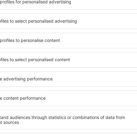
evélre feliratkozók többet 
kevesebbért
k, városlátogatás, nyaralás – kapjon egyedi utazás
mindenki más előtt.
Csak a legjobbakat küldjük, az utazók becsszavára
Ira
kedvezőbb árakat kapni bizonyos utazásokra,
és hozzájárulok ahhoz, hog
formációkat küldjön az általam megadott e-mail-címre.