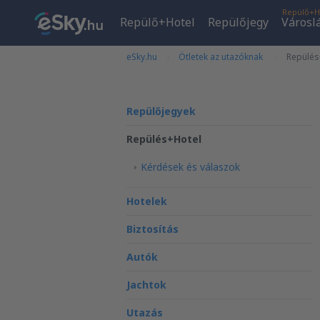
Repülő+H
Repülő+Hotel
Repülőjegy
Városl
eSky.hu
Ötletek az utazóknak
Repülés
Repülőjegyek
Repülés+Hotel
Kérdések és válaszok
Hotelek
Biztosítás
Autók
Jachtok
Utazás