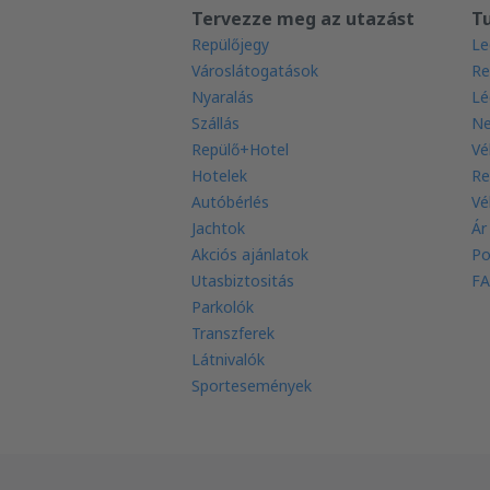
Tervezze meg az utazást
T
Repülőjegy
Le
Városlátogatások
Re
Nyaralás
Lé
Szállás
Ne
Repülő+Hotel
Vé
Hotelek
Re
Autóbérlés
Vé
Jachtok
Ár
Akciós ajánlatok
Po
Utasbiztositás
FA
Parkolók
Transzferek
Látnivalók
Sportesemények