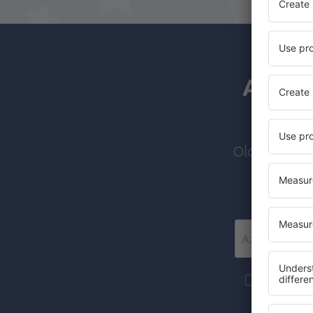
A hírl
Olcsó járato
Szeretnék 
marketingin