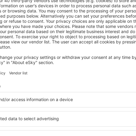
– mindig, amikor
ban/ben:
Repülés+Hotel
Képzelje el: a repülő
kérdése a foglalásáva
világos segítség
Takarítson meg időt és p
Foglaljon Repülő+Hotel 
az eSky.hu-n!
Nézze meg