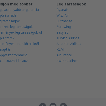
udjon meg többet
Légitársaságok
galacsonyabb ár garancia
Ryanair
pülési radar
Wizz Air
gitársaságok
Lufthansa
mzeti légitársaságok
Eurowings
lemények légitársaságokról
easyJet
pülőterek
Turkish Airlines
lemények - repülőterekről
Austrian Airlines
 naptár
KLM
ggyászinformáció
Air France
Q - Utazási kalauz
SWISS Airlines