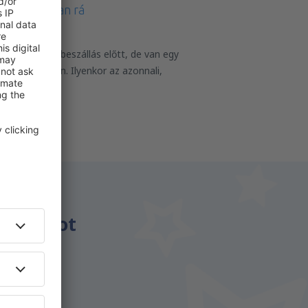
 szüksége van rá
téren van, épp beszállás előtt, de van egy
l kapcsolatban. Ilyenkor az azonnali,
énzt.
csomagot