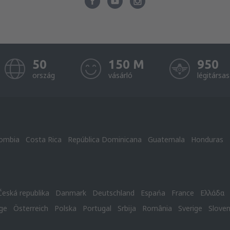
50
150 M
950
ország
vásárló
légitársa
ombia
Costa Rica
República Dominicana
Guatemala
Honduras
Česká republika
Danmark
Deutschland
Espańa
France
Ελλάδα
ge
Österreich
Polska
Portugal
Srbija
România
Sverige
Slove