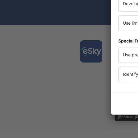
A jelölőnégy
(egységesen)
Tölts
és ter
kénye
A legjo
Új napi
Minden 