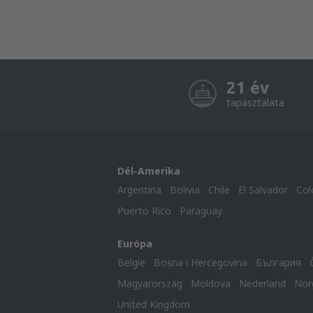
21 év
tapasztalata
Dél-Amerika
Argentina
Bolivia
Chile
El Salvador
Col
Puerto Rico
Paraguay
Európa
België
Bosna i Hercegovina
България
Magyarország
Moldova
Nederland
Nor
United Kingdom