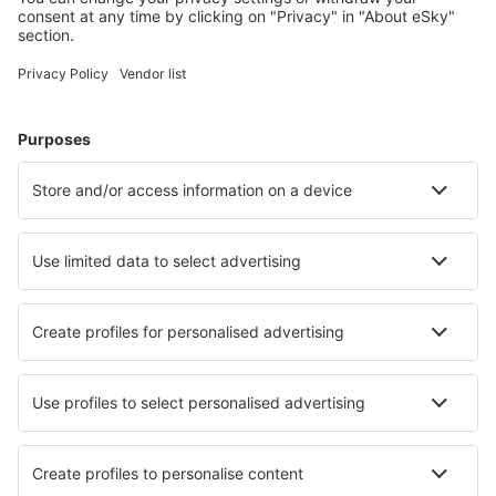
Tervezze meg az utazást
Repülőjegy
Városlátogatások
Nyaralás
Szállás
Repülő+Hotel
Hotelek
Transzferek
Látnivalók
Sportesemények
Tudjon meg többet
Legalacsonyabb ár garancia
Légitársaságok
Ryanair