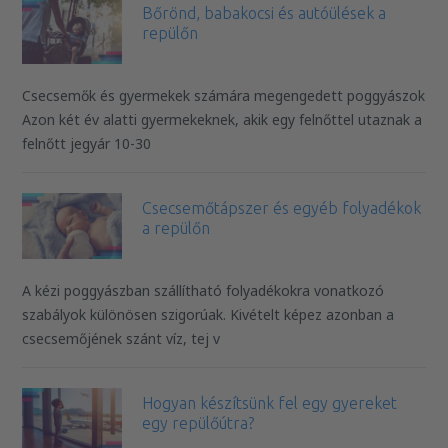
Bőrönd, babakocsi és autóülések a
repülőn
Csecsemők és gyermekek számára megengedett poggyászok
Azon két év alatti gyermekeknek, akik egy felnőttel utaznak a
felnőtt jegyár 10-30
Csecsemőtápszer és egyéb folyadékok
a repülőn
A kézi poggyászban szállítható folyadékokra vonatkozó
szabályok különösen szigorúak. Kivételt képez azonban a
csecsemőjének szánt víz, tej v
Hogyan készítsünk fel egy gyereket
egy repülőútra?