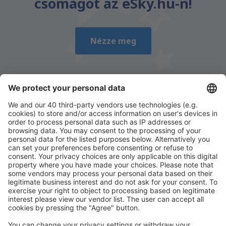
csomagot az eSky.hu-n!
Nézze meg
Töltse le az alkalmazásunkat
és tervezze
meg az útjait kényelmesen