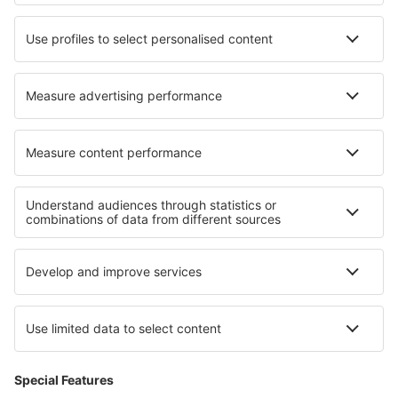
Wizz Air
Lufthansa
Eurowings
easyJet
eSky
Felhasználási feltételek
Foglalásaim
Adatvédelmi Irányelvek
Segítség és kapcsolat
Országok