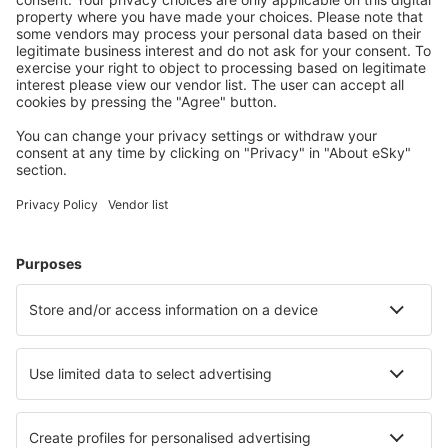
meg az útjait kényelmesen
Tervezze meg az utazást
Repülőjegy
Városlátogatások
Nyaralás
Szállás
Repülő+Hotel
Hotelek
Transzferek
Látnivalók
Sportesemények