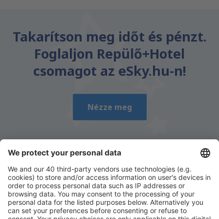
Takarítson meg időt és pénzt.
Foglaljon Repülő+Hotel
csomagot az eSky.hu-n!
Nézze meg
Töltse le az alkalmazásunkat
és tervezze