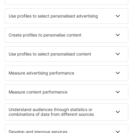
Tudjon meg többet
Legalacsonyabb ár garancia
Légitársaságok
Ryanair
Wizz Air
Lufthansa
Eurowings
easyJet
eSky
Felhasználási feltételek
Foglalásaim
Adatvédelmi Irányelvek
Segítség és kapcsolat