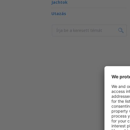
Jachtok
Utazás