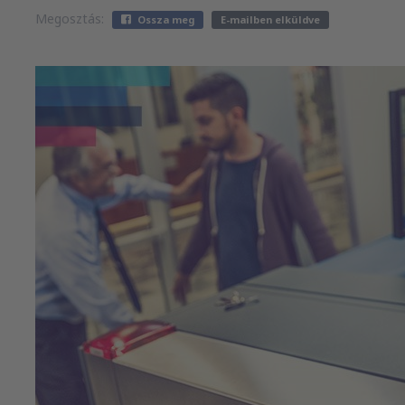
Megosztás:
Ossza meg
E-mailben elküldve