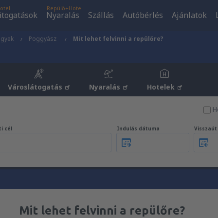
otel
Repülő+Hotel
átogatások
Nyaralás
Szállás
Autóbérlés
Ajánlatok
egyek
Poggyász
Mit lehet felvinni a repülőre?
Városlátogatás
Nyaralás
Hotelek
H
i cél
Indulás dátuma
Visszaú
Mit lehet felvinni a repülőre?