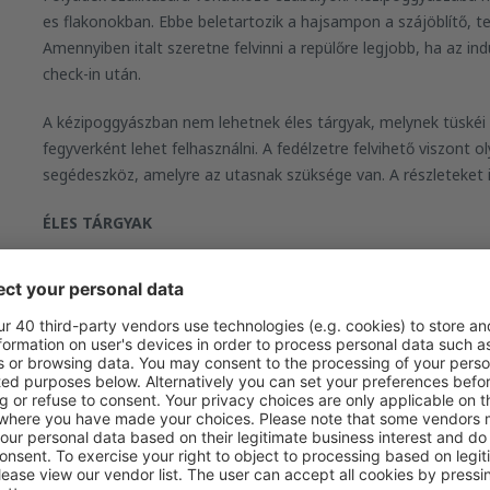
es flakonokban. Ebbe beletartozik a hajsampon a szájöblítő, te
Amennyiben italt szeretne felvinni a repülőre legjobb, ha az i
check-in után.
A kézipoggyászban nem lehetnek éles tárgyak, melynek tüskéi
fegyverként lehet felhasználni. A fedélzetre felvihető viszont 
segédeszköz, amelyre az utasnak szüksége van. A részleteket i
ÉLES TÁRGYAK
tárgy típusa
Borotva és borotvapenge csomagolatlanul