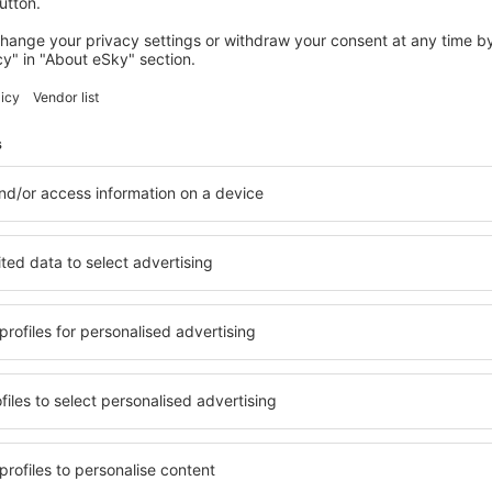
Magas sarkú cipő
Körömvágó csipesz
Kötőtű és horgolótű kézimunkához
Borotvák és borotvapengék
Egyszer használatos borotvák