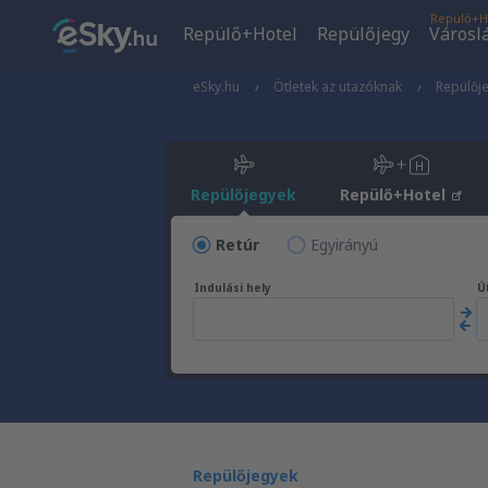
Repülő+H
Repülő+Hotel
Repülőjegy
Városl
eSky.hu
Ötletek az utazóknak
Repülőj
Repülőjegyek
Repülő+Hotel
Retúr
Egyirányú
Indulási hely
Út
Repülőjegyek