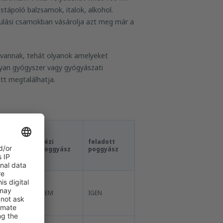
stápoló balzsamok, italok, alkohol.
ndulási csarnokban vásárolja azt meg már a
 vannak, tehát olyanok amelyeket
olyan gyógyszer vagy gyógyászati
tt megtalálhatja.
kézi
feladott
poggyász
poggyász
NEM
IGEN