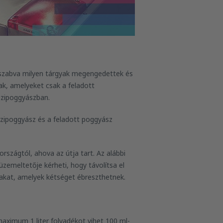
 szabva milyen tárgyak megengedettek és
ak, amelyeket csak a feladott
kézipoggyászban.
ézipoggyász és a feladott poggyász
rszágtól, ahova az útja tart. Az alábbi
 üzemeltetője kérheti, hogy távolítsa el
yakat, amelyek kétséget ébreszthetnek.
aximum 1 liter folyadékot vihet 100 ml-