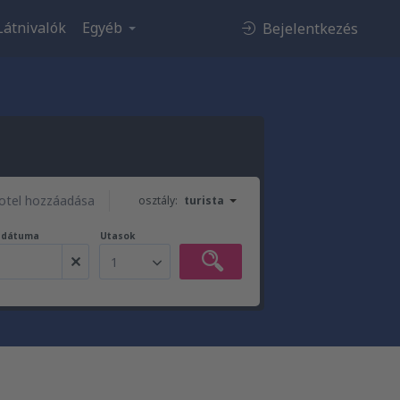
Látnivalók
Egyéb
Bejelentkezés
otel hozzáadása
osztály:
turista
t dátuma
Utasok
1