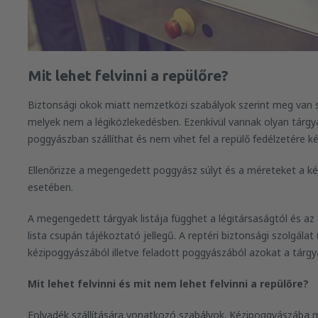
Mit lehet felvinni a repülőre?
Biztonsági okok miatt nemzetközi szabályok szerint meg van
melyek nem a légiközlekedésben. Ezenkívül vannak olyan tárgy
poggyászban szállíthat és nem vihet fel a repülő fedélzetére 
Ellenőrizze a megengedett poggyász súlyt és a méreteket a k
esetében.
A megengedett tárgyak listája függhet a légitársaságtól és az o
lista csupán tájékoztató jellegű. A reptéri biztonsági szolgálat
kézipoggyászából illetve feladott poggyászából azokat a tárg
Mit lehet felvinni és mit nem lehet felvinni a repülőre?
Folyadék szállítására vonatkozó szabályok. Kézipoggyászába m