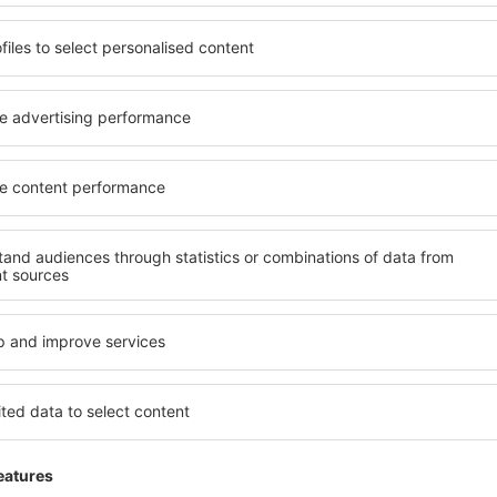
Kések, ollók
Szikék
Fecskendők és tűk
Jégcsákány, dugóhúzó
Fejsze