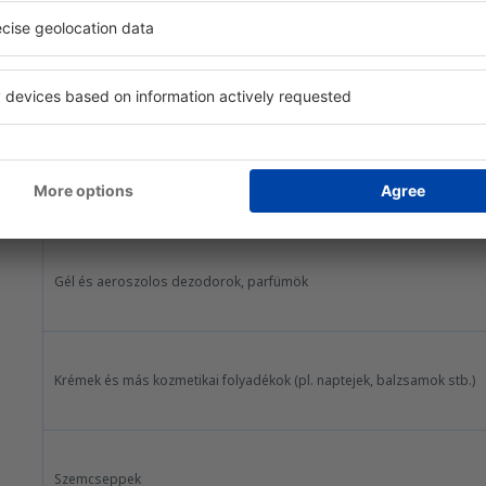
KOZMETIKAI CIKKEK ÉS GYÓGYSZEREK
tárgy típusa
Gél és aeroszolos dezodorok, parfümök
Krémek és más kozmetikai folyadékok (pl. naptejek, balzsamok stb.)
Szemcseppek