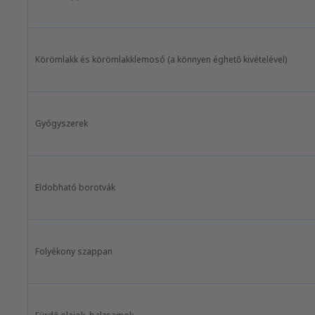
Körömlakk és körömlakklemosó (a könnyen éghető kivételével)
Gyógyszerek
Eldobható borotvák
Folyékony szappan