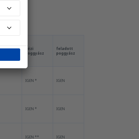
kézi
feladott
poggyász
poggyász
IGEN *
IGEN
IGEN *
IGEN
IGEN **
IGEN