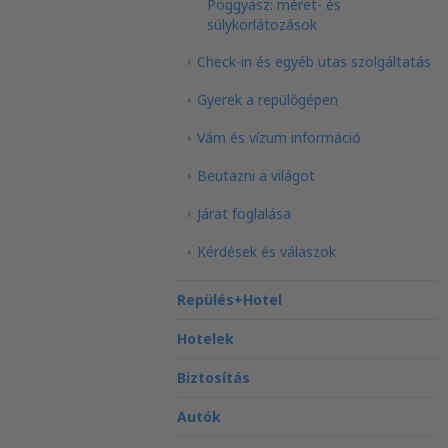
Poggyász: méret- és
súlykorlátozások
Check-in és egyéb utas szolgáltatás
Gyerek a repülőgépen
Vám és vízum információ
Beutazni a világot
Járat foglalása
Kérdések és válaszok
Repülés+Hotel
Hotelek
Biztosítás
Autók