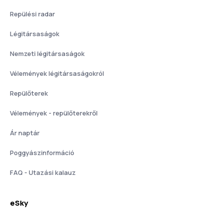
Repülési radar
Légitársaságok
Nemzeti légitársaságok
Vélemények légitársaságokról
Repülőterek
Vélemények - repülőterekről
Ár naptár
Poggyászinformáció
FAQ - Utazási kalauz
eSky