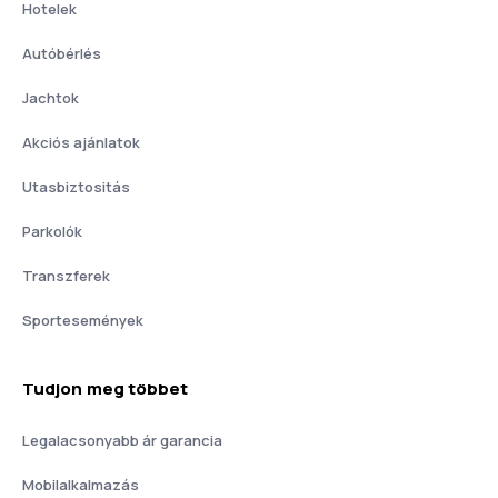
Hotelek
Autóbérlés
Jachtok
Akciós ajánlatok
Utasbiztositás
Parkolók
Transzferek
Sportesemények
Tudjon meg többet
Legalacsonyabb ár garancia
Mobilalkalmazás