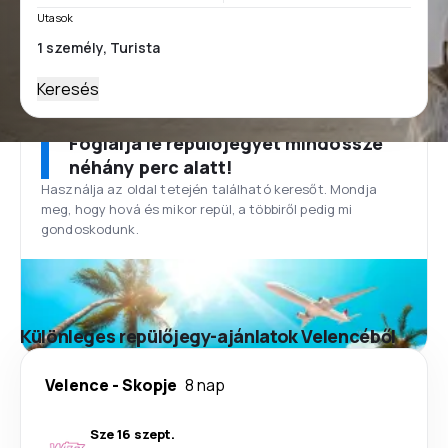
Utasok
Keresés
Foglalja le repülőjegyét mindössze
néhány perc alatt!
Használja az oldal tetején található keresőt. Mondja
meg, hogy hová és mikor repül, a többiről pedig mi
gondoskodunk.
Különleges repülőjegy-ajánlatok Velencéből
Velence
-
Skopje
8 nap
Sze 16 szept.