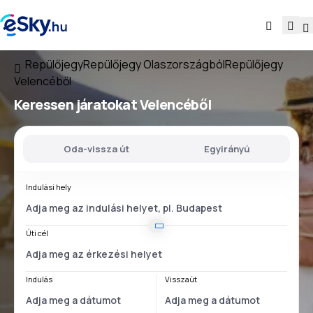
Repülőjegy
Repülőjegy Olaszországból
Repülőjegy
Velencéből
Keressen járatokat
Velencéből
Oda-vissza út
Egyirányú
Indulási hely
Úti cél
Indulás
Visszaút