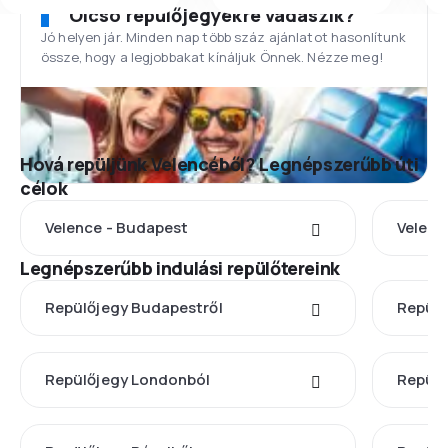
Olcsó repülőjegyekre vadászik?
Jó helyen jár. Minden nap több száz ajánlatot hasonlítunk
össze, hogy a legjobbakat kínáljuk Önnek. Nézze meg!
Hová repüljünk Velencéből? Legnépszerűbb úti
célok
Velence - Budapest
Velenc
Legnépszerűbb indulási repülőtereink
Repülőjegy Budapestről
Repülő
Repülőjegy Londonból
Repülő