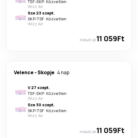
TSF
-
SKP
·
Közvetlen
Wizz Air
Sze 23 szept.
SKP
-
TSF
·
Közvetlen
Wizz Air
11 059Ft
induló ár
Velence
-
Skopje
4 nap
V 27 szept.
TSF
-
SKP
·
Közvetlen
Wizz Air
Sze 30 szept.
SKP
-
TSF
·
Közvetlen
Wizz Air
11 059Ft
induló ár