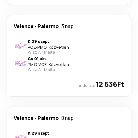
Velence
-
Palermo
3 nap
K 29 szept.
VCE
-
PMO
·
Közvetlen
Wizz Air Malta
Cs 01 okt.
PMO
-
VCE
·
Közvetlen
Wizz Air Malta
12 636Ft
induló ár
Velence
-
Palermo
8 nap
K 29 szept.