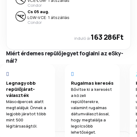
VCE
-
LGW
·
1 átszállás
Condor
Cs 05 aug.
LGW
-
VCE
·
1 átszállás
Condor
163 286Ft
induló ár
Miért érdemes repülőjegyet foglalni az eSky-
nál?
Legnagyobb
Rugalmas keresés
repülőjárat-
Bővítse ki a keresést
választék
a közeli
Másodpercek alatt
repülőterekre,
megtaláljuk Önnek a
valamint rugalmas
legjobb járatot több
dátumválasztással,
mint 500
hogy megtalálja a
légitársaságtól.
legolcsóbb
lehetőséget.