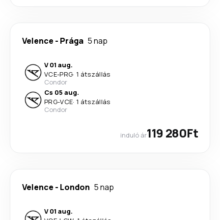
Velence
-
Prága
5 nap
V 01 aug.
VCE
-
PRG
·
1 átszállás
Condor
Cs 05 aug.
PRG
-
VCE
·
1 átszállás
Condor
119 280Ft
induló ár
Velence
-
London
5 nap
V 01 aug.