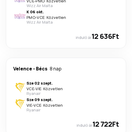
VCE
-
PMO
·
Közvetlen
Wizz Air Malta
K 06 okt.
PMO
-
VCE
·
Közvetlen
Wizz Air Malta
12 636Ft
induló ár
Velence
-
Bécs
8 nap
Sze 02 szept.
VCE
-
VIE
·
Közvetlen
Ryanair
Sze 09 szept.
VIE
-
VCE
·
Közvetlen
Ryanair
12 722Ft
induló ár