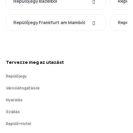
Repülőjegy Bázelből
Repülő
Repülőjegy Frankfurt am Mainból
Repülő
Tervezze meg az utazást
Repülőjegy
Városlátogatások
Nyaralás
Szállás
Repülő+Hotel