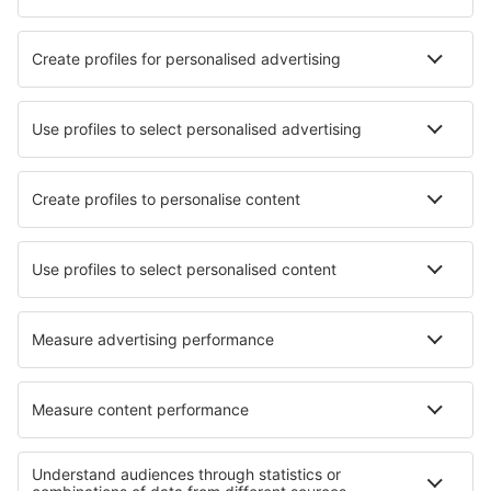
Látnivalók
Sportesemények
Tudjon meg többet
Legalacsonyabb ár garancia
Légitársaságok
Ryanair
Wizz Air
Lufthansa
Eurowings
easyJet
eSky
Felhasználási feltételek
Foglalásaim
Adatvédelmi Irányelvek