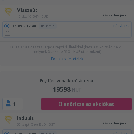
Visszaút
Közvetlen járat
13 okt. (K)
BGY - BUD
16:05
17:40
Részletek
1h 35min
Teljes ár az összes jegyre reptéri illetékkel (kezelési költség nélkül,
melynek összege
5101
HUF
utasonként)
Foglalási feltételek
Egy főre vonatkozó ár retúr:
19598
HUF
1
Ellenőrizze az akciókat
Indulás
Közvetlen járat
30 szept. (Sze)
BUD - BGY
06:20
08:00
Részletek