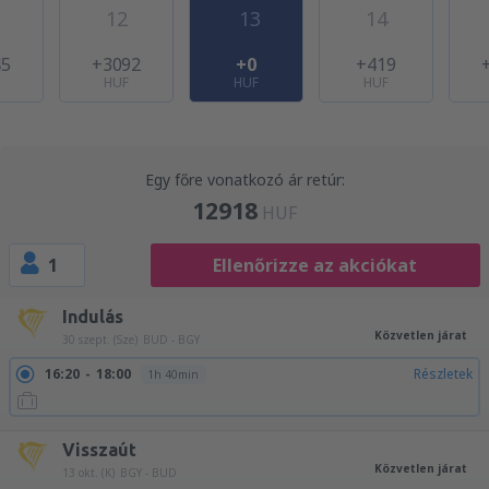
12
13
14
45
+3092
+0
+419
HUF
HUF
HUF
Egy főre vonatkozó ár retúr:
12918
HUF
1
Ellenőrizze az akciókat
Indulás
Közvetlen járat
30 szept. (Sze)
BUD - BGY
16:20
18:00
Részletek
1h 40min
Visszaút
Közvetlen járat
13 okt. (K)
BGY - BUD