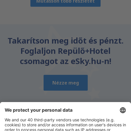
Mutasson több részletet
Takarítson meg időt és pénzt.
Foglaljon Repülő+Hotel
csomagot az eSky.hu-n!
Nézze meg