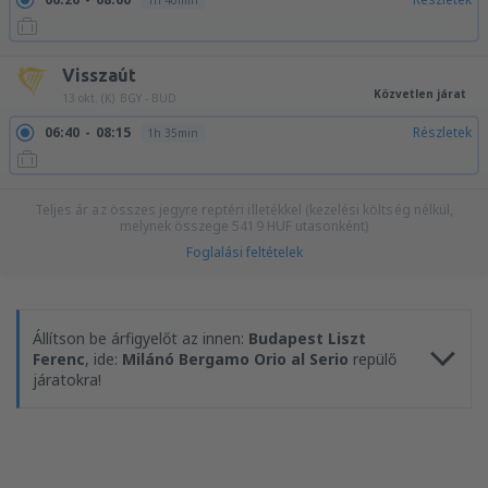
1h 40min
Visszaút
Közvetlen járat
13 okt. (K)
BGY - BUD
06:40
08:15
Részletek
1h 35min
Teljes ár az összes jegyre reptéri illetékkel (kezelési költség nélkül,
melynek összege
5419
HUF
utasonként)
Foglalási feltételek
Állítson be árfigyelőt az innen:
Budapest Liszt
Ferenc
, ide:
Milánó Bergamo Orio al Serio
repülő
járatokra!