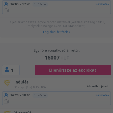
16:05
17:40
Részletek
1h 35min
Teljes ár az összes jegyre reptéri illetékkel (kezelési költség nélkül,
melynek összege
4728
HUF
utasonként)
Foglalási feltételek
Egy főre vonatkozó ár retúr:
16007
HUF
1
Ellenőrizze az akciókat
Indulás
Közvetlen járat
30 szept. (Sze)
BUD - BGY
16:20
18:00
Részletek
1h 40min
Visszaút