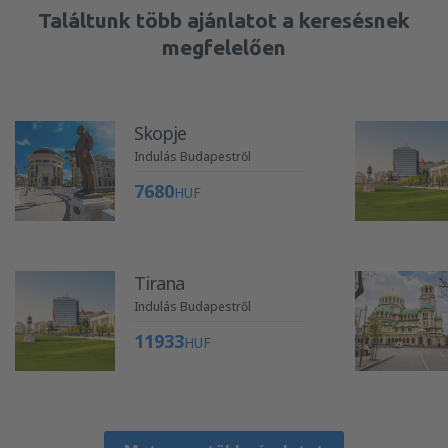
Találtunk több ajánlatot a keresésnek
megfelelően
Skopje
Indulás Budapestről
7680
HUF
Tirana
Indulás Budapestről
11933
HUF