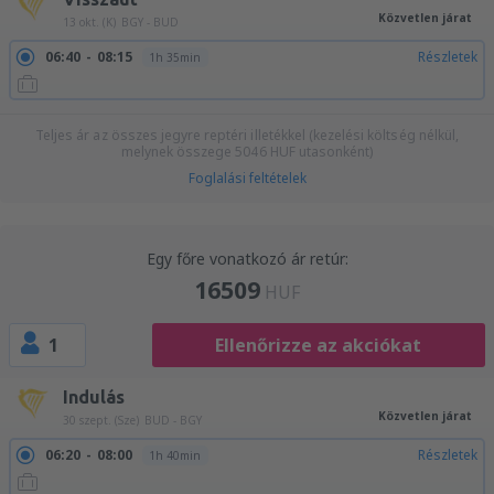
Közvetlen járat
13 okt. (K)
BGY - BUD
06:40
08:15
Részletek
1h 35min
Teljes ár az összes jegyre reptéri illetékkel (kezelési költség nélkül,
melynek összege
5046
HUF
utasonként)
Foglalási feltételek
Egy főre vonatkozó ár retúr:
16509
HUF
1
Ellenőrizze az akciókat
Indulás
Közvetlen járat
30 szept. (Sze)
BUD - BGY
06:20
08:00
Részletek
1h 40min