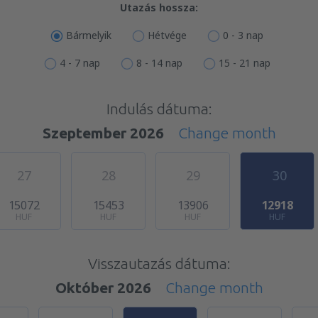
Utazás hossza:
Bármelyik
Hétvége
0 - 3 nap
4 - 7 nap
8 - 14 nap
15 - 21 nap
Indulás dátuma:
Szeptember 2026
Change month
27
28
29
30
15072
15453
13906
12918
HUF
HUF
HUF
HUF
Visszautazás dátuma:
Október 2026
Change month