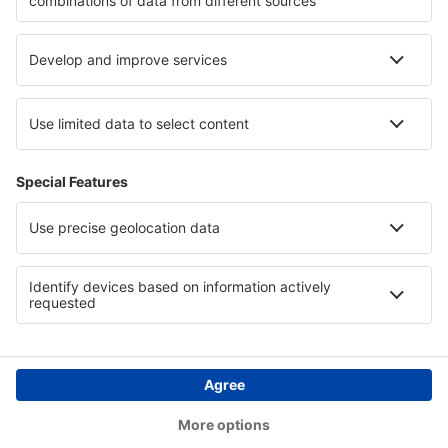
Segítség és kapcsolat
Országok
Nemzetközi weboldalak
eSky.eu
eSky.com
eDestinos.com
Copyright © eSky.hu Minden jog fenntartva.