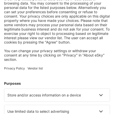
Töltse le az alkalmazásunkat
és tervezze
meg az útjait kényelmesen
Tervezze meg az utazást
Repülőjegy
Városlátogatások
Nyaralás
Szállás
Repülő+Hotel
Hotelek
Transzferek