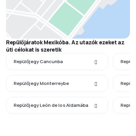
Repülőjáratok Mexikóba. Az utazók ezeket az
úti célokat is szeretik
Repülőjegy Cancunba
Repülő
Repülőjegy Monterreybe
Repülő
Repülőjegy León de los Aldamába
Repülő