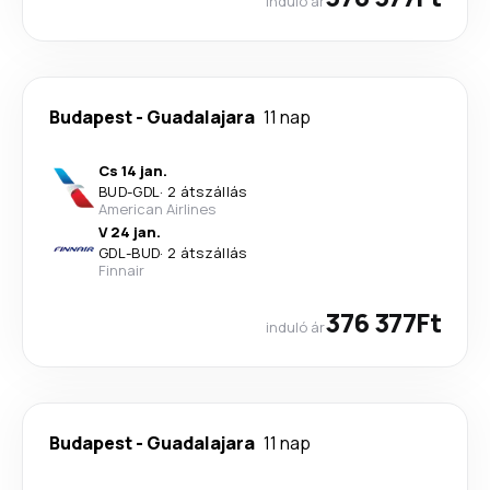
induló ár
Budapest
-
Guadalajara
11 nap
Cs 14 jan.
BUD
-
GDL
·
2 átszállás
American Airlines
V 24 jan.
GDL
-
BUD
·
2 átszállás
Finnair
376 377Ft
induló ár
Budapest
-
Guadalajara
11 nap