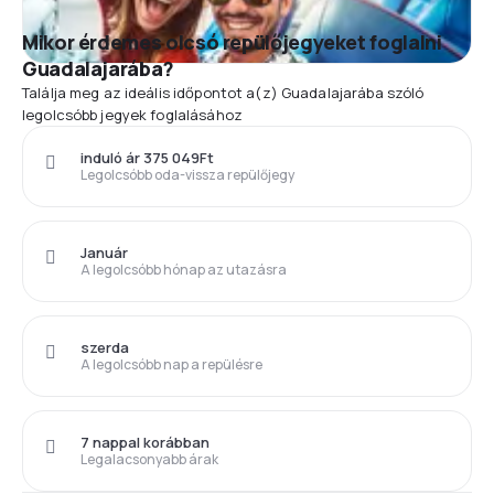
Mikor érdemes olcsó repülőjegyeket foglalni
Guadalajarába?
Találja meg az ideális időpontot a(z) Guadalajarába szóló
legolcsóbb jegyek foglalásához
induló ár 375 049Ft
Legolcsóbb oda-vissza repülőjegy
Január
A legolcsóbb hónap az utazásra
szerda
A legolcsóbb nap a repülésre
7 nappal korábban
Legalacsonyabb árak