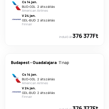
Cs 14 jan.
BUD
-
GDL
·
2 átszállás
American Airlines
V 24 jan.
GDL
-
BUD
·
2 átszállás
Finnair
376 377Ft
induló ár
Budapest
-
Guadalajara
11 nap
Cs 14 jan.
BUD
-
GDL
·
2 átszállás
American Airlines
V 24 jan.
GDL
-
BUD
·
2 átszállás
Finnair
376 377Ft