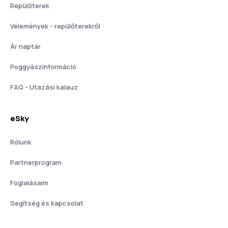
Repülőterek
Vélemények - repülőterekről
Ár naptár
Poggyászinformáció
FAQ - Utazási kalauz
eSky
Rólunk
Partnerprogram
Foglalásaim
Segítség és kapcsolat