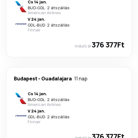
Cs 14 jan.
BUD
-
GDL
·
2 átszállás
American Airlines
V 24 jan.
GDL
-
BUD
·
2 átszállás
Finnair
376 377Ft
induló ár
Budapest
-
Guadalajara
11 nap
Cs 14 jan.
BUD
-
GDL
·
2 átszállás
American Airlines
V 24 jan.
GDL
-
BUD
·
2 átszállás
Finnair
376 377Ft
induló ár