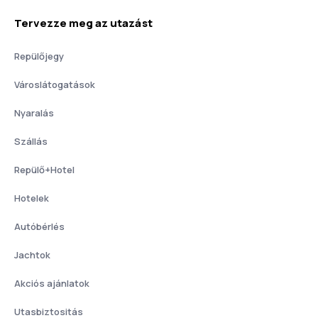
Tervezze meg az utazást
Repülőjegy
Városlátogatások
Nyaralás
Szállás
Repülő+Hotel
Hotelek
Autóbérlés
Jachtok
Akciós ajánlatok
Utasbiztositás