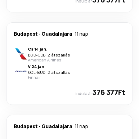
induló ár
Budapest
-
Guadalajara
11 nap
Cs 14 jan.
BUD
-
GDL
·
2 átszállás
American Airlines
V 24 jan.
GDL
-
BUD
·
2 átszállás
Finnair
376 377Ft
induló ár
Budapest
-
Guadalajara
11 nap