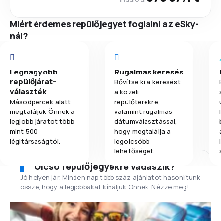
Miért érdemes repülőjegyet foglalni az eSky-
nál?
Legnagyobb
Rugalmas keresés
repülőjárat-
Bővítse ki a keresést
választék
a közeli
Másodpercek alatt
repülőterekre,
megtaláljuk Önnek a
valamint rugalmas
legjobb járatot több
dátumválasztással,
mint 500
hogy megtalálja a
légitársaságtól.
legolcsóbb
lehetőséget.
Olcsó repülőjegyekre vadászik?
Jó helyen jár. Minden nap több száz ajánlatot hasonlítunk
össze, hogy a legjobbakat kínáljuk Önnek. Nézze meg!