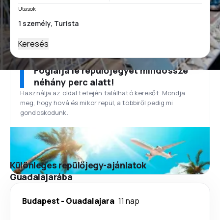
Utasok
Keresés
Foglalja le repülőjegyét mindössze
néhány perc alatt!
Használja az oldal tetején található keresőt. Mondja
meg, hogy hová és mikor repül, a többiről pedig mi
gondoskodunk.
Különleges repülőjegy-ajánlatok
Guadalajarába
Budapest
-
Guadalajara
11 nap