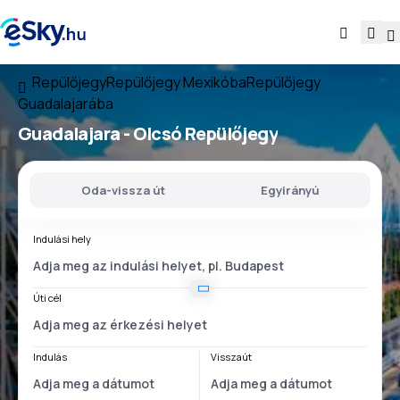
Repülőjegy
Repülőjegy Mexikóba
Repülőjegy
Guadalajarába
Guadalajara - Olcsó Repülőjegy
Oda-vissza út
Egyirányú
Indulási hely
Úti cél
Indulás
Visszaút