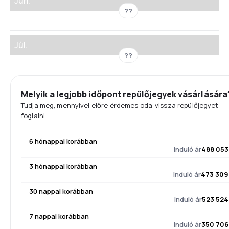
Jún.
??
Júl.
??
Melyik a legjobb időpont repülőjegyek vásárlására
Tudja meg, mennyivel előre érdemes oda-vissza repülőjegyet
foglalni.
6 hónappal korábban
induló ár
488 053
3 hónappal korábban
induló ár
473 309
30 nappal korábban
induló ár
523 524
7 nappal korábban
induló ár
350 706