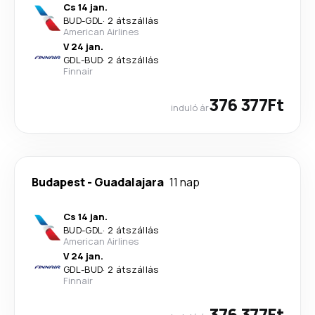
Cs 14 jan.
BUD
-
GDL
·
2 átszállás
American Airlines
V 24 jan.
GDL
-
BUD
·
2 átszállás
Finnair
376 377Ft
induló ár
Budapest
-
Guadalajara
11 nap
Cs 14 jan.
BUD
-
GDL
·
2 átszállás
American Airlines
V 24 jan.
GDL
-
BUD
·
2 átszállás
Finnair
376 377Ft