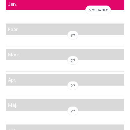
Jan.
375 049Ft
Febr.
??
Márc.
??
Ápr.
??
Máj.
??