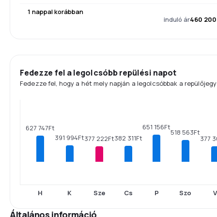
1 nappal korábban
induló ár
460 200
Fedezze fel a legolcsóbb repülési napot
Fedezze fel, hogy a hét mely napján a legolcsóbbak a repülőjegy
651 156Ft
627 747Ft
518 563Ft
391 994Ft
382 311Ft
377 222Ft
377 3
H
K
Sze
Cs
P
Szo
V
Általános információ