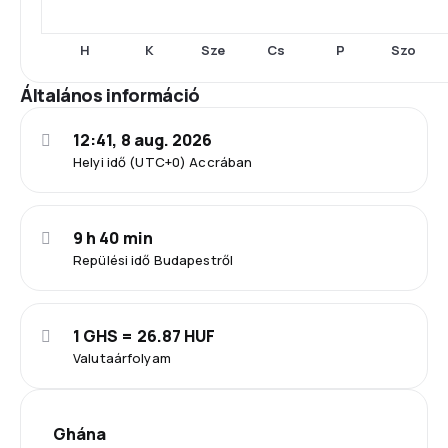
H
K
Sze
Cs
P
Szo
Általános információ
12:41, 8 aug. 2026
Helyi idő (UTC+0) Accrában
9 h 40 min
Repülési idő Budapestről
1 GHS = 26.87 HUF
Valutaárfolyam
Ghána