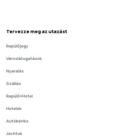
Tervezze meg az utazást
Repülőjegy
Városlátogatások
Nyaralás
Szállás
Repülő+Hotel
Hotelek
Autóbérlés
Jachtok