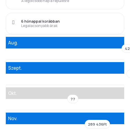
A legolcsóbb nap a repülésre
6 hónappal korábban
Legalacsonyabb árak
Aug.
42
Szept.
Okt.
??
Nov.
289 436Ft