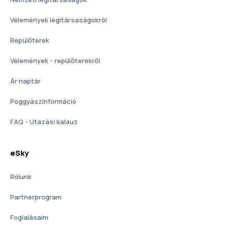
Vélemények légitársaságokról
Repülőterek
Vélemények - repülőterekről
Ár naptár
Poggyászinformáció
FAQ - Utazási kalauz
eSky
Rólunk
Partnerprogram
Foglalásaim