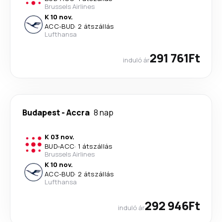
Brussels Airlines
K 10 nov.
ACC
-
BUD
·
2 átszállás
Lufthansa
291 761Ft
induló ár
Budapest
-
Accra
8 nap
K 03 nov.
BUD
-
ACC
·
1 átszállás
Brussels Airlines
K 10 nov.
ACC
-
BUD
·
2 átszállás
Lufthansa
292 946Ft
induló ár