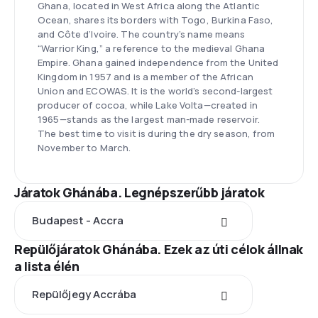
Ghana, located in West Africa along the Atlantic
Ocean, shares its borders with Togo, Burkina Faso,
and Côte d’Ivoire. The country’s name means
“Warrior King,” a reference to the medieval Ghana
Empire. Ghana gained independence from the United
Kingdom in 1957 and is a member of the African
Union and ECOWAS. It is the world’s second-largest
producer of cocoa, while Lake Volta—created in
1965—stands as the largest man-made reservoir.
The best time to visit is during the dry season, from
November to March.
Járatok Ghánába. Legnépszerűbb járatok
Budapest - Accra
Repülőjáratok Ghánába. Ezek az úti célok állnak
a lista élén
Repülőjegy Accrába