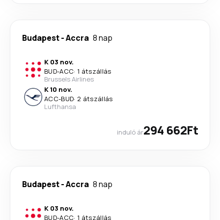
Budapest
-
Accra
8 nap
K 03 nov.
BUD
-
ACC
·
1 átszállás
Brussels Airlines
K 10 nov.
ACC
-
BUD
·
2 átszállás
Lufthansa
294 662Ft
induló ár
Budapest
-
Accra
8 nap
K 03 nov.
BUD
-
ACC
·
1 átszállás