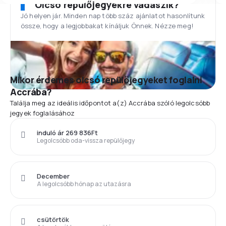
Olcsó repülőjegyekre vadászik?
Jó helyen jár. Minden nap több száz ajánlatot hasonlítunk
össze, hogy a legjobbakat kínáljuk Önnek. Nézze meg!
Mikor érdemes olcsó repülőjegyeket foglalni
Accrába?
Találja meg az ideális időpontot a(z) Accrába szóló legolcsóbb
jegyek foglalásához
induló ár 269 836Ft
Legolcsóbb oda-vissza repülőjegy
December
A legolcsóbb hónap az utazásra
csütörtök