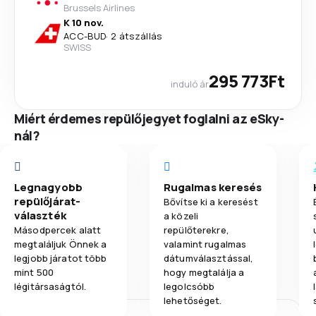
Brussels Airlines
K 10 nov.
ACC
-
BUD
·
2 átszállás
SWISS
295 773Ft
induló ár
Miért érdemes repülőjegyet foglalni az eSky-
nál?
Legnagyobb
Rugalmas keresés
repülőjárat-
Bővítse ki a keresést
választék
a közeli
Másodpercek alatt
repülőterekre,
megtaláljuk Önnek a
valamint rugalmas
legjobb járatot több
dátumválasztással,
mint 500
hogy megtalálja a
légitársaságtól.
legolcsóbb
lehetőséget.