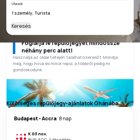
Utasok
Keresés
Foglalja le repülőjegyét mindössze
néhány perc alatt!
Használja az oldal tetején található keresőt. Mondja
meg, hogy hová és mikor repül, a többiről pedig mi
gondoskodunk.
Különleges repülőjegy-ajánlatok Ghánába
Budapest
-
Accra
8 nap
K 03 nov.
BUD
-
ACC
·
1 átszállás