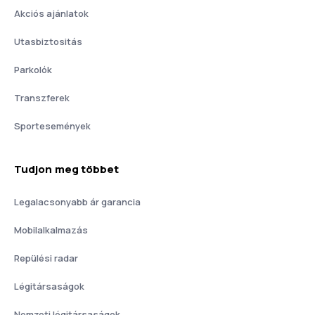
Akciós ajánlatok
Utasbiztositás
Parkolók
Transzferek
Sportesemények
Tudjon meg többet
Legalacsonyabb ár garancia
Mobilalkalmazás
Repülési radar
Légitársaságok
Nemzeti légitársaságok