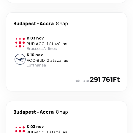
Budapest
-
Accra
8 nap
K 03 nov.
BUD
-
ACC
·
1 átszállás
Brussels Airlines
K 10 nov.
ACC
-
BUD
·
2 átszállás
Lufthansa
291 761Ft
induló ár
Budapest
-
Accra
8 nap
K 03 nov.
BUD
-
ACC
·
1 átszállás