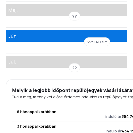
Máj.
??
Jún.
279 407Ft
Júl.
??
Melyik a legjobb időpont repülőjegyek vásárlására
Tudja meg, mennyivel előre érdemes oda-vissza repülőjegyet fog
6 hónappal korábban
induló ár
354 7
3 hónappal korábban
induló ár
434 1