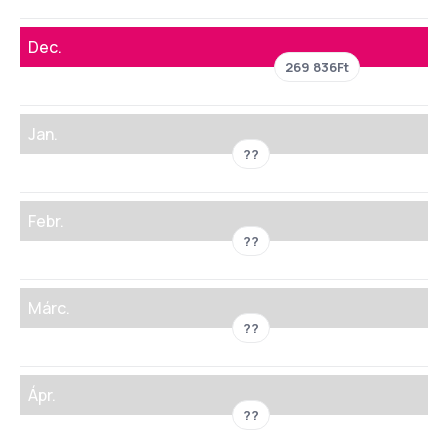
Dec.
269 836Ft
Jan.
??
Febr.
??
Márc.
??
Ápr.
??