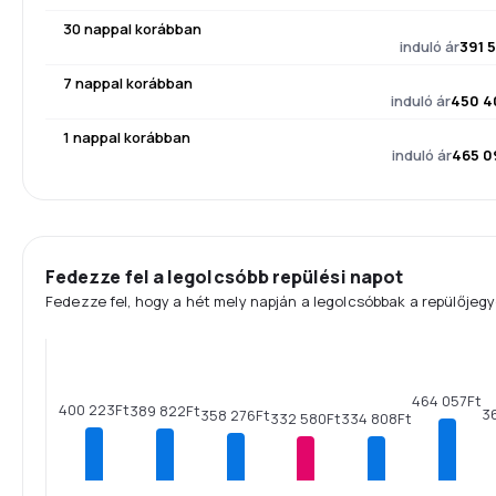
30 nappal korábban
induló ár
391 5
7 nappal korábban
induló ár
450 4
1 nappal korábban
induló ár
465 0
Fedezze fel a legolcsóbb repülési napot
Fedezze fel, hogy a hét mely napján a legolcsóbbak a repülőjegy
464 057Ft
400 223Ft
389 822Ft
36
358 276Ft
334 808Ft
332 580Ft