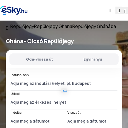
Repülőjegy
Repülőjegy Ghána
Repülőjegy Ghánába
Ghána - Olcsó Repülőjegy
Oda-vissza út
Egyirányú
Indulási hely
Úti cél
Indulás
Visszaút