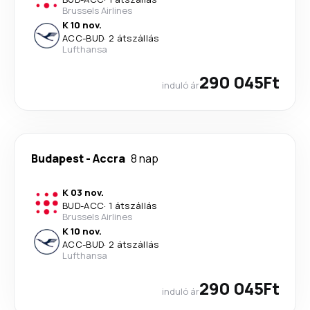
Brussels Airlines
K 10 nov.
ACC
-
BUD
·
2 átszállás
Lufthansa
290 045Ft
induló ár
Budapest
-
Accra
8 nap
K 03 nov.
BUD
-
ACC
·
1 átszállás
Brussels Airlines
K 10 nov.
ACC
-
BUD
·
2 átszállás
Lufthansa
290 045Ft
induló ár