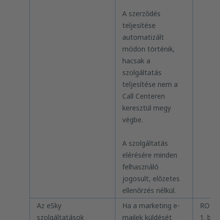
A szerződés
teljesítése
automatizált
módon történik,
hacsak a
szolgáltatás
teljesítése nem a
Call Centeren
keresztül megy
végbe.
A szolgáltatás
elérésére minden
felhasználó
jogosult, előzetes
ellenőrzés nélkül.
Az eSky
Ha a marketing e-
RODO 
szolgáltatások
mailek küldését
1. bek