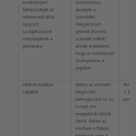
eredményeit
azonosítása,
felhasználják az
amelyek a
Adatkezelő által
szerződés
nyújtott
megsértését
szolgáltatások
jelentik (fizetési
minőségének a
szándék nélkül)
javítására
annak érdekében,
hogy az Adatkezelő
érvényesítse a
jogokat.
Hírlevél küldése
Ebben az esetben
RODO 
céljából
kiegészítő
1. bek.
beleegyezést és az
pont
e-mail cím
megadását kérjük
Öntől. Ebben az
esetben a fiókon
keresztül vagy a