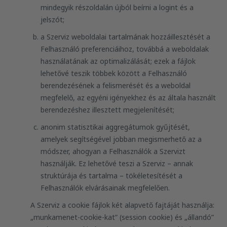
mindegyik részoldalán újból beírni a logint és a
jelszót;
a Szerviz weboldalai tartalmának hozzáillesztését a
Felhasználó preferenciáihoz, továbbá a weboldalak
használatának az optimalizálását; ezek a fájlok
lehetővé teszik többek között a Felhasználó
berendezésének a felismerését és a weboldal
megfelelő, az egyéni igényekhez és az általa használt
berendezéshez illesztett megjelenítését;
anonim statisztikai aggregátumok gyűjtését,
amelyek segítségével jobban megismerhető az a
módszer, ahogyan a Felhasználók a Szervizt
használják. Ez lehetővé teszi a Szerviz – annak
struktúrája és tartalma – tökéletesítését a
Felhasználók elvárásainak megfelelően.
A Szerviz a cookie fájlok két alapvető fajtáját használja:
„munkamenet-cookie-kat” (session cookie) és „állandó”