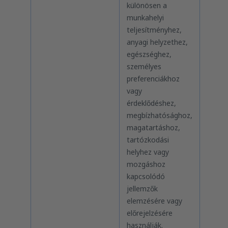
különösen a
munkahelyi
teljesítményhez,
anyagi helyzethez,
egészséghez,
személyes
preferenciákhoz
vagy
érdeklődéshez,
megbízhatósághoz,
magatartáshoz,
tartózkodási
helyhez vagy
mozgáshoz
kapcsolódó
jellemzők
elemzésére vagy
előrejelzésére
használják.