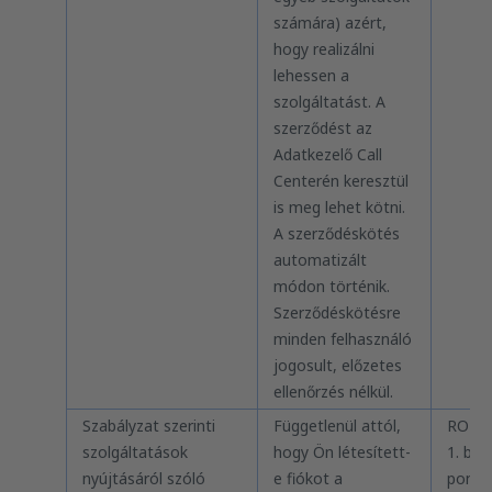
számára) azért,
hogy realizálni
lehessen a
szolgáltatást. A
szerződést az
Adatkezelő Call
Centerén keresztül
is meg lehet kötni.
A szerződéskötés
automatizált
módon történik.
Szerződéskötésre
minden felhasználó
jogosult, előzetes
ellenőrzés nélkül.
Szabályzat szerinti
Függetlenül attól,
RODO 
szolgáltatások
hogy Ön létesített-
1. bek.
nyújtásáról szóló
e fiókot a
pont, il