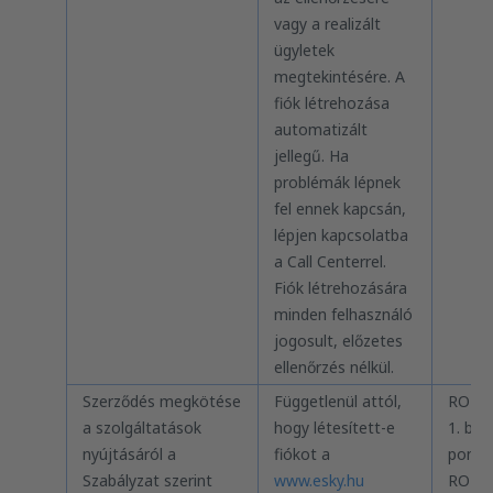
vagy a realizált
ügyletek
megtekintésére. A
fiók létrehozása
automatizált
jellegű. Ha
problémák lépnek
fel ennek kapcsán,
lépjen kapcsolatba
a Call Centerrel.
Fiók létrehozására
minden felhasználó
jogosult, előzetes
ellenőrzés nélkül.
Szerződés megkötése
Függetlenül attól,
RODO 
a szolgáltatások
hogy létesített-e
1. bek.
nyújtásáról a
fiókot a
pont, il
Szabályzat szerint
www.esky.hu
RODO 