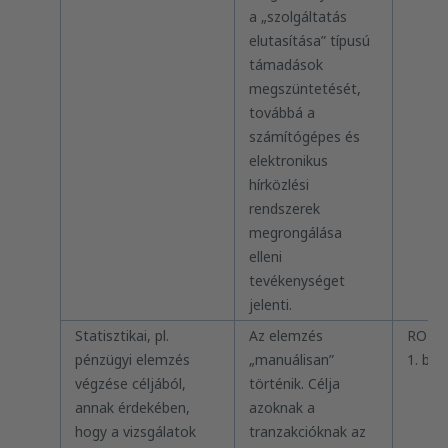
a „szolgáltatás
elutasítása” típusú
támadások
megszüntetését,
továbbá a
számítógépes és
elektronikus
hírközlési
rendszerek
megrongálása
elleni
tevékenységet
jelenti.
Statisztikai, pl.
Az elemzés
RODO 
pénzügyi elemzés
„manuálisan”
1. bek
végzése céljából,
történik. Célja
annak érdekében,
azoknak a
hogy a vizsgálatok
tranzakcióknak az