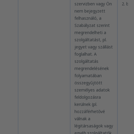
szervizben vagy Ön
2. bek
nem bejegyzett
felhasználó, a
Szabályzat szerint
megrendelheti a
szolgáltatást, pl.
jegyet vagy szállást
foglalhat. A
szolgáltatás
megrendelésének
folyamatában
összegyűjtött
személyes adatok
feldolgozásra
kerülnek (pl.
hozzáférhetővé
válnak a
légitársaságok vagy
egyéb szolgáltatók