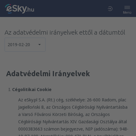
Menü
Az adatvédelmi irányelvek ettől a dátumtól
2019-02-20
érvényesek:
Adatvédelmi Irányelvek
Cégolitikai Cookie
Az eSky.pl S.A. (Rt.) cég, székhelye: 26-600 Radom, plac
Jagielloński 8, az Országos Cégbírósági Nyilvántartásba
a Varsó Fővárosi Körzeti Bíróság, az Országos
Cégbírósági Nyilvántartás XIV. Gazdasági Osztálya által
0000383663 számon bejegyezve, NIP (adószáma): 948-