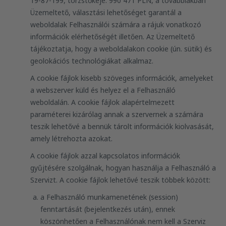
19-87-199, törzstőkéje: 990 471 PLN, a továbbiakban
Üzemeltető, választási lehetőséget garantál a
weboldalak Felhasználói számára a rájuk vonatkozó
információk elérhetőségét illetően. Az Üzemeltető
tájékoztatja, hogy a weboldalakon cookie (ún. sütik) és
geolokációs technológiákat alkalmaz.
A cookie fájlok kisebb szöveges információk, amelyeket
a webszerver küld és helyez el a Felhasználó
weboldalán. A cookie fájlok alapértelmezett
paraméterei kizárólag annak a szervernek a számára
teszik lehetővé a bennük tárolt információk kiolvasását,
amely létrehozta azokat.
A cookie fájlok azzal kapcsolatos információk
gyűjtésére szolgálnak, hogyan használja a Felhasználó a
Szervizt. A cookie fájlok lehetővé teszik többek között:
a Felhasználó munkamenetének (session)
fenntartását (bejelentkezés után), ennek
köszönhetően a Felhasználónak nem kell a Szerviz