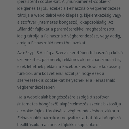
(persistent) cookie-kat. A „munkamenet-cookie-k”
ideiglenes fájlok, ezeket a Felhasználó végberendezése
tárolja a weboldalról való kilépésig, kijelentkezésig vagy
a szoftver (internetes böngésző) kikapcsolásáig. Az
„állandó” fájlokat a paramétereikkel meghatározott
ideig tárolja a Felhasználó végberendezése, vagy addig,
amíg a Felhasználó nem törli azokat.
Az eSky.pl S.A. cég a Szerviz keretében felhasználja külső
szervezetek, partnerek, reklámozók mechanizmusait is;
ezek lehetnek például a Facebook és Google közösségi
funkciói, ami közvetlenül azzal jár, hogy ezek a
szervezetek is cookie-kat helyeznek el a Felhasználó
végberendezésében.
Ha a weboldalak böngészésére szolgáló szoftver
(internetes böngésző) alapértelmezés szerint biztosítja
a cookie fájlok tárolását a végberendezésben, akkor a
Felhasználók bármikor megváltoztathatják a böngésző
beállításaiban a cookie fájlokkal kapcsolatos