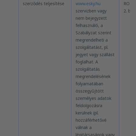
szerződés teljesítése
www.esky.hu
RODO 
szervizben vagy
2. bek
nem bejegyzett
felhasználó, a
Szabályzat szerint
megrendelheti a
szolgáltatást, pl.
jegyet vagy szállást
foglalhat. A
szolgáltatás
megrendelésének
folyamatában
összegyűjtött
személyes adatok
feldolgozásra
kerülnek (pl.
hozzáférhetővé
válnak a
légitársaságok vagy