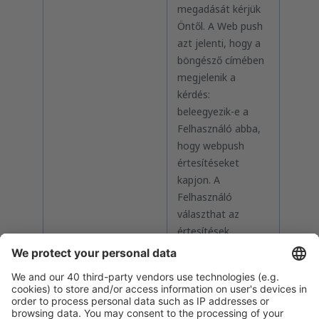
megadását kérjük
Öntől. A Web push
azt jelenti, hogy a
böngésző címében
megjelenik a
kérdés:
beleegyezik-e a
Felhasználó abba,
hogy webpush
értesítéseket
kapjon. A
Felhasználó
választhat az
értesítések
elfogadása vagy
letiltása között. Az
értesítés tartalmát
a böngésző hozza
létre, abba nem