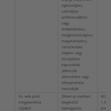
egészséghez,
személyes
preferenciákhoz
vagy
érdeklődéshez,
megbízhatósághoz,
magatartáshoz,
tartózkodási
helyhez vagy
mozgáshoz
kapcsolódó
jellemzők
elemzésére vagy
előrejelzésére
használják.
Ún. web push
Ebben az esetben
RODO 
megjelenítése
kiegészítő
1. bek.
céljából
beleegyezés
pont