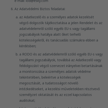
e-mail: iod@esky.com
Az Adatvédelmi Biztos feladatai:
az Adatkezelő és a személyes adatok kezelését
végző dolgozók tájékoztatása a jelen Rendelet és az
adatvédelemről szóló egyéb EU-s vagy tagállami
jogszabályok hatálya alatt őket terhelő
kötelességekről, és tanácsadás számukra ebben a
kérdésben;
a RODO és az adatvédelemről szóló egyéb EU-s vagy
tagállami jogszabályok, továbbá az Adatkezelő vagy
feldolgozást végző szervezet irányelvei betartásának
a monitorozása a személyes adatok védelme
tekintetében, beleértve a kötelességek
megosztását, a tudatosságot növelő
intézkedéseket, a kezelési műveletekben résztvevő
személyzet oktatását és az ezzel kapcsolatos
auditokat;