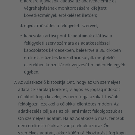
kérésre ajánlások kiadása az adatvédelemre és
végrehajtásának monitorozására kifejtett
következmények értékelését illetően;
együttműködés a felügyeleti szervvel;
kapcsolattartási pont feladatainak ellátása a
felügyeleti szerv számára az adatkezeléssel
kapcsolatos kérdésekben, beleértve a 36. cikkben
említett előzetes konzultációkat, ill. megfelelő
esetekben konzultációk végzését mindenféle egyéb
ügyben.
Az Adatkezelő biztosítja Önt, hogy az Ön személyes
adatait kizárólag konkrét, világos és jogilag indokolt
célokból fogja kezelni, és nem fogja azokat tovább
feldolgozni ezekkel a célokkal ellentétes módon. Az
adatkezelés célja az az ok, ami miatt feldolgozzuk az
Ön személyes adatait. Ha az Adatkezelő más, fentebb
nem említett célokra kívánja feldolgozni az Ön
személyes adatait, akkor külön tájékoztatást fog kapni