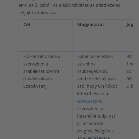
erről az új célról. Az alábbi táblázat az adatkezelés
céljait tartalmazza.
Cél
Magyarázat
Jogal
Fiók létrehozása a
Ebben az esetben
RODO 
szervizben a
az ahhoz
1.bek.,
szabályzat szerint
szükséges körű
pont, il
(továbbiakban:
adatkezelésről van
RODO 
Szabályzat)
szó, hogy Ön fiókot
2. bek
létesíthessen a
www.esky.hu
szervizben, és
használni tudja azt
pl. az adatok
megfelelőségének
az ellenőrzésére