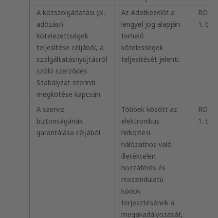
A közszolgáltatási (pl.
Az Adatkezelőt a
RODO 
adózási)
lengyel jog alapján
1. bek
kötelezettségek
terhelő
teljesítése céljából, a
kötelességek
szolgáltatásnyújtásról
teljesítését jelenti.
szóló szerződés
Szabályzat szerinti
megkötése kapcsán
A szerviz
Többek között az
RODO 
biztonságának
elektronikus
1. bek
garantálása céljából
hírközlési
hálózathoz való
illetéktelen
hozzáférés és
rosszindulatú
kódok
terjesztésének a
megakadályozását,