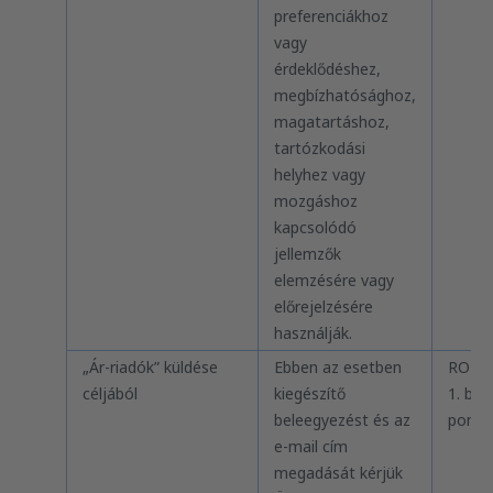
preferenciákhoz
vagy
érdeklődéshez,
megbízhatósághoz,
magatartáshoz,
tartózkodási
helyhez vagy
mozgáshoz
kapcsolódó
jellemzők
elemzésére vagy
előrejelzésére
használják.
„Ár-riadók” küldése
Ebben az esetben
RODO 
céljából
kiegészítő
1. bek.
beleegyezést és az
pont
e-mail cím
megadását kérjük