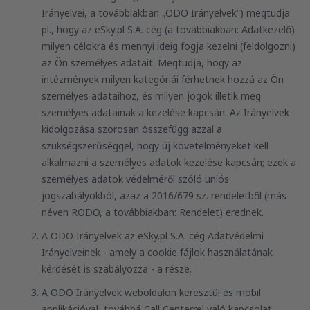
Irányelvei, a továbbiakban „ODO Irányelvek”) megtudja
pl., hogy az eSky.pl S.A. cég (a továbbiakban: Adatkezelő)
milyen célokra és mennyi ideig fogja kezelni (feldolgozni)
az Ön személyes adatait. Megtudja, hogy az
intézmények milyen kategóriái férhetnek hozzá az Ön
személyes adataihoz, és milyen jogok illetik meg
személyes adatainak a kezelése kapcsán. Az Irányelvek
kidolgozása szorosan összefügg azzal a
szükségszerűséggel, hogy új követelményeket kell
alkalmazni a személyes adatok kezelése kapcsán; ezek a
személyes adatok védelméről szóló uniós
jogszabályokból, azaz a 2016/679 sz. rendeletből (más
néven RODO, a továbbiakban: Rendelet) erednek.
A ODO Irányelvek az eSky.pl S.A. cég Adatvédelmi
Irányelveinek - amely a cookie fájlok használatának
kérdését is szabályozza - a része.
A ODO Irányelvek weboldalon keresztül és mobil
applikációval, továbbá Call Centerrel való kapcsolat