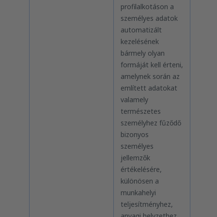
profilalkotáson a
személyes adatok
automatizált
kezelésének
bármely olyan
formáját kell érteni,
amelynek során az
említett adatokat
valamely
természetes
személyhez fűződő
bizonyos
személyes
jellemzők
értékelésére,
különösen a
munkahelyi
teljesítményhez,
anyagi helyzethez,