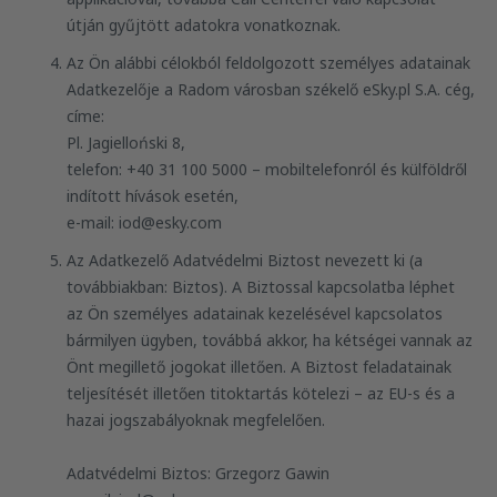
útján gyűjtött adatokra vonatkoznak.
Az Ön alábbi célokból feldolgozott személyes adatainak
Adatkezelője a Radom városban székelő eSky.pl S.A. cég,
címe:
Pl. Jagielloński 8,
telefon: +40 31 100 5000 – mobiltelefonról és külföldről
indított hívások esetén,
e-mail: iod@esky.com
Az Adatkezelő Adatvédelmi Biztost nevezett ki (a
továbbiakban: Biztos). A Biztossal kapcsolatba léphet
az Ön személyes adatainak kezelésével kapcsolatos
bármilyen ügyben, továbbá akkor, ha kétségei vannak az
Önt megillető jogokat illetően. A Biztost feladatainak
teljesítését illetően titoktartás kötelezi – az EU-s és a
hazai jogszabályoknak megfelelően.
Adatvédelmi Biztos: Grzegorz Gawin