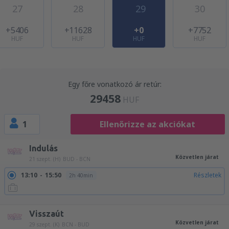
27
28
29
30
+5406
+11628
+0
+7752
HUF
HUF
HUF
HUF
Egy főre vonatkozó ár retúr:
29458
HUF
1
Ellenőrizze az akciókat
Indulás
Közvetlen járat
21 szept. (H)
BUD - BCN
13:10
15:50
Részletek
2h 40min
17:30
20:10
Részletek
2h 40min
Visszaút
Közvetlen járat
29 szept. (K)
BCN - BUD