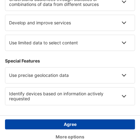
Segítség és kapcsolat
Országok
Nemzetközi weboldalak
eSky.eu
eSky.com
eDestinos.com