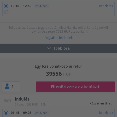
10:10
12:50
Részletek
2h 40min
15:00
17:40
Részletek
2h 40min
20:55
23:40
Részletek
2h 45min
Teljes ár az összes jegyre reptéri illetékkel (kezelési költség nélkül,
melynek összege
7983
HUF
utasonként)
Foglalási feltételek
több óra
Egy főre vonatkozó ár retúr:
39556
HUF
1
Ellenőrizze az akciókat
Indulás
Közvetlen járat
21 szept. (H)
BUD - BCN
06:45
09:25
Részletek
2h 40min