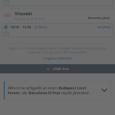
Visszaút
Közvetlen járat
29 szept. (K)
BCN - BUD
10:10
12:50
Részletek
2h 40min
15:00
17:40
Részletek
2h 40min
20:55
23:40
Részletek
2h 45min
Teljes ár az összes jegyre reptéri illetékkel (kezelési költség nélkül,
melynek összege
9271
HUF
utasonként)
Foglalási feltételek
több óra
Állítson be árfigyelőt az innen:
Budapest Liszt
Ferenc
, ide:
Barcelona El Prat
repülő járatokra!