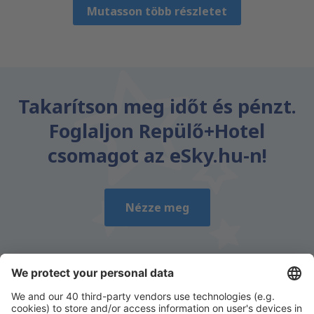
Mutasson több részletet
Takarítson meg időt és pénzt.
Foglaljon Repülő+Hotel
csomagot az eSky.hu-n!
Nézze meg