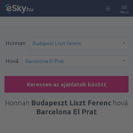
Menü
Honnan
Hová
Keressen az ajánlatok között
Honnan
Budapeszt Liszt Ferenc
hová
Barcelona El Prat