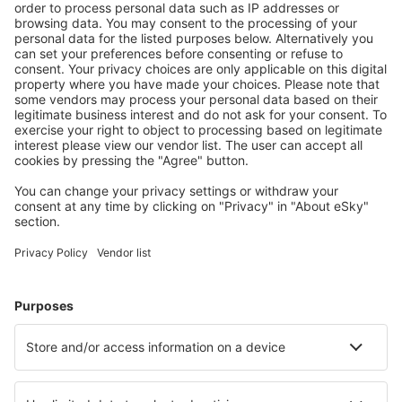
Töltse le az alkalmazásunkat
és tervezze
meg az útjait kényelmesen
Tervezze meg az utazást
Repülőjegy
Városlátogatások
Nyaralás
Szállás
Repülő+Hotel
Hotelek