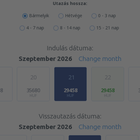
Utazás hossza:
Bármelyik
Hétvége
0 - 3 nap
4 - 7 nap
8 - 14 nap
15 - 21 nap
Indulás dátuma:
Szeptember 2026
Change month
20
21
22
88
35680
29458
29458
HUF
HUF
HUF
Visszautazás dátuma:
Szeptember 2026
Change month