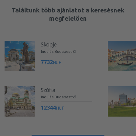
Találtunk több ajánlatot a keresésnek
megfelelően
Skopje
Indulás Budapestről
7732
HUF
Szófia
Indulás Budapestről
12344
HUF