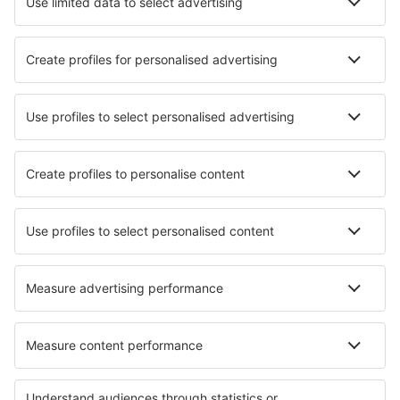
Transzferek
Látnivalók
Sportesemények
Tudjon meg többet
Legalacsonyabb ár garancia
Légitársaságok
Ryanair
Wizz Air
Lufthansa
Eurowings
easyJet
eSky
Felhasználási feltételek
Foglalásaim
Adatvédelmi Irányelvek