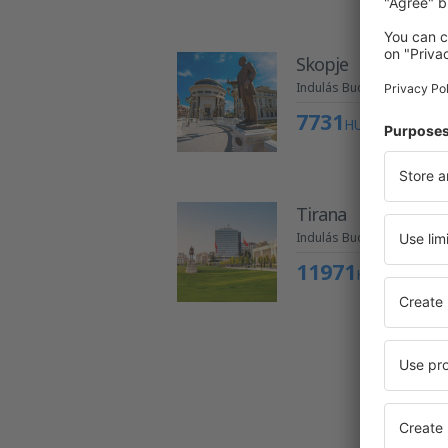
Skopje
Indulás Budapestről
7731
HUF
Tirana
Indulás Budapestről
11971
HUF