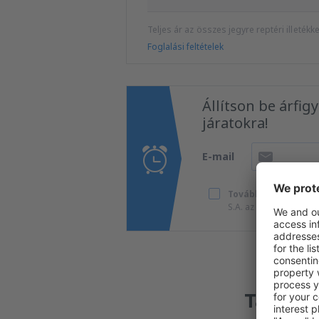
Teljes ár az összes jegyre reptéri illeték
Foglalási feltételek
Állítson be árfig
járatokra!
E-mail
További utazások k
S.A. az általam megad
Találtu