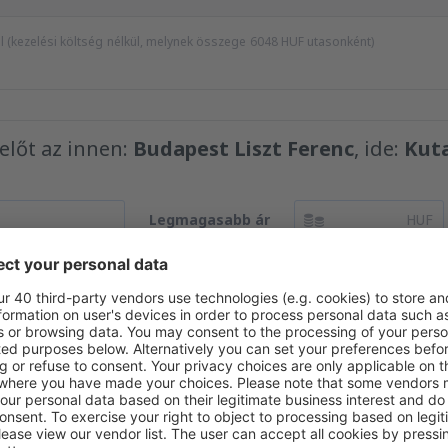
kel (kezelési költség nélkül, melynek összege
6048
HUF
utasonként)
yelőt az innen:
Budapest Liszt Ferenc
, ide:
Kuta
Legmagasabb ár
HUF
edvező áron hírlevelünkben.
Hozzájárulok ahhoz, hogy marketinginformációk
ott e-mail-címre.
nk több ajánlatot a keresésnek meg