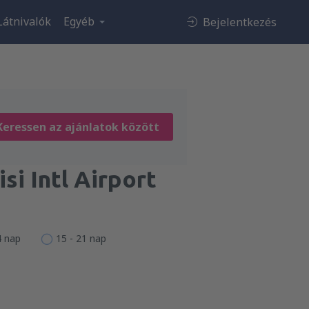
Látnivalók
Egyéb
Bejelentkezés
Keressen az ajánlatok között
si Intl Airport
4 nap
15 - 21 nap