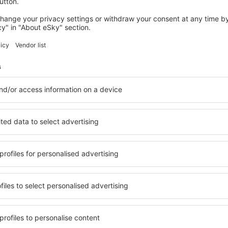
Tirana
Indulás Budapestről
11971
HUF
Szófia
Indulás Budapestről
12230
HUF
Mutasson több részletet