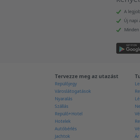
A legjo
Új napi
Minden 
Tervezze meg az utazást
T
Repülőjegy
Le
Városlátogatások
Re
Nyaralás
Lé
Szállás
Ne
Repülő+Hotel
Vé
Hotelek
Re
Autóbérlés
Vé
Jachtok
Ár