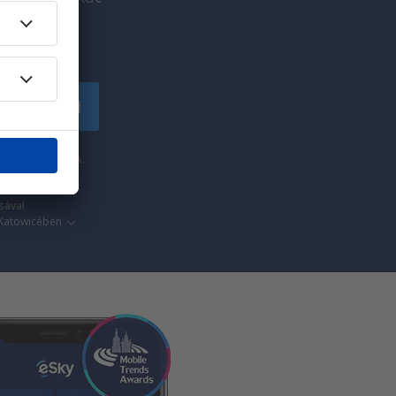
!
tkozzon fel
y az eSky.pl S.A.
sával
 Katowicében​