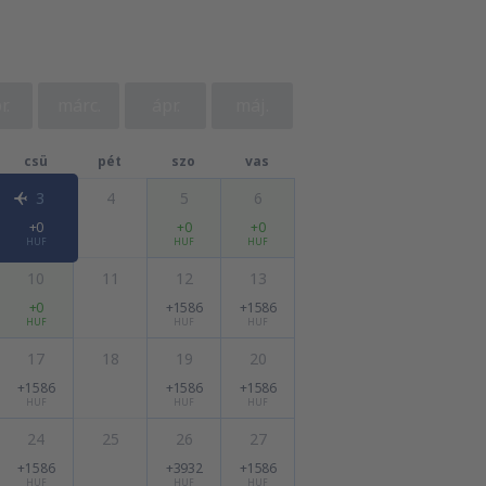
r.
márc.
ápr.
máj.
csü
pét
szo
vas
3
4
5
6
+0
+0
+0
HUF
HUF
HUF
10
11
12
13
+0
+1586
+1586
HUF
HUF
HUF
17
18
19
20
+1586
+1586
+1586
HUF
HUF
HUF
24
25
26
27
+1586
+3932
+1586
HUF
HUF
HUF