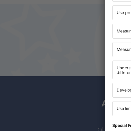
A hírl
Olcsó járato