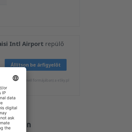
isi Intl Airport
repülő
Állítson be árfigyelőt
at kapjak (hírlevél formájában) a eSky.pl
felelően