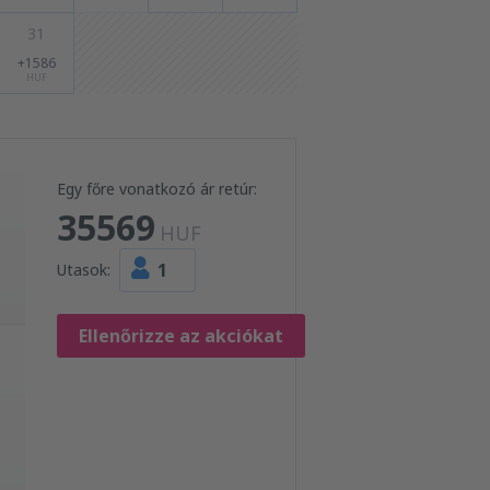
31
+1586
HUF
Egy főre vonatkozó ár retúr:
35569
HUF
1
Utasok:
Ellenőrizze az akciókat