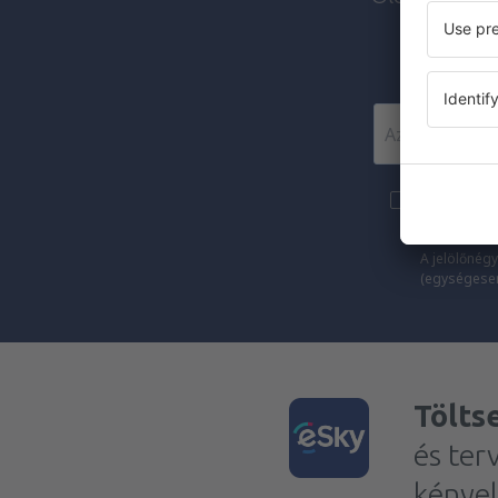
Szeretnék 
marketingin
A jelölőnégy
(egységesen)
Tölts
és ter
kénye