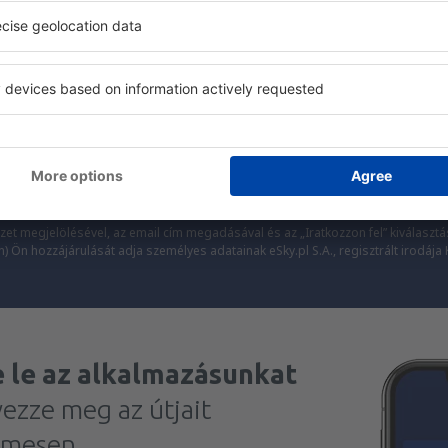
mindenki más előtt.
Csak a legjobbakat küldjük, az utazók becsszavára
Ira
kedvezőbb árakat kapni bizonyos utazásokra,
és hozzájárulok ahhoz, hog
formációkat küldjön az általam megadott e-mail-címre.
zet megjelölésével, az email cím megadásával és az „Iratkozzon fel” kiválasztá
 Ön hozzájárulását adja személyes adatainak eSky.pl S.A., regisztrált irodája
e le az alkalmazásunkat
vezze meg az útjait
lmesen