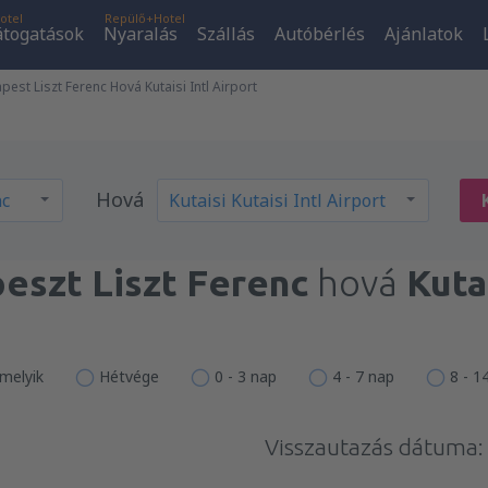
otel
Repülő+Hotel
átogatások
Nyaralás
Szállás
Autóbérlés
Ajánlatok
st Liszt Ferenc Hová Kutaisi Intl Airport
Hová
eszt Liszt Ferenc
hová
Kutai
melyik
Hétvége
0 - 3 nap
4 - 7 nap
8 - 1
Visszautazás dátuma: