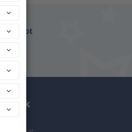
énzt.
csomagot
utaznak
i ajánlatokat