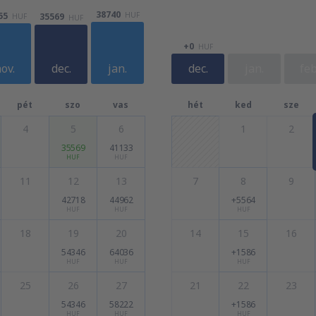
38740
55
HUF
35569
HUF
HUF
+0
HUF
ov.
dec.
jan.
dec.
jan.
feb
pét
szo
vas
hét
ked
sze
4
5
6
1
2
35569
41133
HUF
HUF
11
12
13
7
8
9
42718
44962
+5564
HUF
HUF
HUF
18
19
20
14
15
16
54346
64036
+1586
HUF
HUF
HUF
25
26
27
21
22
23
54346
58222
+1586
HUF
HUF
HUF