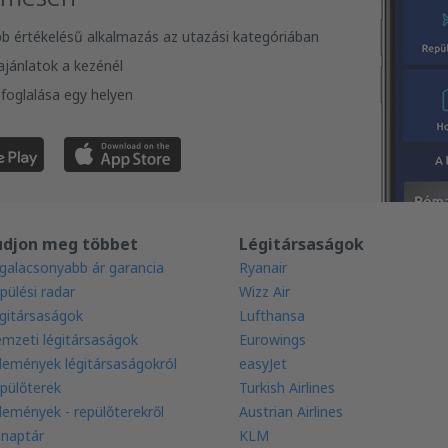
bb értékelésű alkalmazás az utazási kategóriában
 ajánlatok a kezénél
foglalása egy helyen
udjon meg többet
Légitársaságok
galacsonyabb ár garancia
Ryanair
pülési radar
Wizz Air
gitársaságok
Lufthansa
mzeti légitársaságok
Eurowings
lemények légitársaságokról
easyJet
pülőterek
Turkish Airlines
lemények - repülőterekről
Austrian Airlines
 naptár
KLM