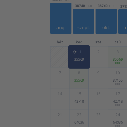
38740
38740
371
HUF
HUF
aug.
szept.
okt.
n
hét
ked
sze
csü
1
2
3
35569
35569
HUF
HUF
7
8
9
10
35569
37155
HUF
HUF
14
15
16
17
42718
42718
HUF
HUF
21
22
23
24
64036
64036
HUF
HUF