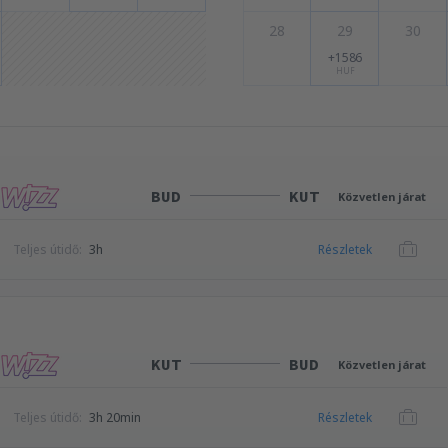
28
29
30
+1586
HUF
BUD
KUT
Közvetlen járat
Teljes útidő:
3h
Részletek
KUT
BUD
Közvetlen járat
Teljes útidő:
3h 20min
Részletek