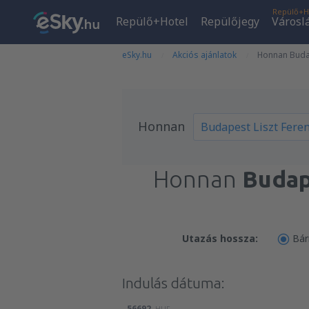
Repülő+H
Repülő+Hotel
Repülőjegy
Városl
eSky.hu
Akciós ajánlatok
Honnan Budape
Honnan
Honnan
Budap
Utazás hossza:
Bár
Indulás dátuma:
56692
HUF