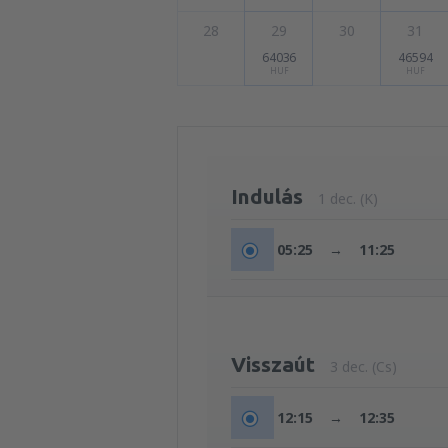
28
29
30
31
64036
46594
HUF
HUF
Indulás
1 dec. (K)
05:25
→
11:25
Visszaút
3 dec. (Cs)
12:15
→
12:35