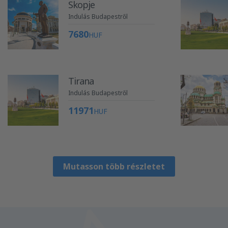
Skopje
Indulás Budapestről
7680
HUF
Tirana
Indulás Budapestről
11971
HUF
Mutasson több részletet