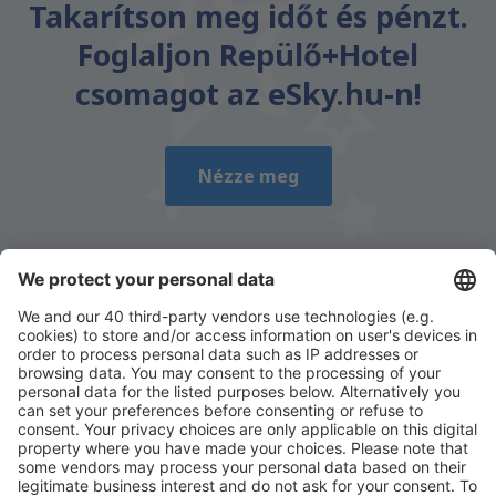
Takarítson meg időt és pénzt.
Foglaljon Repülő+Hotel
csomagot az eSky.hu-n!
Nézze meg
Töltse le az alkalmazásunkat
és tervezze
meg az útjait kényelmesen