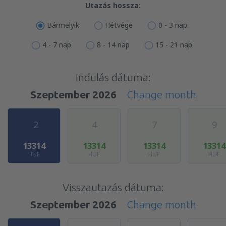
Utazás hossza:
Bármelyik
Hétvége
0 - 3 nap
4 - 7 nap
8 - 14 nap
15 - 21 nap
Indulás dátuma:
Szeptember 2026
Change month
2
4
7
9
13314
13314
13314
13314
HUF
HUF
HUF
HUF
Visszautazás dátuma:
Szeptember 2026
Change month