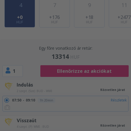
4
7
9
11
+0
+176
+18
+2477
HUF
HUF
HUF
HUF
Egy főre vonatkozó ár retúr:
13314
HUF
1
Ellenőrizze az akciókat
Indulás
Közvetlen járat
2 szept. (Sze)
BUD - WMI
07:50
09:10
Részletek
1h 20min
Visszaút
Közvetlen járat
4 szept. (P)
WMI - BUD