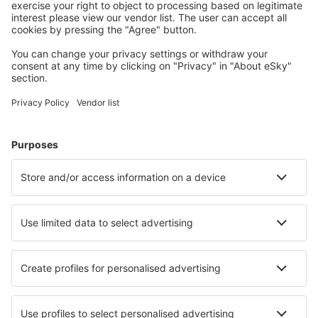
Tervezze meg az utazást
Repülőjegy
Városlátogatások
Nyaralás
Szállás
Repülő+Hotel
Hotelek
Transzferek
Látnivalók
Sportesemények
Tudjon meg többet
Legalacsonyabb ár garancia