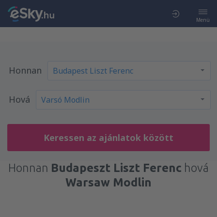
Menü
Honnan
Hová
Keressen az ajánlatok között
Honnan
Budapeszt Liszt Ferenc
hová
Warsaw Modlin