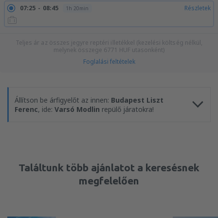
07:25
08:45
Részletek
1h 20min
Teljes ár az összes jegyre reptéri illetékkel (kezelési költség nélkül,
melynek összege
6771
HUF
utasonként)
Foglalási feltételek
Állítson be árfigyelőt az innen:
Budapest Liszt
Ferenc
, ide:
Varsó Modlin
repülő járatokra!
Találtunk több ajánlatot a keresésnek
megfelelően