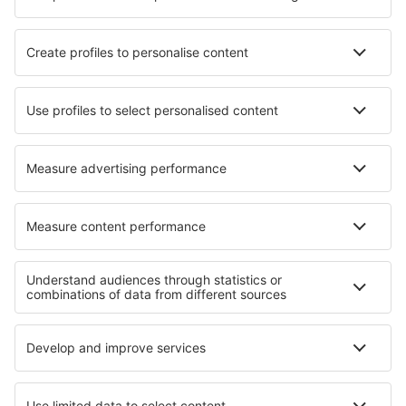
Légitársaságok
Ryanair
Wizz Air
Lufthansa
Eurowings
easyJet
eSky
Felhasználási feltételek
Foglalásaim
Adatvédelmi Irányelvek
Segítség és kapcsolat