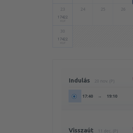
23
24
25
26
17422
HUF
30
17422
HUF
Indulás
20 nov. (P)
17:40
→
19:10
Visszaút
11 dec. (P)