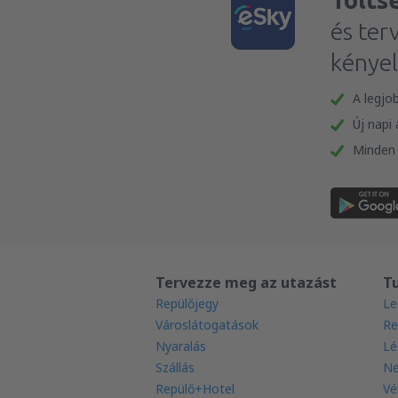
Tölts
és ter
kénye
A legjo
Új napi
Minden 
Tervezze meg az utazást
T
Repülőjegy
Le
Városlátogatások
Re
Nyaralás
Lé
Szállás
Ne
Repülő+Hotel
Vé