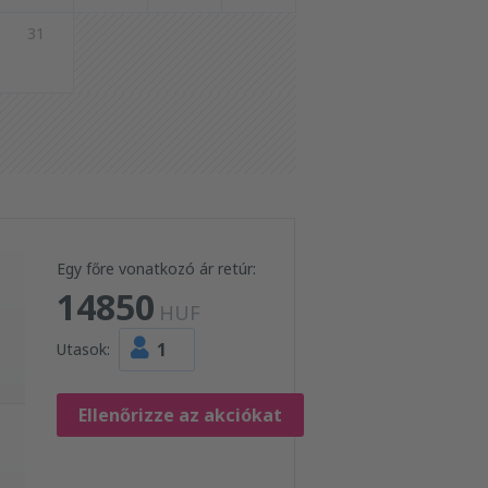
31
Egy főre vonatkozó ár retúr:
14850
HUF
1
Utasok:
Ellenőrizze az akciókat