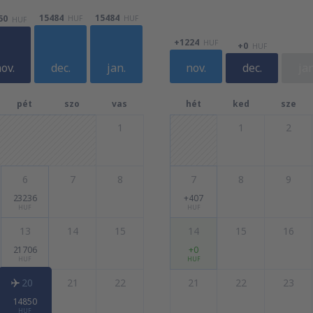
15484
15484
50
HUF
HUF
HUF
+1224
HUF
+0
HUF
ov.
dec.
jan.
nov.
dec.
jan
pét
szo
vas
hét
ked
sze
1
1
2
6
7
8
7
8
9
23236
+407
HUF
HUF
13
14
15
14
15
16
21706
+0
HUF
HUF
20
21
22
21
22
23
14850
HUF