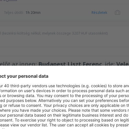
Teljes útidő:
1h 20min
Részletek
kel (kezelési költség nélkül, melynek összege
3207
HUF
utasonként)
yelőt az innen:
Budapest Liszt Ferenc
, ide:
Vele
Legmagasabb ár
HUF
edvező áron hírlevelünkben.
Hozzájárulok ahhoz, hogy marketinginformációk
ott e-mail-címre.