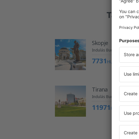
Találtu
Skopje
Indulás Budapestről
7731
HUF
Tirana
Indulás Budapestről
11971
HUF