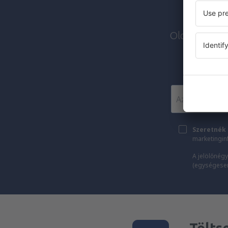
Olcsó járato
Szeretnék 
marketingin
A jelölőnégy
(egységesen)