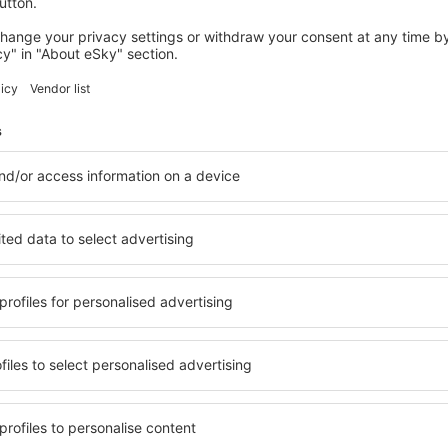
nk több ajánlatot a keresésnek meg
Tirana
Indulás Budapestről
11971
HUF
Szófia
Indulás Budapestről
12230
HUF