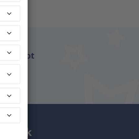
énzt.
csomagot
utaznak