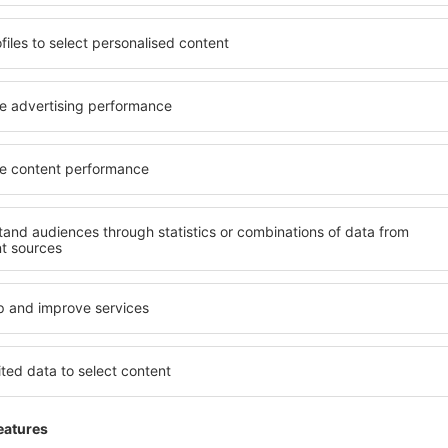
Mutasson több részletet
Takarítson meg időt és p
Foglaljon Repülő+Hotel 
az eSky.hu-n!
Nézze meg
evélre feliratkozók többet 