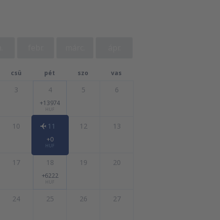
.
febr.
márc.
ápr.
csü
pét
szo
vas
3
4
5
6
+13974
HUF
10
11
12
13
+0
HUF
17
18
19
20
+6222
HUF
24
25
26
27