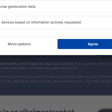
kevesebbért
k, városlátogatás, nyaralás – kapjon egyedi utazás
mindenki más előtt.
Csak a legjobbakat küldjük, az utazók becsszavára
Ira
kedvezőbb árakat kapni bizonyos utazásokra,
és hozzájárulok ahhoz, hog
formációkat küldjön az általam megadott e-mail-címre.
zet megjelölésével, az email cím megadásával és az „Iratkozzon fel” kiválasztá
 Ön hozzájárulását adja személyes adatainak eSky.pl S.A., regisztrált irodája