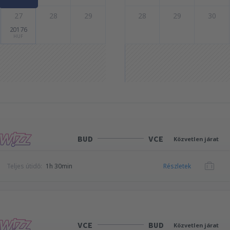
27
28
29
28
29
30
20176
HUF
BUD
VCE
Közvetlen járat
Teljes útidő:
1h 30min
Részletek
VCE
BUD
Közvetlen járat