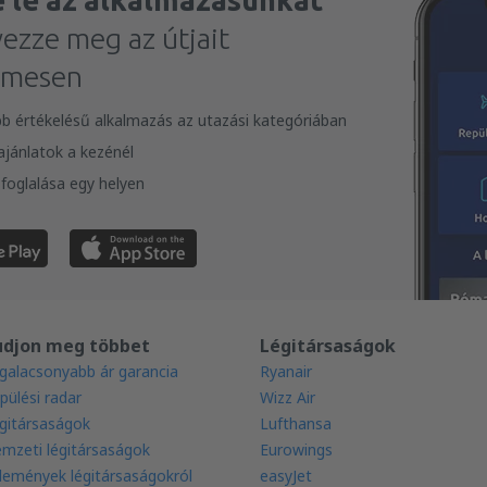
e le az alkalmazásunkat
vezze meg az útjait
lmesen
bb értékelésű alkalmazás az utazási kategóriában
 ajánlatok a kezénél
foglalása egy helyen
udjon meg többet
Légitársaságok
galacsonyabb ár garancia
Ryanair
pülési radar
Wizz Air
gitársaságok
Lufthansa
mzeti légitársaságok
Eurowings
lemények légitársaságokról
easyJet