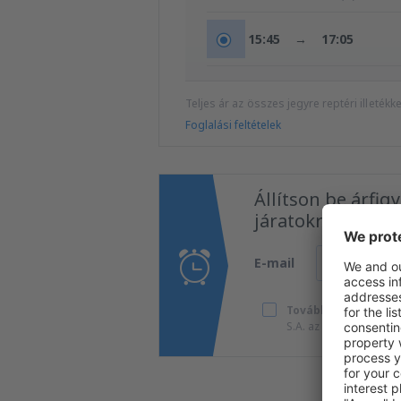
15:45
→
17:05
Teljes ár az összes jegyre reptéri illeték
Foglalási feltételek
Állítson be árfig
járatokra!
E-mail
További utazások k
S.A. az általam megad