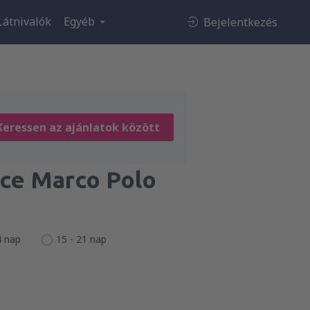
Látnivalók
Egyéb
Bejelentkezés
Keressen az ajánlatok között
ce Marco Polo
4 nap
15 - 21 nap