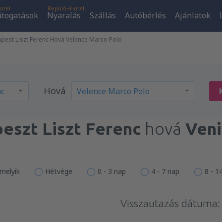
otel
Repülő+Hotel
átogatások
Nyaralás
Szállás
Autóbérlés
Ajánlatok
est Liszt Ferenc Hová Velence Marco Polo
Hová
eszt Liszt Ferenc
hová
Veni
melyik
Hétvége
0 - 3 nap
4 - 7 nap
8 - 1
Visszautazás dátuma: