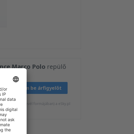
nce Marco Polo
repülő
Állítson be árfigyelőt
at kapjak (hírlevél formájában) a eSky.pl