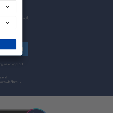
i ajánlatokat
!
tkozzon fel
y az eSky.pl S.A.
sával
 Katowicében​