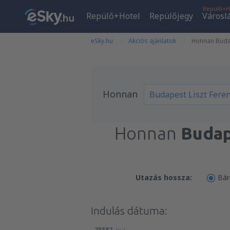
Repülő+H
Repülő+Hotel
Repülőjegy
Városl
eSky.hu
Akciós ajánlatok
Honnan Budap
Honnan
Honnan
Budap
Utazás hossza:
Bár
Indulás dátuma:
25582
HUF