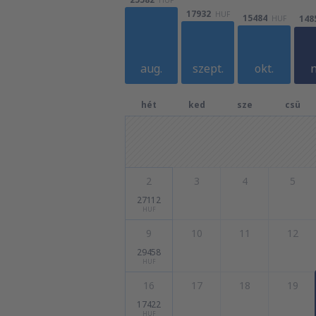
17932
HUF
15484
148
HUF
aug.
szept.
okt.
n
hét
ked
sze
csü
2
3
4
5
27112
HUF
9
10
11
12
29458
HUF
16
17
18
19
17422
HUF