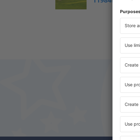
11984
HUF