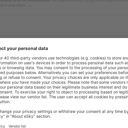
edvező áron hírlevelünkben.
Hozzájárulok ahhoz, hogy marketinginformációk
ott e-mail-címre.
nk több ajánlatot a keresésnek meg
Tirana
Indulás Budapestről
11984
HUF
Szófia
Indulás Budapestről