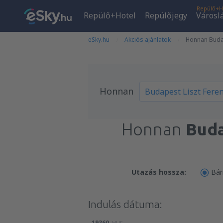
Repülő+H
Repülő+Hotel
Repülőjegy
Városl
eSky.hu
Akciós ajánlatok
Honnan Budap
Honnan
Honnan
Buda
Utazás hossza:
Bár
Indulás dátuma:
19360
HUF