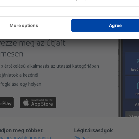
e le az alkalmazásunkat
vezze meg az útjait
lmesen
bb értékelésű alkalmazás az utazási kategóriában
 ajánlatok a kezénél
foglalása egy helyen
udjon meg többet
Légitársaságok
galacsonyabb ár garancia
Ryanair