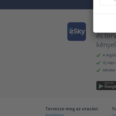
Tölts
és ter
kénye
A legjo
Új napi
Minden 
Tervezze meg az utazást
T
Repülőjegy
Le