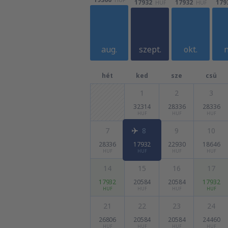
17932
17932
179
HUF
HUF
aug.
szept.
okt.
n
hét
ked
sze
csü
1
2
3
32314
28336
28336
HUF
HUF
HUF
7
8
9
10
28336
17932
22930
18646
HUF
HUF
HUF
HUF
14
15
16
17
17932
20584
20584
17932
HUF
HUF
HUF
HUF
21
22
23
24
26806
20584
20584
24460
HUF
HUF
HUF
HUF