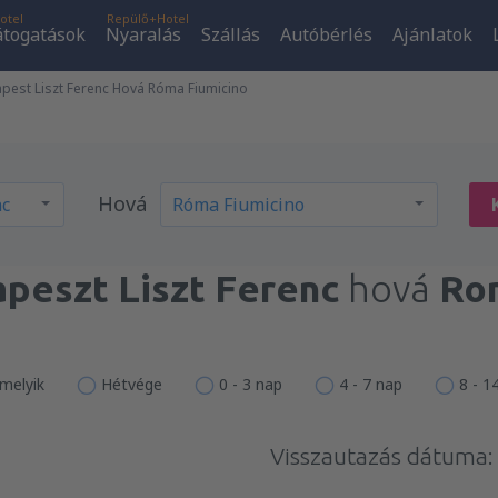
otel
Repülő+Hotel
átogatások
Nyaralás
Szállás
Autóbérlés
Ajánlatok
est Liszt Ferenc Hová Róma Fiumicino
Hová
peszt Liszt Ferenc
hová
Ro
melyik
Hétvége
0 - 3 nap
4 - 7 nap
8 - 1
Visszautazás dátuma: