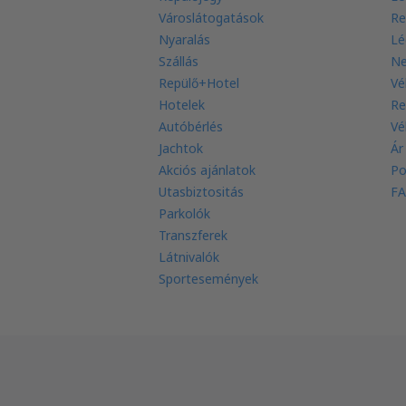
Városlátogatások
Re
Nyaralás
Lé
Szállás
Ne
Repülő+Hotel
Vé
Hotelek
Re
Autóbérlés
Vé
Jachtok
Ár
Akciós ajánlatok
Po
Utasbiztositás
FA
Parkolók
Transzferek
Látnivalók
Sportesemények