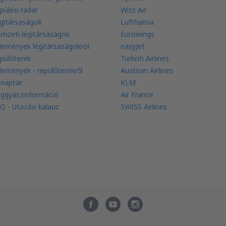
pülési radar
Wizz Air
gitársaságok
Lufthansa
mzeti légitársaságok
Eurowings
lemények légitársaságokról
easyJet
pülőterek
Turkish Airlines
lemények - repülőterekről
Austrian Airlines
 naptár
KLM
ggyászinformáció
Air France
Q - Utazási kalauz
SWISS Airlines