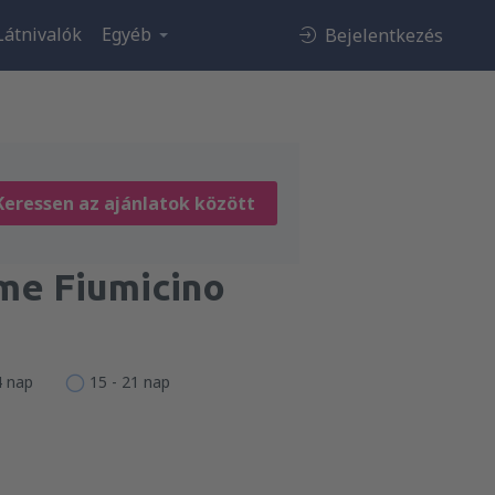
Látnivalók
Egyéb
Bejelentkezés
Keressen az ajánlatok között
me Fiumicino
4 nap
15 - 21 nap