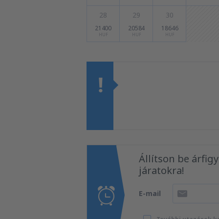
28
29
30
21400
20584
18646
HUF
HUF
HUF
Állítson be árfig
járatokra!
E-mail