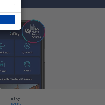
eSky
Rólunk