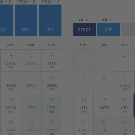
32
17932
17932
HUF
HUF
HUF
+0
+0
HUF
HUF
ov.
dec.
jan.
szept.
okt.
nov
pét
szo
vas
hét
ked
sze
4
5
6
1
2
26806
30682
28336
HUF
HUF
HUF
11
12
13
7
8
9
43942
21400
26806
+2652
HUF
HUF
HUF
HUF
18
19
20
14
15
16
36190
17932
17932
+714
+8874
+714
HUF
HUF
HUF
HUF
HUF
HUF
25
26
27
21
22
23
26806
17932
17932
+3468
+0
+0
HUF
HUF
HUF
HUF
HUF
HUF