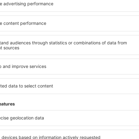
evélre feliratkozók többet 
kevesebbért
k, városlátogatás, nyaralás – kapjon egyedi utazás
mindenki más előtt.
Csak a legjobbakat küldjük, az utazók becsszavára
Ira
kedvezőbb árakat kapni bizonyos utazásokra,
és hozzájárulok ahhoz, hog
formációkat küldjön az általam megadott e-mail-címre.
zet megjelölésével, az email cím megadásával és az „Iratkozzon fel” kiválasztá
 Ön hozzájárulását adja személyes adatainak eSky.pl S.A., regisztrált irodája