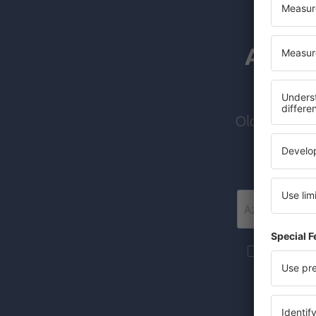
A hírl
Olcsó járato
Szeretnék 
marketingin
A jelölőnégy
(egységesen)