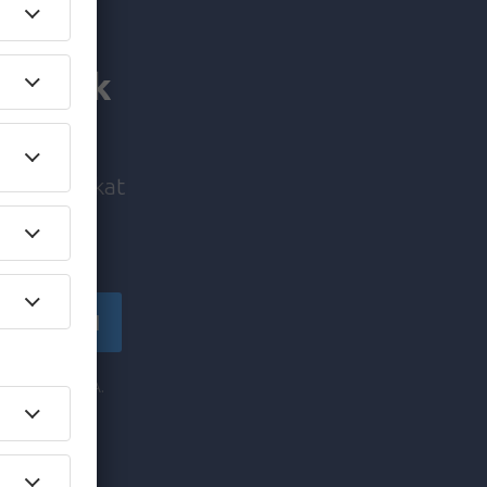
utaznak
i ajánlatokat
!
tkozzon fel
y az eSky.pl S.A.
sával
 Katowicében​