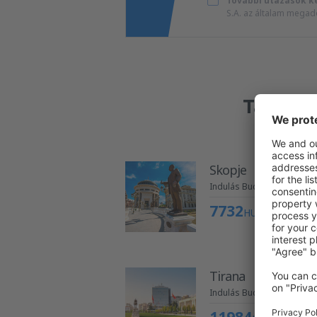
További utazások k
S.A. az általam megad
Találtu
Skopje
Indulás Budapestről
7732
HUF
Tirana
Indulás Budapestről