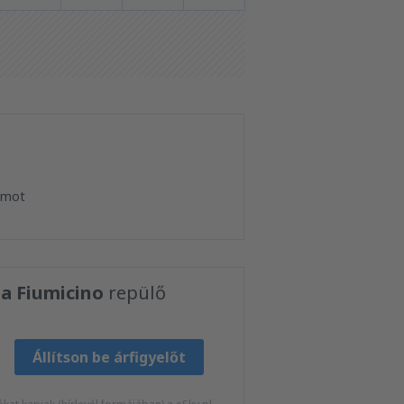
tumot
a Fiumicino
repülő
Állítson be árfigyelőt