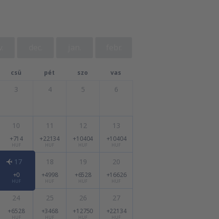
.
dec.
jan.
febr.
csü
pét
szo
vas
3
4
5
6
10
11
12
13
+714
+22134
+10404
+10404
HUF
HUF
HUF
HUF
17
18
19
20
+0
+4998
+6528
+16626
HUF
HUF
HUF
HUF
24
25
26
27
+6528
+3468
+12750
+22134
HUF
HUF
HUF
HUF