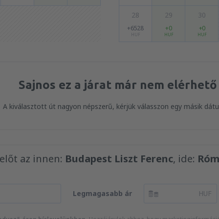
28
29
30
+6528
+0
+0
HUF
HUF
HUF
Sajnos ez a járat már nem elérhető
A kiválasztott út nagyon népszerű, kérjük válasszon egy másik dá
yelőt az innen:
Budapest Liszt Ferenc
, ide:
Róm
Legmagasabb ár
HUF