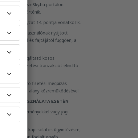
olgozása a www.eSky.hu portálon
ok szerint történik.
ekre a Szabályzat 14. pontja vonatkozik.
olgáltató a Felhasználónak nyújtott
tás jellegétől és fajtájától függően, a
náló és a Szolgáltató közös
sználó a fizetési tranzakciót elindító
etésre vonatkozó fizetési megbízás
re feljogosított alany közreműködésével.
 RENDSZER HASZNÁLATA ESETÉN
a jogi következményekkel vagy jogi
helyfoglalással kapcsolatos ügyintézésre,
a Szabályzatban foglalt egyéb