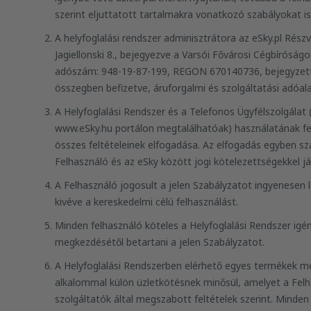
szerint eljuttatott tartalmakra vonatkozó szabályokat is 
A helyfoglalási rendszer adminisztrátora az eSky.pl Rész
Jagiellonski 8., bejegyezve a Varsói Fővárosi Cégbírós
adószám: 948-19-87-199, REGON 670140736, bejegyzett 
összegben befizetve, áruforgalmi és szolgáltatási adóala
A Helyfoglalási Rendszer és a Telefonos Ügyfélszolgála
www.eSky.hu portálon megtalálhatóak) használatának felt
összes feltételeinek elfogadása. Az elfogadás egyben szá
Felhasználó és az eSky között jogi kötelezettségekkel já
A Felhasználó jogosult a jelen Szabályzatot ingyenesen 
kivéve a kereskedelmi célú felhasználást.
Minden felhasználó köteles a Helyfoglalási Rendszer ig
megkezdésétől betartani a jelen Szabályzatot.
A Helyfoglalási Rendszerben elérhető egyes termékek 
alkalommal külön üzletkötésnek minősül, amelyet a Fe
szolgáltatók által megszabott feltételek szerint. Minde