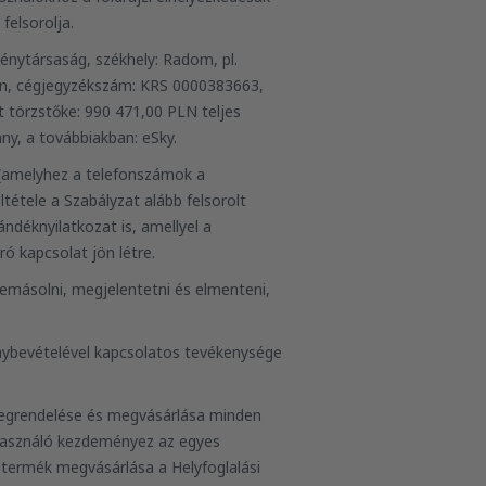
felsorolja.
vénytársaság, székhely: Radom, pl.
ágon, cégjegyzékszám: KRS 0000383663,
törzstőke: 990 471,00 PLN teljes
ny, a továbbiakban: eSky.
t (amelyhez a telefonszámok a
étele a Szabályzat alább felsorolt
ndéknyilatkozat is, amellyel a
ró kapcsolat jön létre.
lemásolni, megjelentetni és elmenteni,
énybevételével kapcsolatos tevékenysége
megrendelése és megvásárlása minden
lhasználó kezdeményez az egyes
n termék megvásárlása a Helyfoglalási