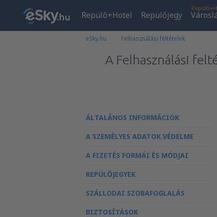
Repülő+H
Repülő+Hotel
Repülőjegy
Városl
eSky.hu
Felhasználási feltételek
A Felhasználási felt
ÁLTALÁNOS INFORMÁCIÓK
A SZEMÉLYES ADATOK VÉDELME
A FIZETÉS FORMÁI ÉS MÓDJAI
REPÜLŐJEGYEK
SZÁLLODAI SZOBAFOGLALÁS
BIZTOSÍTÁSOK