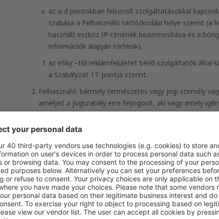
az a-d pontokban felsorolt szolgáltatásokkal kapcsol
szabása a Felhasználó tartózkodási helye szerint (a 
használt eszköz IP-címének beazonosítása és a böng
információk alapján történik),
az eSky –tól reklámfelületet bérlő szolgáltatók által 
a Szabályzat 17. pontja szerint.
Felhasználó: bármely természetes vagy jogi személy vagy
amelyet a jogszabály erre feljogosít, aki vagy amely igén
a Telefonos Ügyfélszolgálatot.
Fizető: bármely természetes vagy jogi személy vagy jogi
jogszabály erre feljogosít, aki vagy amely igénybe veszi 
Telefonos Ügyfélszolgálatot és fizetést teljesít vagy fize
Telefonos Ügyfélszolgálat: az eSky struktúráján belül m
és a Fizető közötti kapcsolatért az eSky által kínált szo
Szabályzatban meghatározott feltételek szerint.
Kiszolgáló: a Felhasználó számára a www.eSky.hu portálon