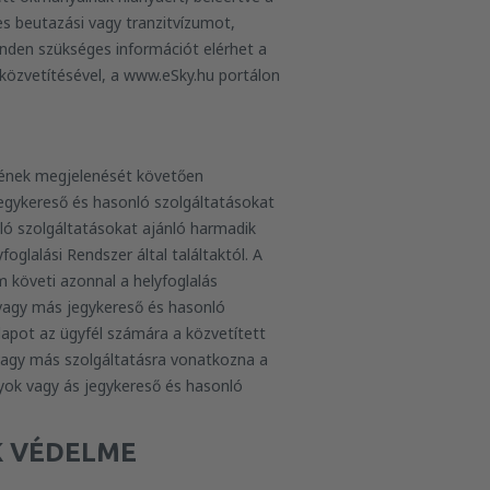
es beutazási vagy tranzitvízumot,
minden szükséges információt elérhet a
 közvetítésével, a www.eSky.hu portálon
yének megjelenését követően
egykereső és hasonló szolgáltatásokat
ló szolgáltatásokat ajánló harmadik
oglalási Rendszer által találtaktól. A
követi azonnal a helyfoglalás
 vagy más jegykereső és hasonló
apot az ügyfél számára a közvetített
vagy más szolgáltatásra vonatkozna a
nyok vagy ás jegykereső és hasonló
K VÉDELME