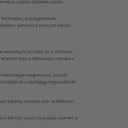
mélyre szabott feltételek szerint
 feltételekre, a szolgáltatások
dekében ajánlatos a tervezett indulás
 a www.eSky.hu portálon és a Telefonos
 lehetővé teszi a Felhasználó számára a
lási lehetőségek megkeresése, tetszés
kiszámítását és a repülőjegy megvásárlását,
sát bármely városban (bel- és külföldön
sése bármely vasúti útirányban, valamint a