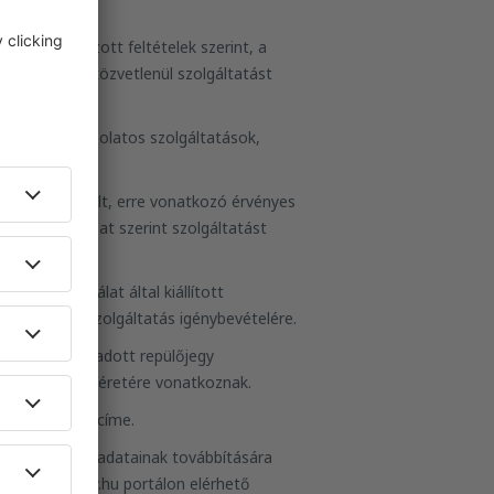
n meghatározott feltételek szerint, a
től függően - közvetlenül szolgáltatást
sadással kapcsolatos szolgáltatások,
pezik.
tatására jogosult, erre vonatkozó érvényes
 jelen Szabályzat szerint szolgáltatást
 Ügyfélszolgálat által kiállított
llítás, mint szolgáltatás igénybevételére.
bbek között az adott repülőjegy
ató csomagok méretére vonatkoznak.
kus postafiók címe.
áló személyes adatainak továbbítására
ra a www.eSky.hu portálon elérhető