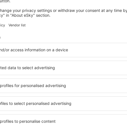
más partnerek oldalain szolgáltatást nyújtó cég.
Szolgáltató: a Felhasználó számára a jelen Szabályzatba
Helyfoglalási Rendszeren át vagy - a szolgáltatás jellegé
nyújtó alany.
Szállodai szolgáltatások: a nem tartózkodási célú szállá
amely a Felhasználó utaztatásának kötelezően részét ké
Szállító: légi szállítás, mint gazdasági tevékenység foly
engedéllyel (licenc, szerződés) rendelkező alany, amely a
nyújt.
Repülőjegy: a Helyfoglalási rendszer által vagy a Telefonos
dokumentum, amely feljogosítja a Felhasználót a légi szá
Utazási feltételek: a helyfoglalás feltételei, amelyek tö
felhasználására, a jegy visszaváltására vagy a szállíth
E-mail cím: a Felhasználó által megadott, aktív elektroni
Személyes kérdőív: kitöltendő kérdőív, amely a Felhaszn
szolgál. Célja, hogy lehetővé tegye a Felhasználó számá