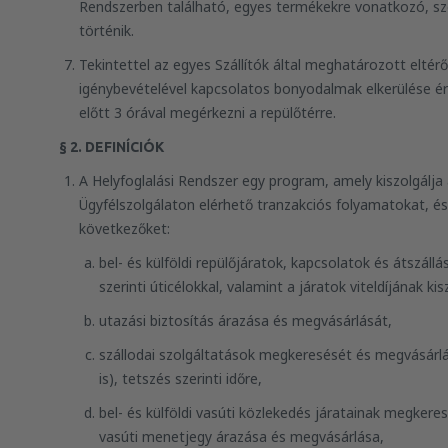
Rendszerben található, egyes termékekre vonatkozó, sze
történik.
Tekintettel az egyes Szállítók által meghatározott eltérő
igénybevételével kapcsolatos bonyodalmak elkerülése ér
előtt 3 órával megérkezni a repülőtérre.
§ 2. DEFINÍCIÓK
A Helyfoglalási Rendszer egy program, amely kiszolgálja
Ügyfélszolgálaton elérhető tranzakciós folyamatokat, és
következőket:
bel- és külföldi repülőjáratok, kapcsolatok és átszál
szerinti úticélokkal, valamint a járatok viteldíjának 
utazási biztosítás árazása és megvásárlását,
szállodai szolgáltatások megkeresését és megvásárlá
is), tetszés szerinti időre,
bel- és külföldi vasúti közlekedés járatainak megkere
vasúti menetjegy árazása és megvásárlása,