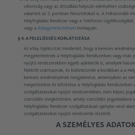
célország vagy az átszállási helyszín eléréséhez szükség
valamint az 5. pontban felsoroltakat is. A Felhasználó 
Helyfoglalási Rendszer vagy a Telefonos Ügyfélszolgálat
vagy a
Külügyminisztérium
honlapján.
§ 4. A FELELŐSSÉG KORLÁTOZÁSA
Az eSky tájékoztat mindenkit, hogy a keresés eredmén
megjelenhetnek a Helyfoglalási Rendszerben vagy más j
nyújtó rendszerekben egyéb ajánlatok is, amelyek hason
felektől származnak, és különböznek a korábban a a Helyf
keresés eredményének megjelenése, amennyiben az nem 
megerősítése és kifizetése a Helyfoglalási Rendszerben
szolgáltatásokat nyújtó rendszerekben, nem képez jogal
szerződés megkötésére, amely szerződés jegyeladásra 
Helyfoglalási Rendszer szolgáltatásait igénybe vevő ala
szolgáltatásokat nyújtó rendszerek részéről.
A SZEMÉLYES ADATO