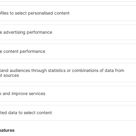
szolgáltatások használatát. Az adatok kezelése és feld
olvasható, bizalmas adatok kezelésére vonatkozó szabály
„Low cost” járatok: meghatározott repülőjáratok, amely
Szolgáltatási díj: vissza nem téríthető díj, amelyet a Sz
szolgáltatásokkal kapcsolatban szed, a nyújtott szolgálta
jelen Szabályzatban meghatározottak szerint.
Fizetőeszköz: személyre szabott eszköz, vagy a Felhasz
megegyezésével meghatározott folyamat, amelyet a Felha
megbízás megadására használ.
Fizetőkártya: fizetőeszköz, amely lehetővé teszi a kifiz
megadását, az átutalás vagy kifizetés elindítását, az er
§ 3. A FELHASZNÁLÓ FELELŐSSÉGE A HELYFOGLALÁSI
A Felhasználó kijelenti, hogy teljes mértékben jogosult 
kötelezettségekkel járó tevékenységet folytatni.
A Felhasználó vállalja, hogy a Helyfoglalási Rendszert a 
repülőjegy vásárlására, helyfoglalás megrendelésére és 