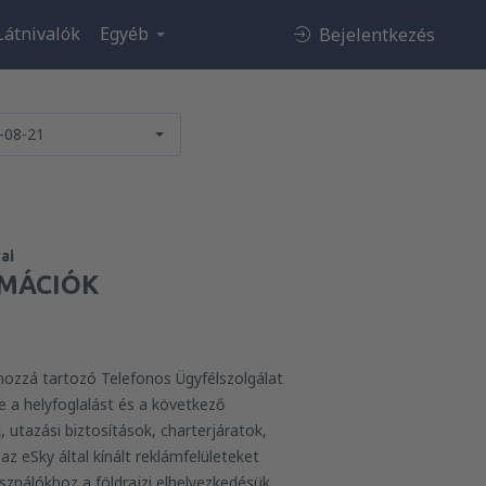
Látnivalók
Egyéb
Bejelentkezés
-08-21
ai
MÁCIÓK
 hozzá tartozó Telefonos Ügyfélszolgálat
e a helyfoglalást és a következő
 utazási biztosítások, charterjáratok,
z eSky által kínált reklámfelületeket
sználókhoz a földrajzi elhelyezkedésük