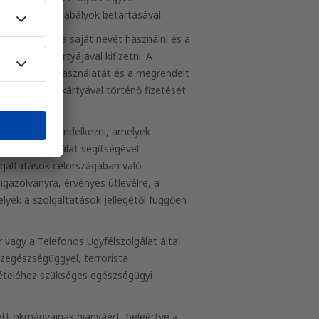
onatkozó jogszabályok betartásával.
orán köteles a saját nevét használni és a
t a saját kártyájával kifizetni. A
gy hamis név használatát és a megrendelt
 vagy hamis kártyával történő fizetését
kmányokkal rendelkezni, amelyek
os Ügyfélszolgálat segítségével
lgáltatások célországában való
igazolványra, érvényes útlevélre, a
lyek a szolgáltatások jellegétől függően
r vagy a Telefonos Ügyfélszolgálat által
zegészségüggyel, terrorista
vételéhez szükséges egészségügyi
ett okmányainak hiányáért, beleértve a