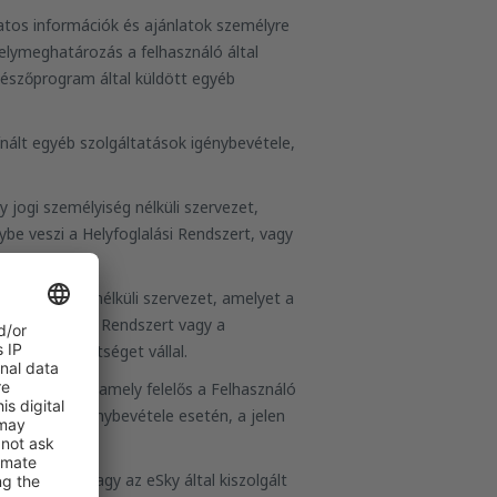
atos információk és ajánlatok személyre
helymeghatározás a felhasználó által
észőprogram által küldött egyéb
kínált egyéb szolgáltatások igénybevétele,
 jogi személyiség nélküli szervezet,
ybe veszi a Helyfoglalási Rendszert, vagy
 személyiség nélküli szervezet, amelyet a
a Helyfoglalási Rendszert vagy a
tési kötelezettséget vállal.
űködő egység, amely felelős a Felhasználó
lgáltatások igénybevétele esetén, a jelen
 keresztül vagy az eSky által kiszolgált