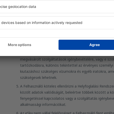
szolgáltatások igénybevételére használja, kizárólag a v
A Felhasználó a helyfoglalással kapcsolatos ügyintézés s
megrendelt repülőjegyek és/vagy egyéb szolgáltatások árá
helyfoglalással kapcsolatos ügyintézés során idegen va
repülőjegyek és/vagy egyéb szolgáltatások árának idegen
azonnal bejelentjük a megfelelő bűnüldöző szerveknek.
A Felhasználó köteles megfelelő és érvényes személyi o
feljogosítják őt a Helyfoglalási Rendszer vagy a Telefon
megvásárolt szolgáltatások igénybevételére, vagy e szo
tartózkodásra, különös tekintettel az érvényes személyi 
kiutazáshoz szükséges vízumokra és egyéb iratokra, ame
szükségesek lehetnek.
A Felhasználó köteles ellenőrizni a Helyfoglalási Rendsze
közölt adatok valódiságát, beleértve többek között a kö
fenyegetéssel kapcsolatos vagy a szolgáltatás igénybe
alkalmassági információkat.
Az eSky nem vállal felelősséget a Felhasználó fent említ