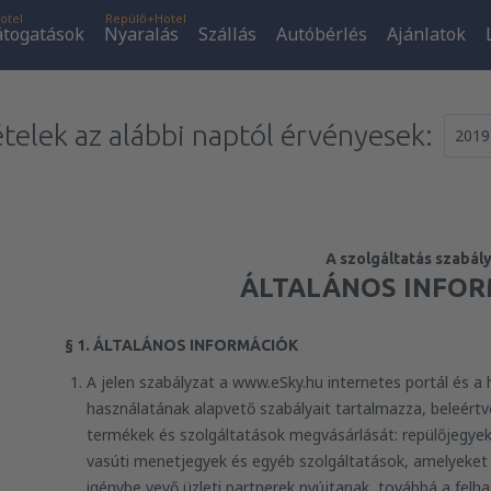
otel
Repülő+Hotel
átogatások
Nyaralás
Szállás
Autóbérlés
Ajánlatok
ételek az alábbi naptól érvényesek:
2019
A szolgáltatás szabály
ÁLTALÁNOS INFOR
§ 1. ÁLTALÁNOS INFORMÁCIÓK
A jelen szabályzat a www.eSky.hu internetes portál és a
használatának alapvető szabályait tartalmazza, beleértv
termékek és szolgáltatások megvásárlását: repülőjegyek,
vasúti menetjegyek és egyéb szolgáltatások, amelyeket a
igénybe vevő üzleti partnerek nyújtanak, továbbá a felha