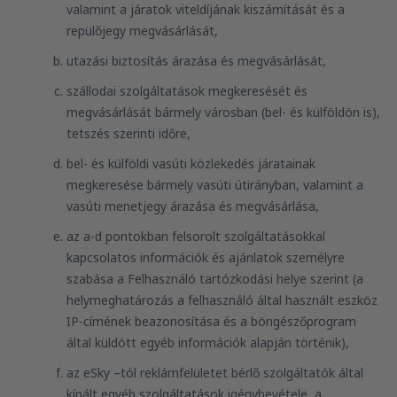
valamint a járatok viteldíjának kiszámítását és a
repülőjegy megvásárlását,
utazási biztosítás árazása és megvásárlását,
szállodai szolgáltatások megkeresését és
megvásárlását bármely városban (bel- és külföldön is),
tetszés szerinti időre,
bel- és külföldi vasúti közlekedés járatainak
megkeresése bármely vasúti útirányban, valamint a
vasúti menetjegy árazása és megvásárlása,
az a-d pontokban felsorolt szolgáltatásokkal
kapcsolatos információk és ajánlatok személyre
szabása a Felhasználó tartózkodási helye szerint (a
helymeghatározás a felhasználó által használt eszköz
IP-címének beazonosítása és a böngészőprogram
által küldött egyéb információk alapján történik),
az eSky –tól reklámfelületet bérlő szolgáltatók által
kínált egyéb szolgáltatások igénybevétele, a