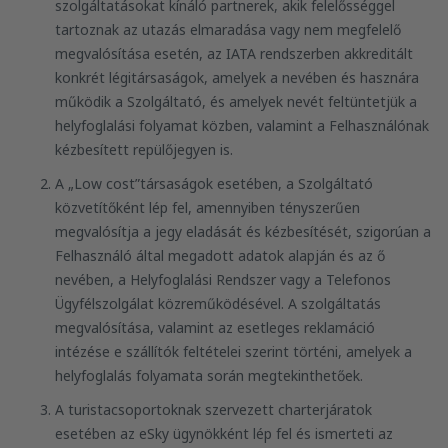
szolgáltatásokat kínáló partnerek, akik felelősséggel
tartoznak az utazás elmaradása vagy nem megfelelő
megvalósítása esetén, az IATA rendszerben akkreditált
konkrét légitársaságok, amelyek a nevében és hasznára
működik a Szolgáltató, és amelyek nevét feltüntetjük a
helyfoglalási folyamat közben, valamint a Felhasználónak
kézbesített repülőjegyen is.
A „Low cost”társaságok esetében, a Szolgáltató
közvetítőként lép fel, amennyiben tényszerűen
megvalósítja a jegy eladását és kézbesítését, szigorúan a
Felhasználó által megadott adatok alapján és az ő
nevében, a Helyfoglalási Rendszer vagy a Telefonos
Ügyfélszolgálat közreműködésével. A szolgáltatás
megvalósítása, valamint az esetleges reklamáció
intézése e szállítók feltételei szerint történi, amelyek a
helyfoglalás folyamata során megtekinthetőek.
A turistacsoportoknak szervezett charterjáratok
esetében az eSky ügynökként lép fel és ismerteti az