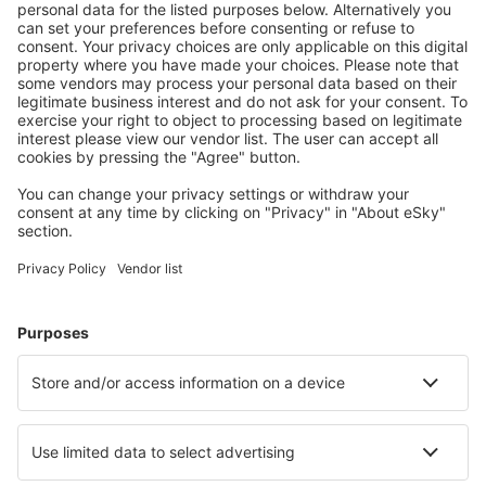
szabályzata tartalmazza.
Ha a repülőjegy díjszabásánál figyelembe vették a
repülőjegy visszatérítésének lehetőségét, a Fizető
személy telefonon felveheti a kapcsolatot a Call
Centerrel a jegy visszatérítéséért, vagy saját maga
kérhet visszatérítést a Fuvarozótól.
A használt fizetési formától függően, a Szállítótól a
Felhasználónak a visszaváltott repülőjegyért járó
összeget közvetlenül a Fizető bankszámlájára vagy
kártyájára utalják, a Szolgáltatónak befizetett összeg
beérkezésétől számított 7 napon belül. A visszatérítés
időpontjának az a nap számít, amelyen a visszatérítés
összege leemelésre került a Szolgáltató
bankszámlájáról.
A helyfoglalás változtatása / módosítása, kiegészítő
szolgáltatások
A Felhasználó saját maga változtat a foglaláson