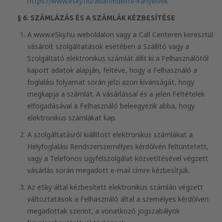
https://www.esky.hu/adatvedelmi-iranyelvek
§ 6. SZÁMLÁZÁS ÉS A SZÁMLÁK KÉZBESÍTÉSE
A www.eSky.hu weboldalon vagy a Call Centeren keresztül
vásárolt szolgáltatások esetében a Szállító vagy a
Szolgáltató elektronikus számlát állít ki a Felhasználótól
kapott adatok alapján, feltéve, hogy a Felhasználó a
foglalási folyamat során jelzi azon kívánságát, hogy
megkapja a számlát. A vásárlással és a jelen Feltételek
elfogadásával a Felhasználó beleegyezik abba, hogy
elektronikus számlákat kap.
A szolgáltatásról kiállított elektronikus számlákat a
Helyfoglalási Rendszerszemélyes kérdőívén feltüntetett,
vagy a Telefonos ügyfélszolgálat közvetítésével végzett
vásárlás során megadott e-mail címre kézbesítjük.
Az eSky által kézbesített elektronikus számlán végzett
változtatások a Felhasználó által a személyes kérdőíven
megadottak szerint, a vonatkozó jogszabályok