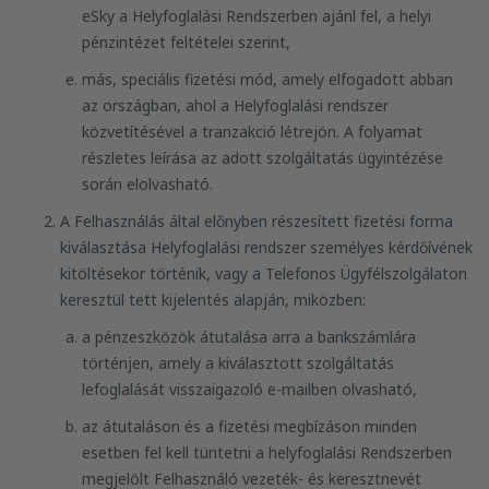
eSky a Helyfoglalási Rendszerben ajánl fel, a helyi
pénzintézet feltételei szerint,
más, speciális fizetési mód, amely elfogadott abban
az országban, ahol a Helyfoglalási rendszer
közvetítésével a tranzakció létrejön. A folyamat
részletes leírása az adott szolgáltatás ügyintézése
során elolvasható.
A Felhasználás által előnyben részesített fizetési forma
kiválasztása Helyfoglalási rendszer személyes kérdőívének
kitöltésekor történik, vagy a Telefonos Ügyfélszolgálaton
keresztül tett kijelentés alapján, miközben:
a pénzeszközök átutalása arra a bankszámlára
történjen, amely a kiválasztott szolgáltatás
lefoglalását visszaigazoló e-mailben olvasható,
az átutaláson és a fizetési megbízáson minden
esetben fel kell tüntetni a helyfoglalási Rendszerben
megjelölt Felhasználó vezeték- és keresztnevét