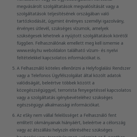
megvásárolt szolgáltatások megvalósítását vagy a
szolgáltatások teljesítésének országában való
tartózkodását, úgymint érvényes személyi igazolvány,
érvényes útlevél, szükséges vízumok, amelyek
szükségesek lehetnek a nyújtott szolgáltatások körétől
függően. Felhasználónak emellett meg kell ismernie a
www.esky.hu weboldalon található vízum- és nyelvi
feltételekkel kapcsolatos információkat is.
A Felhasználó köteles ellenőrizni a Helyfoglalási Rendszer
vagy a Telefonos Ügyfélszolgálat által közölt adatok
valódiságát, beleértve többek között a
közegészségüggyel, terrorista fenyegetéssel kapcsolatos
vagy a szolgáltatás igénybevételéhez szükséges
egészségügyi alkalmassági információkat.
Az eSky nem vállal felelősséget a Felhasználó fent
említett okmányainak hiányáért, beleértve a célország
vagy az átszállási helyszín eléréséhez szükséges