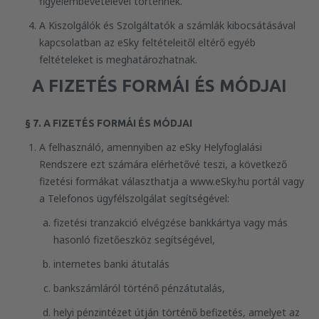
figyelembevételével történnek.
A Kiszolgálók és Szolgáltatók a számlák kibocsátásával
kapcsolatban az eSky feltételeitől eltérő egyéb
feltételeket is meghatározhatnak.
A FIZETÉS FORMÁI ÉS MÓDJAI
§ 7. A FIZETÉS FORMÁI ÉS MÓDJAI
A felhasználó, amennyiben az eSky Helyfoglalási
Rendszere ezt számára elérhetővé teszi, a következő
fizetési formákat választhatja a www.eSky.hu portál vagy
a Telefonos ügyfélszolgálat segítségével:
fizetési tranzakció elvégzése bankkártya vagy más
hasonló fizetőeszköz segítségével,
internetes banki átutalás
bankszámláról történő pénzátutalás,
helyi pénzintézet útján történő befizetés, amelyet az