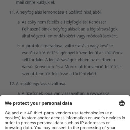
mail címre küldjük el.
A helyfoglalás lemondása a Szállító hibájából:
Az eSky nem felelős a Helyfoglalási Rendszer
Felhasználóinak helyfoglalásaiban a légitársaságok
által végzett lemondásokért vagy módosításokért.
A járatok elmaradása, változtatása vagy késése
esetén a kártérítési igénnyel közvetlenül a szállítóhoz
kell fordulni. A légitársaságok ebben az esetben a
Varsói Konvenció és a Montreali Konvenció feltételei
szerint tehetők felelőssé a történtekért.
A repülőjegy visszaváltása:
A fizetőnek joga van visszaváltani a www.eSky
portálon vásárolt repülőjegyet, amennyiben a
közvetlenül a légitársaság által meghatározott
díjszabás erre lehetőséget nyújt. A repülőjegy
visszaváltása esetén lemondási díj kerülhet
felszámításra, amelynek mértékét a szállítók