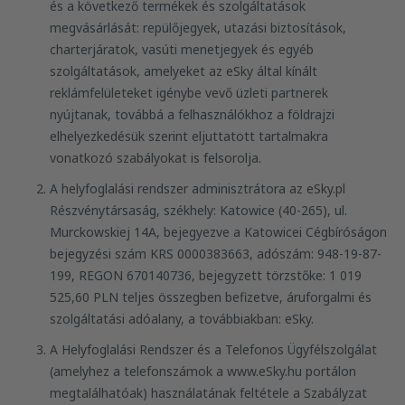
és a következő termékek és szolgáltatások
megvásárlását: repülőjegyek, utazási biztosítások,
charterjáratok, vasúti menetjegyek és egyéb
szolgáltatások, amelyeket az eSky által kínált
reklámfelületeket igénybe vevő üzleti partnerek
nyújtanak, továbbá a felhasználókhoz a földrajzi
elhelyezkedésük szerint eljuttatott tartalmakra
vonatkozó szabályokat is felsorolja.
A helyfoglalási rendszer adminisztrátora az eSky.pl
Részvénytársaság, székhely: Katowice (40-265), ul.
Murckowskiej 14A, bejegyezve a Katowicei Cégbíróságon
bejegyzési szám KRS 0000383663, adószám: 948-19-87-
199, REGON 670140736, bejegyzett törzstőke: 1 019
525,60 PLN teljes összegben befizetve, áruforgalmi és
szolgáltatási adóalany, a továbbiakban: eSky.
A Helyfoglalási Rendszer és a Telefonos Ügyfélszolgálat
(amelyhez a telefonszámok a www.eSky.hu portálon
megtalálhatóak) használatának feltétele a Szabályzat