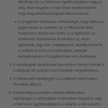
fekvőhely stb.) a Telefonos Ügyfélszolgálaton vagy az
eSky által megadott e-mail címen bejelentendőek,
hogy megvalósíthatóságukat ellenőrizhessük.
A szolgáltató fenntartja a lehetőséget, hogy kiállítsa a
jegyet abban az esetben, ha a Felhasználó által
kiválasztott viteldíj nem fedezi a szolgáltatást az
értékesítés feltételeinek értelmében az adott
ajánlatnál, vagy más, megalapozott akadály merül fel
a szállítók közötti szerződésekben, amelyek
befolyásolására a Szolgáltatónak nincs hatásköre.
A repülőjegyek vásárlásával kapcsolatos fizetési formák a
Szabályzat VII. pontja szerint kerülnek megvalósításra.
A Felhasználó repülőjegyét a szolgáltató elektronikus
formában állítja ki.
A www.eSky.hu portálon vásárolt elektronikus
repülőjegyet a Helyfoglalási rendszerben megadott vagy
a Telefonos Ügyfélszolgálaton a vásárlás során közölt e-