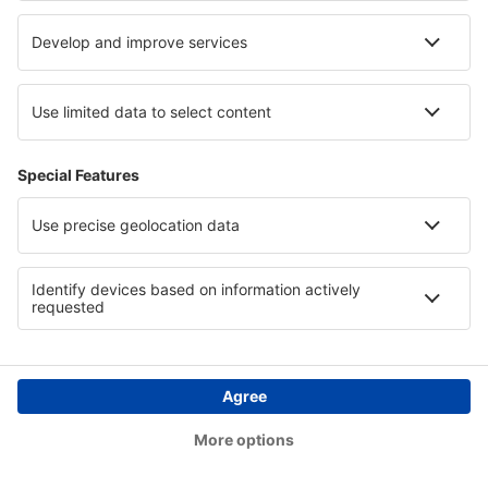
és a módosítás során létrejött új ár közötti
különbség)
adók és illetékek különbözete (esetleges eltérés az
eredeti jegy adótartalma, valamint a módosítás
során keletkezett új adó- és illetéktartalom között)
A helyfoglalás módosítását a Helyfoglalási
Rendszerben a Szolgáltató végzi el, a megvásárolt
jegyen végrehajtott módosítások és kiegészítő
szolgáltatások díjtáblázata szerint.
A megvásárolt jegyen végrehajtott módosítások
és kiegészítő szolgáltatások díjtáblázata (HUF-
ban feltüntetett értékek)
Módosítás
díj
személyenként
A jegy módosítása (időpont, útvonal,
6870
utas nevének változtatása)
A jegy lemondása vagy visszaváltása
6870
Több vagy speciális csomag szállítása
2810