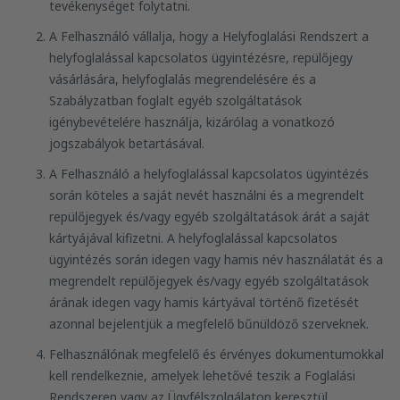
tevékenységet folytatni.
A Felhasználó vállalja, hogy a Helyfoglalási Rendszert a
helyfoglalással kapcsolatos ügyintézésre, repülőjegy
vásárlására, helyfoglalás megrendelésére és a
Szabályzatban foglalt egyéb szolgáltatások
igénybevételére használja, kizárólag a vonatkozó
jogszabályok betartásával.
A Felhasználó a helyfoglalással kapcsolatos ügyintézés
során köteles a saját nevét használni és a megrendelt
repülőjegyek és/vagy egyéb szolgáltatások árát a saját
kártyájával kifizetni. A helyfoglalással kapcsolatos
ügyintézés során idegen vagy hamis név használatát és a
megrendelt repülőjegyek és/vagy egyéb szolgáltatások
árának idegen vagy hamis kártyával történő fizetését
azonnal bejelentjük a megfelelő bűnüldöző szerveknek.
Felhasználónak megfelelő és érvényes dokumentumokkal
kell rendelkeznie, amelyek lehetővé teszik a Foglalási
Rendszeren vagy az Ügyfélszolgálaton keresztül