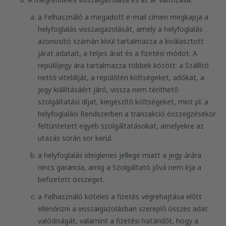
a Felhasználó a megadott e-mail címen megkapja a
helyfoglalás visszaigazolását, amely a helyfoglalás
azonosító számán kívül tartalmazza a kiválasztott
járat adatait, a teljes árat és a fizetési módot. A
repülőjegy ára tartalmazza többek között: a Szállító
nettó viteldíját, a repülőtéri költségeket, adókat, a
jegy kiállításáért járó, vissza nem téríthető
szolgáltatási díjat, kiegészítő költségeket, mint pl. a
helyfoglalási Rendszerben a tranzakció összegzésekor
feltüntetett egyéb szolgáltatásokat, amelyekre az
utazás során sor kerül.
a helyfoglalás ideiglenes jellege miatt a jegy árára
nincs garancia, amíg a Szolgáltató jóvá nem írja a
befizetett összeget.
a Felhasználó köteles a fizetés végrehajtása előtt
ellenőrizni a visszaigazolásban szereplő összes adat
valódiságát, valamint a fizetési határidőt, hogy a