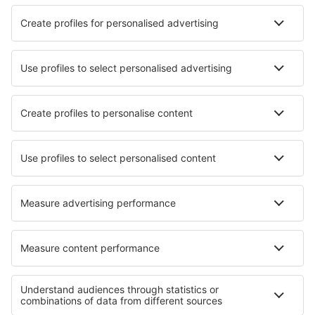
közvetlenül a Fuvarozónál a Call Center segítségével
vagy a www.eSky.hu weboldalon található
kapcsolatfelvételi űrlapon keresztül. Ha az indulás
időpontjáig kevesebb mint 48 óra van hátra, a foglalás
módosítása a Call Centeren keresztül vagy közvetlenül
a Fuvarozónál lehetséges.
A repülőjegy módosítása, amennyiben van rá
lehetőség, a Szállító által meghatározott költséggel és
módon történhet. A repülőjegy módosításának teljes
díja a következőket tartalmazza:
módosítás / kiegészítő szolgáltatás alapdíja
(jegymódosítás díja, amelyet a légitársaság
szabályzata díjtáblázat formájában tartalmaz,
valamint a vissza nem térítendő szolgáltatási díj a
módosítás / kiegészítő szolgáltatás megrendelése
miatt)
díjszabásból adódó különbözet (a jegy eredeti ára