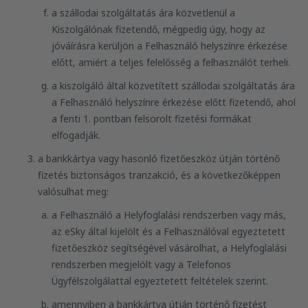
a szállodai szolgáltatás ára közvetlenül a
Kiszolgálónak fizetendő, mégpedig úgy, hogy az
jóváírásra kerüljön a Felhasználó helyszínre érkezése
előtt, amiért a teljes felelősség a felhasználót terheli.
a kiszolgáló által közvetített szállodai szolgáltatás ára
a Felhasználó helyszínre érkezése előtt fizetendő, ahol
a fenti 1. pontban felsorolt fizetési formákat
elfogadják.
a bankkártya vagy hasonló fizetőeszköz útján történő
fizetés biztonságos tranzakció, és a következőképpen
valósulhat meg:
a Felhasználó a Helyfoglalási rendszerben vagy más,
az eSky által kijelölt és a Felhasználóval egyeztetett
fizetőeszköz segítségével vásárolhat, a Helyfoglalási
rendszerben megjelölt vagy a Telefonos
Ügyfélszolgálattal egyeztetett feltételek szerint.
amennyiben a bankkártya útján történő fizetést