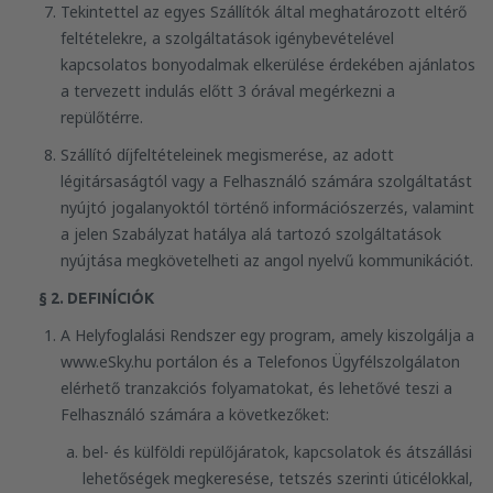
Tekintettel az egyes Szállítók által meghatározott eltérő
feltételekre, a szolgáltatások igénybevételével
kapcsolatos bonyodalmak elkerülése érdekében ajánlatos
a tervezett indulás előtt 3 órával megérkezni a
repülőtérre.
Szállító díjfeltételeinek megismerése, az adott
légitársaságtól vagy a Felhasználó számára szolgáltatást
nyújtó jogalanyoktól történő információszerzés, valamint
a jelen Szabályzat hatálya alá tartozó szolgáltatások
nyújtása megkövetelheti az angol nyelvű kommunikációt.
§ 2. DEFINÍCIÓK
A Helyfoglalási Rendszer egy program, amely kiszolgálja a
www.eSky.hu portálon és a Telefonos Ügyfélszolgálaton
elérhető tranzakciós folyamatokat, és lehetővé teszi a
Felhasználó számára a következőket:
bel- és külföldi repülőjáratok, kapcsolatok és átszállási
lehetőségek megkeresése, tetszés szerinti úticélokkal,