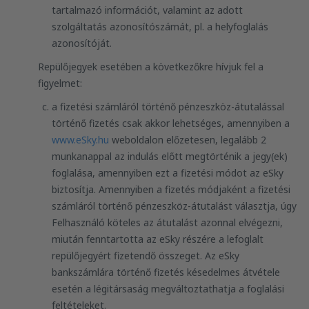
tartalmazó információt, valamint az adott
szolgáltatás azonosítószámát, pl. a helyfoglalás
azonosítóját.
Repülőjegyek esetében a következőkre hívjuk fel a
figyelmet:
a fizetési számláról történő pénzeszköz-átutalással
történő fizetés csak akkor lehetséges, amennyiben a
www.eSky.hu
weboldalon előzetesen, legalább 2
munkanappal az indulás előtt megtörténik a jegy(ek)
foglalása, amennyiben ezt a fizetési módot az eSky
biztosítja. Amennyiben a fizetés módjaként a fizetési
számláról történő pénzeszköz-átutalást választja, úgy
Felhasználó köteles az átutalást azonnal elvégezni,
miután fenntartotta az eSky részére a lefoglalt
repülőjegyért fizetendő összeget. Az eSky
bankszámlára történő fizetés késedelmes átvétele
esetén a légitársaság megváltoztathatja a foglalási
feltételeket.