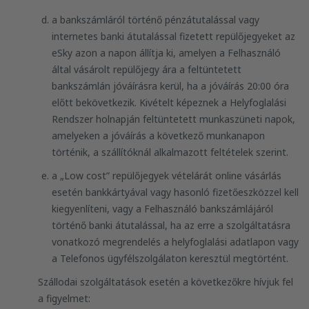
a bankszámláról történő pénzátutalással vagy
internetes banki átutalással fizetett repülőjegyeket az
eSky azon a napon állítja ki, amelyen a Felhasználó
által vásárolt repülőjegy ára a feltüntetett
bankszámlán jóváírásra kerül, ha a jóváírás 20:00 óra
előtt bekövetkezik. Kivételt képeznek a Helyfoglalási
Rendszer holnapján feltüntetett munkaszüneti napok,
amelyeken a jóváírás a következő munkanapon
történik, a szállítóknál alkalmazott feltételek szerint.
a „Low cost” repülőjegyek vételárát online vásárlás
esetén bankkártyával vagy hasonló fizetőeszközzel kell
kiegyenlíteni, vagy a Felhasználó bankszámlájáról
történő banki átutalással, ha az erre a szolgáltatásra
vonatkozó megrendelés a helyfoglalási adatlapon vagy
a Telefonos ügyfélszolgálaton keresztül megtörtént.
Szállodai szolgáltatások esetén a következőkre hívjuk fel
a figyelmet: