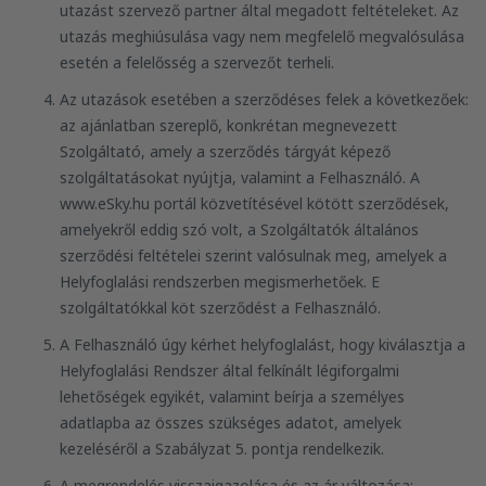
utazást szervező partner által megadott feltételeket. Az
utazás meghiúsulása vagy nem megfelelő megvalósulása
esetén a felelősség a szervezőt terheli.
Az utazások esetében a szerződéses felek a következőek:
az ajánlatban szereplő, konkrétan megnevezett
Szolgáltató, amely a szerződés tárgyát képező
szolgáltatásokat nyújtja, valamint a Felhasználó. A
www.eSky.hu portál közvetítésével kötött szerződések,
amelyekről eddig szó volt, a Szolgáltatók általános
szerződési feltételei szerint valósulnak meg, amelyek a
Helyfoglalási rendszerben megismerhetőek. E
szolgáltatókkal köt szerződést a Felhasználó.
A Felhasználó úgy kérhet helyfoglalást, hogy kiválasztja a
Helyfoglalási Rendszer által felkínált légiforgalmi
lehetőségek egyikét, valamint beírja a személyes
adatlapba az összes szükséges adatot, amelyek
kezeléséről a Szabályzat 5. pontja rendelkezik.
A megrendelés visszaigazolása és az ár változása: