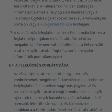
beutazási vagy tranzitvízumot, valamint az 5. pontban
felsoroltakat is. A Felhasználó minden szükséges
információt elérhet a Helyfoglalási Rendszer vagy a
Telefonos Ügyfélszolgálat közvetítésével, a www.eSky.hu
portálon vagy a
Külügyminisztérium
honlapján.
A szolgáltatás lefoglalása során a Felhasználó köteles a
foglalás időpontjában valós és aktuális adatokat
megadni. Az eSky nem vállal felelősséget a Felhasználó
által a szolgáltatások lefoglalása során megadott
információk pontatlanságáért.
§ 4. A FELELŐSSÉG KORLÁTOZÁSA
Az eSky tájékoztat mindenkit, hogy a keresés
eredményének megjelenését követően megjelenhetnek a
Helyfoglalási Rendszerben vagy más jegykereső és
hasonló szolgáltatásokat nyújtó rendszerekben egyéb
ajánlatok is, amelyek hasonló szolgáltatásokat ajánló
harmadik felektől származnak, és különböznek a
korábban a a Helyfoglalási Rendszer által találtaktól. A