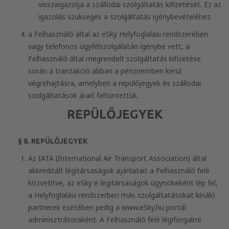
visszaigazolja a szállodai szolgáltatás kifizetését. Ez az
igazolás szükséges a szolgáltatás igénybevételéhez.
a Felhasználó által az eSky Helyfoglalási rendszerében
vagy telefonos ügyfélszolgálatán igénybe vett, a
Felhasználó által megrendelt szolgáltatás kifizetése
során a tranzakció abban a pénznemben kerül
végrehajtásra, amelyben a repülőjegyek és szállodai
szolgáltatások árait feltüntettük.
REPÜLŐJEGYEK
§ 8. REPÜLŐJEGYEK
Az IATA (International Air Transport Association) által
akkreditált légitársaságok ajánlatait a Felhasználó felé
közvetítve, az eSky e légitársaságok ügynökeként lép fel,
a Helyfoglalási rendszerben más szolgáltatásokat kínáló
partnerek esetében pedig a www.eSky.hu portál
adminisztrátoraként. A Felhasználó felé légiforgalmi